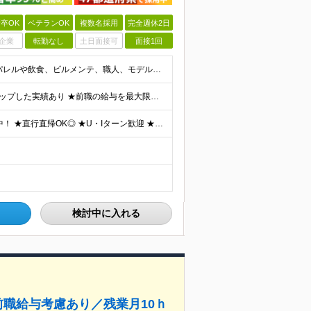
卒OK
ベテランOK
複数名採用
完全週休2日
企業
転勤なし
土日面接可
面接1回
＼未経験・第二新卒・正社員デビュー大歓迎！／ ☆アパレルや飲食、ビルメンテ、職人、モデルなど、異業種出身の社員が多数活躍中です！ ■20～30代の若手中心に活躍中！ ■人物重視の採用 ■転職回数不問
★年収500万円も目指せる ★年収が前職より120万円アップした実績あり ★前職の給与を最大限に考慮します！ 【経験者】 ■月給35万円～80万円＋各種手当＋賞与年2回 【未経験者/首都圏】 ■月
★23区内や大阪市内など、全国47都道府県で積極採用中！ ★直行直帰OK◎ ★U・Iターン歓迎 ★会社都合の転勤なし！ ご家族の転勤などに合わせた勤務先の変更はOK◎ ★大阪・東京・名古屋・福岡への引
検討中に入れる
前職給与考慮あり／残業月10ｈ