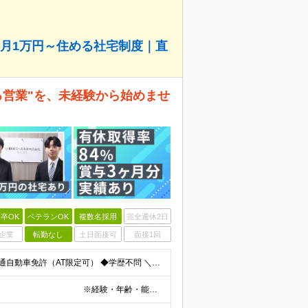
月1万円～住める社宅制度｜直
る営業"を、未経験から始めませ
卒OK
ベテランOK
複数名採用
完全週休2日
企業
転勤なし
土日面接可
面接1回
＜職種・業界未経験OK！営業デビュー大歓迎＞ ◆要普通自動車免許（AT限定可） ◆学歴不問 ＼当てはまる方、ぜひご応募ください！／ □人と話すことや、人の役に立つことが好き □未経験から営業として成
月給28万円～35万円＋賞与年2回（支給実績3ヶ月分） ※経験・年齢・能力を考慮の上、当社規定により決定します。 ※上記月給には固定残業代(25時間分／47,314円～)