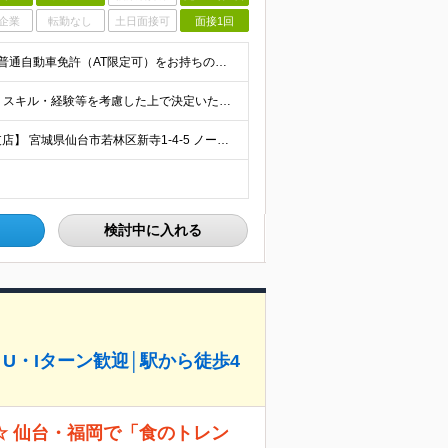
企業
転勤なし
土日面接可
面接1回
【20代・30代活躍中！未経験・第二新卒、大歓迎♪】 ●普通自動車免許（AT限定可）をお持ちの方 ●学歴不問 ＼こんな方にピッタリです！／ ★食べることや、食のトレンドに興味がある方 ★自分のアイデ
月給25万円～35万円＋諸手当＋賞与（年2回） ※年齢・スキル・経験等を考慮した上で決定いたします。 ※試用期間3ヶ月あり。諸手当は試用期間後に支給開始、その他待遇の差異はありません ※残業代は全額
★U・Iターン歓迎 ★仙台・福岡の2拠点募集！ 【仙台支店】 宮城県仙台市若林区新寺1-4-5 ノースピアビル 【福岡営業所】 福岡県福岡市中央区舞鶴2-1-10 天神フロントスクエア (変更の
検討中に入れる
│U・Iターン歓迎│駅から徒歩4
 仙台・福岡で「食のトレン