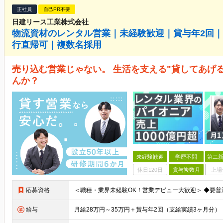
正社員
自己PR不要
日建リース工業株式会社
物流資材のレンタル営業｜未経験歓迎｜賞与年2回｜
行直帰可｜複数名採用
売り込む営業じゃない。 生活を支える"貸してあげ
んか？
未経験歓迎
学歴不問
第二新
休日120日
賞与複数月
上場
応募資格
給与