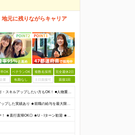
 地元に残りながらキャリア
卒OK
ベテランOK
複数名採用
完全週休2日
企業
転勤なし
土日面接可
面接1回
＼CAD経験をお持ちの方は大歓迎／ ★ブランクがある方・スキルアップしたい方もOK！ ■人物重視の採用 ■転職回数不問 ■学歴不問 ＼こんな方にピッタリです／ ◆今よりもっとスキルを磨きたい ◆機
★経験者は月給38万円以上 ★年収が前職より120万円アップした実績あり ★前職の給与を最大限に考慮します！ 【経験者】 ■月給38万円～80万円＋各種手当＋賞与年2回 【未経験者/首都圏】 ■月
★23区内や大阪市内など、全国47都道府県で積極採用中！ ★直行直帰OK◎ ★U・Iターン歓迎 ★会社都合の転勤なし！ ご家族の転勤などに合わせた勤務先の変更はOK◎ ★大阪・東京・名古屋・福岡への引