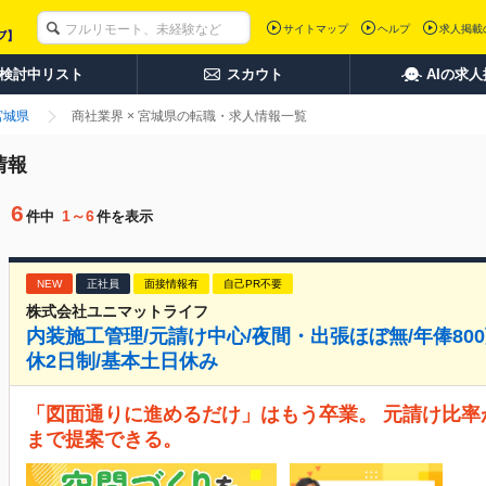
サイトマップ
ヘルプ
求人掲載
検討中リスト
スカウト
AIの求
宮城県
商社業界 × 宮城県の転職・求人情報一覧
情報
6
1～6
件中
件を表示
NEW
正社員
面接情報有
自己PR不要
株式会社ユニマットライフ
内装施工管理/元請け中心/夜間・出張ほぼ無/年俸800
休2日制/基本土日休み
「図面通りに進めるだけ」はもう卒業。 元請け比
まで提案できる。