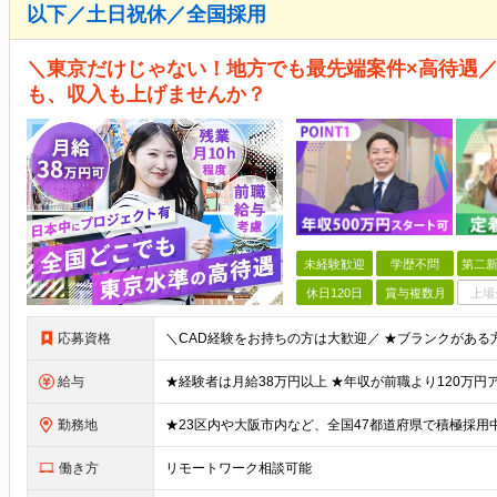
以下／土日祝休／全国採用
＼東京だけじゃない！地方でも最先端案件×高待遇／
も、収入も上げませんか？
未経験歓迎
学歴不問
第二新
休日120日
賞与複数月
上場
応募資格
給与
勤務地
働き方
リモートワーク相談可能