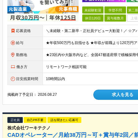
未経験歓迎
学歴不問
第二新
休日120日
賞与複数月
上場
応募資格
給与
勤務地
働き方
リモートワーク相談可能
目安残業時間
10時間以内
求人を見る
掲載終了予定日：
2026.08.27
正社員
自己PR不要
話を聞きたい応募可
株式会社ワーキテクノ
CADオペレーター／月給38万円～可＋賞与年2回／