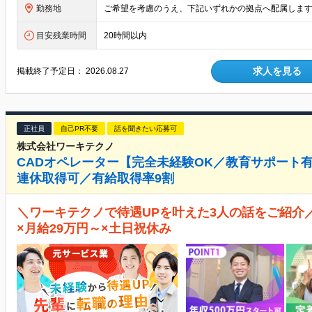
勤務地
目安残業時間
20時間以内
求人を見る
掲載終了予定日：
2026.08.27
正社員
自己PR不要
話を聞きたい応募可
株式会社ワーキテクノ
CADオペレーター【完全未経験OK／教育サポート有
連休取得可／有給取得率9割
＼ワーキテクノで待遇UPを叶えた3人の話をご紹介／
×月給29万円～×土日祝休み