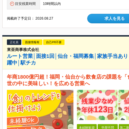
目安残業時間
10時間以内
求人を見る
掲載終了予定日：
2026.08.27
正社員
面接情報有
自己PR不要
東亜商事株式会社
ルート営業│面接1回│仙台・福岡募集│家族手当あり│残
躍中│駅チカ
年商1800億円超！福岡・仙台から飲食店の課題を「
世の中に美味しい！を広める営業へ
未経験歓迎
学歴不問
第二新