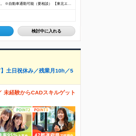
ご希望を考慮のうえ、下記いずれかの拠点へ配属します。 ※自動車通勤可能（要相談） 【東北エリア】 仙台支店、盛岡支店、福島支店 【関東エリア】 東京本社、東京支店、埼玉支店、千葉支店、群馬支店、東
検討中に入れる
】土日祝休み／残業月10h／5
 未経験からCADスキルゲット