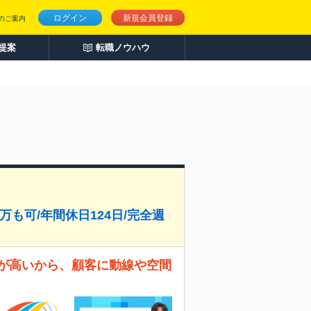
ログイン
新規会員登録
のご案内
人提案
転職ノウハウ
万も可/年間休日124日/完全週
率が高いから、顧客に動線や空間