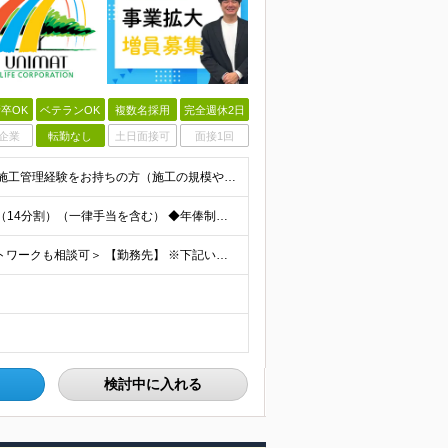
卒OK
ベテランOK
複数名採用
完全週休2日
企業
転勤なし
土日面接可
面接1回
【業界未経験歓迎！20代～40代活躍中】 ◆何かしらの施工管理経験をお持ちの方（施工の規模や年数は不問） ※工務店での経験も大歓迎です！ ※学歴不問 ～このような方にオススメです～ ・ゼロベースで空
＜年棒800万円可能＞ ◆月額：357,142円～571,428円（14分割）（一律手当を含む） ◆年俸制：500万円～800万円 ※年俸額の1/14を毎月支給（残りの2/14は6・12月に賞与支給
＜転勤なし◆直行直帰OK◆家庭の都合等によるリモートワークも相談可＞ 【勤務先】 ※下記いずれかの配属となります ※希望する勤務地への配属いたします ■本社 東京都港区南青山2-12-14 ユニマ
検討中に入れる