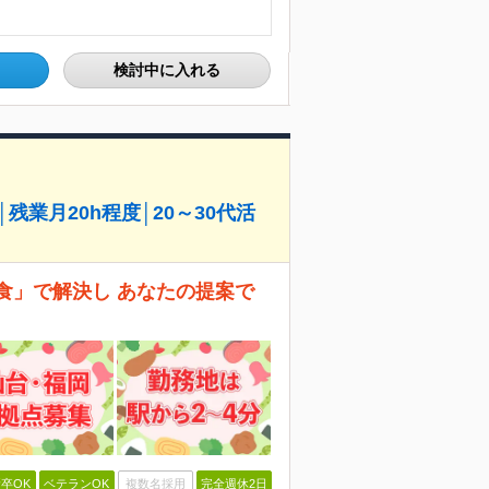
検討中に入れる
業月20h程度│20～30代活
食」で解決し あなたの提案で
卒OK
ベテランOK
複数名採用
完全週休2日