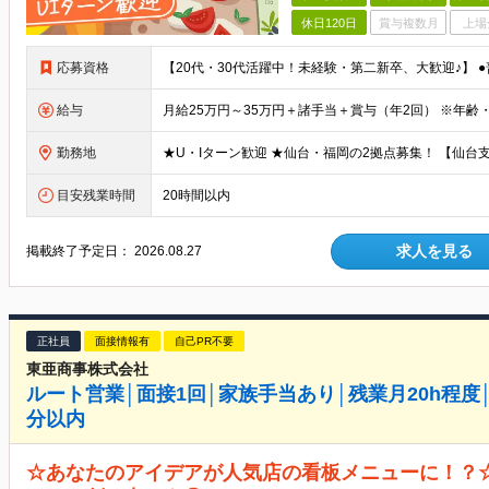
休日120日
賞与複数月
上場
応募資格
給与
勤務地
目安残業時間
20時間以内
求人を見る
掲載終了予定日：
2026.08.27
正社員
面接情報有
自己PR不要
東亜商事株式会社
ルート営業│面接1回│家族手当あり│残業月20h程度
分以内
☆あなたのアイデアが人気店の看板メニューに！？☆