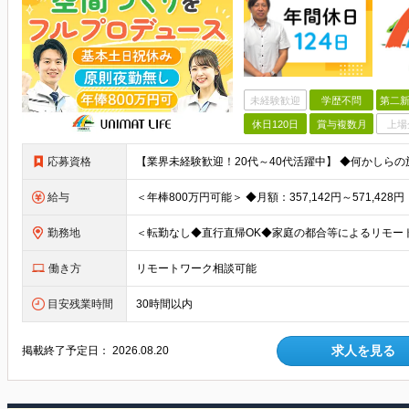
未経験歓迎
学歴不問
第二新
休日120日
賞与複数月
上場
応募資格
給与
勤務地
働き方
リモートワーク相談可能
目安残業時間
30時間以内
求人を見る
掲載終了予定日：
2026.08.20