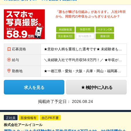
「誰もが稼げる仕組み」があります。 入社1年目
から、同世代の年収をぶっちぎりませんか？
未経験歓迎
学歴不問
ベテランOK
完全週休2日
賞与複数月
面接1回
応募資格
★意欲や人柄を重視した選考です★ 未経験者もパパスタッフも活躍中！ 今までの経験は問いませんので、まずはお気軽にご応募ください！ 20～30代活躍中！パパスタッフも多数在籍しています！ ■学歴不問
給与
＼未経験入社で平均月収58.9万円！／ ★年収が前職の2倍以上になった人も多数 ★ほぼ全員が単月で15万円～100万円分のインセンティブを獲得！ ★入社祝い金あり ★社宅あり（家具家電付き） 月給3
勤務地
★一都三県・愛知・大阪・兵庫・岡山・福岡募集 ★埼玉8月末オープン！ ★千葉・広島オープン予定 ■東京 ・渋谷区道玄坂1-12-1 ・新宿区西新宿1-20-3 ・豊島区南池袋1-16-15 ・品川区
求人を見る
検討中に入れる
掲載終了予定日：
2026.08.24
正社員
面接情報有
自己PR不要
株式会社アールイコール