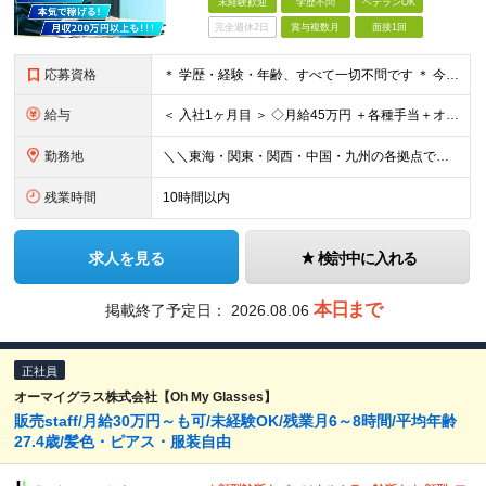
未経験歓迎
学歴不問
ベテランOK
完全週休2日
賞与複数月
面接1回
応募資格
＊ 学歴・経験・年齢、すべて一切不問です ＊ 今回の採用で重視するのは、 これまでの経歴ではなく、あなたの「これから」です。 「とにかく稼いで人生を変えたい」 「家族のために安定した収入を得たい」 …
給与
＜ 入社1ヶ月目 ＞ ◇月給45万円 ＋各種手当＋オーダー賞 （※オーダー賞：成約1件につき5,000円を別途支給！） ▼2ヶ月目以降は、待望の「高額歩合」がスタート♪ ＜ 入社2ヶ月目～ ＞ ◇
勤務地
＼＼東海・関東・関西・中国・九州の各拠点で大募集／／ ★家賃無料の社宅あり！マイカー通勤OK！（規定あり）★ ※希望を100％考慮して配属・転勤なし・直行直帰OK・U/Iターン歓迎 ＼＼積極採用
残業時間
10時間以内
求人を見る
検討中に入れる
本日まで
掲載終了予定日：
2026.08.06
正社員
オーマイグラス株式会社【Oh My Glasses】
販売staff/月給30万円～も可/未経験OK/残業月6～8時間/平均年齢
27.4歳/髪色・ピアス・服装自由