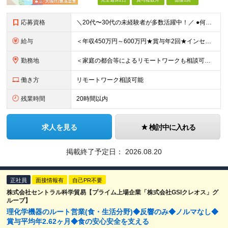
完全週休2日
賞与複数月
面接1回
応募資格
＼20代〜30代の未経験者が多数活躍中！／ ●何らかの社会人経験をお持ちの方（年数不問） ●学歴不問 ●大阪拠点については要第一種普通自動車免許 ～こんな方にピッタリ～ ・人と話すこと、喜ばれること
給与
＜年収450万円～600万円★賞与年2回★インセンティブ制度あり＞ 【東京勤務の場合】 月給28万3,000円～29万円＋インセンティブ＋別途残業手当支給 【大阪の場合】 月給27万5,000円～2
勤務地
＜家庭の都合等によるリモートワークも相談可★転勤なし、直行直帰もOK＞ 【勤務先】 ※東京・大阪の2拠点で募集 ※各拠点での募集となります ※配属先は希望を考慮いたします ■東京 東京都立川市高松
働き方
リモートワーク相談可能
残業時間
20時間以内
求人を見る
検討中に入れる
掲載終了予定日：
2026.08.20
正社員
面接情報有
自己PR不要
株式会社セントラル科学貿易【プライム上場企業「株式会社GSIクレオス」グ
ループ】
理化学機器のルート営業(食・生活分野)◆反響のみ◆ノルマなし◆
賞与平均年2.62ヶ月◆食の安心安全を支える