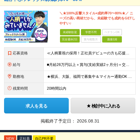
＼★100%反響スタイル×成約率70〜80%★／ ニ
ーズの高い商材だから、未経験でも成約をGETし
やすい♪
未経験歓迎
学歴不問
ベテランOK
完全週休2日
賞与複数月
面接1回
応募資格
≪人柄重視の採用！正社員デビューの方も応援◎≫ ★フリーターの方、転職回数なども一切不問 ■未経験OK ■学歴不問 ■普通自動車免許をお持ちの方（AT限定可） ≪こんな方にピッタリです！≫ ◎未経験
給与
■月給26万円以上＋賞与(支給実績2ヶ月分)＋交通費 ★6月からはチームインセンティブも新たに導入予定！ ※スキル・経験を考慮の上、決定いたします ※上記には見込み残業代2万円以上（24時間分）を含
勤務地
★横浜、大阪、福岡で募集中＆マイカー通勤OK ★転勤はありません ★希望の勤務地に配属します 【本社】 神奈川県横浜市戸塚区矢部町65 イェルコローレビル1F 【大阪オフィス】 大阪府大阪市北区池
残業時間
20時間以内
求人を見る
検討中に入れる
掲載終了予定日：
2026.08.31
NEW
正社員
自己PR不要