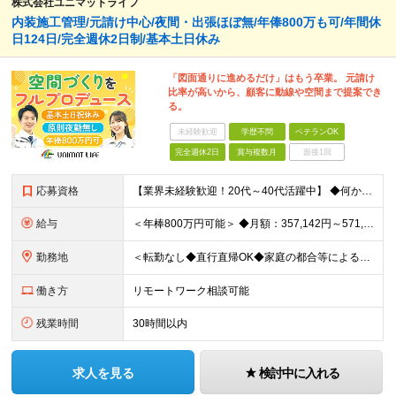
株式会社ユニマットライフ
内装施工管理/元請け中心/夜間・出張ほぼ無/年俸800万も可/年間休
日124日/完全週休2日制/基本土日休み
「図面通りに進めるだけ」はもう卒業。 元請け
比率が高いから、顧客に動線や空間まで提案でき
る。
未経験歓迎
学歴不問
ベテランOK
完全週休2日
賞与複数月
面接1回
応募資格
【業界未経験歓迎！20代～40代活躍中】 ◆何かしらの施工管理経験をお持ちの方（施工の規模や年数は不問） ※工務店での経験も大歓迎です！ ※学歴不問 ～このような方にオススメです～ ・ゼロベースで空
給与
＜年棒800万円可能＞ ◆月額：357,142円～571,428円（14分割）（一律手当を含む） ◆年俸制：500万円～800万円 ※年俸額の1/14を毎月支給（残りの2/14は6・12月に賞与支給
勤務地
＜転勤なし◆直行直帰OK◆家庭の都合等によるリモートワークも相談可＞ 【勤務先】 ※下記いずれかの配属となります ※希望する勤務地への配属いたします ■本社 東京都港区南青山2-12-14 ユニマ
働き方
リモートワーク相談可能
残業時間
30時間以内
求人を見る
検討中に入れる