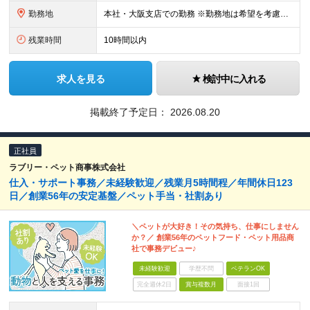
勤務地
本社・大阪支店での勤務 ※勤務地は希望を考慮して決定します。 ※場合により転勤の可能性もございます。 ※U・Iターン歓迎！ ■本社・大阪支店 大阪府門真市松生町6-20
残業時間
10時間以内
求人を見る
検討中に入れる
掲載終了予定日：
2026.08.20
正社員
ラブリー・ペット商事株式会社
仕入・サポート事務／未経験歓迎／残業月5時間程／年間休日123
日／創業56年の安定基盤／ペット手当・社割あり
＼ペットが大好き！その気持ち、仕事にしません
か？／ 創業56年のペットフード・ペット用品商
社で事務デビュー♪
未経験歓迎
学歴不問
ベテランOK
完全週休2日
賞与複数月
面接1回