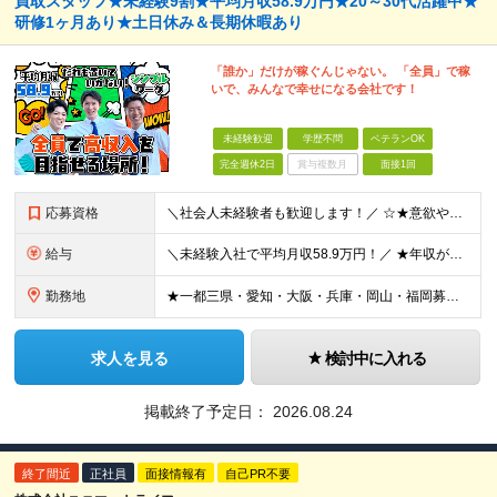
買取スタッフ★未経験9割★平均月収58.9万円★20～30代活躍中★
研修1ヶ月あり★土日休み＆長期休暇あり
「誰か」だけが稼ぐんじゃない。 「全員」で稼
いで、みんなで幸せになる会社です！
未経験歓迎
学歴不問
ベテランOK
完全週休2日
賞与複数月
面接1回
応募資格
＼社会人未経験者も歓迎します！／ ☆★意欲や人柄を重視した選考です！★☆ 今までの経験は問いませんので、まずはお気軽にご応募ください！ 20～30代活躍中！パパスタッフも多数在籍しています！ ■学歴
給与
＼未経験入社で平均月収58.9万円！／ ★年収が前職の2倍以上になった人も多数 ★ほぼ全員が単月で15万円～100万円分のインセンティブを獲得！ ★入社祝い金あり 月給30万円～40万円＋インセンテ
勤務地
★一都三県・愛知・大阪・兵庫・岡山・福岡募集 ★埼玉8月末オープン！ ★千葉・広島オープン予定 ■東京 ・渋谷区道玄坂1-12-1 ・新宿区西新宿1-20-3 ・豊島区南池袋1-16-15 ・品川区
求人を見る
検討中に入れる
掲載終了予定日：
2026.08.24
終了間近
正社員
面接情報有
自己PR不要