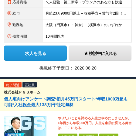
応募資格
＼未経験・第二新卒・ブランクのある方も歓迎！／ ■大卒以上 ■基本的なPCスキルをお持ちの方（Excelに入力ができればOK） 今回は、意欲・人物を重視した採用です。必要な知識は入社後に身につけら
給与
月給23万9000円以上＋各種手当＋賞与年2回（年間約2ヶ月分） ★経験・年齢・能力などを考慮のうえ決定 ★残業代は別途全額支給 ＜あわせて支給される手当＞ ◆扶養手当（配偶者：月1万円、子ども1
勤務地
大阪（門真市）・神奈川（横浜市）のいずれか ※勤務地は希望を考慮して決定します。 ※場合により転勤の可能性もございます。 ※U・Iターン歓迎！ ■本社・大阪支店 大阪府門真市松生町6-20 ■東京
残業時間
10時間以内
求人を見る
検討中に入れる
掲載終了予定日：
2026.08.20
終了間近
正社員
株式会社ＰＧＳホーム
個人宅向けアンケート調査*初月45万円スタート*年収1000万超も
可能*入社祝金最大138万円*社宅無料
やりたいことを諦める人生はやめにしませんか。
1年目から年収900万円。人生を劇的に変える舞台
は、ここにある。