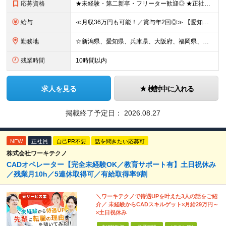
応募資格
★未経験・第二新卒・フリーター歓迎◎ ★正社員登用制度あり ※顧客折衝のアルバイトまたは社員経験をお持ちの方（学生時代の経験でもOK） ※学歴不問 ～～こんな方を歓迎します～～ □安定した環境で働き
給与
≪月収36万円も可能！／賞与年2回◎≫ 【愛知】★月収36.7万円も可能 月給32万7000円～＋賞与年2回＋各種手当 【大阪・兵庫・新潟】★月収34.7万円も可能 月給30万7000円～＋賞与年
勤務地
☆新潟県、愛知県、兵庫県、大阪府、福岡県、大分県 ☆出社は月1回～週1回程度◎直行直帰OK！ ☆マイカー使用または社用車貸与あり アクセスのしやすさやあなたの希望を考慮し、配属先や担当店舗を決定しま
残業時間
10時間以内
求人を見る
検討中に入れる
掲載終了予定日：
2026.08.27
NEW
正社員
自己PR不要
話を聞きたい応募可
株式会社ワーキテクノ
CADオペレーター【完全未経験OK／教育サポート有】土日祝休み
／残業月10h／5連休取得可／有給取得率9割
＼ワーキテクノで待遇UPを叶えた3人の話をご紹
介／ 未経験からCADスキルゲット×月給29万円～
×土日祝休み