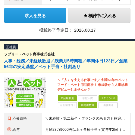
求人を見る
検討中に入れる
掲載終了予定日：
2026.08.17
正社員
ラブリー・ペット商事株式会社
人事・総務／未経験歓迎／残業月5時間程／年間休日123日／創業
56年の安定基盤／ペット手当・社割あり
＼「人」を支える仕事です／ 創業56年のペット
フード・ペット用品商社！ 未経験から人事総務
デビューしませんか？
未経験歓迎
学歴不問
ベテランOK
完全週休2日
賞与複数月
面接1回
応募資格
＼未経験・第二新卒・ブランクのある方も歓迎！／ ■大卒以上 ■基本的なPCスキルをお持ちの方（Excelに入力ができればOK） 今回は、意欲・人物を重視した採用です。必要な知識は入社後に身につけら
給与
月給23万9000円以上＋各種手当＋賞与年2回（年間約2ヶ月分） ★経験・年齢・能力などを考慮のうえ決定 ★残業代は別途全額支給 ＜あわせて支給される手当＞ ◆扶養手当（配偶者：月1万円、子ども1