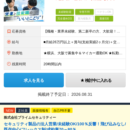
未経験歓迎
学歴不問
ベテランOK
完全週休2日
賞与複数月
面接1回
応募資格
【職種・業界未経験、第二新卒の方、大歓迎！】 ■未経験OK ■学歴不問 ■普通自動車免許をお持ちの方（AT限定可） ≪こんな方にピッタリです！≫ ・未経験から「手に職」をつけて将来の安心を手に入れた
給与
■月給26万円以上＋賞与(支給実績2ヶ月分)＋交通費 ★6月からはチームインセンティブも新たに導入予定！ ※スキル・経験を考慮の上、決定いたします ※上記には見込み残業代2万円以上（24時間分）を含
勤務地
★横浜、大阪で募集中＆マイカー通勤OK ★転勤はありません ★希望の勤務地に配属します 【本社】 神奈川県横浜市戸塚区矢部町65 イェルコローレビル1F 【大阪オフィス】 大阪府大阪市北区池田町2
残業時間
20時間以内
求人を見る
検討中に入れる
掲載終了予定日：
2026.08.31
NEW
正社員
面接情報有
自己PR不要
株式会社プライムセキュリティー
セキュリティ製品の法人営業/未経験OK/100％反響！飛び込みなし/
既存中心/フレックス制/成約率70～80％