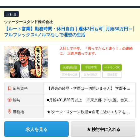
正社員
ウォータースタンド株式会社
【ルート営業】勤務時間・休日自由｜週休3日も可│月給36万円～│
フルフレックス×ノルマなしで理想の生活
入社して半年。 「思ってたんと違う！」の連続
に、 正直戸惑ってます。
未経験歓迎
学歴不問
ベテランOK
完全週休2日
賞与複数月
面接1回
応募資格
【過去の経歴・学歴は一切問いません】 学歴不問・職種未経験歓迎・業種未経験歓迎 第二新卒・ブランクがある方も歓迎 ・普通自動車運転免許（AT限定可）をお持ちの方 Lお客様先へは社用車で訪問しますが
給与
■月給401,820円以上 ※東京都（中央区、台東区、世田谷区、中野区、豊島区） ■月給386,820円以上 ※東京都（23区以外）、神奈川県、愛知県〈名古屋市〉、大阪府、京都府、兵庫県、滋賀県
勤務地
★Iターン・Uターン歓迎★自宅に近いエリアを選べます 東京/大阪/愛知/神奈川/埼玉/福岡/北海道/山形/茨城/群馬/千葉/山梨/岐阜/静岡/長野/富山/石川/福井/三重/滋賀/京都/兵庫/島根/岡山
求人を見る
検討中に入れる