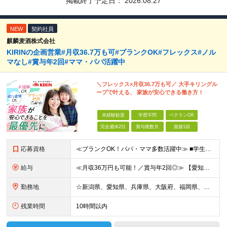
掲載終了予定日：
2026.08.27
NEW
契約社員
麒麟麦酒株式会社
KIRINの企画営業#月収36.7万も可#ブランクOK#フレックス#ノル
マなし#賞与年2回#ママ・パパ活躍中
＼フレックス×月収36.7万も可／ 大手キリングル
ープで叶える、 家族が安心できる働き方！
未経験歓迎
学歴不問
ベテランOK
完全週休2日
賞与複数月
面接1回
応募資格
≪ブランクOK！パパ・ママ多数活躍中≫ ■学生時代を含め、アルバイトや社員として顧客折衝のご経験がある方 ■学歴不問 ～こんな方を歓迎します～ □安定した職場で長く働きたい方 □しっかり稼いで自分の
給与
≪月収36万円も可能！／賞与年2回◎≫ 【愛知】★月収36.7万円も可能 月給32万7000円～＋賞与年2回＋各種手当 【大阪・兵庫・新潟】★月収34.7万円も可能 月給30万7000円～＋賞与年
勤務地
☆新潟県、愛知県、兵庫県、大阪府、福岡県、大分県 ☆出社は月1回～週1回程度◎直行直帰OK！ ☆マイカー使用または社用車貸与あり アクセスのしやすさやあなたの希望を考慮し、配属先や担当店舗を決定しま
残業時間
10時間以内