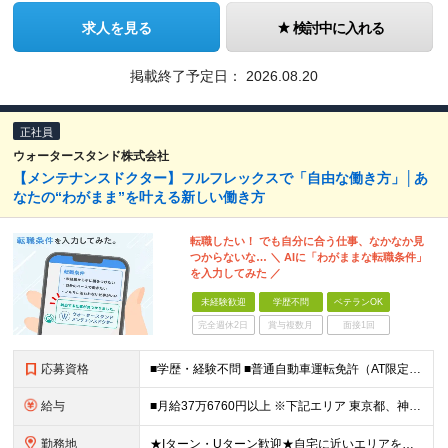
求人を見る
検討中に入れる
掲載終了予定日：
2026.08.20
正社員
ウォータースタンド株式会社
【メンテナンスドクター】フルフレックスで「自由な働き方」│あ
なたの“わがまま”を叶える新しい働き方
転職したい！ でも自分に合う仕事、なかなか見
つからないな… ＼ AIに「わがままな転職条件」
を入力してみた ／
未経験歓迎
学歴不問
ベテランOK
完全週休2日
賞与複数月
面接1回
応募資格
■学歴・経験不問 ■普通自動車運転免許（AT限定可） ■未経験歓迎 ■ブランクOK ー－－－－－－－－－－－－－－－－－ 【私たちのミッション・ビジョンに共感していただける方】 ー－－－－－－－－
給与
■月給37万6760円以上 ※下記エリア 東京都、神奈川県、愛知県（名古屋市）、大阪府、京都府、兵庫県、滋賀県、和歌山県 ■月給35万6760円以上 ※上記エリア以外 ※経験・能力を考慮して決定。
勤務地
★Iターン・Uターン歓迎★自宅に近いエリアを選べます 神奈川/愛知/三重/岐阜/静岡/山梨/大阪/埼玉/千葉/京都/滋賀/島根/兵庫 ■関東 東京都/台東区、世田谷区 神奈川県/横浜市、川崎市、相模