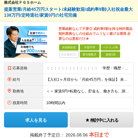
株式会社ＰＧＳホーム
提案営業/月給45万円スタート/未経験歓迎/成約率9割/入社祝金最大
138万円/定時退社/家賃0円の社宅完備
営業経験なんて不要◎ 成約率9割を誇る特許製品
契約業務なしの仕組みでムリなく稼げる環境 必
要なのは意欲だけ★
未経験歓迎
学歴不問
ベテランOK
完全週休2日
賞与複数月
面接1回
応募資格
：：：：：：：：：：：：：： 学歴・職歴・年齢、一切不問 未経験・第二新卒・ブランク すべて大歓迎の採用です！ ：：：：：：：：：：：：：： 私たちが採用において最も重視しているのは、 あなた
給与
【入社1ヶ月目から「月給45万円」を保証】 未経験でも、まずは安定した高収入からスタート！ 研修期間中も、あなたの生活を会社が全力でバックアップします。 ▼ 入社1ヶ月目 月給45万円＋各種手当＋オ
勤務地
＜＜ 家賃0円×転勤なし。貯金も、働き方も、諦めない ＞＞ ◆住居：全支店対象！家賃無料の社宅完備 ◆安心：転勤なし。大好きな街でずっと働ける ◆移動：全支店マイカー通勤OK ＆ 直行直帰も自由 ◆
残業時間
10時間以内
求人を見る
検討中に入れる
本日まで
掲載終了予定日：
2026.08.06