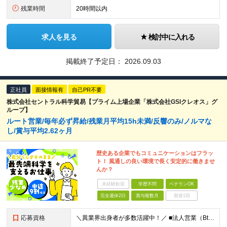
残業時間
20時間以内
求人を見る
検討中に入れる
掲載終了予定日：
2026.09.03
正社員
面接情報有
自己PR不要
株式会社セントラル科学貿易【プライム上場企業「株式会社GSIクレオス」グ
ループ】
ルート営業/毎年必ず昇給/残業月平均15h未満/反響のみ/ノルマな
し/賞与平均2.62ヶ月
歴史ある企業でもコミュニケーションはフラッ
ト！ 風通しの良い環境で長く安定的に働きませ
んか？
未経験歓迎
学歴不問
ベテランOK
完全週休2日
賞与複数月
面接1回
応募資格
＼異業界出身者が多数活躍中！／ ■法人営業（BtoB）の経験をお持ちの方 ■普通自動車免許（AT限定可）をお持ちの方※入社までの取得可 ■理系のバックグラウンドをお持ちの方 （バイオサイエンスや自然科