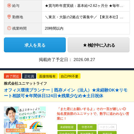
給与
★賞与昨年度実績：基本給×2.62ヶ月分 ★毎年必ず昇給する経験給制度あり！ ■月給：23万5000円〜45万円＋賞与年2回 ※経験・スキルを考慮し、当社規定の「バンド（等級）」に合わせて決定します
勤務地
＼東京・大阪の2拠点で募集中／ 【東京本社】東京都江東区亀戸1-28-6 【大阪支店】大阪府大阪市東淀川区東中島1-13-25 ※ご希望の勤務地を考慮します。当面転勤は想定していません。 ご本人の希
残業時間
20時間以内
求人を見る
検討中に入れる
掲載終了予定日：
2026.08.27
終了間近
正社員
面接情報有
自己PR不要
株式会社ユニマットライフ
オフィス環境プランナー｜既存メイン（法人）★未経験OK★リモ
ート相談可★年間休日124日★残業少なめ★土日祝休
「また君にお願いするよ」その一言が嬉しい◎
知名度抜群のユニマットで、数字に追われない営
業に！
未経験歓迎
学歴不問
ベテランOK