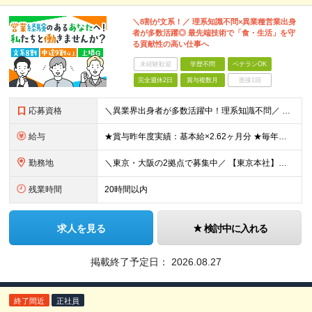
＼8割が文系！／ 理系知識不問×異業種営業出身
者が多数活躍◎ 最先端技術で「食・生活」を守
る貢献性の高い仕事へ
未経験歓迎
学歴不問
ベテランOK
完全週休2日
賞与複数月
面接1回
応募資格
＼異業界出身者が多数活躍中！理系知識不問／ ■法人営業（BtoB）の経験をお持ちの方 ■普通自動車免許（AT限定可）をお持ちの方※入社までの取得可 ※学歴不問 ～求める人物像について～ ・明るく礼儀
給与
★賞与昨年度実績：基本給×2.62ヶ月分 ★毎年必ず昇給する経験給制度あり！ ■月給：23万5000円〜45万円＋賞与年2回 ※経験・スキルを考慮し、当社規定の「バンド（等級）」に合わせて決定します
勤務地
＼東京・大阪の2拠点で募集中／ 【東京本社】東京都江東区亀戸1-28-6 【大阪支店】大阪府大阪市東淀川区東中島1-13-25 ※ご希望の勤務地を考慮します。当面転勤は想定していません。 ご本人の希
残業時間
20時間以内
求人を見る
検討中に入れる
掲載終了予定日：
2026.08.27
終了間近
正社員