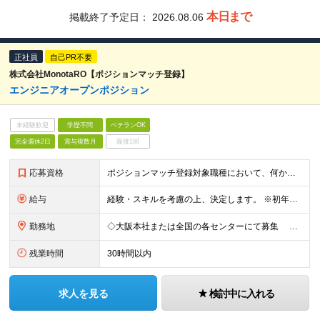
本日まで
掲載終了予定日：
2026.08.06
正社員
自己PR不要
株式会社MonotaRO【ポジションマッチ登録】
エンジニアオープンポジション
未経験歓迎
学歴不問
ベテランOK
完全週休2日
賞与複数月
面接1回
応募資格
ポジションマッチ登録対象職種において、何かしらの知識・経験を有する方 【活かせる経験・スキル】 ポジションマッチ登録対象職種に関連する知識・経験 ※該当ポジションが数多く存在する為、様々な経験が活か
給与
経験・スキルを考慮の上、決定します。 ※初年度想定年収：年収400万円～1200万円 ※残業代は別途支給いたします。詳細は面接にてご説明いたします。 ※試用期間3ヵ月あり。 試用期間中の待遇変更や雇
勤務地
◇大阪本社または全国の各センターにて募集 転勤は当面の間ありません。 【本社】 大阪府大阪市北区梅田3-2-2 JPタワー大阪 22F 【東京オフィス】 東京都港区赤坂2丁目17番22号 赤坂ト
残業時間
30時間以内
求人を見る
検討中に入れる