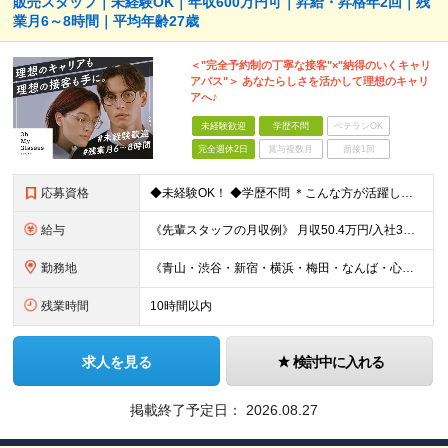
販売スタッフ｜未経験OK｜年収600万円可｜昇給・昇格年2回｜残
業月6～8時間｜平均年齢27歳
＜"完全予約制の丁寧な接客"×"納得のいくキャリ
アパス"＞ あなたらしさを活かして理想のキャリ
アへ♪
未経験歓迎
学歴不問
ベテランOK
完全週休2日
賞与複数月
面接1回
応募資格
◆未経験OK！ ◆学歴不問 ＊こんな方が活躍しています＊ ◇第二新卒の方 ◇異業種から転職された方 ◇ブランクがある方 ＼こんな方も歓迎しております／ ★人と話すことが好きな方 ★ファッションやお
給与
《先輩スタッフの月収例》 月収50.4万円/入社3年目/26歳/SV兼店長（月給32万円＋手当＋インセンティブ） ◆未経験者の方《月給30万円スタートも可能！》 →月給24万5000円～30万円＋イ
勤務地
《青山・渋谷・新宿・横浜・梅田・なんば・心斎橋・広島・福岡…など。関東エリアは積極採用中》 ◎転居を伴う転勤はございません ◎勤務地は希望を考慮して配属いたします 【東京都】 オーマイグラス東京 青
残業時間
10時間以内
求人を見る
検討中に入れる
掲載終了予定日：
2026.08.27