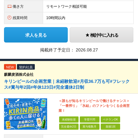
働き方
リモートワーク相談可能
残業時間
10時間以内
求人を見る
検討中に入れる
掲載終了予定日：
2026.08.27
NEW
契約社員
麒麟麦酒株式会社
キリンビールの企画営業｜未経験歓迎#月収36.7万も可#フレック
ス#賞与年2回#年休123日#完全週休2日制
＜誰もが知るキリンビールで働けるチャンス＞
「一番搾り」「氷結」のファンをつくる企画営
業！
未経験歓迎
学歴不問
ベテランOK
完全週休2日
賞与複数月
面接1回