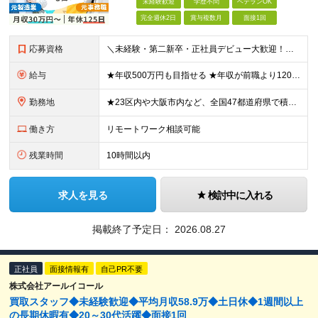
未経験歓迎
学歴不問
ベテランOK
完全週休2日
賞与複数月
面接1回
応募資格
＼未経験・第二新卒・正社員デビュー大歓迎！／ ☆アパレルや飲食、ビルメンテ、職人、モデルなど、異業種出身の社員が多数活躍中です！ ■20～30代の若手中心に活躍中！ ■人物重視の採用 ■転職回数不問
給与
★年収500万円も目指せる ★年収が前職より120万円アップした実績あり ★前職の給与を最大限に考慮します！ 【経験者】 ■月給35万円～80万円＋各種手当＋賞与年2回 【未経験者/首都圏】 ■月
勤務地
★23区内や大阪市内など、全国47都道府県で積極採用中！ ★直行直帰OK◎ ★U・Iターン歓迎 ★会社都合の転勤なし！ ご家族の転勤などに合わせた勤務先の変更はOK◎ ★大阪・東京・名古屋・福岡への引
働き方
リモートワーク相談可能
残業時間
10時間以内
求人を見る
検討中に入れる
掲載終了予定日：
2026.08.27
正社員
面接情報有
自己PR不要
株式会社アールイコール
買取スタッフ◆未経験歓迎◆平均月収58.9万◆土日休◆1週間以上
の長期休暇有◆20～30代活躍◆面接1回