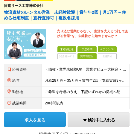
日建リース工業株式会社
物流資材のレンタル営業｜未経験歓迎｜賞与年2回｜月1万円～住
める社宅制度｜直行直帰可｜複数名採用
売り込む営業じゃない。 生活を支える"貸してあ
げる営業"を、未経験から始めませんか？
未経験歓迎
学歴不問
ベテランOK
完全週休2日
賞与複数月
面接1回
応募資格
＜職種・業界未経験OK！営業デビュー大歓迎＞ ◆要普通自動車免許（AT限定可） ◆学歴不問 ＼当てはまる方、ぜひご応募ください！／ □人と話すことや、人の役に立つことが好き □未経験から営業として成
給与
月給28万円～35万円＋賞与年2回（支給実績3ヶ月分） ※経験・年齢・能力を考慮の上、当社規定により決定します。 ※上記月給には固定残業代(25時間分／47,314円～)
勤務地
ご希望を考慮のうえ、下記いずれかの拠点へ配属します。 ※自動車通勤可能（要相談） 【東北エリア】 仙台支店、盛岡支店、福島支店 【関東エリア】 東京本社、東京支店、埼玉支店、千葉支店、群馬支店、東
残業時間
20時間以内
求人を見る
検討中に入れる