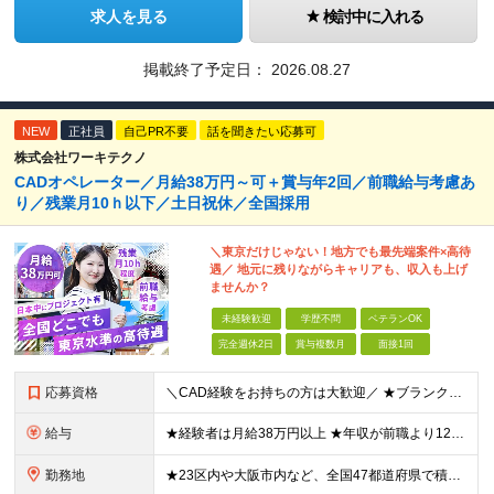
求人を見る
検討中に入れる
掲載終了予定日：
2026.08.27
NEW
正社員
自己PR不要
話を聞きたい応募可
株式会社ワーキテクノ
CADオペレーター／月給38万円～可＋賞与年2回／前職給与考慮あ
り／残業月10ｈ以下／土日祝休／全国採用
＼東京だけじゃない！地方でも最先端案件×高待
遇／ 地元に残りながらキャリアも、収入も上げ
ませんか？
未経験歓迎
学歴不問
ベテランOK
完全週休2日
賞与複数月
面接1回
応募資格
＼CAD経験をお持ちの方は大歓迎／ ★ブランクがある方・スキルアップしたい方もOK！ ■人物重視の採用 ■転職回数不問 ■学歴不問 ＼こんな方にピッタリです／ ◆今よりもっとスキルを磨きたい ◆機
給与
★経験者は月給38万円以上 ★年収が前職より120万円アップした実績あり ★前職の給与を最大限に考慮します！ 【経験者】 ■月給38万円～80万円＋各種手当＋賞与年2回 【未経験者/首都圏】 ■月
勤務地
★23区内や大阪市内など、全国47都道府県で積極採用中！ ★直行直帰OK◎ ★U・Iターン歓迎 ★会社都合の転勤なし！ ご家族の転勤などに合わせた勤務先の変更はOK◎ ★大阪・東京・名古屋・福岡への引