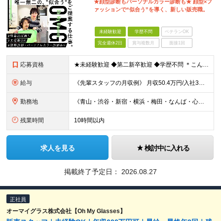
★顔型診断もパーソナルカラー診断も★ 顔型×フ
ァッションで“似合う”を導く、新しい販売職。
未経験歓迎
学歴不問
ベテランOK
完全週休2日
賞与複数月
面接1回
応募資格
★未経験歓迎 ◆第二新卒歓迎 ◆学歴不問 ＊こんな方が活躍しています＊ ◇第二新卒の方 ◇異業種から転職された方 ◇ブランクがある方 ※約半数が女性です ＼こんな方も歓迎しております／ ★人と話す
給与
《先輩スタッフの月収例》 月収50.4万円/入社3年目/26歳/SV兼店長（月給32万円＋手当＋インセンティブ） 《月給30万円スタートも可能！》 月給24万5000円～30万円＋インセンティブ＋各
勤務地
《青山・渋谷・新宿・横浜・梅田・なんば・心斎橋・広島・福岡…など。関東エリアは積極採用中》 ◎転居を伴う転勤はございません ◎勤務地は希望を考慮して配属いたします 【東京都】 オーマイグラス東京 青
残業時間
10時間以内
求人を見る
検討中に入れる
掲載終了予定日：
2026.08.27
正社員
オーマイグラス株式会社【Oh My Glasses】