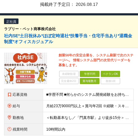
掲載終了予定日：
2026.08.17
正社員
ラブリー・ペット商事株式会社
社内SE*土日祝休み*ほぼ定時退社*扶養手当・住宅手当あり*退職金
制度*オフィスカジュアル
創業56年の安定企業を、システム刷新で次のステ
ージへ。 情報システム部門の次世代リーダーを
募集します。
未経験歓迎
学歴不問
ベテランOK
完全週休2日
賞与複数月
面接1回
応募資格
■学歴不問 ■何らかのシステム開発経験をお持ちの方 └年数・言語・環境不問 【活かせる経験】 ◎卸売業やメーカーにおける物流システムの企画・導入・運用経験 ◎BIツールの企画・導入・構築経験 ◎デー
給与
月給23万9000円以上＋賞与年2回 ※経験・スキルを最大限考慮のうえ、当社規定により優遇します。 ＼経験・スキルに応じたポジションでお迎えします／ 経験豊富な方には、前職給与やご希望も考慮した
勤務地
＜転勤基本なし／「門真市駅」より徒歩15分＞ ■大阪本社 大阪府門真市松生町6-20 ※場合により転勤の可能性がございます。
残業時間
10時間以内