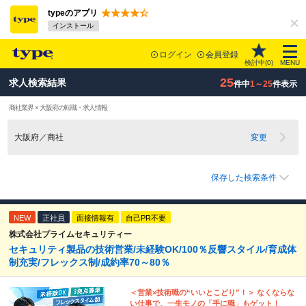
typeのアプリ
インストール
ログイン
会員登録
検討中(
0
)
MENU
25
求人検索結果
件中
1～25
件表示
商社業界 × 大阪府の転職・求人情報
大阪府／商社
変更
保存した検索条件
NEW
正社員
面接情報有
自己PR不要
株式会社プライムセキュリティー
セキュリティ製品の技術営業/未経験OK/100％反響スタイル/育成体
制充実/フレックス制/成約率70～80％
＜営業×技術職の“いいとこどり”！＞ なくならな
い仕事で、一生モノの「手に職」もゲット！