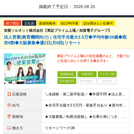
掲載終了予定日：
2026.08.20
終了間近
正社員
面接情報有
自己PR不要
話を聞きたい応募可
加賀ソルネット株式会社【東証プライム上場／加賀電子グループ】
法人営業(教育機関向け)｜住宅手当最大3.5万◆平均年齢39歳◆既
存9割◆大阪募集◆週2日(月8回)リモート
東証プライム上場Gの安定基盤のもと、 大阪で心
と生活にゆとりを持てる働き方を！
未経験歓迎
学歴不問
ベテランOK
完全週休2日
賞与複数月
面接1回
応募資格
＼未経験・第二新卒歓迎／ ◆学歴不問 ★法人営業未経験、IT業界未経験の方が多数活躍しています！ 「安定した環境で長く働きたい」 「過度なノルマから解放されたい」 「プライベートの時間も大切にしたい
給与
★住宅手当最大3.5万円・家族手当あり ★賞与年2回（業績次第では決算賞与支給あり） 【想定年収400万円～】 ◆月給245,500円～347,200円（一律手当を含む）＋各種手当＋賞与年2回（業績
勤務地
★大阪募集／転勤当面無し ★仕事が身につき、任せられるようになったタイミングからテレワーク業務も可能！ ★直行直帰OK・帰社義務なし 大阪営業所：大阪府大阪市中央区南船場2-2-6 加賀ビル5F
働き方
リモートワークOK