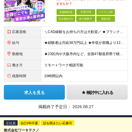
ませんか？
未経験歓迎
学歴不問
ベテランOK
完全週休2日
賞与複数月
面接1回
応募資格
＼CAD経験をお持ちの方は大歓迎／ ★ブランクがある方・スキルアップしたい方もOK！ ■人物重視の採用 ■転職回数不問 ■学歴不問 ＼こんな方にピッタリです／ ◆今よりもっとスキルを磨きたい ◆機
給与
★経験者は月給38万円以上 ★年収が前職より120万円アップした実績あり ★前職の給与を最大限に考慮します！ 【経験者】 ■月給38万円～80万円＋各種手当＋賞与年2回 【未経験者/首都圏】 ■月
勤務地
★23区内や大阪市内など、全国47都道府県で積極採用中！ ★直行直帰OK◎ ★U・Iターン歓迎 ★会社都合の転勤なし！ ご家族の転勤などに合わせた勤務先の変更はOK◎ ★大阪・東京・名古屋・福岡への引
働き方
リモートワーク相談可能
残業時間
10時間以内
求人を見る
検討中に入れる
掲載終了予定日：
2026.08.27
正社員
自己PR不要
話を聞きたい応募可
株式会社ワーキテクノ