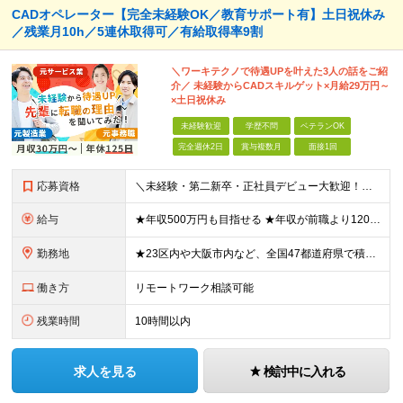
CADオペレーター【完全未経験OK／教育サポート有】土日祝休み
／残業月10h／5連休取得可／有給取得率9割
＼ワーキテクノで待遇UPを叶えた3人の話をご紹
介／ 未経験からCADスキルゲット×月給29万円～
×土日祝休み
未経験歓迎
学歴不問
ベテランOK
完全週休2日
賞与複数月
面接1回
応募資格
＼未経験・第二新卒・正社員デビュー大歓迎！／ ☆アパレルや飲食、ビルメンテ、職人、モデルなど、異業種出身の社員が多数活躍中です！ ■20～30代の若手中心に活躍中！ ■人物重視の採用 ■転職回数不問
給与
★年収500万円も目指せる ★年収が前職より120万円アップした実績あり ★前職の給与を最大限に考慮します！ 【経験者】 ■月給35万円～80万円＋各種手当＋賞与年2回 【未経験者/首都圏】 ■月
勤務地
★23区内や大阪市内など、全国47都道府県で積極採用中！ ★直行直帰OK◎ ★U・Iターン歓迎 ★会社都合の転勤なし！ ご家族の転勤などに合わせた勤務先の変更はOK◎ ★大阪・東京・名古屋・福岡への引
働き方
リモートワーク相談可能
残業時間
10時間以内
求人を見る
検討中に入れる