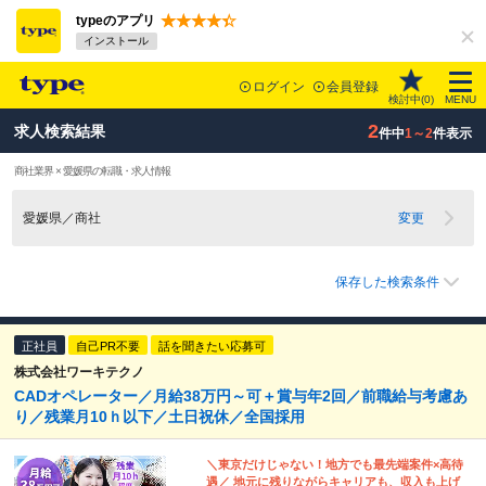
typeのアプリ
インストール
ログイン
会員登録
検討中(
0
)
MENU
2
求人検索結果
件中
1～2
件表示
商社業界 × 愛媛県の転職・求人情報
愛媛県／商社
変更
保存した検索条件
正社員
自己PR不要
話を聞きたい応募可
株式会社ワーキテクノ
CADオペレーター／月給38万円～可＋賞与年2回／前職給与考慮あ
り／残業月10ｈ以下／土日祝休／全国採用
＼東京だけじゃない！地方でも最先端案件×高待
遇／ 地元に残りながらキャリアも、収入も上げ