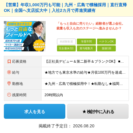
【営業】年収1,000万円も可能｜九州・広島で積極採用｜直行直帰
OK｜全国へ支店拡大中｜入社2カ月で昇進実績有
「もっと自由に売りたい」経験者が選ぶ会社。
裁量も収入も次のステージへ進みませんか？
未経験歓迎
学歴不問
ベテランOK
完全週休2日
賞与複数月
面接1回
応募資格
【正社員デビュー＆第二新卒＆ブランクOK】 ■学歴不問 ■何かしらの営業経験をお持ちの方（年数不問） ■普通自動車免許（AT限定可）をお持ちの方 ＼こんな方にピッタリ／ □成果に見合った収入と安定し
給与
★地方でも東京水準の給与★月収100万円を達成した実績あり！ 月給30万円～＋高率インセンティブ＋各種手当＋賞与年2回 ※経験やスキルを考慮し決定いたします ※上記には固定残業代（20時間分／2万2
勤務地
★九州・広島で積極採用中！★転勤なし★福岡・広島・大分・宮崎・東京募集★マイカー通勤OK ■以下の勤務地より、ご希望に応じて配属いたします。 人数に応じて支店を増やしていくため、記載の勤務地以外でも
残業時間
20時間以内
求人を見る
検討中に入れる
掲載終了予定日：
2026.08.20