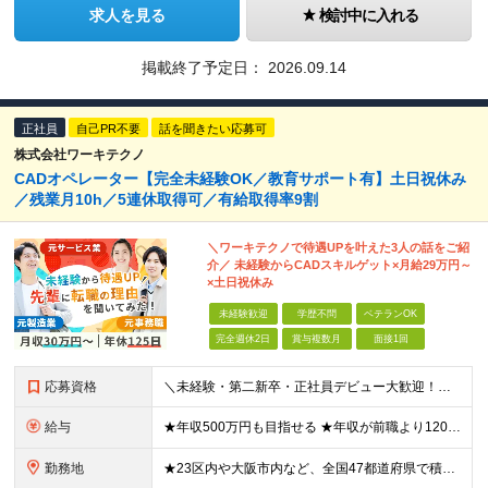
求人を見る
検討中に入れる
掲載終了予定日：
2026.09.14
正社員
自己PR不要
話を聞きたい応募可
株式会社ワーキテクノ
CADオペレーター【完全未経験OK／教育サポート有】土日祝休み
／残業月10h／5連休取得可／有給取得率9割
＼ワーキテクノで待遇UPを叶えた3人の話をご紹
介／ 未経験からCADスキルゲット×月給29万円～
×土日祝休み
未経験歓迎
学歴不問
ベテランOK
完全週休2日
賞与複数月
面接1回
応募資格
＼未経験・第二新卒・正社員デビュー大歓迎！／ ☆アパレルや飲食、ビルメンテ、職人、モデルなど、異業種出身の社員が多数活躍中です！ ■20～30代の若手中心に活躍中！ ■人物重視の採用 ■転職回数不問
給与
★年収500万円も目指せる ★年収が前職より120万円アップした実績あり ★前職の給与を最大限に考慮します！ 【経験者】 ■月給35万円～80万円＋各種手当＋賞与年2回 【未経験者/首都圏】 ■月
勤務地
★23区内や大阪市内など、全国47都道府県で積極採用中！ ★直行直帰OK◎ ★U・Iターン歓迎 ★会社都合の転勤なし！ ご家族の転勤などに合わせた勤務先の変更はOK◎ ★大阪・東京・名古屋・福岡への引