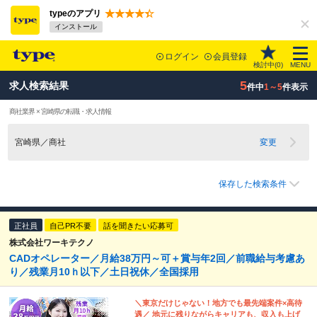
typeのアプリ
インストール
ログイン
会員登録
検討中(
0
)
MENU
5
求人検索結果
件中
1～5
件表示
商社業界 × 宮崎県の転職・求人情報
宮崎県／商社
変更
保存した検索条件
正社員
自己PR不要
話を聞きたい応募可
株式会社ワーキテクノ
CADオペレーター／月給38万円～可＋賞与年2回／前職給与考慮あ
り／残業月10ｈ以下／土日祝休／全国採用
＼東京だけじゃない！地方でも最先端案件×高待
遇／ 地元に残りながらキャリアも、収入も上げ