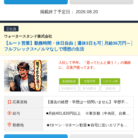
掲載終了予定日：
2026.08.20
正社員
ウォータースタンド株式会社
【ルート営業】勤務時間・休日自由｜週休3日も可│月給36万円～│
フルフレックス×ノルマなしで理想の生活
入社して半年。 「思ってたんと違う！」の連続
に、 正直戸惑ってます。
未経験歓迎
学歴不問
ベテランOK
完全週休2日
賞与複数月
面接1回
応募資格
【過去の経歴・学歴は一切問いません】 学歴不問・職種未経験歓迎・業種未経験歓迎 第二新卒・ブランクがある方も歓迎 ・普通自動車運転免許（AT限定可）をお持ちの方 Lお客様先へは社用車で訪問しますが
給与
■月給401,820円以上 ※東京都（中央区、台東区、世田谷区、中野区、豊島区） ■月給386,820円以上 ※東京都（23区以外）、神奈川県、愛知県〈名古屋市〉、大阪府、京都府、兵庫県、滋賀県
勤務地
★Iターン・Uターン歓迎★自宅に近いエリアを選べます 東京/大阪/愛知/神奈川/埼玉/福岡/北海道/山形/茨城/群馬/千葉/山梨/岐阜/静岡/長野/富山/石川/福井/三重/滋賀/京都/兵庫/島根/岡山