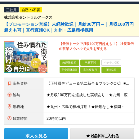
正社員
自己PR不要
株式会社セントラルアークス
【プロモーション営業】未経験歓迎｜月給30万円～｜月収100万円
超えも可｜直行直帰OK｜九州・広島積極採用
【最強トークで月収100万円超えも！】 社長直伝
の営業ノウハウで人生を変える――
未経験歓迎
学歴不問
ベテランOK
完全週休2日
賞与複数月
面接1回
応募資格
【正社員デビュー＆第二新卒＆ブランクOK】 ■学歴不問・完全未経験歓迎 ■普通自動車免許（AT限定可）をお持ちの方 ＼こんな方にピッタリ／ □頑張った分だけ稼ぎたい方 □同世代を圧倒する収入と生活を
給与
★月収100万円を達成した実績あり！★九州・広島でも東京水準！ 月給30万円～＋高率インセンティブ＋各種手当＋賞与年2回 ※経験やスキルを考慮し決定いたします ※上記には固定残業代（20時間分／2万
勤務地
★九州・広島で積極採用！★転勤なし★福岡・広島・大分・宮崎・東京募集★マイカー通勤OK ■以下の勤務地より、ご希望に応じて配属いたします。 人数に応じて支店を増やしていくため、記載の勤務地以外でもお
残業時間
20時間以内
求人を見る
検討中に入れる