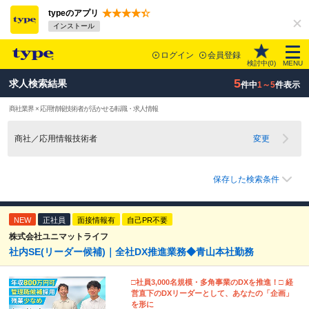
typeのアプリ
インストール
ログイン
会員登録
検討中(
0
)
MENU
5
求人検索結果
件中
1～5
件表示
商社業界 × 応用情報技術者が活かせる転職・求人情報
商社／応用情報技術者
変更
保存した検索条件
NEW
正社員
面接情報有
自己PR不要
株式会社ユニマットライフ
社内SE(リーダー候補)｜全社DX推進業務◆青山本社勤務
□社員3,000名規模・多角事業のDXを推進！□ 経
営直下のDXリーダーとして、あなたの「企画」
を形に