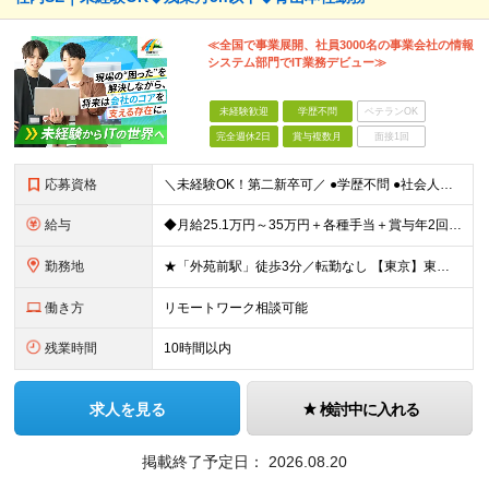
≪全国で事業展開、社員3000名の事業会社の情報
システム部門でIT業務デビュー≫
未経験歓迎
学歴不問
ベテランOK
完全週休2日
賞与複数月
面接1回
応募資格
＼未経験OK！第二新卒可／ ●学歴不問 ●社会人経験をお持ちの方（年数不問） ～こんな方にオススメのポジションです～ ★コミュニケーションを大切にし、人のサポートが好きな方 ★情報システムやIT、D
給与
◆月給25.1万円～35万円＋各種手当＋賞与年2回 ※経験・年齢・能力などを考慮の上、決定します。 ※上記には固定残業代：30時間分／5万円を含む。超過分は別途全額支給。 ※試用期間3ヶ月(期間中の
勤務地
★「外苑前駅」徒歩3分／転勤なし 【東京】東京都港区南青山2-12-14 ユニマット青山ビル ※(変更の範囲)上記を除く当社関連勤務地
働き方
リモートワーク相談可能
残業時間
10時間以内
求人を見る
検討中に入れる
掲載終了予定日：
2026.08.20