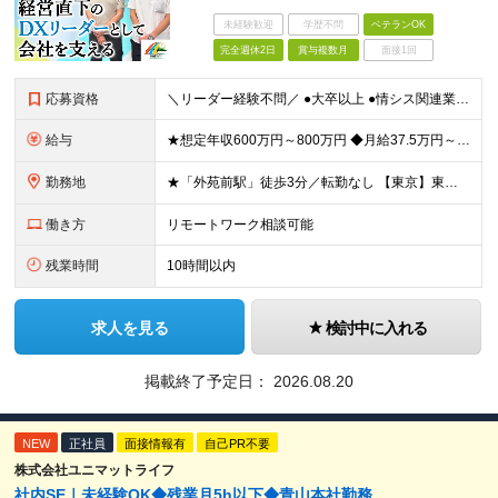
未経験歓迎
学歴不問
ベテランOK
完全週休2日
賞与複数月
面接1回
応募資格
＼リーダー経験不問／ ●大卒以上 ●情シス関連業務の実務経験(2～3年を想定) ～こんな方に最適なポジションです～ ・大きな裁量、スケール感で企画を動かしたい方 ・アイデアや経験を活かして構想から関
給与
★想定年収600万円～800万円 ◆月給37.5万円～50万円＋賞与年2回 ※経験・年齢・能力などを考慮の上、決定します。 ※残業代は管理職採用のためなし ※試用期間3ヶ月(期間中の待遇等に差異なし
勤務地
★「外苑前駅」徒歩3分／転勤なし 【東京】東京都港区南青山2-12-14 ユニマット青山ビル ※(変更の範囲)上記を除く当社関連勤務地
働き方
リモートワーク相談可能
残業時間
10時間以内
求人を見る
検討中に入れる
掲載終了予定日：
2026.08.20
NEW
正社員
面接情報有
自己PR不要
株式会社ユニマットライフ
社内SE｜未経験OK◆残業月5h以下◆青山本社勤務