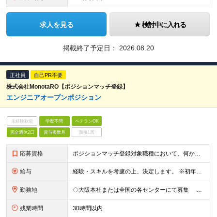
求人を見る
検討中に入れる
掲載終了予定日：
2026.08.20
正社員
自己PR不要
株式会社MonotaRO【ポジションマッチ登録】
エンジニアオープンポジション
未経験歓迎
学歴不問
ベテランOK
完全週休2日
賞与複数月
面接1回
応募資格
ポジションマッチ登録対象職種において、何かしらの知識・経験を有する方 【活かせる経験・スキル】 ポジションマッチ登録対象職種に関連する知識・経験 ※該当ポジションが数多く存在する為、様々な経験が活か
給与
経験・スキルを考慮の上、決定します。 ※初年度想定年収：年収400万円～1200万円 ※残業代は別途支給いたします。詳細は面接にてご説明いたします。 ※試用期間3ヵ月あり。 試用期間中の待遇変更や雇
勤務地
◇大阪本社または全国の各センターにて募集 転勤は当面の間ありません。 【本社】 大阪府大阪市北区梅田3-2-2 JPタワー大阪 22F 【東京オフィス】 東京都港区赤坂2丁目17番22号 赤坂ト
残業時間
30時間以内