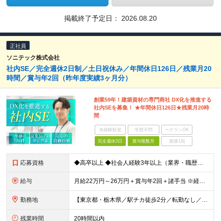
掲載終了予定日：
2026.08.20
正社員
ソニテック株式会社
社内SE／完全週休2日制／土日祝休み／年間休日126日／残業月20
時間／賞与年2回（昨年度実績3ヶ月分）
創業59年！建築資材の専門商社 DX化を推進する
社内SEを募集！ ★年間休日126日★残業月20時
間
未経験歓迎
学歴不問
ベテランOK
完全週休2日
賞与複数月
面接1回
応募資格
◆高卒以上 ◆社会人経験3年以上（業界・職歴不問） ◆プログラミング経験のある方（言語不問）
給与
月給22万円～26万円＋賞与年2回＋諸手当 ※経験、能力を考慮し、当社規定により優遇します 【固定残業代について】 なし（残業代は、実際の労働時間に応じて別途全額支給）
勤務地
【東京都・栃木県／駅チカ徒歩2分／転勤なし／U・Iターン歓迎】 ＜本社＞ 東京都中央区日本橋本町3-9-4 日幸小津ビル4階 ＜受注センター＞ 栃木県宇都宮市西川田3-8-17 カーサ・ベネフィ
残業時間
20時間以内