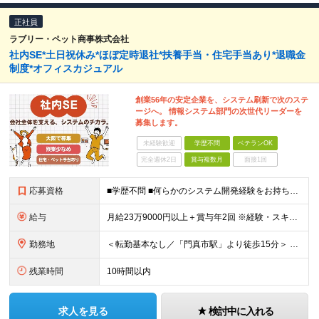
正社員
ラブリー・ペット商事株式会社
社内SE*土日祝休み*ほぼ定時退社*扶養手当・住宅手当あり*退職金
制度*オフィスカジュアル
創業56年の安定企業を、システム刷新で次のステ
ージへ。 情報システム部門の次世代リーダーを
募集します。
未経験歓迎
学歴不問
ベテランOK
完全週休2日
賞与複数月
面接1回
応募資格
■学歴不問 ■何らかのシステム開発経験をお持ちの方 └年数・言語・環境不問 【活かせる経験】 ◎卸売業やメーカーにおける物流システムの企画・導入・運用経験 ◎BIツールの企画・導入・構築経験 ◎デー
給与
月給23万9000円以上＋賞与年2回 ※経験・スキルを最大限考慮のうえ、当社規定により優遇します。 ＼経験・スキルに応じたポジションでお迎えします／ 経験豊富な方には、前職給与やご希望も考慮した
勤務地
＜転勤基本なし／「門真市駅」より徒歩15分＞ ■大阪本社 大阪府門真市松生町6-20 ※場合により転勤の可能性がございます。
残業時間
10時間以内
求人を見る
検討中に入れる