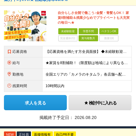
自分らしさ全開で働こう♪金髪・青髪もOK！ 家
賃8割補助＆残業少なめでプライベートも大充実
の毎日へ★
未経験歓迎
学歴不問
ベテランOK
完全週休2日
賞与複数月
面接1回
応募資格
【応募資格を満たす方全員面接】 ◆未経験歓迎！活躍のフィールドは全国！ ◆学歴不問 ◆第二新卒も活躍中 ◆35歳以下の方（若年層の長期キャリア形成を図るため）
給与
★家賃を8割補助！（限度額は地域により異なる） ※転勤による引っ越しが発生する場合 ＝＝＝＝＝＝＝＝＝＝＝＝＝＝＝＝＝＝＝＝＝＝＝ 例えば、家賃7.5万円なら6万円は会社で負担。 あなたが支払うのは、
勤務地
全国エリアの「カメラのキタムラ」各店舗へ配属となります ※最初の配属先は希望を最大限考慮した上で決定します ▼詳しい勤務地住所は下記URLをご確認ください。 https://sss.kitamur
残業時間
10時間以内
求人を見る
検討中に入れる
掲載終了予定日：
2026.08.20
NEW
正社員
面接情報有
自己PR不要