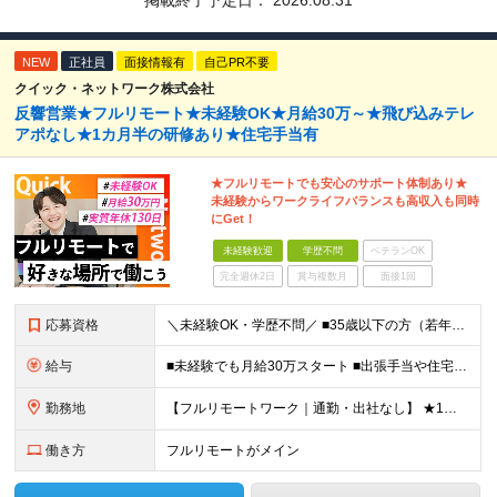
掲載終了予定日：
2026.08.31
NEW
正社員
面接情報有
自己PR不要
クイック・ネットワーク株式会社
反響営業★フルリモート★未経験OK★月給30万～★飛び込みテレ
アポなし★1カ月半の研修あり★住宅手当有
★フルリモートでも安心のサポート体制あり★
未経験からワークライフバランスも高収入も同時
にGet！
未経験歓迎
学歴不問
ベテランOK
完全週休2日
賞与複数月
面接1回
応募資格
＼未経験OK・学歴不問／ ■35歳以下の方（若年層の長期キャリア形成のため） ■第二新卒OK ■普通自動車免許（AT）をお持ちの方 ▼▽こんな方はぜひご応募ください！▽▼ 「車の運転が好き！」 「地
給与
■未経験でも月給30万スタート ■出張手当や住宅手当あり 【東京都・神奈川県】 月給35万円～60万円＋インセンティブ＋賞与＋諸手当 上記月給は、月42時間分の固定残業代（月8万3900円以上）を含
勤務地
【フルリモートワーク｜通勤・出社なし】 ★1人1台社用車貸与 ★転勤なし ★直帰直行OK 【本社】 兵庫県神戸市中央区明石町44 神戸御幸ビル4F ★☆積極採用中☆★ ◆北海道・東北：札幌／福島／
働き方
フルリモートがメイン