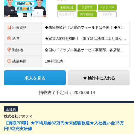
未経験歓迎
学歴不問
ベテランOK
完全週休2日
賞与複数月
面接1回
応募資格
◆未経験歓迎！活躍のフィールドは全国！ ◆学歴不問 ◆第二新卒も活躍中 ◆40歳以下の方（若年層の長期キャリア形成を図るため）
給与
★家賃の8割を補助！（限度額は地域により異なる） ※転勤による引っ越しが発生する場合 ＝＝＝＝＝＝＝＝＝＝＝＝＝＝＝＝＝＝＝＝＝＝＝ 例えば、家賃7.5万円なら6万円は会社で負担。 あなたが支払うのは
勤務地
全国の「アップル製品サービス事業部」各店舗となります ※アップル製品サービス単独店に配属の可能性もあります ※最初の配属先は希望を最大限考慮した上で決定します ▼詳しい勤務地住所は下記URLをご確認
残業時間
10時間以内
求人を見る
検討中に入れる
掲載終了予定日：
2026.09.14
正社員
株式会社アスティ
【買取PR職】★平均月給82万円★未経験歓迎★入社祝い金15万
円!!◎充実研修