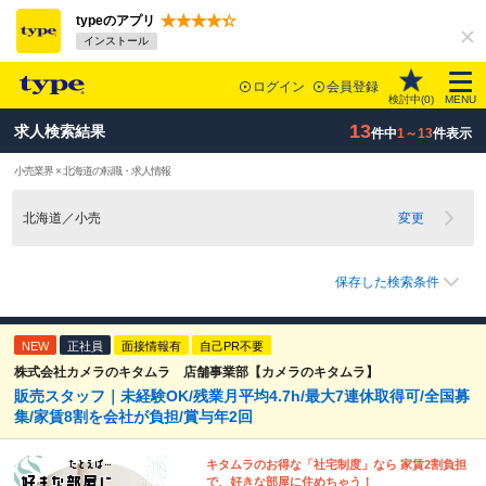
typeのアプリ
インストール
ログイン
会員登録
検討中(
0
)
MENU
13
求人検索結果
件中
1～13
件表示
小売業界 × 北海道の転職・求人情報
北海道／小売
変更
保存した検索条件
NEW
正社員
面接情報有
自己PR不要
株式会社カメラのキタムラ 店舗事業部【カメラのキタムラ】
販売スタッフ｜未経験OK/残業月平均4.7h/最大7連休取得可/全国募
集/家賃8割を会社が負担/賞与年2回
キタムラのお得な「社宅制度」なら 家賃2割負担
で、好きな部屋に住めちゃう！