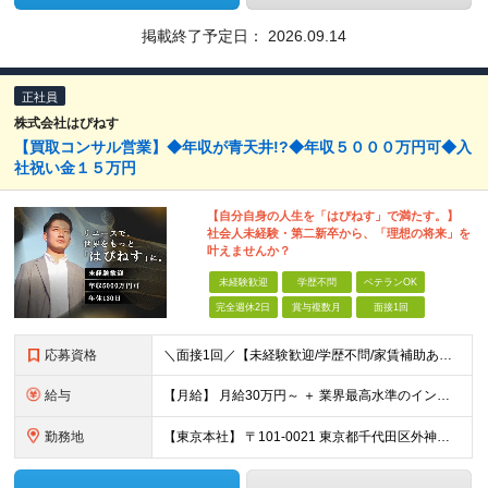
掲載終了予定日：
2026.09.14
正社員
株式会社はぴねす
【買取コンサル営業】◆年収が青天井!?◆年収５０００万円可◆入
社祝い金１５万円
【自分自身の人生を「はぴねす」で満たす。】
社会人未経験・第二新卒から、「理想の将来」を
叶えませんか？
未経験歓迎
学歴不問
ベテランOK
完全週休2日
賞与複数月
面接1回
応募資格
＼面接1回／【未経験歓迎/学歴不問/家賃補助あり】 社会人デビューや、ここからのキャリアアップを実現したい方 人柄を重視した採用を行っています。 書類選考は厳格ではなく、面接は基本1回！ スピーディ
給与
【月給】 月給30万円～ ＋ 業界最高水準のインセンティブ ＋ 各種手当 「稼がせたい」という会社の想いから、還元率は粗利の10～28％に設定。 頑張りがそのまま月収に直結する、嘘のない給与体系です
勤務地
【東京本社】 〒101-0021 東京都千代田区外神田5-2-3 ┗最寄駅：御徒町駅／秋葉原駅 ┗受動喫煙対策：屋内禁煙 ■その他：神奈川県、埼玉県、千葉県や全国への出張もあり ※転居を伴う転勤は