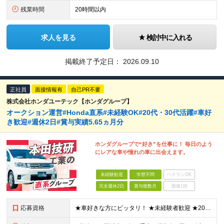
残業時間
20時間以内
求人を見る
検討中に入れる
掲載終了予定日：
2026.09.10
正社員
面接情報有
自己PR不要
株式会社ホンダユーテック【ホンダグループ】
オークション運営#Honda直系#未経験OK#20代・30代活躍#車好
き歓迎#週休2日#賞与実績5.65ヵ月分
ホンダグループで“好き”を仕事に！ 毎日のよう
にレアな車や憧れの車に出会えます。
未経験歓迎
学歴不問
ベテランOK
完全週休2日
賞与複数月
面接1回
応募資格
★車好きな方にピッタリ！ ★未経験者歓迎 ★20代～30代が活躍 ◆転勤が可能な方（全国に拠点を展開しているため） ◆普通自動車運転免許をお持ちの方 ◆中古車の販売・仕入れ・買取の経験がある方 ┗も