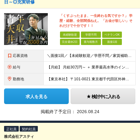
日～◎充実研修
「くすぶったまま、一生終わる気ですか？」 学
歴・経験、全部関係ねえ。 「お金が欲しい」そ
れだけで十分です！！
未経験歓迎
学歴不問
ベテランOK
完全週休2日
賞与複数月
面接1回
応募資格
＼面接1回／【未経験歓迎／学歴不問／家賃補助あり】 社会人デビューや＆収入アップを実現したい方 人柄を重視した採用を行っています。 書類選考は厳格ではなく、面接は基本1回！スピーディに選考を進めてい
給与
【月給】 月給30万円～ ＋ 業界最高水準のインセンティブ ＋ 各種手当 「稼がせたい」という会社の想いから、還元率は粗利の10～28％に設定。 頑張りがそのまま月収に直結する、嘘のない給与体系です
勤務地
【東京本社】 〒101-0021 東京都千代田区外神田5-2-3 ┗最寄駅：御徒町駅／秋葉原駅 ┗受動喫煙対策：屋内禁煙 ■その他：神奈川県、埼玉県、千葉県や全国への出張もあり ※転居を伴う転勤は
求人を見る
検討中に入れる
掲載終了予定日：
2026.08.24
正社員
契約社員
株式会社アスティ