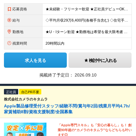
応募資格
★未経験・フリーター歓迎 ★正社員デビューOK ★学歴不問 ＼人柄採用を実施中です！／ しっかりと研修できる体制が整っているので、 スキルや経歴は重視していません。 あなたのお人柄や熱意で、選考を行
給与
◇平均月収29万6,400円(各種手当含む) ◇住宅手当⇒最大家賃の半額支給 ◇賞与年2回支給 ■月給22万5,000円以上＋地域手当＋時間外手当＋住宅手当＋家族手当 ※経験やスキルに応じて給与を
勤務地
★U・Iターン歓迎 ★勤務地は希望を最大限考慮 ★自宅の近くで働きたい方にもピッタリ！ 全国44都道府県（栃木県・福井県・鹿児島県を除く）の家電量販店内の「PCコーナー」にて勤務いただきます。 ※
残業時間
20時間以内
求人を見る
検討中に入れる
掲載終了予定日：
2026.09.10
正社員
自己PR不要
株式会社カメラのキタムラ
Apple製品修理受付スタッフ/経験不問/賞与年2回/残業月平均4.7h/
家賃補助8割/資格支援制度/全国募集
「Apple専門スキル」も「安心の暮らし」も！ 創
業90年超の“カメラのキタムラ”ならどちらも叶い
ます◎