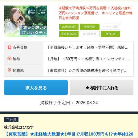
未経験で平均月収82万円を実現!? 入社祝い金15
万円×マンション寮完備で、 キャリアと理想の毎
日を全力応援
未経験歓迎
学歴不問
ベテランOK
完全週休2日
賞与複数月
面接1回
応募資格
【全員面接いたします！経験・学歴不問】 未経験から稼ぎたい人＜第二新卒・社会人デビュー歓迎＞ ☆職種・業種未経験歓迎！未経験から稼げる環境です。 ◇人柄・意欲重視の選考！◇ 面接はお互いのことを知
給与
【月給】 ・30万円～＋各種手当＋インセンティブ ・試用期間(6ヶ月) ※固定残業代は、時間外労働の有無に関わらず月34時間分を月5.6万円支給 ※上記を超える時間外労働分は追加で支給 ※試用期間中の
勤務地
【東京本社】☆ご希望の勤務地を選択可能です！U・Iターン歓迎 〒171-0021 東京都豊島区西池袋２丁目３９－８ ■新宿営業所 「新宿御苑前駅」より徒歩5分、「新宿三丁目駅」より徒歩8分 東京都新
求人を見る
検討中に入れる
掲載終了予定日：
2026.08.24
正社員
株式会社はぴねす
【買取営業】★未経験大歓迎★1年目で月収100万円も!?★年休120