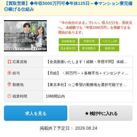
【買取営業】◆年収5000万円可◆年休125日～◆マンション寮完備
◎稼げる仕組み
「今の自分のまま」でいい。収入だけを、別次元
へ。 未経験でも「年収1000万円」を突破できる
理由があります。
未経験歓迎
学歴不問
ベテランOK
完全週休2日
賞与複数月
面接1回
応募資格
【全員面接いたします！経験・学歴不問】 未経験から稼ぎたい人＜第二新卒・社会人デビュー歓迎＞ ☆職種・業種未経験歓迎！未経験から稼げる環境です。 ◇人柄・意欲重視の選考！◇ 面接はお互いのことを知
給与
【月給】 ・30万円～＋各種手当＋インセンティブ ・試用期間(6ヶ月) ※固定残業代は、時間外労働の有無に関わらず月34時間分を月5.6万円支給 ※上記を超える時間外労働分は追加で支給 ※試用期間中の
勤務地
【東京本社】☆ご希望の勤務地を選択可能です！U・Iターン歓迎 〒171-0021 東京都豊島区西池袋２丁目３９－８ ■新宿営業所 「新宿御苑前駅」より徒歩5分、「新宿三丁目駅」より徒歩8分 東京都新
残業時間
10時間以内
求人を見る
検討中に入れる
掲載終了予定日：
2026.08.24