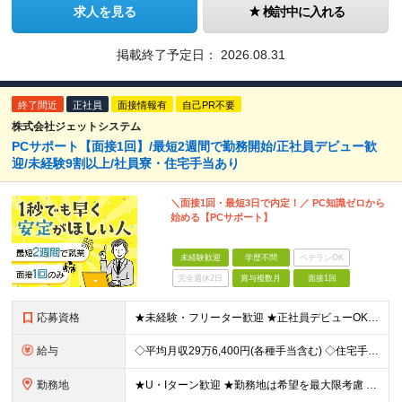
求人を見る
検討中に入れる
掲載終了予定日：
2026.08.31
終了間近
正社員
面接情報有
自己PR不要
株式会社ジェットシステム
PCサポート【面接1回】/最短2週間で勤務開始/正社員デビュー歓
迎/未経験9割以上/社員寮・住宅手当あり
＼面接1回・最短3日で内定！／ PC知識ゼロから
始める【PCサポート】
未経験歓迎
学歴不問
ベテランOK
完全週休2日
賞与複数月
面接1回
応募資格
★未経験・フリーター歓迎 ★正社員デビューOK ★学歴不問 ＼人柄採用を実施中です！／ しっかりと研修できる体制が整っているので、 スキルや経歴は重視していません。 だけど、誰でもいいわけじゃあり
給与
◇平均月収29万6,400円(各種手当含む) ◇住宅手当⇒最大家賃の半額支給 ◇賞与年2回支給 ■月給22万5,000円以上＋地域手当＋時間外手当＋住宅手当＋家族手当 ※経験やスキルに応じて給与を
勤務地
★U・Iターン歓迎 ★勤務地は希望を最大限考慮 ★自宅の近くで働きたい方にもピッタリ！ 下記「急募エリア」の家電量販店内、「PCコーナー」にて勤務いただきます。 ▼▼▼急募エリア▼▼▼ ……………