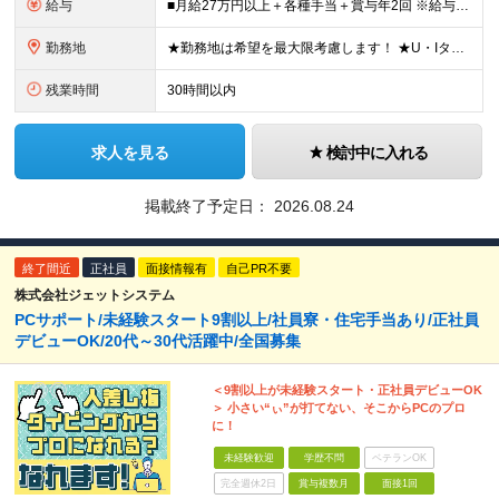
給与
■月給27万円以上＋各種手当＋賞与年2回 ※給与は、年齢・経験・能力を考慮して決定します ※時間外勤務手当別途支給 ※販売実績に応じた奨励給あり ※試用期間：2ヶ月あり(条件に差異なし)
勤務地
★勤務地は希望を最大限考慮します！ ★U・Iターン歓迎／マイカー通勤OK 北海道/宮城/東京/愛知/兵庫/福岡で募集！ ●北海道会場 北海道千歳市泉沢1007-245 ●仙台会場 宮城県岩沼市
残業時間
30時間以内
求人を見る
検討中に入れる
掲載終了予定日：
2026.08.24
終了間近
正社員
面接情報有
自己PR不要
株式会社ジェットシステム
PCサポート/未経験スタート9割以上/社員寮・住宅手当あり/正社員
デビューOK/20代～30代活躍中/全国募集
＜9割以上が未経験スタート・正社員デビューOK
＞ 小さい“ぃ”が打てない、そこからPCのプロ
に！
未経験歓迎
学歴不問
ベテランOK
完全週休2日
賞与複数月
面接1回