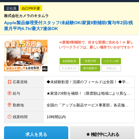
正社員
自己PR不要
株式会社カメラのキタムラ
Apple製品修理受付スタッフ/未経験OK/家賃8割補助/賞与年2回/残
業月平均4.7h/最大7連休OK
≪家賃8割補助で、好きな部屋に住める！≫ 新し
いワークライフは、新しい場所でいかがですか？
未経験歓迎
学歴不問
ベテランOK
完全週休2日
賞与複数月
面接1回
応募資格
◆未経験歓迎！活躍のフィールドは全国！ ◆学歴不問 ◆第二新卒も活躍中 ◆40歳以下の方（若年層の長期キャリア形成を図るため） ★店長候補としての採用ですので、入社3年後には店長になるイメージです！
給与
★家賃の8割を補助！（限度額は地域により異なる） ※転勤による引っ越しが発生する場合 ＝＝＝＝＝＝＝＝＝＝＝＝＝＝＝＝＝＝＝＝＝＝＝ 例えば、家賃7.5万円なら6万円は会社で負担。 あなたが支払うのは
勤務地
全国の「アップル製品サービス事業部」各店舗となります ※アップル製品サービス単独店に配属の可能性もあります ※最初の配属先は希望を最大限考慮した上で決定します ▼詳しい勤務地住所は下記URLをご確認
残業時間
10時間以内
求人を見る
検討中に入れる