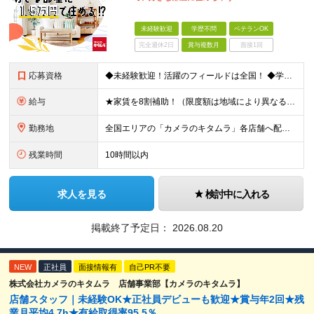
未経験歓迎
学歴不問
ベテランOK
完全週休2日
賞与複数月
面接1回
応募資格
◆未経験歓迎！活躍のフィールドは全国！ ◆学歴不問 ◆第二新卒も活躍中 ◆35歳以下の方（若年層の長期キャリア形成を図るため）
給与
★家賃を8割補助！（限度額は地域により異なる） ※転勤による引っ越しが発生する場合 ＝＝＝＝＝＝＝＝＝＝＝＝＝＝＝＝＝＝＝＝＝＝＝ 例えば、家賃7.5万円なら6万円は会社で負担。 あなたが支払うのは、
勤務地
全国エリアの「カメラのキタムラ」各店舗へ配属となります ※最初の配属先は希望を最大限考慮した上で決定します ▼詳しい勤務地住所は下記URLをご確認ください。 https://sss.kitamur
残業時間
10時間以内
求人を見る
検討中に入れる
掲載終了予定日：
2026.08.20
NEW
正社員
面接情報有
自己PR不要
株式会社カメラのキタムラ 店舗事業部【カメラのキタムラ】
店舗スタッフ｜未経験OK★正社員デビューも歓迎★賞与年2回★残
業月平均4.7h★有給取得率95.5％