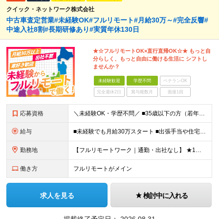
クイック・ネットワーク株式会社
中古車査定営業#未経験OK#フルリモート#月給30万～#完全反響#
中途入社8割#長期研修あり#実質年休130日
★☆フルリモートOK×直行直帰OK☆★ もっと自
分らしく、もっと自由に働ける生活に シフトし
ませんか？
未経験歓迎
学歴不問
ベテランOK
完全週休2日
賞与複数月
面接1回
応募資格
＼未経験OK・学歴不問／ ■35歳以下の方（若年層の長期キャリア形成のため） ■第二新卒OK ■普通自動車免許（AT）をお持ちの方 ▼▽こんな方はぜひご応募ください！▽▼ 「車の運転が好き！」 「地
給与
■未経験でも月給30万スタート ■出張手当や住宅手当あり 【東京都・神奈川県】 月給35万円～60万円＋インセンティブ＋賞与＋諸手当 上記月給は、月42時間分の固定残業代（月8万3900円以上）を含
勤務地
【フルリモートワーク｜通勤・出社なし】 ★1人1台社用車貸与 ★転勤なし ★直帰直行OK 【本社】 兵庫県神戸市中央区明石町44 神戸御幸ビル4F ★☆積極採用中☆★ ◆北海道・東北：札幌／福島／
働き方
フルリモートがメイン
求人を見る
検討中に入れる