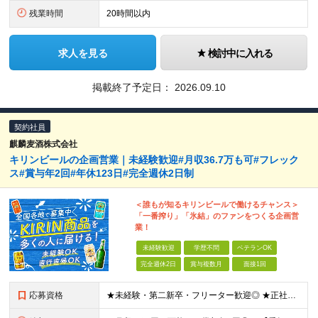
残業時間
20時間以内
求人を見る
検討中に入れる
掲載終了予定日：
2026.09.10
契約社員
麒麟麦酒株式会社
キリンビールの企画営業｜未経験歓迎#月収36.7万も可#フレック
ス#賞与年2回#年休123日#完全週休2日制
＜誰もが知るキリンビールで働けるチャンス＞
「一番搾り」「氷結」のファンをつくる企画営
業！
未経験歓迎
学歴不問
ベテランOK
完全週休2日
賞与複数月
面接1回
応募資格
★未経験・第二新卒・フリーター歓迎◎ ★正社員登用制度あり ※顧客折衝のアルバイトまたは社員経験をお持ちの方（学生時代の経験でもOK） ※学歴不問 ～～こんな方を歓迎します～～ □安定した環境で働き