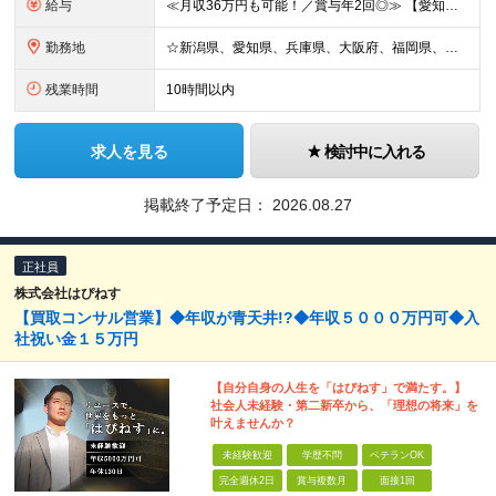
給与
≪月収36万円も可能！／賞与年2回◎≫ 【愛知】★月収36.7万円も可能 月給32万7000円～＋賞与年2回＋各種手当 【大阪・兵庫・新潟】★月収34.7万円も可能 月給30万7000円～＋賞与年
勤務地
☆新潟県、愛知県、兵庫県、大阪府、福岡県、大分県 ☆出社は月1回～週1回程度◎直行直帰OK！ ☆マイカー使用または社用車貸与あり アクセスのしやすさやあなたの希望を考慮し、配属先や担当店舗を決定しま
残業時間
10時間以内
求人を見る
検討中に入れる
掲載終了予定日：
2026.08.27
正社員
株式会社はぴねす
【買取コンサル営業】◆年収が青天井!?◆年収５０００万円可◆入
社祝い金１５万円
【自分自身の人生を「はぴねす」で満たす。】
社会人未経験・第二新卒から、「理想の将来」を
叶えませんか？
未経験歓迎
学歴不問
ベテランOK
完全週休2日
賞与複数月
面接1回