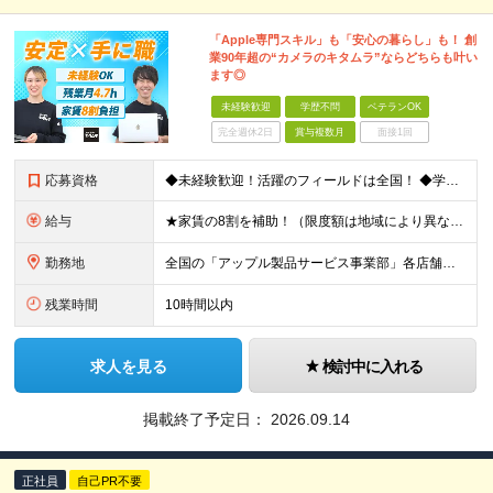
「Apple専門スキル」も「安心の暮らし」も！ 創
業90年超の“カメラのキタムラ”ならどちらも叶い
ます◎
未経験歓迎
学歴不問
ベテランOK
完全週休2日
賞与複数月
面接1回
応募資格
◆未経験歓迎！活躍のフィールドは全国！ ◆学歴不問 ◆第二新卒も活躍中 ◆40歳以下の方（若年層の長期キャリア形成を図るため）
給与
★家賃の8割を補助！（限度額は地域により異なる） ※転勤による引っ越しが発生する場合 ＝＝＝＝＝＝＝＝＝＝＝＝＝＝＝＝＝＝＝＝＝＝＝ 例えば、家賃7.5万円なら6万円は会社で負担。 あなたが支払うのは
勤務地
全国の「アップル製品サービス事業部」各店舗となります ※アップル製品サービス単独店に配属の可能性もあります ※最初の配属先は希望を最大限考慮した上で決定します ▼詳しい勤務地住所は下記URLをご確認
残業時間
10時間以内
求人を見る
検討中に入れる
掲載終了予定日：
2026.09.14
正社員
自己PR不要