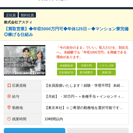
正社員
契約社員
株式会社アスティ
【買取営業】◆年収5000万円可◆年休125日～◆マンション寮完備
◎稼げる仕組み
「今の自分のまま」でいい。収入だけを、別次元
へ。 未経験でも「年収1000万円」を突破できる
理由があります。
未経験歓迎
学歴不問
ベテランOK
完全週休2日
賞与複数月
面接1回
応募資格
【全員面接いたします！経験・学歴不問】 未経験から稼ぎたい人＜第二新卒・社会人デビュー歓迎＞ ☆職種・業種未経験歓迎！未経験から稼げる環境です。 ◇人柄・意欲重視の選考！◇ 面接はお互いのことを知
給与
【月給】 ・30万円～＋各種手当＋インセンティブ ・試用期間(6ヶ月) ※固定残業代は、時間外労働の有無に関わらず月34時間分を月5.6万円支給 ※上記を超える時間外労働分は追加で支給 ※試用期間中の
勤務地
【東京本社】☆ご希望の勤務地を選択可能です！U・Iターン歓迎 〒171-0021 東京都豊島区西池袋２丁目３９－８ ■新宿営業所 「新宿御苑前駅」より徒歩5分、「新宿三丁目駅」より徒歩8分 東京都新
残業時間
10時間以内