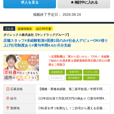
求人を見る
検討中に入れる
掲載終了予定日：
2026.08.24
正社員
面接情報有
自己PR不要
ダイレックス株式会社【サンドラッググループ】
店舗スタッフ#未経験歓迎#面接1回のみ#社会人デビューOK#借り
上げ社宅制度あり#賞与年間4.6か月分支給
＼志望動機は「家から近いから」でOK／ 未経験
で始めた社員多数＆国家資格取得支援の安心の環
境をご用意◎
未経験歓迎
学歴不問
ベテランOK
完全週休2日
賞与複数月
面接1回
応募資格
【職種・業種未経験、第二新卒歓迎／学歴不問】 ◎社会人デビューの方も大歓迎！ ≪こんな方にピッタリ≫ □ 家の近くでまずは正社員として一歩を踏み出したい □ 安定した上場グループ企業で長く働きたい
給与
◎2年目社員で月収28万円の例あり ◎賞与年間4.6か月分支給あり（昨年度実績） ◎借り上げ社宅制度や従業員購買制度など生活にうれしい制度完備 月給17万3200円～33万6500円＋各種手当＋賞与
勤務地
◎転居を伴う転勤なし！ご自宅から通える店舗への配属です。 ◎車・バイク・自転車通勤OK！（ガソリン代支給(規定あり)／駐車場完備） 【全国各地の『ダイレックス』各店舗】 ※関東エリア、九州エリア、中