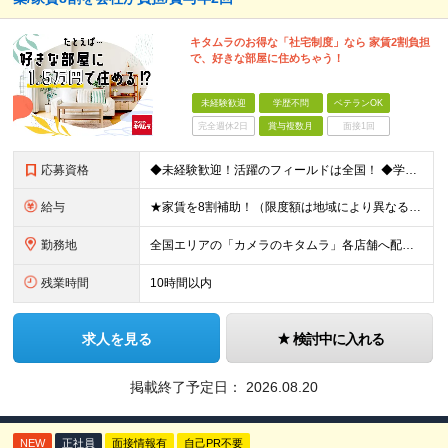
キタムラのお得な「社宅制度」なら 家賃2割負担
で、好きな部屋に住めちゃう！
未経験歓迎
学歴不問
ベテランOK
完全週休2日
賞与複数月
面接1回
応募資格
◆未経験歓迎！活躍のフィールドは全国！ ◆学歴不問 ◆第二新卒も活躍中 ◆35歳以下の方（若年層の長期キャリア形成を図るため）
給与
★家賃を8割補助！（限度額は地域により異なる） ※転勤による引っ越しが発生する場合 ＝＝＝＝＝＝＝＝＝＝＝＝＝＝＝＝＝＝＝＝＝＝＝ 例えば、家賃7.5万円なら6万円は会社で負担。 あなたが支払うのは、
勤務地
全国エリアの「カメラのキタムラ」各店舗へ配属となります ※最初の配属先は希望を最大限考慮した上で決定します ▼詳しい勤務地住所は下記URLをご確認ください。 https://sss.kitamur
残業時間
10時間以内
求人を見る
検討中に入れる
掲載終了予定日：
2026.08.20
NEW
正社員
面接情報有
自己PR不要