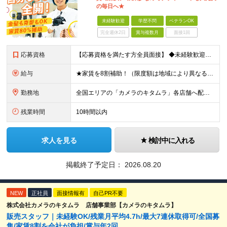
の毎日へ★
未経験歓迎
学歴不問
ベテランOK
完全週休2日
賞与複数月
面接1回
応募資格
【応募資格を満たす方全員面接】 ◆未経験歓迎！活躍のフィールドは全国！ ◆学歴不問 ◆第二新卒も活躍中 ◆35歳以下の方（若年層の長期キャリア形成を図るため）
給与
★家賃を8割補助！（限度額は地域により異なる） ※転勤による引っ越しが発生する場合 ＝＝＝＝＝＝＝＝＝＝＝＝＝＝＝＝＝＝＝＝＝＝＝ 例えば、家賃7.5万円なら6万円は会社で負担。 あなたが支払うのは、
勤務地
全国エリアの「カメラのキタムラ」各店舗へ配属となります ※最初の配属先は希望を最大限考慮した上で決定します ▼詳しい勤務地住所は下記URLをご確認ください。 https://sss.kitamur
残業時間
10時間以内
求人を見る
検討中に入れる
掲載終了予定日：
2026.08.20
NEW
正社員
面接情報有
自己PR不要
株式会社カメラのキタムラ 店舗事業部【カメラのキタムラ】
販売スタッフ｜未経験OK/残業月平均4.7h/最大7連休取得可/全国募
集/家賃8割を会社が負担/賞与年2回