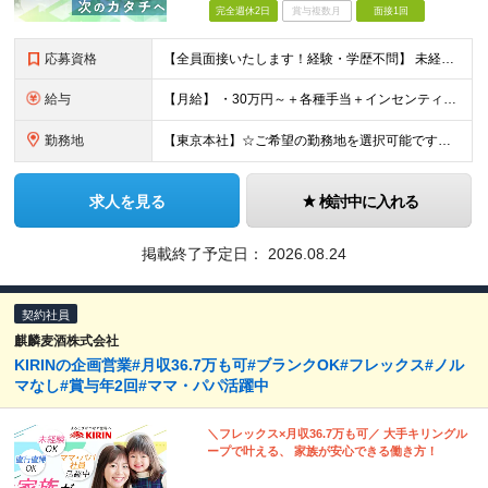
完全週休2日
賞与複数月
面接1回
応募資格
【全員面接いたします！経験・学歴不問】 未経験から稼ぎたい人＜第二新卒・社会人デビュー歓迎＞ ☆職種・業種未経験歓迎！未経験から稼げる環境です。 ◇人柄・意欲重視の選考！◇ 面接はお互いのことを知
給与
【月給】 ・30万円～＋各種手当＋インセンティブ ・試用期間(6ヶ月) ※固定残業代は、時間外労働の有無に関わらず月34時間分を月5.6万円支給 ※上記を超える時間外労働分は追加で支給 ※試用期間中の
勤務地
【東京本社】☆ご希望の勤務地を選択可能です！U・Iターン歓迎 〒171-0021 東京都豊島区西池袋２丁目３９－８ ■新宿営業所 「新宿御苑前駅」より徒歩5分、「新宿三丁目駅」より徒歩8分 東京都新
求人を見る
検討中に入れる
掲載終了予定日：
2026.08.24
契約社員
麒麟麦酒株式会社
KIRINの企画営業#月収36.7万も可#ブランクOK#フレックス#ノル
マなし#賞与年2回#ママ・パパ活躍中
＼フレックス×月収36.7万も可／ 大手キリングル
ープで叶える、 家族が安心できる働き方！