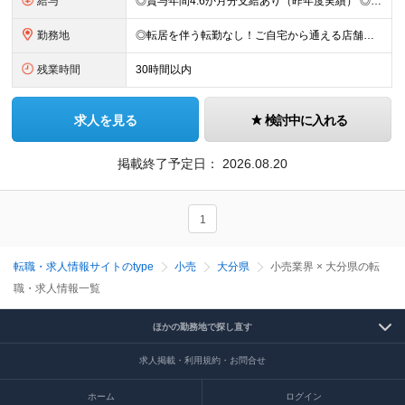
給与
◎賞与年間4.6か月分支給あり（昨年度実績） ◎モデル賞与例：979,800円 ※昨年実績 ◎借り上げ社宅制度や従業員購買制度など生活にうれしい制度完備 月給17万3200円～33万6500円＋各種
勤務地
◎転居を伴う転勤なし！ご自宅から通える店舗への配属です。 ◎車・バイク・自転車通勤OK！（ガソリン代支給(規定あり)／駐車場完備） 【全国各地の『ダイレックス』各店舗】 ※関東エリア、九州エリア、中
残業時間
30時間以内
求人を見る
検討中に入れる
掲載終了予定日：
2026.08.20
1
転職・求人情報サイトのtype
小売
大分県
小売業界 × 大分県の転
職・求人情報一覧
ほかの勤務地で探し直す
求人掲載・利用規約・お問合せ
ホーム
ログイン