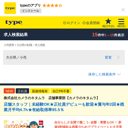
typeのアプリ
インストール
ログイン
会員登録
検討中(
0
)
MENU
15
求人検索結果
件中
1～15
件表示
小売業界 × 大分県の転職・求人情報
大分県／小売
変更
保存した検索条件
NEW
正社員
面接情報有
自己PR不要
株式会社カメラのキタムラ 店舗事業部【カメラのキタムラ】
店舗スタッフ｜未経験OK★正社員デビューも歓迎★賞与年2回★残
業月平均4.7h★有給取得率95.5％
自分らしさ全開で働こう♪金髪・青髪もOK！ 家
賃8割補助＆残業少なめでプライベートも大充実