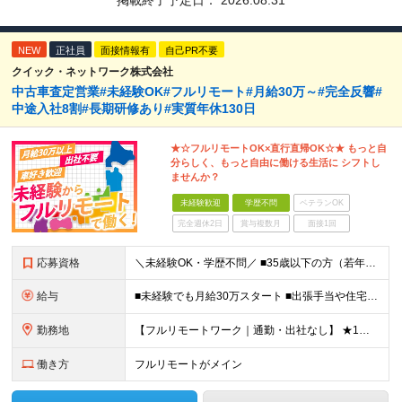
掲載終了予定日：
2026.08.31
NEW
正社員
面接情報有
自己PR不要
クイック・ネットワーク株式会社
中古車査定営業#未経験OK#フルリモート#月給30万～#完全反響#
中途入社8割#長期研修あり#実質年休130日
★☆フルリモートOK×直行直帰OK☆★ もっと自
分らしく、もっと自由に働ける生活に シフトし
ませんか？
未経験歓迎
学歴不問
ベテランOK
完全週休2日
賞与複数月
面接1回
応募資格
＼未経験OK・学歴不問／ ■35歳以下の方（若年層の長期キャリア形成のため） ■第二新卒OK ■普通自動車免許（AT）をお持ちの方 ▼▽こんな方はぜひご応募ください！▽▼ 「車の運転が好き！」 「地
給与
■未経験でも月給30万スタート ■出張手当や住宅手当あり 【東京都・神奈川県】 月給35万円～60万円＋インセンティブ＋賞与＋諸手当 上記月給は、月42時間分の固定残業代（月8万3900円以上）を含
勤務地
【フルリモートワーク｜通勤・出社なし】 ★1人1台社用車貸与 ★転勤なし ★直帰直行OK 【本社】 兵庫県神戸市中央区明石町44 神戸御幸ビル4F ★☆積極採用中☆★ ◆北海道・東北：札幌／福島／
働き方
フルリモートがメイン