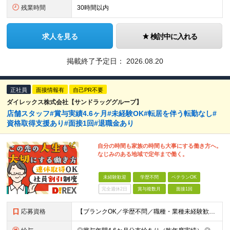
残業時間
30時間以内
求人を見る
検討中に入れる
掲載終了予定日：
2026.08.20
正社員
面接情報有
自己PR不要
ダイレックス株式会社【サンドラッググループ】
店舗スタッフ#賞与実績4.6ヶ月#未経験OK#転居を伴う転勤なし#
資格取得支援あり#面接1回#退職金あり
自分の時間も家族の時間も大事にする働き方へ。
なじみのある地域で定年まで働く。
未経験歓迎
学歴不問
ベテランOK
完全週休2日
賞与複数月
面接1回
応募資格
【ブランクOK／学歴不問／職種・業種未経験歓迎】 ≪こんな方にピッタリ≫ □ 転勤のない会社で、家族との生活基盤を安定させたい □ 満員電車の通勤から卒業したい □ コミュニケーションを大切にしなが