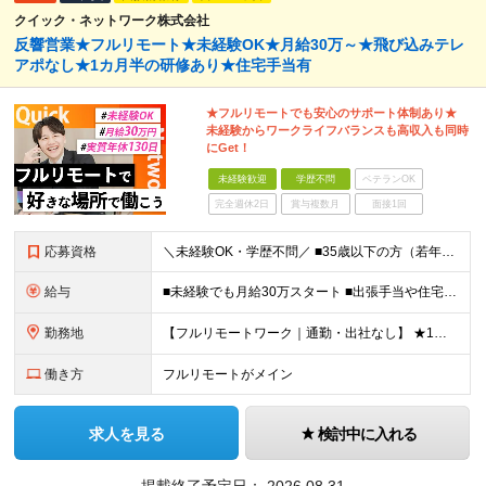
クイック・ネットワーク株式会社
反響営業★フルリモート★未経験OK★月給30万～★飛び込みテレ
アポなし★1カ月半の研修あり★住宅手当有
★フルリモートでも安心のサポート体制あり★
未経験からワークライフバランスも高収入も同時
にGet！
未経験歓迎
学歴不問
ベテランOK
完全週休2日
賞与複数月
面接1回
応募資格
＼未経験OK・学歴不問／ ■35歳以下の方（若年層の長期キャリア形成のため） ■第二新卒OK ■普通自動車免許（AT）をお持ちの方 ▼▽こんな方はぜひご応募ください！▽▼ 「車の運転が好き！」 「地
給与
■未経験でも月給30万スタート ■出張手当や住宅手当あり 【東京都・神奈川県】 月給35万円～60万円＋インセンティブ＋賞与＋諸手当 上記月給は、月42時間分の固定残業代（月8万3900円以上）を含
勤務地
【フルリモートワーク｜通勤・出社なし】 ★1人1台社用車貸与 ★転勤なし ★直帰直行OK 【本社】 兵庫県神戸市中央区明石町44 神戸御幸ビル4F ★☆積極採用中☆★ ◆北海道・東北：札幌／福島／
働き方
フルリモートがメイン
求人を見る
検討中に入れる