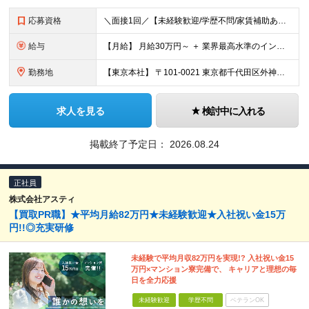
応募資格
＼面接1回／【未経験歓迎/学歴不問/家賃補助あり】 社会人デビューや、ここからのキャリアアップを実現したい方 人柄を重視した採用を行っています。 書類選考は厳格ではなく、面接は基本1回！ スピーディ
給与
【月給】 月給30万円～ ＋ 業界最高水準のインセンティブ ＋ 各種手当 「稼がせたい」という会社の想いから、還元率は粗利の10～28％に設定。 頑張りがそのまま月収に直結する、嘘のない給与体系です
勤務地
【東京本社】 〒101-0021 東京都千代田区外神田5-2-3 ┗最寄駅：御徒町駅／秋葉原駅 ┗受動喫煙対策：屋内禁煙 ■その他：神奈川県、埼玉県、千葉県や全国への出張もあり ※転居を伴う転勤は
求人を見る
検討中に入れる
掲載終了予定日：
2026.08.24
正社員
株式会社アスティ
【買取PR職】★平均月給82万円★未経験歓迎★入社祝い金15万
円!!◎充実研修
未経験で平均月収82万円を実現!? 入社祝い金15
万円×マンション寮完備で、 キャリアと理想の毎
日を全力応援
未経験歓迎
学歴不問
ベテランOK