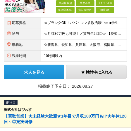
未経験歓迎
学歴不問
ベテランOK
完全週休2日
賞与複数月
面接1回
応募資格
≪ブランクOK！パパ・ママ多数活躍中≫ ■学生時代を含め、アルバイトや社員として顧客折衝のご経験がある方 ■学歴不問 ～こんな方を歓迎します～ □安定した職場で長く働きたい方 □しっかり稼いで自分の
給与
≪月収36万円も可能！／賞与年2回◎≫ 【愛知】★月収36.7万円も可能 月給32万7000円～＋賞与年2回＋各種手当 【大阪・兵庫・新潟】★月収34.7万円も可能 月給30万7000円～＋賞与年
勤務地
☆新潟県、愛知県、兵庫県、大阪府、福岡県、大分県 ☆出社は月1回～週1回程度◎直行直帰OK！ ☆マイカー使用または社用車貸与あり アクセスのしやすさやあなたの希望を考慮し、配属先や担当店舗を決定しま
残業時間
10時間以内
求人を見る
検討中に入れる
掲載終了予定日：
2026.08.27
正社員
株式会社はぴねす
【買取営業】★未経験大歓迎★1年目で月収100万円も!?★年休120
日～◎充実研修