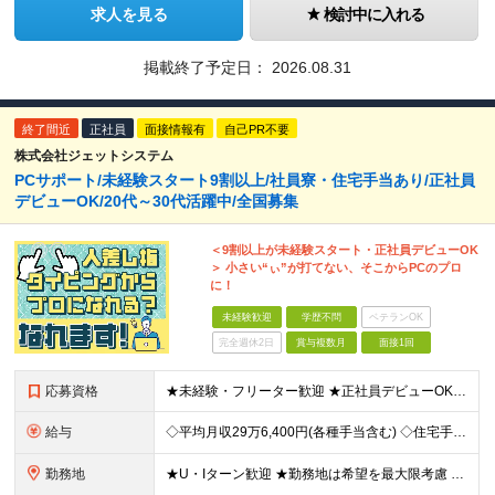
求人を見る
検討中に入れる
掲載終了予定日：
2026.08.31
終了間近
正社員
面接情報有
自己PR不要
株式会社ジェットシステム
PCサポート/未経験スタート9割以上/社員寮・住宅手当あり/正社員
デビューOK/20代～30代活躍中/全国募集
＜9割以上が未経験スタート・正社員デビューOK
＞ 小さい“ぃ”が打てない、そこからPCのプロ
に！
未経験歓迎
学歴不問
ベテランOK
完全週休2日
賞与複数月
面接1回
応募資格
★未経験・フリーター歓迎 ★正社員デビューOK ★学歴不問 ＼人柄採用を実施中です！／ しっかりと研修できる体制が整っているので、 スキルや経歴は重視していません。 あなたのお人柄や熱意で、選考を行
給与
◇平均月収29万6,400円(各種手当含む) ◇住宅手当⇒最大家賃の半額支給 ◇賞与年2回支給 ■月給22万5,000円以上＋地域手当＋時間外手当＋住宅手当＋家族手当 ※経験やスキルに応じて給与を
勤務地
★U・Iターン歓迎 ★勤務地は希望を最大限考慮 ★自宅の近くで働きたい方にもピッタリ！ 全国44都道府県（栃木県・福井県・鹿児島県を除く）の家電量販店内の「PCコーナー」にて勤務いただきます。 ※