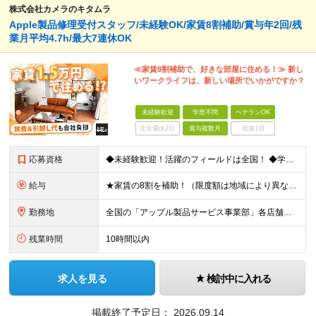
株式会社カメラのキタムラ
Apple製品修理受付スタッフ/未経験OK/家賃8割補助/賞与年2回/残
業月平均4.7h/最大7連休OK
≪家賃8割補助で、好きな部屋に住める！≫ 新し
いワークライフは、新しい場所でいかがですか？
未経験歓迎
学歴不問
ベテランOK
完全週休2日
賞与複数月
面接1回
応募資格
◆未経験歓迎！活躍のフィールドは全国！ ◆学歴不問 ◆第二新卒も活躍中 ◆40歳以下の方（若年層の長期キャリア形成を図るため） ★店長候補としての採用ですので、入社3年後には店長になるイメージです！
給与
★家賃の8割を補助！（限度額は地域により異なる） ※転勤による引っ越しが発生する場合 ＝＝＝＝＝＝＝＝＝＝＝＝＝＝＝＝＝＝＝＝＝＝＝ 例えば、家賃7.5万円なら6万円は会社で負担。 あなたが支払うのは
勤務地
全国の「アップル製品サービス事業部」各店舗となります ※アップル製品サービス単独店に配属の可能性もあります ※最初の配属先は希望を最大限考慮した上で決定します ▼詳しい勤務地住所は下記URLをご確認
残業時間
10時間以内
求人を見る
検討中に入れる
掲載終了予定日：
2026.09.14