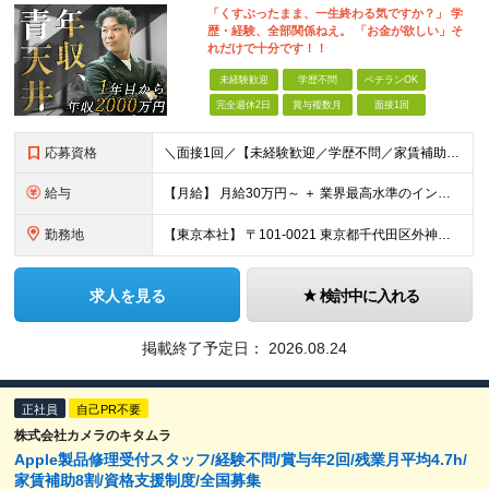
「くすぶったまま、一生終わる気ですか？」 学
歴・経験、全部関係ねえ。 「お金が欲しい」そ
れだけで十分です！！
未経験歓迎
学歴不問
ベテランOK
完全週休2日
賞与複数月
面接1回
応募資格
＼面接1回／【未経験歓迎／学歴不問／家賃補助あり】 社会人デビューや＆収入アップを実現したい方 人柄を重視した採用を行っています。 書類選考は厳格ではなく、面接は基本1回！スピーディに選考を進めてい
給与
【月給】 月給30万円～ ＋ 業界最高水準のインセンティブ ＋ 各種手当 「稼がせたい」という会社の想いから、還元率は粗利の10～28％に設定。 頑張りがそのまま月収に直結する、嘘のない給与体系です
勤務地
【東京本社】 〒101-0021 東京都千代田区外神田5-2-3 ┗最寄駅：御徒町駅／秋葉原駅 ┗受動喫煙対策：屋内禁煙 ■その他：神奈川県、埼玉県、千葉県や全国への出張もあり ※転居を伴う転勤は
求人を見る
検討中に入れる
掲載終了予定日：
2026.08.24
正社員
自己PR不要
株式会社カメラのキタムラ
Apple製品修理受付スタッフ/経験不問/賞与年2回/残業月平均4.7h/
家賃補助8割/資格支援制度/全国募集