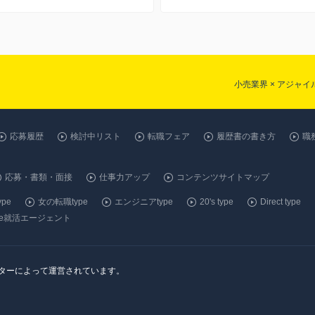
小売業界 × アジャ
応募履歴
検討中リスト
転職フェア
履歴書の書き方
職
応募・書類・面接
仕事力アップ
コンテンツサイトマップ
pe
女の転職type
エンジニアtype
20's type
Direct type
ype就活エージェント
ンターによって運営されています。