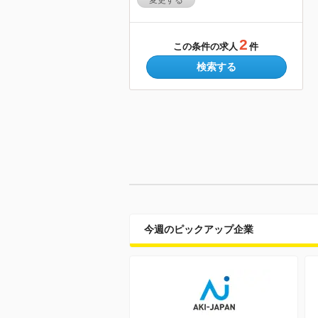
変更する
2
この条件の求人
件
検索する
今週のピックアップ企業