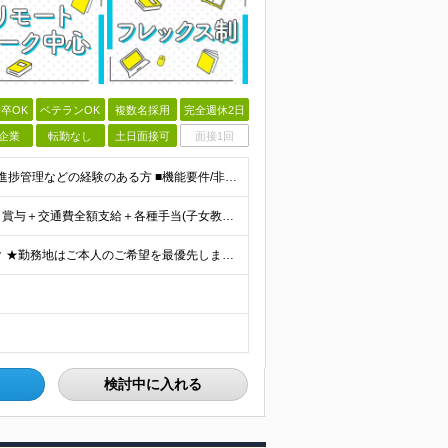
卒OK
ベテランOK
複数名採用
完全週休2日
企業
転勤なし
土日面接可
面接1回
■システム開発におけるリーダー、または後輩の指導や進捗管理などの経験のある方 ■機能要件/非機能要件の知識（経験は問いません） ＼「マネジメント未経験だけど今後チャレンジしたい」という方もぜひご応募く
＜想定年収＞550万円～800万円 月給40万円～55万円＋賞与＋交通費全額支給＋各種手当(子女教育手当等) ※経験・能力などを考慮し相談の上、当社規定により決定します。 ※上記金額には16～21時
★IT部門は週1～2日は出社、週3～4日はリモートワーク ★勤務地はご本人のご希望を最優先します ■飯田橋オフィス／東京都新宿区揚場町2-26 SKビル ■本社／神奈川県相模原市南区古淵2-14-
検討中に入れる