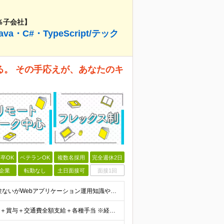
％子会社】
C#・TypeScript/テック
る。 その手応えが、あなたのキ
卒OK
ベテランOK
複数名採用
完全週休2日
企業
転勤なし
土日面接可
面接1回
■何らかの開発経験をお持ちの方 ※学歴不問 Javaは経験ないがWebアプリケーション運用知識やDB知識が豊富など 何か一つでも強みがあれば活躍できる可能性があります！ 興味をお持ちいただけましたら
＜想定年収＞400万円～800万円 月給31.5万円～55万円＋賞与＋交通費全額支給＋各種手当 ※経験・能力などを考慮し相談の上、当社規定により決定します。 ※上記金額には16～21時間分のみなし残