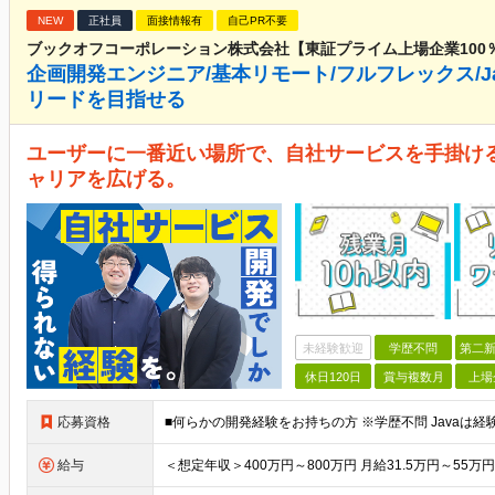
NEW
正社員
面接情報有
自己PR不要
ブックオフコーポレーション株式会社【東証プライム上場企業100
企画開発エンジニア/基本リモート/フルフレックス/Java・
リードを目指せる
ユーザーに一番近い場所で、自社サービスを手掛け
ャリアを広げる。
未経験歓迎
学歴不問
第二新
休日120日
賞与複数月
上場
応募資格
給与