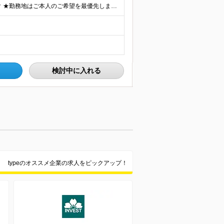
★IT部門は週1～2日は出社、週3～4日はリモートワーク ★勤務地はご本人のご希望を最優先します ■飯田橋オフィス／東京都新宿区揚場町2-26 SKビル ■本社／神奈川県相模原市南区古淵2-14-
検討中に入れる
typeのオススメ企業の求人をピックアップ！