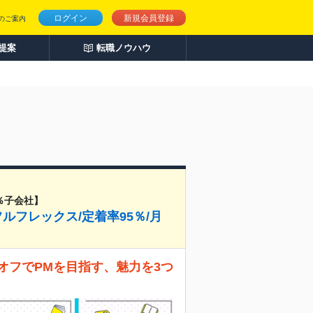
ログイン
新規会員登録
のご案内
人提案
転職ノウハウ
％子会社】
ルフレックス/定着率95％/月
オフでPMを目指す、魅力を3つ