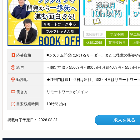
未経験歓迎
学歴不問
第二新
休日120日
賞与複数月
上場
応募資格
給与
勤務地
働き方
リモートワークがメイン
目安残業時間
10時間以内
求人を見る
掲載終了予定日：
2026.08.31