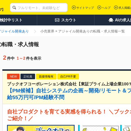
サイトマップ
ヘルプ
求人掲載
検討中リスト
スカウト
AIの求
アジャイル開発あり
小売業界 × アジャイル開発ありの転職・求人情報一覧
の転職・求人情報
2
1～2
件中
件を表示
NEW
正社員
面接情報有
自己PR不要
ブックオフコーポレーション株式会社【東証プライム上場企業100
【PM候補】自社システムの企画～開発/リモート＆フ
給55万円可/PM経験不問
自社プロダクトを育てる実感を得られる！ ＼ブック
ご紹介！／