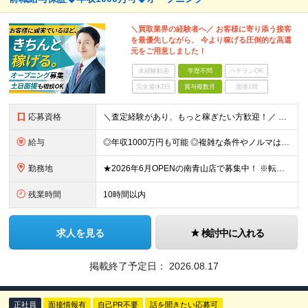
＼買取業界の経験者へ／ お客様に寄り添う接客
を最優先しながら、 今より稼げる圧倒的な高還
元をご用意しました！
未経験歓迎
学歴不問
ベテランOK
完全週休2日
賞与複数月
面接1回
応募資格
＼査定経験があり、もっと稼ぎたい方歓迎！／ ■買取業界でのバイヤー経験（年数不問） ※学歴不問 【こんな方にオススメ】 ◎ガツガツした営業よりも、お客様に寄り添う接客を大切にしたい方 ◎オープニング
給与
◎年収1000万円も可能 ◎複雑な条件やノルマは一切なし！ 頑張った分だけシンプルに還元される給与体系です。 経験者の方には「前職給与保証」をお約束します！ ■月給50万円～80万円（役職手当を含む
勤務地
★2026年6月OPENの南青山店で募集中！ ※転居を伴う転勤なし 【ブランドマルシャン 南青山店】 東京都港区南青山5丁目14-4 1階 ※(変更の範囲)上記を除く当社関連勤務地
残業時間
10時間以内
求人を見る
検討中に入れる
掲載終了予定日：
2026.08.17
正社員
面接情報有
自己PR不要
話を聞きたい応募可