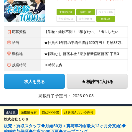
未経験歓迎
学歴不問
ベテランOK
完全週休2日
賞与複数月
面接1回
応募資格
【学歴・経験不問！「稼ぎたい」「出世したい」方歓迎】 ●普通自動車運転免許（AT限定可）をお持ちの方 ☆こんな方はおすすめ！☆ ◎成長市場へ挑戦したい方 ◎年功序列ではなく正当な評価と報酬を得たい方
給与
★社員の1年目の平均年収は620万円！ 月給33万円～120万円＋インセンティブ＋賞与年1回 ※経験・能力を考慮の上、決定します。 ※固定残業代（月69.5時間分・9万7,000円～）含む。超過分別
勤務地
★転勤なし 新宿本社 / 東京都新宿区新宿1丁目3番12号 配属エリア 新宿本社、千葉支店、池袋支店、立川支店、大宮支店、品川支店、新横浜支店、横浜支店、竹ノ塚支店、水戸支店、高崎支店、宇都宮支店
残業時間
10時間以内
求人を見る
検討中に入れる
掲載終了予定日：
2026.09.03
正社員
面接情報有
自己PR不要
話を聞きたい応募可
株式会社１６６
販売・買取スタッフ◆月給50万＋賞与年2回(最大12ヶ月分支給)◆
前職給与保証◆年収1000万可◆オープニング