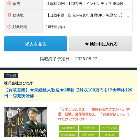
給与
月給35万円～120万円＋インセンティブ ※経験やスキルを考慮し優遇します ※1カ月に1回のFB面談をもとに、給与の査定を行います 「売る」のではなく「買い取る」営業なので、未経験スタートでも成果が
勤務地
【出勤不要！自宅から直行直帰OK／転勤なし】 ★業績拡大につき、大阪市に新拠点オープン♪ 大阪府大阪市中央区農人橋3丁目2-7 堺筋本町千寿ビル6F ＜アクセス＞ Osaka Metro中央線・堺
残業時間
10時間以内
求人を見る
検討中に入れる
掲載終了予定日：
2026.08.27
正社員
株式会社はぴねす
【買取営業】★未経験大歓迎★1年目で月収100万円も!?★年休120
日～◎充実研修
「くすぶったまま、一生終わる気ですか？」 学
歴・経験、全部関係ねえ。 「お金が欲しい」そ
れだけで十分です！！
未経験歓迎
学歴不問
ベテランOK
完全週休2日
賞与複数月
面接1回