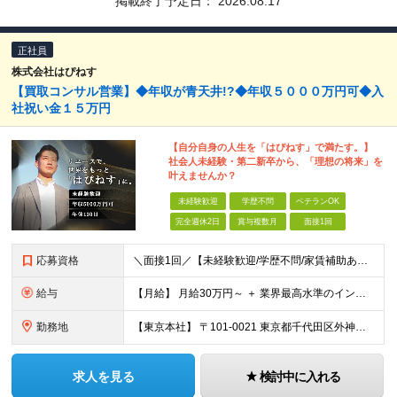
掲載終了予定日：
2026.08.17
正社員
株式会社はぴねす
【買取コンサル営業】◆年収が青天井!?◆年収５０００万円可◆入
社祝い金１５万円
【自分自身の人生を「はぴねす」で満たす。】
社会人未経験・第二新卒から、「理想の将来」を
叶えませんか？
未経験歓迎
学歴不問
ベテランOK
完全週休2日
賞与複数月
面接1回
応募資格
＼面接1回／【未経験歓迎/学歴不問/家賃補助あり】 社会人デビューや、ここからのキャリアアップを実現したい方 人柄を重視した採用を行っています。 書類選考は厳格ではなく、面接は基本1回！ スピーディ
給与
【月給】 月給30万円～ ＋ 業界最高水準のインセンティブ ＋ 各種手当 「稼がせたい」という会社の想いから、還元率は粗利の10～28％に設定。 頑張りがそのまま月収に直結する、嘘のない給与体系です
勤務地
【東京本社】 〒101-0021 東京都千代田区外神田5-2-3 ┗最寄駅：御徒町駅／秋葉原駅 ┗受動喫煙対策：屋内禁煙 ■その他：神奈川県、埼玉県、千葉県や全国への出張もあり ※転居を伴う転勤は
求人を見る
検討中に入れる