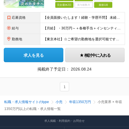
完全週休2日
賞与複数月
面接1回
応募資格
【全員面接いたします！経験・学歴不問】 未経験から稼ぎたい人＜第二新卒・社会人デビュー歓迎＞ ☆職種・業種未経験歓迎！未経験から稼げる環境です。 ◇人柄・意欲重視の選考！◇ 面接はお互いのことを知
給与
【月給】 ・30万円～＋各種手当＋インセンティブ ・試用期間(6ヶ月) ※固定残業代は、時間外労働の有無に関わらず月34時間分を月5.6万円支給 ※上記を超える時間外労働分は追加で支給 ※試用期間中の
勤務地
【東京本社】☆ご希望の勤務地を選択可能です！U・Iターン歓迎 〒171-0021 東京都豊島区西池袋２丁目３９－８ ■新宿営業所 「新宿御苑前駅」より徒歩5分、「新宿三丁目駅」より徒歩8分 東京都新
求人を見る
検討中に入れる
掲載終了予定日：
2026.08.24
1
転職・求人情報サイトのtype
小売
年収1350万円
小売業界 × 年収
1350万円以上の転職・求人情報一覧
求人掲載・利用規約・お問合せ