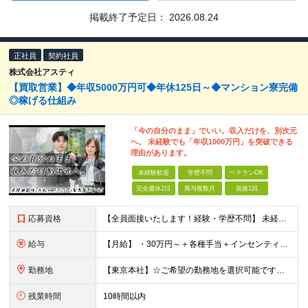
掲載終了予定日：
2026.08.24
正社員
契約社員
株式会社アスティ
【買取営業】◆年収5000万円可◆年休125日～◆マンション寮完備
◎稼げる仕組み
「今の自分のまま」でいい。収入だけを、別次元
へ。 未経験でも「年収1000万円」を突破できる
理由があります。
未経験歓迎
学歴不問
ベテランOK
完全週休2日
賞与複数月
面接1回
応募資格
【全員面接いたします！経験・学歴不問】 未経験から稼ぎたい人＜第二新卒・社会人デビュー歓迎＞ ☆職種・業種未経験歓迎！未経験から稼げる環境です。 ◇人柄・意欲重視の選考！◇ 面接はお互いのことを知
給与
【月給】 ・30万円～＋各種手当＋インセンティブ ・試用期間(6ヶ月) ※固定残業代は、時間外労働の有無に関わらず月34時間分を月5.6万円支給 ※上記を超える時間外労働分は追加で支給 ※試用期間中の
勤務地
【東京本社】☆ご希望の勤務地を選択可能です！U・Iターン歓迎 〒171-0021 東京都豊島区西池袋２丁目３９－８ ■新宿営業所 「新宿御苑前駅」より徒歩5分、「新宿三丁目駅」より徒歩8分 東京都新
残業時間
10時間以内