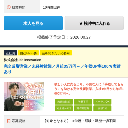
残業時間
10時間以内
求人を見る
検討中に入れる
掲載終了予定日：
2026.08.27
正社員
自己PR不要
話を聞きたい応募可
株式会社Life Innovation
完全反響営業／未経験歓迎／月給35万円～／年収UP率100％実績
あり
欲しい人に売るより、不要な人に「手放してもら
う」を助ける完全反響営業。入社1年目から年収1
000万円へ。
未経験歓迎
学歴不問
ベテランOK
完全週休2日
賞与複数月
面接1回
応募資格
【対象となる方】 ＜学歴・経験・職歴一切不問！未経験・第二新卒歓迎＞ ★正社員・社会人デビューを目指す方も大歓迎！ これまでの転職回数やブランクは一切問いません。意欲と人柄重視の採用です！ 【必須条