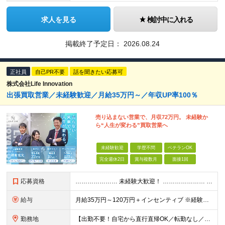
求人を見る
検討中に入れる
掲載終了予定日：
2026.08.24
正社員
自己PR不要
話を聞きたい応募可
株式会社Life Innovation
出張買取営業／未経験歓迎／月給35万円～／年収UP率100％
売り込まない営業で、月収72万円。 未経験か
ら“人生が変わる”買取営業へ
未経験歓迎
学歴不問
ベテランOK
完全週休2日
賞与複数月
面接1回
応募資格
………………… 未経験大歓迎！ ………………… 必要なのは、普通自動車免許のみ。 学歴・経験は一切不問です！ ★先輩たちの前職★ 事務職、飲食スタッフ、不動産・保険の営業など さまざまなバックグラウ
給与
月給35万円～120万円＋インセンティブ ※経験やスキルを考慮し優遇します ※1カ月に1回のFB面談をもとに、給与の査定を行います 「売る」のではなく「買い取る」営業なので、未経験スタートでも成果が
勤務地
【出勤不要！自宅から直行直帰OK／転勤なし／業績拡大につき大阪市に新拠点オープン♪】 大阪府大阪市中央区農人橋3丁目2-7 堺筋本町千寿ビル6F