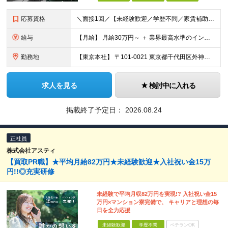
応募資格
＼面接1回／【未経験歓迎／学歴不問／家賃補助あり】 社会人デビューや＆収入アップを実現したい方 人柄を重視した採用を行っています。 書類選考は厳格ではなく、面接は基本1回！スピーディに選考を進めてい
給与
【月給】 月給30万円～ ＋ 業界最高水準のインセンティブ ＋ 各種手当 「稼がせたい」という会社の想いから、還元率は粗利の10～28％に設定。 頑張りがそのまま月収に直結する、嘘のない給与体系です
勤務地
【東京本社】 〒101-0021 東京都千代田区外神田5-2-3 ┗最寄駅：御徒町駅／秋葉原駅 ┗受動喫煙対策：屋内禁煙 ■その他：神奈川県、埼玉県、千葉県や全国への出張もあり ※転居を伴う転勤は
求人を見る
検討中に入れる
掲載終了予定日：
2026.08.24
正社員
株式会社アスティ
【買取PR職】★平均月給82万円★未経験歓迎★入社祝い金15万
円!!◎充実研修
未経験で平均月収82万円を実現!? 入社祝い金15
万円×マンション寮完備で、 キャリアと理想の毎
日を全力応援
未経験歓迎
学歴不問
ベテランOK