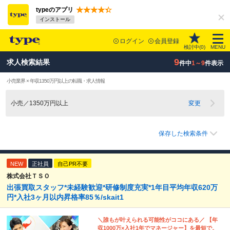
typeのアプリ
インストール
ログイン
会員登録
検討中(
0
)
MENU
9
求人検索結果
件中
1～9
件表示
小売業界 × 年収1350万円以上の転職・求人情報
小売／1350万円以上
変更
保存した検索条件
NEW
正社員
自己PR不要
株式会社ＴＳＯ
出張買取スタッフ*未経験歓迎*研修制度充実*1年目平均年収620万
円*入社3ヶ月以内昇格率85％/skait1
＼誰もが叶えられる可能性がココにある／ 【年
収1000万×入社1年でマネージャー】を最短で。