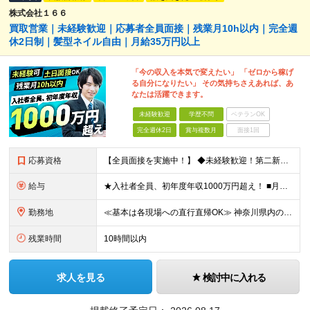
株式会社１６６
買取営業｜未経験歓迎｜応募者全員面接｜残業月10h以内｜完全週
休2日制｜髪型ネイル自由｜月給35万円以上
「今の収入を本気で変えたい」 「ゼロから稼げ
る自分になりたい」 その気持ちさえあれば、あ
なたは活躍できます。
未経験歓迎
学歴不問
ベテランOK
完全週休2日
賞与複数月
面接1回
応募資格
【全員面接を実施中！】 ◆未経験歓迎！第二新卒もOK！ ◆学歴不問 ★今回は【全員面接】を実施します！書類だけで判断することはありません。 「今まで社会人経験がない」「アルバイトしかしたことがない」
給与
★入社者全員、初年度年収1000万円超え！ ■月給35万円以上＋賞与年2回(6月・12月) ※年間賞与105万円以上を保証！ 「〇件以上で支給」といった複雑な条件やノルマの縛りは一切ありません。
勤務地
≪基本は各現場への直行直帰OK≫ 神奈川県内の各催事会場、または各店舗 ※基本的には、ご自宅から各催事会場への「直行直帰」となります。 ※転居を伴う転勤はありませんので、腰を据えて長く働きたい方も安
残業時間
10時間以内
求人を見る
検討中に入れる