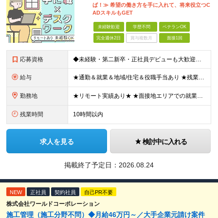
ば！≫ 希望の働き方を手に入れて、将来役立つC
ADスキルもGET
未経験歓迎
学歴不問
ベテランOK
完全週休2日
賞与複数月
面接1回
応募資格
◆未経験・第二新卒・正社員デビューも大歓迎／経験・知識ゼロでOK！ ◆学歴不問 ★人物重視 ★入社前の経験・スキルはゼロでOK CADの基本的な知識・操作経験がある方は歓迎します。 地方在住の方も
給与
★通勤＆就業＆地域/住宅＆役職手当あり ★残業代は全額支給 ★選べる給与制度あり！ ■東京・神奈川・千葉・埼玉勤務の場合 月給24.5万円～55万円＋諸手当 （残業代は全額支給） (20,000円の
勤務地
★リモート実績あり★ ★面接地エリアでの就業率92％以上！ 『地元で働きたい』という希望に、業界トップクラス約7,000件の取引事業所数、90,000件以上のプロジェクトから検討をいたします。 全
残業時間
10時間以内
求人を見る
検討中に入れる
掲載終了予定日：
2026.08.24
NEW
正社員
契約社員
自己PR不要
株式会社ワールドコーポレーション
施工管理（施工分野不問）◆月給46万円～／大手企業元請け案件