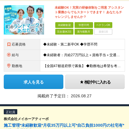
未経験OK！充実の研修体制をご用意 アシスタン
ト業務からでもスタートできます！ あなたもチ
ャレンジしませんか？
未経験歓迎
学歴不問
ベテランOK
完全週休2日
賞与複数月
面接1回
応募資格
◆未経験・第二新卒OK ◆学歴不問
給与
◆未経験者：月給27万円以上＋資格手当＋交通費全額支給＋時間外手当＋休日出勤手当 等 ◆経験者：月給32万円以上＋資格手当＋交通費全額支給＋時間外手当＋休日出勤手当 等 ◎あなたの給与は、これま
勤務地
【全国47都道府県で募集】 ◆勤務地は希望を考慮 ◆転勤なし ◆U・I・Jターン歓迎！ ◆基本直行直帰 ＼積極採用中／ 東北：宮城県、福島県 関東：東京都、神奈川県、埼玉県、千葉県 東海：愛知県、三
求人を見る
検討中に入れる
掲載終了予定日：
2026.08.27
正社員
株式会社メイホーアティーボ
施工管理*未経験歓迎*月収35万円以上可*自己負担1000円の社宅有*