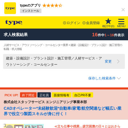
typeのアプリ
インストール
ログイン
会員登録
検討中(
0
)
MENU
16
求人検索結果
件中
1～16
件表示
人材サービス・アウトソーシング・コールセンター業界 × 建築・設備設計・プラント設計・施工管理の
転職・求人情報
建築・設備設計・プラント設計・施工管理／人材サービス・ア
変更
ウトソーシング・コールセンター
保存した検索条件
PICK UP!
終了間近
正社員
面接情報有
自己PR不要
株式会社スタッフサービス エンジニアリング事業本部
CADオペレーター*未経験歓迎*自動車/家電/航空関連など幅広い業
界で役立つ製図スキルが身に付く！
≪立ち仕事や残業…疲労困憊の日々とはおさら