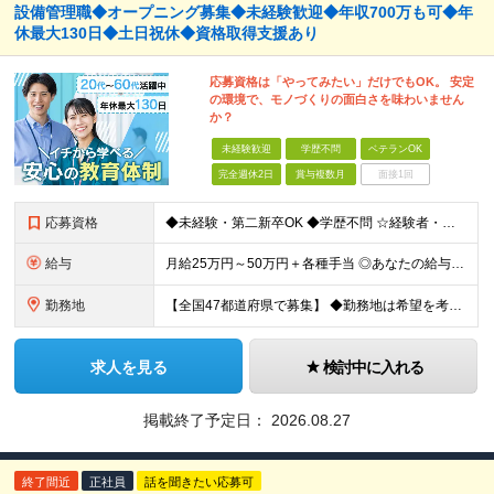
設備管理職◆オープニング募集◆未経験歓迎◆年収700万も可◆年
休最大130日◆土日祝休◆資格取得支援あり
応募資格は「やってみたい」だけでもOK。 安定
の環境で、モノづくりの面白さを味わいません
か？
未経験歓迎
学歴不問
ベテランOK
完全週休2日
賞与複数月
面接1回
応募資格
◆未経験・第二新卒OK ◆学歴不問 ☆経験者・下記、資格保有者歓迎します。
給与
月給25万円～50万円＋各種手当 ◎あなたの給与は、これまでの経験や能力を考慮の上、決定します！ ◎待遇条件の詳細は面接でご相談ください。 ◎残業代は全額別途支給します ★前職給与を考慮します！
勤務地
【全国47都道府県で募集】 ◆勤務地は希望を考慮 ◆転勤なし ◆U・I・Jターン歓迎！ ◆基本直行直帰 ＼積極採用中／ 関東：東京都、神奈川県、埼玉県、千葉県 北陸：富山県、石川県、福井県 東海：愛
求人を見る
検討中に入れる
掲載終了予定日：
2026.08.27
終了間近
正社員
話を聞きたい応募可