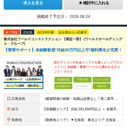
求人を見る
検討中に入れる
掲載終了予定日：
2026.08.24
終了間近
正社員
自己PR不要
話を聞きたい応募可
株式会社ワールドコンストラクション 【東証一部】 (ワールドホールディング
ス・グループ)
【管理サポート】未経験歓迎*月給30万円以上可*福利厚生が充実！
街のアイコンや社会インフラを築くビッグプロジ
ェクトに 未経験・事務ワークから携われるチャ
ンス！☆☆☆
未経験歓迎
学歴不問
ベテランOK
完全週休2日
賞与複数月
面接1回
応募資格
《建築関連の経験・知識は必要なし！第二新卒歓迎》 ◎学歴・経歴・性別不問 ★20～30代メンバーが活躍中 ★U・Iターン歓迎 《応募条件》 ◆35歳までの方（若年層の長期キャリア形成を図るため） ※
給与
【首都圏エリア】 月給 291,800円以上 ＋ 各種手当 【北関東エリア】 月給 264,260円以上 ＋ 各種手当 【関西・四国エリア】 月給 278,040円以上 ＋ 各種手当 【中部エリ
勤務地
《勤務地エリア》 ▼北海道・東北エリア 北海道、青森県、秋田県、宮城県、岩手県、山形県、福島県 ▼関東エリア 東京都、神奈川県、埼玉県、茨城県、千葉県、群馬県、栃木県 ▼東海・北陸エリア 新潟県、