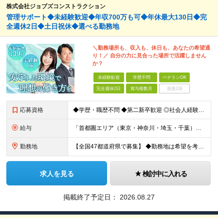
株式会社ジョブズコンストラクション
管理サポート◆未経験歓迎◆年収700万も可◆年休最大130日◆完
全週休2日◆土日祝休◆選べる勤務地
＼勤務場所も、収入も、休日も、あなたの希望通
り！／ 自分の力に見合った場所で活躍しません
か？
未経験歓迎
学歴不問
ベテランOK
完全週休2日
賞与複数月
面接1回
応募資格
◆学歴・職歴不問 ◆第二新卒歓迎 ◎社会人経験10～20年以上ある方も活躍中！ ◎これまでの学歴・職歴・転職回数等は一切問いません！ 正社員経験の有無は問わないため、不安がある方も、まずはご相談くだ
給与
「首都圏エリア（東京・神奈川・埼玉・千葉）」 ◆月給25万円～50万円＋各種手当 「首都圏以外のエリア」 ◆月給23万円～50万円＋各種手当 ・あなたの給与は、これまでの経験や能力を考慮の上、決定
勤務地
【全国47都道府県で募集】 ◆勤務地は希望を考慮 ◆転勤なし ◆U・I・Jターン歓迎！ 配属先は以下いずれかのプロジェクト先となります。 ＼積極採用中／ 関東：東京都、神奈川県、埼玉県、千葉県 東
求人を見る
検討中に入れる
掲載終了予定日：
2026.08.27