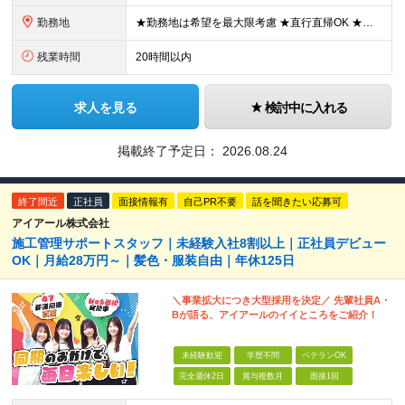
勤務地
★勤務地は希望を最大限考慮 ★直行直帰OK ★車通勤のエリアもあり ★研修は、下記いずれかの研修センターで行います ・東京校（東京本社とアクセスは同様） ・大阪校（大阪府大阪市中央区道修町 2-1-1
残業時間
20時間以内
求人を見る
検討中に入れる
掲載終了予定日：
2026.08.24
終了間近
正社員
面接情報有
自己PR不要
話を聞きたい応募可
アイアール株式会社
施工管理サポートスタッフ｜未経験入社8割以上｜正社員デビュー
OK｜月給28万円～｜髪色・服装自由｜年休125日
＼事業拡大につき大型採用を決定／ 先輩社員A・
Bが語る、アイアールのイイところをご紹介！
未経験歓迎
学歴不問
ベテランOK
完全週休2日
賞与複数月
面接1回