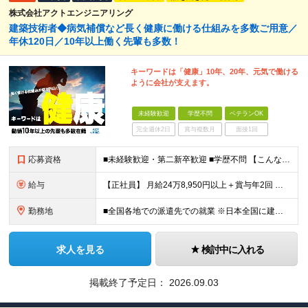
株式会社アクトエンジニアリング
建築技術者◆病気補償など長く健康に働ける仕組みを多数ご用意／
年休120日／10年以上働く先輩も多数！
キーワードは「健康」10年、20年、元気で働ける
ように会社が支えます。
未経験歓迎
学歴不問
ベテランOK
完全週休2日
賞与複数月
面接1回
応募資格
■未経験歓迎・第二新卒歓迎 ■学歴不問 【こんな方はぜひご応募ください】 ■大手ゼネコンのプロジェクトに関わってみたい ■福利厚生が整った会社で働きたい ■年収アップを狙いたい ■スケールの大きな仕
給与
【正社員】 月給24万8,950円以上＋賞与年2回 ※年齢・経験・スキル等を考慮の上、当社規定により決定します。 ※残業代、通勤交通費は別途全額支給しています。 【契約社員】 月給28万2,080円
勤務地
■全国各地での派遣先での就業 ※日本全国に建設技術者のニーズがあります。U・Iターン希望の方も歓迎しておりますので、ご希望を気軽にお聞かせください。 ◆本社／東京都港区赤坂3-8-15 THE AK
求人を見る
検討中に入れる
掲載終了予定日：
2026.09.03