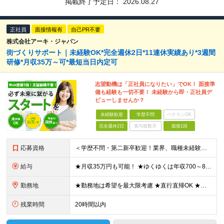
掲載終了予定日：
2026.08.27
正社員
面接情報有
自己PR不要
株式会社アーキ・ジャパン
街づくりサポート｜未経験OK*完全週休2日*11連休実績あり*3週間
研修*月収35万～可*最短当日内定可
志望動機は「正社員になりたい」でOK！ 面接準
備も経験も一切不要！ 未経験から即・正社員デ
ビューしませんか？
未経験歓迎
学歴不問
ベテランOK
完全週休2日
賞与複数月
面接1回
応募資格
＜学歴不問・第二新卒歓迎！業界、職種未経験歓迎！20代～30代活躍中＞ ★35歳以下の方（若年層の長期キャリア形成を図るため） ★フリーター・正社員未経験・社会人未経験OK ★転職回数が多い方もぜひ
給与
★月収35万円も可能！ ★ゆくゆくは年収700～800万円も！ ★手当が多数あり ・残業手当（100％）★1分単位で支給 ・資格手当（最大月6万円） ・結婚/出産祝金（最大3万円） 【首都圏・北関東
勤務地
★勤務地は希望を最大限考慮 ★直行直帰OK ★車通勤のエリアもあり ★研修は、下記いずれかの研修センターで行います ・東京校（東京本社とアクセスは同様） ・大阪校（大阪府大阪市中央区道修町 2-1-1
残業時間
20時間以内