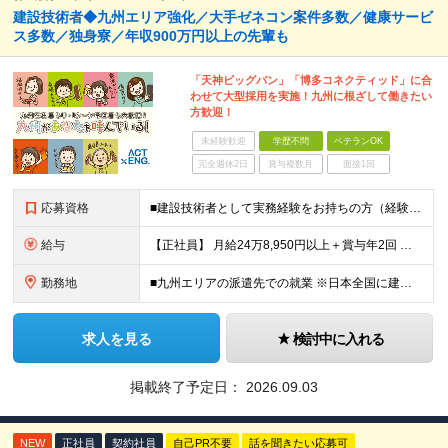
建設技術者◆九州エリア強化／大手ゼネコン案件多数／健康サービ
ス多数／独身寮／年収900万円以上の先輩も
「天神ビッグバン」「博多コネクティッド」に合
わせて大型採用を実施！九州に根ざして働きたい
方歓迎！
未経験歓迎
学歴不問
ベテランOK
完全週休2日
賞与複数月
面接1回
応募資格
■建設技術者として実務経験をお持ちの方（経験年数不問） ※学歴不問 ※第二新卒歓迎 【こんな方はぜひご応募ください】 ■九州で働きたい ■大手ゼネコンのプロジェクトに関わってみたい ■福利厚生が整
給与
【正社員】 月給24万8,950円以上＋賞与年2回 ※年齢・経験・スキル等を考慮の上、当社規定により決定します。 ※残業代、通勤交通費は別途全額支給しています。 【契約社員】 月給28万2,080円
勤務地
■九州エリアの派遣先での就業 ※日本全国に建設技術者のニーズがあります。U・Iターン希望の方も歓迎しておりますので、ご希望を気軽にお聞かせください。 ◆本社／東京都港区赤坂3-8-15 THE AK
求人を見る
検討中に入れる
掲載終了予定日：
2026.09.03
NEW
正社員
契約社員
自己PR不要
話を聞きたい応募可