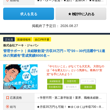
勤務地
★U・Iターン歓迎！★直行・直帰OK！ ★車通勤可能のエリアもあり！★出張なしの働き方も可能 全国47都道府県の各プロジェクト（転勤なし！勤務地に対する希望も実現可能！） 「自宅から1時間以内で通え
求人を見る
検討中に入れる
掲載終了予定日：
2026.08.27
正社員
面接情報有
自己PR不要
株式会社アーキ・ジャパン
管理サポート｜未経験歓迎*月収35万円～可*20～30代活躍中*11連
休の実績有*育成実績8000名～
「やりたいこと」がなくても大丈夫。 大切なの
は「今を変えたい」という気持ち。将来の“安
定”を手に入れよう！
未経験歓迎
学歴不問
ベテランOK
完全週休2日
賞与複数月
面接1回
応募資格
＜学歴不問・第二新卒歓迎！業界、職種未経験歓迎！20代～30代活躍中＞ ★35歳以下の方（若年層の長期キャリア形成を図るため） ★フリーター・正社員未経験・社会人未経験OK ★転職回数が多い方もぜひ
給与
★月収35万円も可能！ ★ゆくゆくは年収700～800万円も！ ★手当が多数あり ・残業手当（100％）★1分単位で支給 ・資格手当（最大月6万円） ・結婚/出産祝金（最大3万円） 【首都圏・北関東