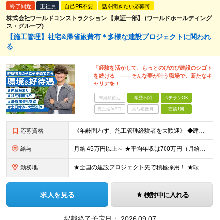
終了間近
正社員
自己PR不要
話を聞きたい応募可
株式会社ワールドコンストラクション 【東証一部】 (ワールドホールディング
ス・グループ)
【施工管理】社宅&帰省旅費有＊多様な建設プロジェクトに関われ
る
「経験を活かして、もっとのびのび建設のシゴト
を続ける」――そんな夢が叶う職場で、新たなキ
ャリアを！
未経験歓迎
学歴不問
ベテランOK
完全週休2日
賞与複数月
面接1回
応募資格
《年齢問わず、施工管理経験者を大歓迎》 ◆建設業界で技術系の実務経験があればOK ★経験に応じて、月給50万円以上、平均年収700万円以上も可能です 《応募条件》 ◆建設業界で技術系職種（施工管理や
給与
月給 45万円以上～ ★平均年収は700万円（月給50万円） ◎残業手当は、全額別途支給します。 ◎年齢・経験・能力などを考慮の上、決定します。 ◎試用期間3ヶ月あり。その間の待遇に変動はありません
勤務地
★全国の建設プロジェクト先で積極採用！ ★転居を伴う転勤なし ★配属先は希望を最大限考慮します ★I・Uターン支援・寮あり ★案件によりマイカー通勤OK ＝拠点一覧＝ ◆本社／東京都港区東新橋2丁目
求人を見る
検討中に入れる
掲載終了予定日：
2026.09.07