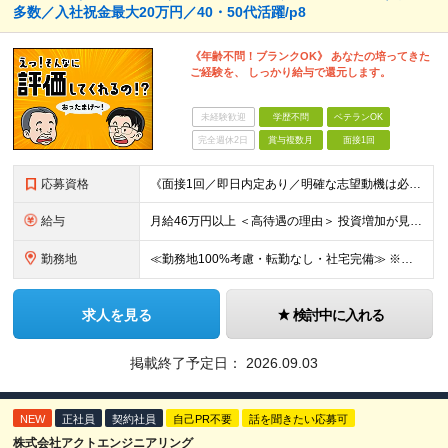
多数／入社祝金最大20万円／40・50代活躍/p8
《年齢不問！ブランクOK》 あなたの培ってきた
ご経験を、 しっかり給与で還元します。
未経験歓迎
学歴不問
ベテランOK
完全週休2日
賞与複数月
面接1回
応募資格
《面接1回／即日内定あり／明確な志望動機は必要なし》 ◆学歴・年齢不問 ◆建設業界での実務経験や設備設計（電気設備、空調・衛生設備）、土木設計（橋梁／トンネル・道路・造成／上下水道）などの業界経験者
給与
月給46万円以上 ＜高待遇の理由＞ 投資増加が見込まれる領域へ大きな強みを持つ当社には、大手建設会社の元請けの大型工事が多数寄せられます。そのため、施工管理として働く皆さんを、高待遇でお迎えすること
勤務地
≪勤務地100%考慮・転勤なし・社宅完備≫ ※配属は全国のプロジェクト先 ※あなたの希望を考慮し、勤務地を決定します。 ※U・Iターン歓迎 ※出張面接も可能です！お住まいの近くに伺います。(応相談
求人を見る
検討中に入れる
掲載終了予定日：
2026.09.03
NEW
正社員
契約社員
自己PR不要
話を聞きたい応募可
株式会社アクトエンジニアリング