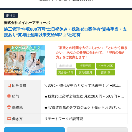
正社員
株式会社メイホーアティーボ
施工管理*年収800万可*土日祝休み・残業ゼロ案件有*資格手当・支
援あり*賞与は創業以来支給/年2回*社宅有
「家族との時間を大切にしたい」「とにかく稼ぎ
たい」 あなたの希望に合わせて、「理想の働き
方」をご提案します！
未経験歓迎
学歴不問
ベテランOK
完全週休2日
賞与複数月
面接1回
応募資格
＼30代～40代が中心となって活躍中！／ ●施工管理の経験を1年以上お持ちの方 ※建築・土木・設備・電気など、分野は問いません。建設業界での何らかの現場経験が1年以上ある方もご応募ください！ ★こん
給与
★残業代は必ず全額支給 月給28万円～50万円＋各種手当＋賞与年2回 ※前職でのお給料や経験・能力を考慮の上、決定します。 ※試用期間3カ月あり（賞与は試用期間終了後より支給対象となります） ★創
勤務地
★47都道府県の各プロジェクト先からお選びいただけます！ ★寮・社宅補助／引越費用補助／住宅手当あり ★マイカー通勤OK 配属先は希望を考慮して決定します。 ＜プロジェクト先＞ ★東北・関東・東海
働き方
リモートワーク相談可能