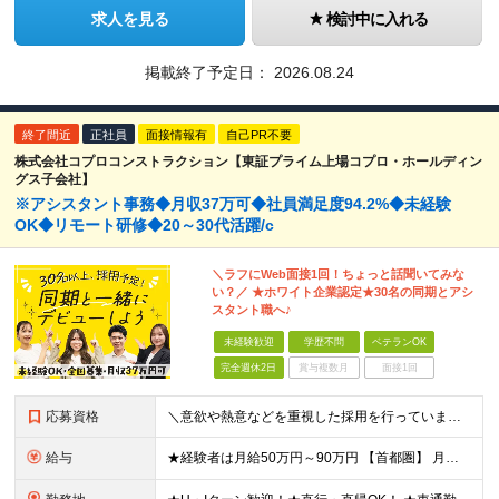
求人を見る
検討中に入れる
掲載終了予定日：
2026.08.24
終了間近
正社員
面接情報有
自己PR不要
株式会社コプロコンストラクション【東証プライム上場コプロ・ホールディン
グス子会社】
※アシスタント事務◆月収37万可◆社員満足度94.2%◆未経験
OK◆リモート研修◆20～30代活躍/c
＼ラフにWeb面接1回！ちょっと話聞いてみな
い？／ ★ホワイト企業認定★30名の同期とアシ
スタント職へ♪
未経験歓迎
学歴不問
ベテランOK
完全週休2日
賞与複数月
面接1回
応募資格
＼意欲や熱意などを重視した採用を行っています／ ●未経験・第二新卒歓迎 ●学歴・年齢・転職回数は一切不問です！ ※新卒の方もご応募可能 （待遇・募集要項等は別途ご案内いたします） ※入社時期は柔軟に対
給与
★経験者は月給50万円～90万円 【首都圏】 月給30万1230円〜 ⇒基本22万7000円+地域6万4230円+皆勤1万円 【群馬/栃木/茨城】 月給28万1090円〜 ⇒基本23万4000円+