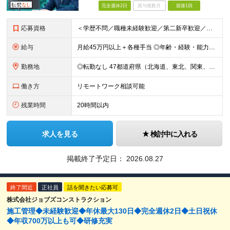
完全週休2日
賞与複数月
面接1回
応募資格
＜学歴不問／職種未経験歓迎／第二新卒歓迎／ブランクOK＞ ■建設業界での実務経験をお持ちの方 └年数・分野・職種はいっさい不問！ ◆設計職が初めての方も歓迎！ ◆施工管理など、現場経験を活かしてキ
給与
月給45万円以上＋各種手当 ◎年齢・経験・能力・適性を考慮して、支給額を決定します。 ◎残業代は1分単位で100％支給。頑張った分はきちんと収入に還元します！ ＼充実の各種手当／ ■交通費全額支給
勤務地
◎転勤なし 47都道府県（北海道、東北、関東、北陸・甲信越、関西、東海、中国、四国、九州、沖縄）の各プロジェクト先 ◇本人の希望を伴わない転居はなく、転勤もありません。 ◇勤務地はご希望を最大限考
働き方
リモートワーク相談可能
残業時間
20時間以内
求人を見る
検討中に入れる
掲載終了予定日：
2026.08.27
終了間近
正社員
話を聞きたい応募可
株式会社ジョブズコンストラクション
施工管理◆未経験歓迎◆年休最大130日◆完全週休2日◆土日祝休
◆年収700万以上も可◆研修充実