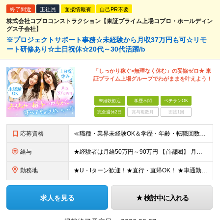
終了間近
正社員
面接情報有
自己PR不要
株式会社コプロコンストラクション【東証プライム上場コプロ・ホールディン
グス子会社】
※プロジェクトサポート事務☆未経験から月収37万円も可☆リモ
ート研修あり☆土日祝休☆20代～30代活躍/b
「しっかり稼ぐ×無理なく休む」の妥協ゼロ★ 東
証プライム上場グループでわがままを叶えよう！
未経験歓迎
学歴不問
ベテランOK
完全週休2日
賞与複数月
面接1回
応募資格
≪職種・業界未経験OK＆学歴・年齢・転職回数不問≫ ◆第二新卒歓迎 ◆社会人経験不問 ◆資格不問 ※新卒の方もご応募可能！ （待遇・募集要項等は別途ご案内いたします） ※入社時期は柔軟に対応します！半
給与
★経験者は月給50万円～90万円 【首都圏】 月給30万1230円〜 ⇒基本22万7000円+地域6万4230円+皆勤1万円 【群馬/栃木/茨城】 月給28万1090円〜 ⇒基本23万4000円+
勤務地
★U・Iターン歓迎！★直行・直帰OK！ ★車通勤可能のエリアもあり！★出張なしの働き方も可能 全国47都道府県の各プロジェクト（転勤なし！勤務地に対する希望も実現可能！） 「自宅から1時間以内で通え
求人を見る
検討中に入れる