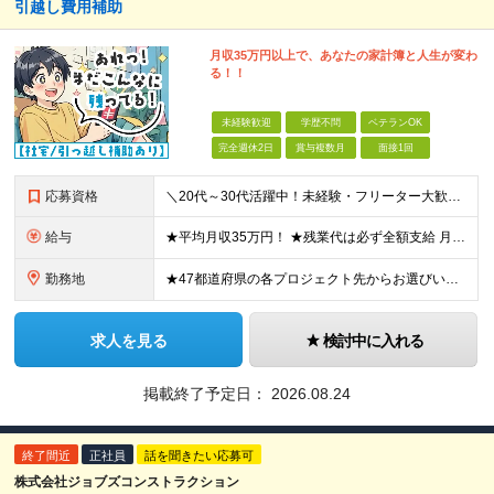
引越し費用補助
月収35万円以上で、あなたの家計簿と人生が変わ
る！！
未経験歓迎
学歴不問
ベテランOK
完全週休2日
賞与複数月
面接1回
応募資格
＼20代～30代活躍中！未経験・フリーター大歓迎！／ ＊普通自動車免許（AT限定可）をお持ちの方 ＊学歴不問 ★「稼ぎたい」「生活を変えたい」という意欲を重視！ ★面接では「明るくハキハキとした挨拶
給与
★平均月収35万円！ ★残業代は必ず全額支給 月給28万円～50万円＋各種手当＋賞与年2回 ※経験・能力を考慮の上、決定します。 ※試用期間3カ月あり（賞与は試用期間終了後より支給対象となります）
勤務地
★47都道府県の各プロジェクト先からお選びいただけます！ ★寮・社宅補助／引越費用補助あり ★マイカー通勤OK 配属先は希望を考慮して決定します。 ＜プロジェクト先＞ ★東北・関東・東海・北陸・福
求人を見る
検討中に入れる
掲載終了予定日：
2026.08.24
終了間近
正社員
話を聞きたい応募可
株式会社ジョブズコンストラクション