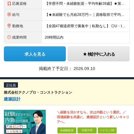
応募資格
【学歴不問・未経験歓迎・平均年齢28歳】 ■ 第二新卒歓迎 ■ フリーター・社会人未経験OK ＼「アイアールで人生ワンチャンつかんでほしい！」／ …こんな社長の想いから 経験よりも人柄を重視した採用
給与
【★未経験でも月給28万円～｜資格取得で平均年収636万円★】 ■ 月給28万円～80万円+賞与年2回＋各種手当 ※月給には、固定残業代（20時間分：3万8000円～／月）を含む ※20時間を超過
勤務地
【全国47都道府県で募集中｜転勤なし】 ◎U・Iターン歓迎！家具家電付き＆家賃ナシの社員寮を完備 ◎東京支店は2025年7月に移転したばかりの綺麗なオフィス 東京・横浜・大阪・名古屋・福岡など 全国
残業時間
20時間以内
求人を見る
検討中に入れる
掲載終了予定日：
2026.09.10
正社員
株式会社テクノプロ・コンストラクション
建築設計
＼経験を活かすなら、次は内勤という選択。／
現場経験を武器に、建築設計という新しいキャリ
アへ。
未経験歓迎
学歴不問
ベテランOK