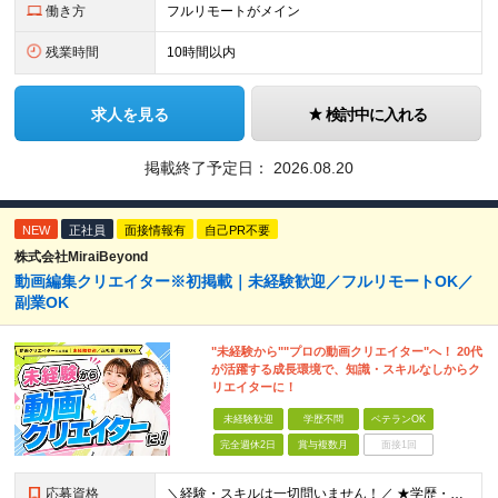
働き方
フルリモートがメイン
残業時間
10時間以内
求人を見る
検討中に入れる
掲載終了予定日：
2026.08.20
NEW
正社員
面接情報有
自己PR不要
株式会社MiraiBeyond
動画編集クリエイター※初掲載｜未経験歓迎／フルリモートOK／
副業OK
"未経験から""プロの動画クリエイター"へ！ 20代
が活躍する成長環境で、知識・スキルなしからク
リエイターに！
未経験歓迎
学歴不問
ベテランOK
完全週休2日
賞与複数月
面接1回
応募資格
＼経験・スキルは一切問いません！／ ★学歴・職歴不問 ★未経験・第二新卒歓迎！ ★正社員デビューも応援します！ 【こんな方にピッタリ！】 ✓ 動画やYouTube、TikTokを見るのが好きな方 ✓