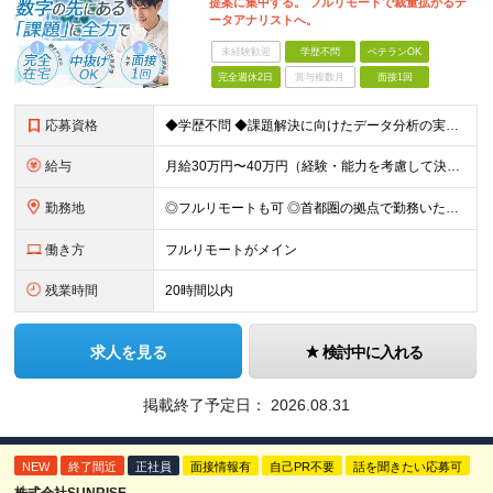
提案に集中する。 フルリモートで裁量拡がるデ
ータアナリストへ。
未経験歓迎
学歴不問
ベテランOK
完全週休2日
賞与複数月
面接1回
応募資格
◆学歴不問 ◆課題解決に向けたデータ分析の実務経験 ※事業会社でのご経験をお持ちの方、 データ分析～プレゼンまでのご経験をお持ちの方は尚歓迎します ＜歓迎要件・求める人物像＞ ◎複雑な課題を整理し
給与
月給30万円〜40万円（経験・能力を考慮して決定） ※固定残業代20時間分（4.0〜5.5万円）含む／超過分は全額支給 ※経験・スキルを考慮のうえ決定いたします ※6ヶ月の試用期間あり。期間中の待遇に
勤務地
◎フルリモートも可 ◎首都圏の拠点で勤務いただくことを想定しております ■本社（湘南本社） 神奈川県藤沢市辻堂神台2-2-1 アイクロス湘南8階 └JR東海道線「辻堂駅」徒歩3分 ■東北支社 秋田
働き方
フルリモートがメイン
残業時間
20時間以内
求人を見る
検討中に入れる
掲載終了予定日：
2026.08.31
NEW
終了間近
正社員
面接情報有
自己PR不要
話を聞きたい応募可