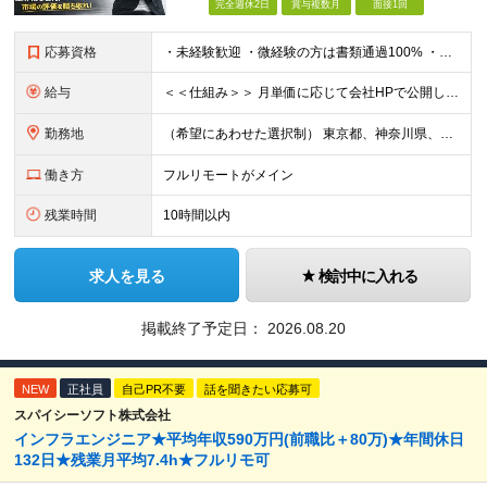
完全週休2日
賞与複数月
面接1回
応募資格
・未経験歓迎 ・微経験の方は書類通過100% ・学歴不問 ※ITサポート、ヘルプデスク、テスト、運用監視などの実務に少しでも触れた経験がある方は微経験として歓迎します。 ■ こんな方を歓迎します
給与
＜＜仕組み＞＞ 月単価に応じて会社HPで公開しているテーブルにもとづき毎月決定されます！ https://www.tech4u.dev/payroll ＜＜実績＞＞ 平均年収実績：590万円 ＜＜
勤務地
（希望にあわせた選択制） 東京都、神奈川県、埼玉県、千葉県、大阪府、兵庫県、京都府、愛知県、福岡県の各プロジェクト先 ・フル／ハイブリッドリモート案件あり ・転勤なし ・U・Iターンも歓迎＆支援可能
働き方
フルリモートがメイン
残業時間
10時間以内
求人を見る
検討中に入れる
掲載終了予定日：
2026.08.20
NEW
正社員
自己PR不要
話を聞きたい応募可
スパイシーソフト株式会社
インフラエンジニア★平均年収590万円(前職比＋80万)★年間休日
132日★残業月平均7.4h★フルリモ可