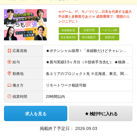
≪ゲーム、IT、モノづくり…日本を代表する超大
手企業と多数取引あり≫ 成長環境で、理想のエ
ンジニアに！
未経験歓迎
学歴不問
ベテランOK
完全週休2日
賞与複数月
面接1回
応募資格
★ポテンシャル採用！「未経験だけどチャレンジしたい」方は歓迎！ ◆学歴不問 ◆未経験・第二新卒歓迎 ◆ブランクOK ★何らかの開発・設計の経験をお持ちの方は優遇します！ 【特別な知識・スキルは必要
給与
★賞与実績3.5ヶ月分（※技術手当含む） ★独身寮│寮費手当│引っ越し手当あり ★月給26万円も可能！ 【実務経験者】※前職の給与、経験、スキルをもとに決定 ・月給21万円～60万円＋時間外手当全
勤務地
各エリアのプロジェクト先 ※北海道、東北、関東、北信越、東海、関西、四国、中国、九州の各エリアから希望勤務地をお聞かせください。 ※転勤を伴わない エリア限定採用枠あり。U・Iターンも歓迎です！ ※プ
働き方
リモートワーク相談可能
残業時間
20時間以内
求人を見る
検討中に入れる
掲載終了予定日：
2026.09.03