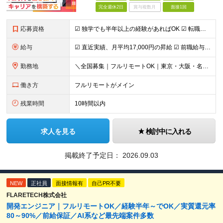
完全週休2日
賞与複数月
面接1回
応募資格
☑︎ 独学でも半年以上の経験があればOK ☑︎ 転職回数・ブランク不問 ☑︎ 学歴不問 ☑︎ スキルチェンジ可 ＜必須条件＞ インフラエンジニアとしての実務経験をお持ちの方 ┗設計構築or運用保守、
給与
☑︎ 直近実績、月平均17,000円の昇給 ☑︎ 前職給与100%保証 ☑︎ 実質還元率80～90% ☑︎ 待機時も給与は満額支給 月給35万円～70万円＋交通費など各種手当 ※想定年収：4,200
勤務地
＼全国募集｜フルリモートOK｜東京・大阪・名古屋エリアは出社案件も豊富／ 【1】フルリモートの場合…全国各地にて完全在宅勤務が可能！強制的な出社日もありません。 【2】出社の場合…本社、大阪支店、も
働き方
フルリモートがメイン
残業時間
10時間以内
求人を見る
検討中に入れる
掲載終了予定日：
2026.09.03
NEW
正社員
面接情報有
自己PR不要
FLARETECH株式会社
開発エンジニア｜フルリモートOK／経験半年～でOK／実質還元率
80～90%／前給保証／AI系など最先端案件多数