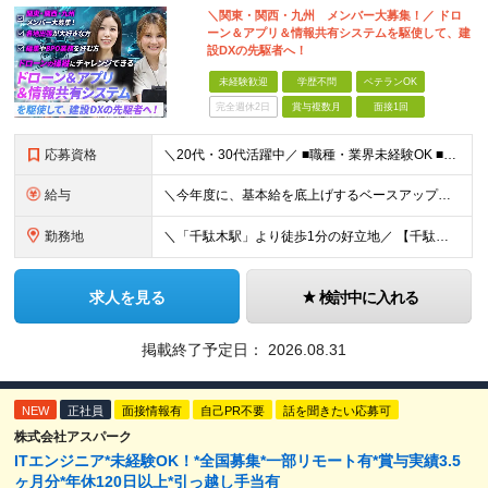
＼関東・関西・九州 メンバー大募集！／ ドロ
ーン＆アプリ＆情報共有システムを駆使して、建
設DXの先駆者へ！
未経験歓迎
学歴不問
ベテランOK
完全週休2日
賞与複数月
面接1回
応募資格
＼20代・30代活躍中／ ■職種・業界未経験OK ■第二新卒歓迎 ■学歴不問 ＼こんな方にぴったりです／ ◎ドローン操縦、最新のガジェット、映像クリエイティブに興味がある方 ◎ゲームや機械をいじるの
給与
＼今年度に、基本給を底上げするベースアップを実施！／ ◆月給23万～40万円＋賞与年2回＋交通費全額支給 ※経験・資格・能力等を考慮の上、当社規定により優遇します。 ※上記の金額に加えて、時間外手当
勤務地
＼「千駄木駅」より徒歩1分の好立地／ 【千駄木営業所】 東京都文京区千駄木3-31-12 ワコーレ千駄木ビル4階 ☆他の拠点でも募集中！ 【関西営業所】 大阪府大阪市西区西本町1-7-21 ニシモト
求人を見る
検討中に入れる
掲載終了予定日：
2026.08.31
NEW
正社員
面接情報有
自己PR不要
話を聞きたい応募可
株式会社アスパーク
ITエンジニア*未経験OK！*全国募集*一部リモート有*賞与実績3.5
ヶ月分*年休120日以上*引っ越し手当有