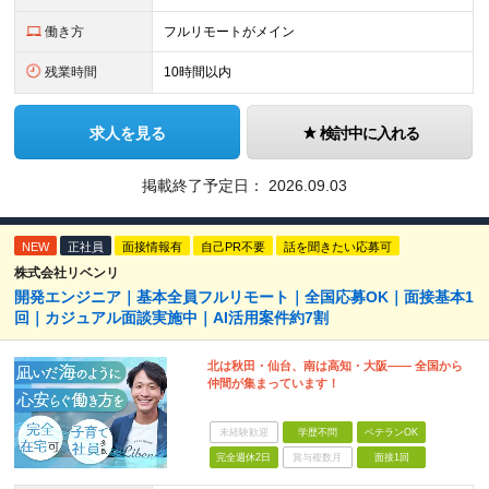
働き方
フルリモートがメイン
残業時間
10時間以内
求人を見る
検討中に入れる
掲載終了予定日：
2026.09.03
NEW
正社員
面接情報有
自己PR不要
話を聞きたい応募可
株式会社リベンリ
開発エンジニア｜基本全員フルリモート｜全国応募OK｜面接基本1
回｜カジュアル面談実施中｜AI活用案件約7割
北は秋田・仙台、南は高知・大阪—— 全国から
仲間が集まっています！
未経験歓迎
学歴不問
ベテランOK
完全週休2日
賞与複数月
面接1回