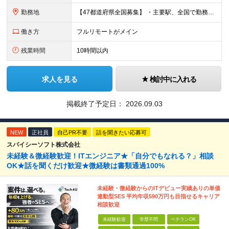
勤務地
【47都道府県全国募集】 ・主要駅、全国で勤務可能！ ・どこに住んでいても応募可能！ 【東京本社】 東京都品川区東品川5-9-2 ≪リモート研修♪⾯接も基本的にオンラインで実施します≫ －主要駅
働き方
フルリモートがメイン
残業時間
10時間以内
求人を見る
検討中に入れる
掲載終了予定日：
2026.09.03
NEW
正社員
自己PR不要
話を聞きたい応募可
スパイシーソフト株式会社
未経験＆微経験歓迎！ITエンジニア★「自分でもなれる？」相談
OK★話を聞くだけ歓迎★微経験は書類通過100%
未経験・微経験からのITデビュー実績ありの単価
連動型SES 平均年収590万円も目指せるキャリア
相談歓迎
未経験歓迎
学歴不問
ベテランOK