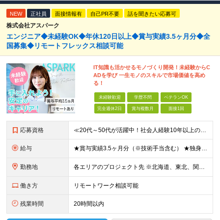
NEW
正社員
面接情報有
自己PR不要
話を聞きたい応募可
株式会社アスパーク
エンジニア◆未経験OK◆年休120日以上◆賞与実績3.5ヶ月分◆全
国募集◆リモートフレックス相談可能
IT知識も活かせるモノづくり開発！未経験からC
ADを学び 一生モノのスキルで市場価値を高め
る！
未経験歓迎
学歴不問
ベテランOK
完全週休2日
賞与複数月
面接1回
応募資格
≪20代～50代が活躍中！社会人経験10年以上の方も歓迎≫ ◆学歴不問 ◆未経験・ブランクOK ≫モノづくりに関する何らかの経験をお持ちの方は優遇します！ ～こんな方が活躍できます！～ ◎専門的な
給与
★賞与実績3.5ヶ月分（※技術手当含む） ★独身寮│寮費手当│引っ越し手当あり ★月給26万円も可能！ 【実務経験者】※前職の給与、経験、スキルをもとに決定 ・月給21万円～60万円＋時間外手当全
勤務地
各エリアのプロジェクト先 ※北海道、東北、関東、北信越、東海、関西、四国、中国、九州の各エリアから希望勤務地をお聞かせください。 ※転勤を伴わない エリア限定採用枠あり。U・Iターンも歓迎です！ ※プ
働き方
リモートワーク相談可能
残業時間
20時間以内