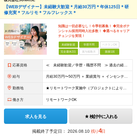
株式会社SUNRISE
【WEBデザイナー】未経験大歓迎＊月給30万円＊年休125日＊研
修充実＊フルリモ＊フルフレックス＊
知識は一切必要なし！今季初募集！ ◆完全ポテ
ンシャル採用同時入社多数！ ◆選べるキャリア
チェンジを実現！
未経験歓迎
学歴不問
ベテランOK
完全週休2日
賞与複数月
面接1回
応募資格
≪ 未経験歓迎／学歴・職歴不問 ≫ 過去の経歴は一切不問。 「いままで」よりも「これから」を 重視した採用を行っています！ ▼▼こんな想いがある方大歓迎▼▼ ・WEBデザインに興味がある！ ・WEB
給与
⽉給30万円〜50万円 ＋ 業績賞与 ＋ インセンティブ賞与 経験者：35万円～ ※IT新人時25万円〜 ※経験・スキルを考慮の上、決定します。 ※経験者は別途優遇！ ★試⽤期間：3ヶ⽉ ★学
勤務地
★リモートワーク実施中（プロジェクトによりフルリモートもあり） ★配属先は希望を最⼤限考慮
働き方
リモートワークOK
求人を見る
検討中に入れる
4
掲載終了予定日：
2026.08.10
残り
日