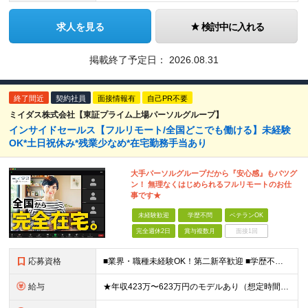
求人を見る
検討中に入れる
掲載終了予定日：
2026.08.31
終了間近
契約社員
面接情報有
自己PR不要
ミイダス株式会社【東証プライム上場パーソルグループ】
インサイドセールス【フルリモート/全国どこでも働ける】未経験
OK*土日祝休み*残業少なめ*在宅勤務手当あり
大手パーソルグループだから『安心感』もバツグ
ン！ 無理なくはじめられるフルリモートのお仕
事です★
未経験歓迎
学歴不問
ベテランOK
完全週休2日
賞与複数月
面接1回
応募資格
■業界・職種未経験OK！第二新卒歓迎 ■学歴不問 ■営業や販売サービス業・カスタマーサポートなど、顧客折衝経験をお持ちの方 ＜契約更新あり＞ 初回2ヵ月、2回目3ヵ月、3回目以降6ヵ月 ※目標の達
給与
★年収423万〜623万円のモデルあり（想定時間外手当10時間分含む） ★半年に一度ドカンと支給のボーナスあり（半年に1度最大150万円） 月給25万円〜＋各種手当＋インセンティブ ＊リモートワーク