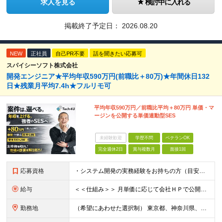
求人を見る
検討中に入れる
掲載終了予定日：
2026.08.20
NEW
正社員
自己PR不要
話を聞きたい応募可
スパイシーソフト株式会社
開発エンジニア★平均年収590万円(前職比＋80万)★年間休日132
日★残業月平均7.4h★フルリモ可
平均年収590万円／前職比平均＋80万円 単価・マ
ージンを公開する単価連動型SES
未経験歓迎
学歴不問
ベテランOK
完全週休2日
賞与複数月
面接1回
応募資格
・システム開発の実務経験をお持ちの方（目安：1年以上は全員面接確定） ・学歴不問 ※言語・工程は問いません。 ■ こんな方を歓迎します ・顧客から評価されるエンジニアになりたい ・単価を上げるこ
給与
＜＜仕組み＞＞ 月単価に応じて会社ＨＰで公開しているテーブルにもとづき毎月決定されます！ https://www.tech4u.dev/payroll ＜＜実績＞＞ 平均年収実績：590万円 ＜＜
勤務地
（希望にあわせた選択制） 東京都、神奈川県、埼玉県、千葉県、大阪府、兵庫県、京都府、愛知県、福岡県の各プロジェクト先 ・フル／ハイブリッドリモート案件あり ・転勤なし ・U・Iターンも歓迎＆支援可能