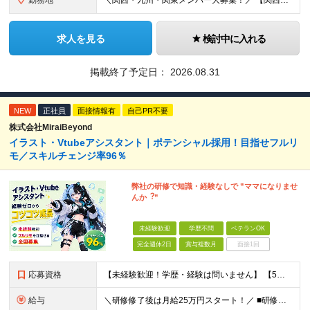
勤務地
＼関西・九州・関東メンバー大募集！／ 【関西営業所】 大阪府大阪市西区西本町1-7-21 ニシモトビル703 【九州営業所】 福岡県福岡市東区千早5-13-38 LeLien香椎参道4B 【本社
求人を見る
検討中に入れる
掲載終了予定日：
2026.08.31
NEW
正社員
面接情報有
自己PR不要
株式会社MiraiBeyond
イラスト・Vtubeアシスタント｜ポテンシャル採用！目指せフルリ
モ／スキルチェンジ率96％
弊社の研修で知識・経験なしで ”ママになりませ
んか︖”
未経験歓迎
学歴不問
ベテランOK
完全週休2日
賞与複数月
面接1回
応募資格
【未経験歓迎！学歴・経験は問いません】 【5名以上の積極採用を予定！】 事業拡大中につき、 これからイラストレーターを目指したい方を積極採用中です！ 「イラストを仕事にしてみたい」 「好きなことを
給与
＼研修修了後は月給25万円スタート！／ ■研修修了後 月給25万円＋賞与＋インセンティブ賞与 ※残業代は別途支給 ▽研修期間▽ 【未経験者】 ▶ 月給20万円～ 【固定残業代について】