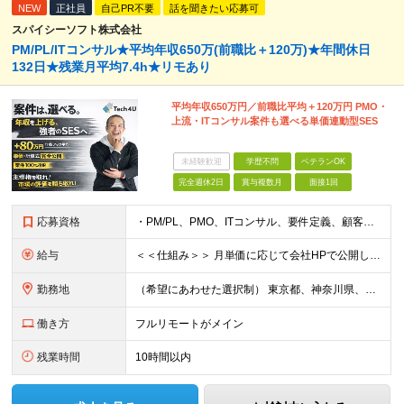
NEW
正社員
自己PR不要
話を聞きたい応募可
スパイシーソフト株式会社
PM/PL/ITコンサル★平均年収650万(前職比＋120万)★年間休日
132日★残業月平均7.4h★リモあり
平均年収650万円／前職比平均＋120万円 PMO・
上流・ITコンサル案件も選べる単価連動型SES
未経験歓迎
学歴不問
ベテランOK
完全週休2日
賞与複数月
面接1回
応募資格
・PM/PL、PMO、ITコンサル、要件定義、顧客折衝いずれかの経験をお持ちの方 ・開発／インフラ経験から上流工程に挑戦したい方 ・学歴不問 ※業界・技術領域・工程は問いません。 ■ こんな方を歓
給与
＜＜仕組み＞＞ 月単価に応じて会社HPで公開しているテーブルにもとづき毎月決定されます！ https://www.tech4u.dev/payroll ＜＜実績＞＞ PM/PL・ITコンサル職の平均
勤務地
（希望にあわせた選択制） 東京都、神奈川県、埼玉県、千葉県、大阪府、兵庫県、京都府、愛知県、福岡県の各プロジェクト先 ・フル／ハイブリッドリモート案件あり ・転勤なし ・U・Iターンも歓迎＆支援可能
働き方
フルリモートがメイン
残業時間
10時間以内