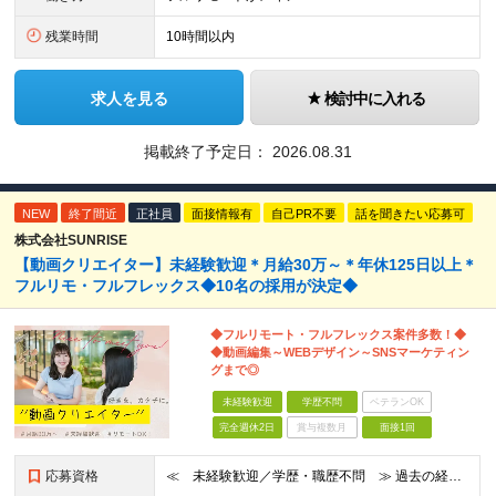
残業時間
10時間以内
求人を見る
検討中に入れる
掲載終了予定日：
2026.08.31
NEW
終了間近
正社員
面接情報有
自己PR不要
話を聞きたい応募可
株式会社SUNRISE
【動画クリエイター】未経験歓迎＊月給30万～＊年休125日以上＊
フルリモ・フルフレックス◆10名の採用が決定◆
◆フルリモート・フルフレックス案件多数！◆
◆動画編集～WEBデザイン～SNSマーケティン
グまで◎
未経験歓迎
学歴不問
ベテランOK
完全週休2日
賞与複数月
面接1回
応募資格
≪ 未経験歓迎／学歴・職歴不問 ≫ 過去の経歴は一切不問。 「いままで」よりも「これから」を 重視した採用を行っています！ ▼▼こんな想いがある方大歓迎▼▼ ・WEBデザインに興味がある！ ・自由な