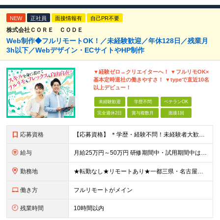
NEW
正社員
面接情報有
自己PR不要
株式会社ＣＯＲＥ ＣＯＤＥ
Web制作◆フルリモートOK！／未経験歓迎／年休128日／残業月
3h以下／Webデザイン・ECサイトやHP制作
▼経験ゼロ→クリエイターへ！ ▼フルリモOK×
基本定時退社の働きやすさ！ ▼typeで直近10名
以上デビュー！
未経験歓迎
学歴不問
ベテランOK
完全週休2日
賞与複数月
面接1回
応募資格
【応募資格】 ＊学歴・経験不問！未経験者大歓迎＊ ◆未経験からWebクリエイターとして働いてみたい方 ◆第二新卒・ブランクのある方も大歓迎！ ★学歴・知識・経験は一切問いません！ ★面接は「ポート
給与
月給25万円～50万円 研修期間中・試用期間中は給与が異なります。 >>研修期間中（入社6ヶ月後）の給与 一律：月給21万円～50万円 >>試用期間中（6ヶ月）の給与 関東：月給21万円～ 関西
勤務地
★転勤なし★リモートあり★一都三県・名古屋・関西・九州 ◎案件によって ┗完全在宅勤務（フルリモート）も可能！ ┗希望に応じて幅広い働き方やプランが選べます！ ◆本社または一都三県 （東京都・
働き方
フルリモートがメイン
残業時間
10時間以内