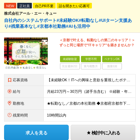
NEW
正社員
自己PR不要
話を聞きたい応募可
株式会社アール・エー・キュー
自社内のシステムサポート#未経験OK#転勤なし#UIターン支援あ
り#残業基本なし#京都本社勤務#AIも活用中
＜京都で叶える、転勤なしの第二のキャリア！＞
ずっと同じ場所で"ITキャリア"を築きませんか？
未経験歓迎
学歴不問
ベテランOK
完全週休2日
賞与複数月
面接1回
応募資格
【未経験OK！ITへの興味と意欲を重視したポテンシャル採用です！】 ●未経験・知識がなくてもITへの関心や興味があればOK！ ●学歴不問 ＼前職での経験や業界は一切不問！／ □「昔からパソコンを触る
給与
月給23万円～30万円（諸手当含む） ※経験・年齢・スキルなどを考慮の上、当社規定により優遇いたします。 ※残業は基本発生しませんが、発生した場合は時間外手当を全額別途支給します。 ※試用期間2ヶ月
勤務地
★転勤なし／京都の本社勤務 ◆京都府京都市下京区五条通寺町西入ル御影堂町16-21 京都建物ビル2F ┗「清水五条」駅徒歩2分 ＼配属部署は温かい職場です♪／ 平均年齢は28歳で、若手も多く在籍し
残業時間
10時間以内
求人を見る
検討中に入れる