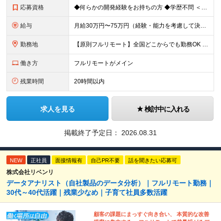
応募資格
◆何らかの開発経験をお持ちの方 ◆学歴不問 ＜特に歓迎する方＞ ◎リーダー経験・PM経験のある方（優遇します） ◎フルリモートでも自律的に動ける方 ◎自社サービスや受託開発にゆくゆく携わりたい方 ◎
給与
月給30万円〜75万円（経験・能力を考慮して決定） ※固定残業代20時間分（4.0〜10.2万円）含む／超過分は全額支給 ※経験・スキルを考慮のうえ決定いたします ※6ヶ月の試用期間あり。期間中の待遇
勤務地
【原則フルリモート】全国どこからでも勤務OK ※希望に応じてオフィス勤務も可能 ■本社（湘南本社） 神奈川県藤沢市辻堂神台2-2-1 アイクロス湘南8階 └JR東海道線「辻堂駅」徒歩3分 ■東北支
働き方
フルリモートがメイン
残業時間
20時間以内
求人を見る
検討中に入れる
掲載終了予定日：
2026.08.31
NEW
正社員
面接情報有
自己PR不要
話を聞きたい応募可
株式会社リベンリ
データアナリスト（自社製品のデータ分析）｜フルリモート勤務｜
30代～40代活躍｜残業少なめ｜子育て社員多数活躍
顧客の課題にまっすぐ向き合い、 本質的な改善