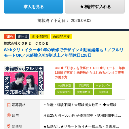
求人を見る
検討中に入れる
掲載終了予定日：
2026.09.03
NEW
正社員
面接情報有
自己PR不要
株式会社ＣＯＲＥ ＣＯＤＥ
Webクリエイター◆1年の研修でデザイン＆動画編集も！／フルリ
モートOK／未経験入社9割以上／年間休日128日
ON ◆「好き」を仕事に！ OFF◆リモート・年休
128日で充実！ 未経験からはじめるオンオフ充実
の働き方
未経験歓迎
学歴不問
ベテランOK
完全週休2日
賞与複数月
面接1回
応募資格
＊学歴・経験不問！未経験者大歓迎＊ ◆未経験からWebクリエイターとして働いてみたい方 ◆第二新卒・ブランクのある方も大歓迎！ ★学歴・知識・経験は一切問いません！ ★面接は「ポートフォリオ」「実
給与
月給25万円～50万円 研修期間中・試用期間中は給与が異なります。 >>研修期間中（入社6ヶ月後）の給与 一律：月給21万円～50万円 >>試用期間中（6ヶ月）の給与 関東：月給21万円～ 関西
勤務地
★転勤なし★リモートあり★一都三県・名古屋・関西・九州 ◎案件によって ┗完全在宅勤務（フルリモート）も可能！ ┗希望に応じて幅広い働き方やプランが選べます！ ◆本社または一都三県 （東京都・