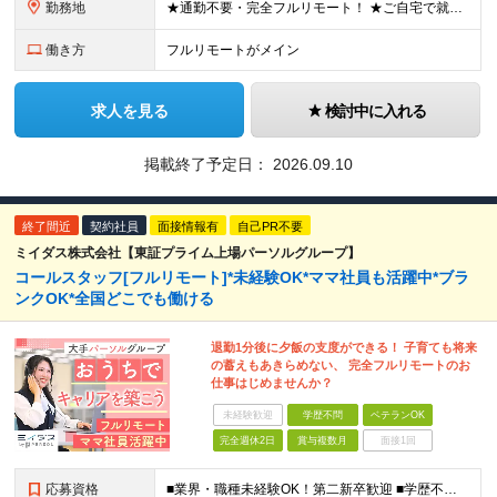
勤務地
★通勤不要・完全フルリモート！ ★ご自宅で就業いただきます ……………………………………… 東京都品川区北品川5-1-18 住友不動産大崎ツインビル東館 ┗JR山手線・埼京線・湘南新宿ライン・りんかい
働き方
フルリモートがメイン
求人を見る
検討中に入れる
掲載終了予定日：
2026.09.10
終了間近
契約社員
面接情報有
自己PR不要
ミイダス株式会社【東証プライム上場パーソルグループ】
コールスタッフ[フルリモート]*未経験OK*ママ社員も活躍中*ブラ
ンクOK*全国どこでも働ける
退勤1分後に夕飯の支度ができる！ 子育ても将来
の蓄えもあきらめない、 完全フルリモートのお
仕事はじめませんか？
未経験歓迎
学歴不問
ベテランOK
完全週休2日
賞与複数月
面接1回
応募資格
■業界・職種未経験OK！第二新卒歓迎 ■学歴不問 ■営業や販売サービス業・カスタマーサポートなど、顧客折衝経験をお持ちの方 ＜契約更新あり＞ 初回2ヵ月、2回目3ヵ月、3回目以降6ヵ月 ※目標の達