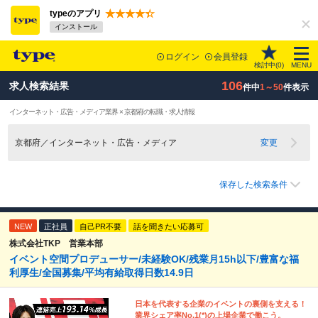
typeのアプリ
インストール
ログイン
会員登録
検討中(
0
)
MENU
106
求人検索結果
件中
1～50
件表示
インターネット・広告・メディア業界 × 京都府の転職・求人情報
京都府／インターネット・広告・メディア
変更
保存した検索条件
NEW
正社員
自己PR不要
話を聞きたい応募可
株式会社TKP 営業本部
イベント空間プロデューサー/未経験OK/残業月15h以下/豊富な福
利厚生/全国募集/平均有給取得日数14.9日
日本を代表する企業のイベントの裏側を支える！
業界シェア率No.1(*)の上場企業で働こう。