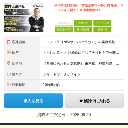
平均年収590万円／前職比平均＋80万円 単価・マ
ージンを公開する単価連動型SES
未経験歓迎
学歴不問
ベテランOK
完全週休2日
賞与複数月
面接1回
応募資格
・インフラ（NW/サーバ/クラウド）の実務経験をお持ちの方（目安：1年以上は全員面接確定） ・インフラに興味がある未経験の方 ・学歴不問 ■ こんな方を歓迎します ・IaC（Terraform等）
給与
＜＜仕組み＞＞ 月単価に応じて会社ＨＰで公開しているテーブルにもとづき毎月決定されます！ https://www.tech4u.dev/payroll ＜＜実績＞＞ 平均年収実績：590万円 ＜＜
勤務地
（希望にあわせた選択制） 東京都、神奈川県、埼玉県、千葉県、大阪府、兵庫県、京都府、愛知県、福岡県の各プロジェクト先 ・フル／ハイブリッドリモート案件あり ・転勤なし ・U・Iターンも歓迎＆支援可能
働き方
リモートワークがメイン
残業時間
10時間以内
求人を見る
検討中に入れる
掲載終了予定日：
2026.08.20