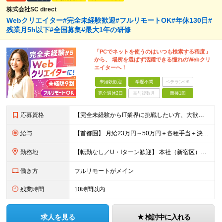
株式会社SC direct
Webクリエイター#完全未経験歓迎#フルリモートOK#年休130日#
残業月5h以下#全国募集#最大1年の研修
「PCでネットを使うのはいつも検索する程度」
から、 場所を選ばず活躍できる憧れのWebクリ
エイターへ！
未経験歓迎
学歴不問
ベテランOK
完全週休2日
賞与複数月
面接1回
応募資格
【完全未経験からIT業界に挑戦したい方、大歓迎！】 ●応募年齢制限：34歳まで（若年層の長期キャリア形成を図るため） ★学歴不問・転職回数不問 ★第二新卒・社会人デビューOK 【こんな方を求めていま
給与
【首都圏】 月給23万円～50万円＋各種手当＋決算賞与 【大阪】 月給22万円～50万円＋各種手当＋決算賞与 【愛知】 月給21.5万円～50万円＋各種手当＋決算賞与 【福岡・宮城】 月給20万
勤務地
【転勤なし／U・Iターン歓迎】 本社（新宿区）、大阪支店、名古屋支店または東京都・神奈川県・千葉県・埼玉県・愛知県・大阪府・福岡県をはじめ、全国のプロジェクト先 ※ご希望を最大限考慮して配属先を決定
働き方
フルリモートがメイン
残業時間
10時間以内
求人を見る
検討中に入れる