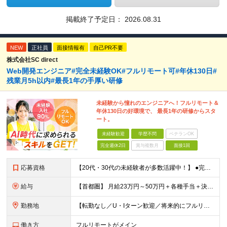
掲載終了予定日：
2026.08.31
NEW
正社員
面接情報有
自己PR不要
株式会社SC direct
Web開発エンジニア#完全未経験OK#フルリモート可#年休130日#
残業月5h以内#最長1年の手厚い研修
未経験から憧れのエンジニアへ！フルリモート＆
年休130日の好環境で、 最長1年の研修からスタ
ート。
未経験歓迎
学歴不問
ベテランOK
完全週休2日
賞与複数月
面接1回
応募資格
【20代・30代の未経験者が多数活躍中！】 ●完全未経験、第二新卒、既卒、フリーターの方大歓迎！ ●学歴・職歴・転職回数・ブランク一切不問 ※34歳までの方（若年層の長期キャリア形成を図るため） ★
給与
【首都圏】 月給23万円～50万円＋各種手当＋決算賞与 【大阪】 月給22万円～50万円＋各種手当＋決算賞与 【愛知】 月給21.5万円～50万円＋各種手当＋決算賞与 【福岡・宮城】 月給20万
勤務地
【転勤なし／U・Iターン歓迎／将来的にフルリモートOK】 本社（新宿区）、大阪支店、名古屋支店または東京都・神奈川県・千葉県・埼玉県・愛知県・大阪府・福岡県をはじめ、全国のプロジェクト先 ※ご希望を
働き方
フルリモートがメイン