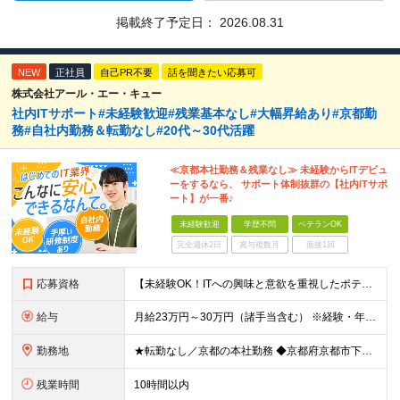
掲載終了予定日：
2026.08.31
NEW
正社員
自己PR不要
話を聞きたい応募可
株式会社アール・エー・キュー
社内ITサポート#未経験歓迎#残業基本なし#大幅昇給あり#京都勤
務#自社内勤務＆転勤なし#20代～30代活躍
≪京都本社勤務＆残業なし≫ 未経験からITデビュ
ーをするなら、 サポート体制抜群の【社内ITサポ
ート】が一番♪
未経験歓迎
学歴不問
ベテランOK
完全週休2日
賞与複数月
面接1回
応募資格
【未経験OK！ITへの興味と意欲を重視したポテンシャル採用です！】 ●未経験・知識がなくてもITへの関心や興味があればOK！ ●学歴不問 ＼前職での経験や業界は一切不問！／ □「昔からパソコンを触る
給与
月給23万円～30万円（諸手当含む） ※経験・年齢・スキルなどを考慮の上、当社規定により優遇いたします。 ※残業は基本発生しませんが、発生した場合は時間外手当を全額別途支給します。 ※試用期間2ヶ月
勤務地
★転勤なし／京都の本社勤務 ◆京都府京都市下京区五条通寺町西入ル御影堂町16-21 京都建物ビル2F ┗「清水五条」駅徒歩2分 ＼配属部署は温かい職場です♪／ 平均年齢は28歳で、若手も多く在籍し
残業時間
10時間以内