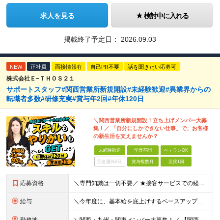
求人を見る
検討中に入れる
掲載終了予定日：
2026.09.03
NEW
正社員
面接情報有
自己PR不要
話を聞きたい応募可
株式会社Ｅ−ＴＨＯＳ２１
サポートスタッフ#関西営業所新規開設#未経験歓迎#異業界からの
転職者多数#研修充実#賞与年2回#年休120日
＼関西営業所新規開設！立ち上げメンバー大募
集！／ 「自分にしかできない仕事」で、お客様
の新生活を支えませんか？
未経験歓迎
学歴不問
ベテランOK
完全週休2日
賞与複数月
面接1回
応募資格
＼専門知識は一切不要／ ★接客サービスでの経験がある方は大歓迎！ ■未経験OK ■第二新卒歓迎 ■学歴不問 ＼こんな方にぴったりです／ ◇自分にしかできない仕事で誰かを喜ばせたい方 ◇日常でも活かせ
給与
＼今年度に、基本給を底上げするベースアップを実施！／ ◆月給23.1万～40万円＋賞与年2回＋交通費全額支給 ※経験・資格・能力等を考慮の上、当社規定により優遇します。 ※上記の金額に加えて、時間外