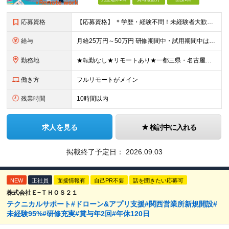
応募資格
【応募資格】 ＊学歴・経験不問！未経験者大歓迎＊ ◆未経験からWebクリエイターとして働いてみたい方 ◆第二新卒・ブランクのある方も大歓迎！ ★学歴・知識・経験は一切問いません！ ★面接は「ポート
給与
月給25万円～50万円 研修期間中・試用期間中は給与が異なります。 >>研修期間中（入社6ヶ月後）の給与 一律：月給21万円～50万円 >>試用期間中（6ヶ月）の給与 関東：月給21万円～ 関西
勤務地
★転勤なし★リモートあり★一都三県・名古屋・関西・九州 ◎案件によって ┗完全在宅勤務（フルリモート）も可能！ ┗希望に応じて幅広い働き方やプランが選べます！ ◆本社または一都三県 （東京都・
働き方
フルリモートがメイン
残業時間
10時間以内
求人を見る
検討中に入れる
掲載終了予定日：
2026.09.03
NEW
正社員
面接情報有
自己PR不要
話を聞きたい応募可
株式会社Ｅ−ＴＨＯＳ２１
テクニカルサポート#ドローン&アプリ支援#関西営業所新規開設#
未経験95%#研修充実#賞与年2回#年休120日