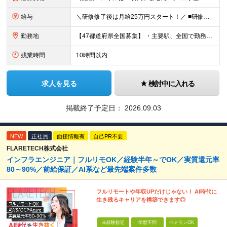
給与
＼研修修了後は月給25万円スタート！／ ■研修修了後 月給25万円＋賞与＋インセンティブ賞与 ※残業代は別途支給 ▽研修期間▽ 【未経験者】 ▶ 月給20万円～ 【固定残業代について】
勤務地
【47都道府県全国募集】 ・主要駅、全国で勤務可能！ ・どこに住んでいても応募可能！ 【東京本社】 東京都品川区東品川5-9-2 在宅でコツコツ働きながら、長く安定して続けられます♪ 本社：〒1
残業時間
10時間以内
求人を見る
検討中に入れる
掲載終了予定日：
2026.09.03
NEW
正社員
面接情報有
自己PR不要
FLARETECH株式会社
インフラエンジニア｜フルリモOK／経験半年～でOK／実質還元率
80～90%／前給保証／AI系など最先端案件多数
フルリモートや年収UPだけじゃない！ AI時代に
生き残るキャリアを構築できます◎
未経験歓迎
学歴不問
ベテランOK