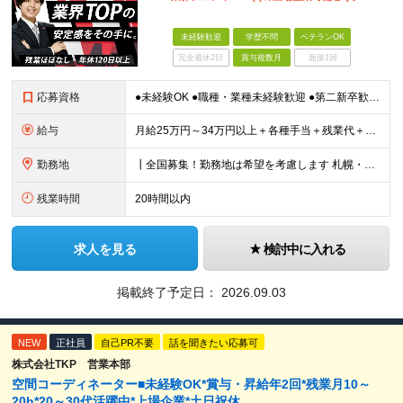
未経験歓迎
学歴不問
ベテランOK
完全週休2日
賞与複数月
面接1回
応募資格
●未経験OK ●職種・業種未経験歓迎 ●第二新卒歓迎 ●学歴不問 ＜こんな方におすすめ！＞ ◎ホテル・アパレル・携帯販売など接客経験を活かしたい ◎「今の会社、この先が見えない」と感じている ◎上場
給与
月給25万円～34万円以上＋各種手当＋残業代＋賞与年2回（昨年度2～4ヶ月分） 初年度想定年収：350万円～ ＜クラス・経験別の月給目安＞ ■メンバークラス：月給25万円以上 ■店長やSVなどのマネ
勤務地
┃全国募集！勤務地は希望を考慮します 札幌・仙台・東京・横浜・静岡・名古屋・大阪・京都・広島・福岡 募集 ※上記のほか、全国に拠点あり ※キャリアアップやキャリアシフトに伴う転勤も一部ありますが、基
残業時間
20時間以内
求人を見る
検討中に入れる
掲載終了予定日：
2026.09.03
NEW
正社員
自己PR不要
話を聞きたい応募可
株式会社TKP 営業本部
空間コーディネーター■未経験OK*賞与・昇給年2回*残業月10～
20h*20～30代活躍中*上場企業*土日祝休