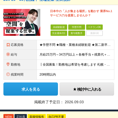
日本中の「人が集まる場所」を動かす 業界No.1
サービス(*)を提案しませんか？
未経験歓迎
学歴不問
ベテランOK
完全週休2日
賞与複数月
面接1回
応募資格
★学歴不問 ★職種・業種未経験歓迎 ★第二新卒歓迎 ＜こんな方にオススメ＞ ◎一つの商材ではなく、幅広い提案で勝負したい ◎成長企業でスケールの大きい仕事に挑戦したい ◎実力を評価されたい＆腰を据え
給与
月給25万円～34万円以上＋各種手当＋残業代＋賞与年2回 初年度想定年収：348万円～ ※経験・能力を考慮のうえ優遇します。 ※上記にはエリア給（10,000円～15,000円）、見込み残業代（20
勤務地
┃全国募集！勤務地は希望を考慮します 札幌・仙台・東京・横浜・金沢・名古屋・大阪・京都・広島・福岡 募集 ※上記のほか、全国に拠点あり ※キャリアアップやキャリアシフトに伴う転勤も一部ありますが、基
残業時間
20時間以内
求人を見る
検討中に入れる
掲載終了予定日：
2026.09.03
NEW
正社員
面接情報有
自己PR不要