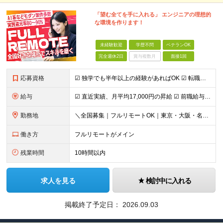
「望む全てを手に入れる」 エンジニアの理想的
な環境を作ります！
未経験歓迎
学歴不問
ベテランOK
完全週休2日
賞与複数月
面接1回
応募資格
☑︎ 独学でも半年以上の経験があればOK ☑︎ 転職回数・ブランク不問 ☑︎ 学歴不問 ☑︎ スキルチェンジ可 下記いずれかの実務経験をお持ちの方 ■システム開発 ┗言語・工程・業界・ジャンルなどは
給与
☑︎ 直近実績、月平均17,000円の昇給 ☑︎ 前職給与100%保証 ☑︎ 実質還元率80～90% ☑︎ 待機時も給与は満額支給 月給35万円～70万円＋交通費など各種手当 ※想定年収：4,200
勤務地
＼全国募集｜フルリモートOK｜東京・大阪・名古屋エリアは出社案件も豊富／ 【1】フルリモートの場合…全国各地にて完全在宅勤務が可能！強制的な出社日もありません。 【2】出社の場合…本社、大阪支店、も
働き方
フルリモートがメイン
残業時間
10時間以内
求人を見る
検討中に入れる
掲載終了予定日：
2026.09.03