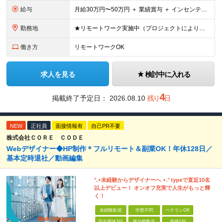
給与
⽉給30万円〜50万円 ＋ 業績賞与 ＋ インセンティブ賞与 経験者：35万円～ ※IT新人時25万円〜 ※経験・スキルを考慮の上、決定します。 ※経験者は別途優遇！ ★試⽤期間：3ヶ⽉ ★学
勤務地
★リモートワーク実施中（プロジェクトによりフルリモートもあり） ★配属先は希望を最⼤限考慮
働き方
リモートワークOK
求人を見る
検討中に入れる
4
掲載終了予定日：
2026.08.10
残り
日
NEW
正社員
面接情報有
自己PR不要
株式会社ＣＯＲＥ ＣＯＤＥ
Webデザイナー◆HP制作＊フルリモート＆副業OK！年休128日／
基本定時退社／動画編集
°.⋆未経験からデザイナーへ ⋆.° typeで直近10名
以上デビュー！ オンオフ充実で人生がもっと輝
く！
未経験歓迎
学歴不問
ベテランOK
完全週休2日
賞与複数月
面接1回