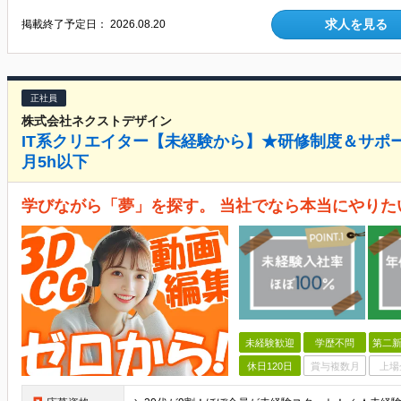
求人を見る
掲載終了予定日：
2026.08.20
正社員
株式会社ネクストデザイン
IT系クリエイター【未経験から】★研修制度＆サポ
月5h以下
学びながら「夢」を探す。 当社でなら本当にやりた
未経験歓迎
学歴不問
第二新
休日120日
賞与複数月
上場