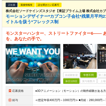
正社員
面接情報有
話を聞きたい応募可
株式会社ソードケインズスタジオ【東証プライム上場 株式会社カプ
モーションデザイナー*カプコン子会社*残業月平均2
イトルを扱う*フレックス制
モンスターハンター、ストリートファイター6—— 
を、あなたの手で。
未経験歓迎
学歴不問
第二新
休日120日
賞与複数月
上場
応募資格
給与