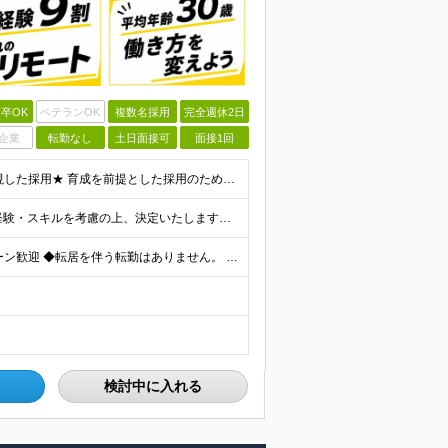
卒OK
ベテランOK
複数名採用
完全週休2日
企業
転勤なし
土日面接可
面接1回
＼未経験スタートを応援します！／ ★人柄・意欲を重視した採用★ 育成を前提とした採用のため、 「PCに触ったことがほとんどない…」という方の挑戦も歓迎！ ＜例えば…＞ ●やりたいことはあるけど、ス
月給30万円～70万円+インセンティブ賞与 ※月給額は経験・スキルを考慮の上、決定いたします。 【インセンティブについて】 自社サービスを提案し、サービス化した場合、一部の利益をインセンティブとして
＼リモートワーク・フルリモートあり！／ ◆Ｕ・Ｉターン歓迎 ◆転居を伴う転勤はありません。 ◆配属先はお住まいや希望を考慮し決定します。 ◆マイカー通勤OK（駐車場あり／プロジェクトによる） 【本
検討中に入れる