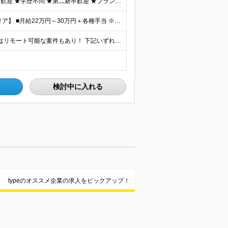
＼20代が9割！ほぼ全員が未経験スタート！／ ★未経験歓迎 ★学歴不問 ★第二新卒歓迎 ★ブランクOK 特別な知識や経験は一切不問です。 「やってみたい」という意欲を重視し、選考を行います。 ■こ
★全国募集です！ 【関東エリア・関西エリア・東海エリア】 ■月給22万円～30万円＋各種手当 ※上記には、固定残業代が含まれます └関東エリア：月9時間分（月1万3808円～） └関西エリア：月15
★研修はオンラインで完結！ ★全国募集！ ★本配属後はリモート可能な案件もあり！ 下記いずれかでの勤務になります ◎本社 ◎各事業所 ◎全国の各プロジェクト先 【東京本社】 東京都台東区上野7丁目
検討中に入れる
typeのオススメ企業の求人をピックアップ！