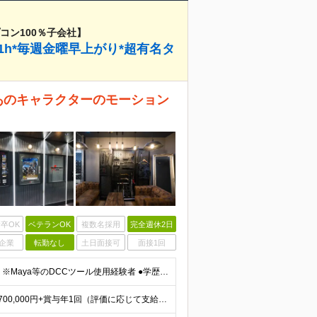
コン100％子会社】
1h*毎週金曜早上がり*超有名タ
あのキャラクターのモーション
卒OK
ベテランOK
複数名採用
完全週休2日
企業
転勤なし
土日面接可
面接1回
●3Dアニメーション（モーション）の制作経験がある方 ※Maya等のDCCツール使用経験者 ●学歴不問 ≪求める人物像≫ ●一つの会社で長く安定して働きたい方 ●チームで協力してより良いモノづくりを
≪想定年収400万円～1000万円≫ ■月給：280,000円～700,000円+賞与年1回（評価に応じて支給額を決定） ┗基本給：208,000円～520,600円+みなし残業代45時間分 ※試用期