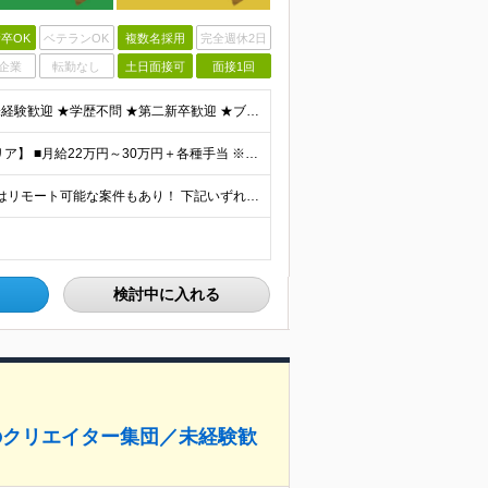
卒OK
ベテランOK
複数名採用
完全週休2日
企業
転勤なし
土日面接可
面接1回
＼9割以上が20代！ほぼ全員が未経験スタート！／ ★未経験歓迎 ★学歴不問 ★第二新卒歓迎 ★ブランクOK 特別な知識や経験は一切不問です。 「やってみたい」という意欲を重視し、選考を行います。
★全国募集です！ 【関東エリア・関西エリア・東海エリア】 ■月給22万円～30万円＋各種手当 ※上記には、固定残業代が含まれます └関東エリア：月9時間分（月1万3808円～） └関西エリア：月15
★研修はオンラインで完結！ ★全国募集！ ★本配属後はリモート可能な案件もあり！ 下記いずれかでの勤務になります ◎本社 ◎各事業所 ◎全国の各プロジェクト先 【東京本社】 東京都台東区上野7丁目
検討中に入れる
のクリエイター集団／未経験歓