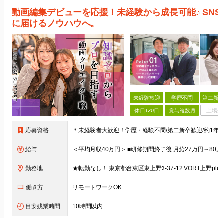
動画編集デビューを応援！未経験から成長可能♪ S
に届けるノウハウへ。
未経験歓迎
学歴不問
第二新
休日120日
賞与複数月
上場
応募資格
給与
勤務地
働き方
リモートワークOK
目安残業時間
10時間以内