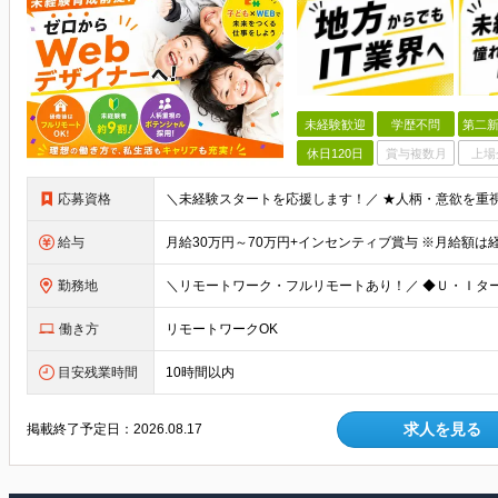
未経験歓迎
学歴不問
第二新
休日120日
賞与複数月
上場
応募資格
給与
勤務地
働き方
リモートワークOK
目安残業時間
10時間以内
求人を見る
掲載終了予定日：
2026.08.17