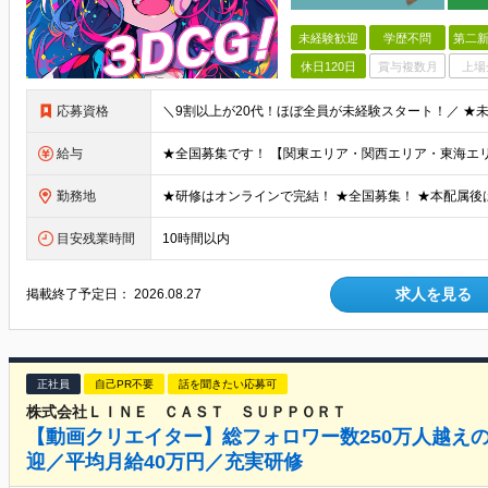
未経験歓迎
学歴不問
第二新
休日120日
賞与複数月
上場
応募資格
給与
勤務地
目安残業時間
10時間以内
求人を見る
掲載終了予定日：
2026.08.27
正社員
自己PR不要
話を聞きたい応募可
株式会社ＬＩＮＥ ＣＡＳＴ ＳＵＰＰＯＲＴ
【動画クリエイター】総フォロワー数250万人越え
迎／平均月給40万円／充実研修