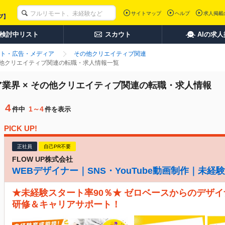
サイトマップ
ヘルプ
求人掲載
検討中リスト
スカウト
AIの求
ト・広告・メディア
その他クリエイティブ関連
の他クリエイティブ関連の転職・求人情報一覧
業界 × その他クリエイティブ関連の転職・求人情報
4
1～4
件中
件を表示
PICK UP!
正社員
自己PR不要
FLOW UP株式会社
WEBデザイナー｜SNS・YouTube動画制作｜未
★未経験スタート率90％★ ゼロベースからのデザイ
研修＆キャリアサポート！