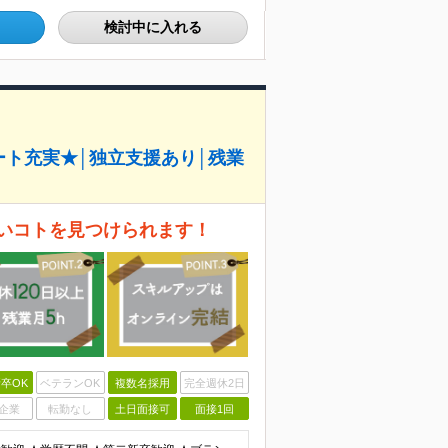
検討中に入れる
ート充実★│独立支援あり│残業
いコトを見つけられます！
卒OK
ベテランOK
複数名採用
完全週休2日
企業
転勤なし
土日面接可
面接1回