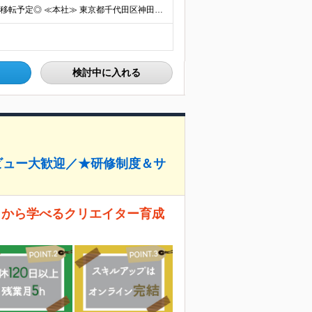
◆神田駅から徒歩6分！2027年にはカプコン東京支店へ移転予定◎ ≪本社≫ 東京都千代田区神田西福田町4 ONEST神田西福田町ビル5F ≪株式会社カプコン東京支店≫ 東京都新宿区西新宿二丁目1番
検討中に入れる
ビュー大歓迎／★研修制度＆サ
ゼロから学べるクリエイター育成