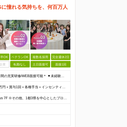
NSに憧れる気持ちを、何百万人
卒OK
ベテランOK
複数名採用
完全週休2日
企業
転勤なし
土日面接可
面接1回
＊未経験者大歓迎！学歴・経験不問/第二新卒歓迎/約1年間の充実研修/WEB面接可能＊ ▼未経験歓迎＆完全ポテンシャル採用！▼ 基礎のキソから学べる研修があるので経験は一切不問！ 面接では「あなたの
＜平均月収40万円＞ ■研修期間終了後 月給27万円～80万円＋賞与1回＋各種手当＋インセンティブ ※試用期間中は月給22万円～（スキル経験によって変動あり）となります。 その後は実力により給与が
★転勤なし！ 東京都台東区東上野3-37-12 VORT上野plus 7F ※その他、1都3県を中心としたプロジェクト先 ※(変更の範囲)上記を除く当社関連勤務地