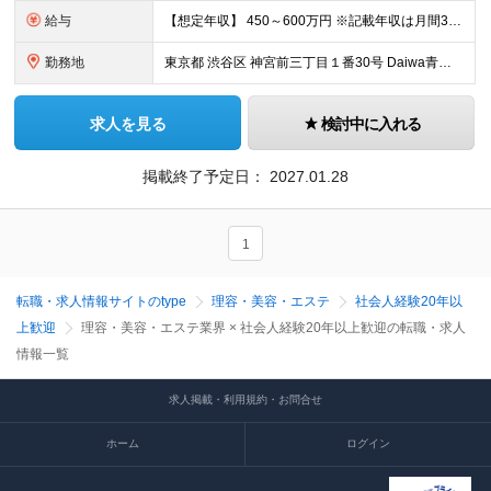
給与
【想定年収】 450～600万円 ※記載年収は月間30hの固定残業代を含む（固定残業代超過分は別途支給） ※試用期間3ヶ月
勤務地
東京都 渋谷区 神宮前三丁目１番30号 Daiwa青山ビル２F ※変更範囲：現時点において他に拠点はなく具体的な予定はありませんが、 将来業容拡大時において異動を命じる可能性はあります。
求人を見る
検討中に入れる
掲載終了予定日：
2027.01.28
1
転職・求人情報サイトのtype
理容・美容・エステ
社会人経験20年以
上歓迎
理容・美容・エステ業界 × 社会人経験20年以上歓迎の転職・求人
情報一覧
求人掲載・利用規約・お問合せ
ホーム
ログイン