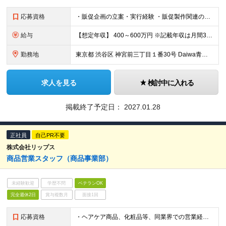
応募資格
・販促企画の立案・実行経験 ・販促製作関連の進行管理経験 ・一般的なビジネスマナー
給与
【想定年収】 400～600万円 ※記載年収は月間30hの固定残業代を含む（固定残業代超過分は別途支給） ※試用期間3ヶ月
勤務地
東京都 渋谷区 神宮前三丁目１番30号 Daiwa青山ビル２F ※変更範囲：現時点において他に拠点はなく具体的な予定はありませんが、 将来業容拡大時において異動を命じる可能性はあります。
求人を見る
検討中に入れる
掲載終了予定日：
2027.01.28
正社員
自己PR不要
株式会社リップス
商品営業スタッフ（商品事業部）
未経験歓迎
学歴不問
ベテランOK
完全週休2日
賞与複数月
面接1回
応募資格
・ヘアケア商品、化粧品等、同業界での営業経験３年以上 ・ドラッグストア、バラエティショップを配荷先とする卸売、小売への営業経験のある方 ・一般的なＰＣスキル