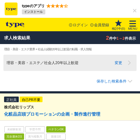
typeのアプリ
インストール
ログイン
会員登録
検討中(
0
)
MENU
2
求人検索結果
件中
1～2
件表示
理容・美容・エステ業界 × 社会人経験20年以上歓迎の転職・求人情報
理容・美容・エステ／社会人20年以上歓迎
変更
保存した検索条件
正社員
自己PR不要
株式会社リップス
化粧品店頭プロモーションの企画・製作進行管理
未経験歓迎
学歴不問
ベテランOK
完全週休2日
賞与複数月
面接1回