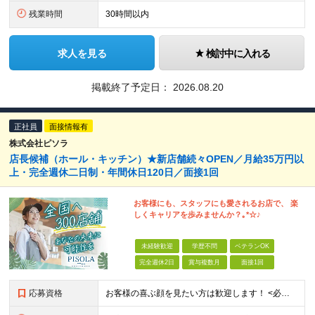
残業時間
30時間以内
求人を見る
検討中に入れる
掲載終了予定日：
2026.08.20
正社員
面接情報有
株式会社ピソラ
店長候補（ホール・キッチン）★新店舗続々OPEN／月給35万円以
上・完全週休二日制・年間休日120日／面接1回
お客様にも、スタッフにも愛されるお店で、 楽
しくキャリアを歩みませんか？｡*☆♪
未経験歓迎
学歴不問
ベテランOK
完全週休2日
賞与複数月
面接1回
応募資格
お客様の喜ぶ顔を見たい方は歓迎します！ <必須条件> ☆学歴不問 ☆飲食業での店長やマネージメント経験をお持ちの方（業種・年数不問） <歓迎条件> ☆何らかの業種での店長・マネージャーの経験 ☆て