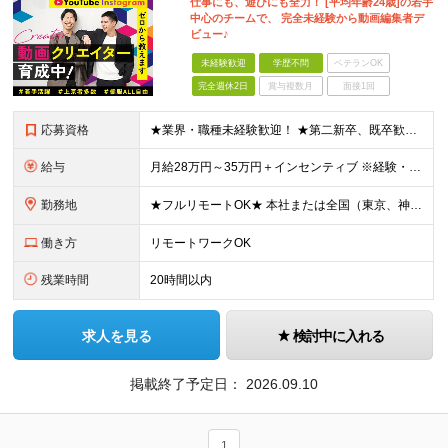
仕事にも、遊びにも全力！ [平均年齢24歳]の若手
中心のチームで、 完全未経験から動画編集者デ
ビュー♪
未経験歓迎
学歴不問
ベテランOK
完全週休2日
賞与複数月
面接1回
応募資格
★業界・職種未経験歓迎！ ★第二新卒、既卒歓迎！ ★社会人未経験歓迎！ ■こんな方におススメ！ ―――――――――― ◎動画編集に興味がある方 ◎SNSやYouTubeをよく見る・好きな方 ◎クリ
給与
月給28万円～35万円＋インセンティブ ※経験・スキルなどを考慮のうえ、決定します。 ※時間外手当は別途全額支給します。 ＼目標＋αで1本担当するごとに5000円！／ ひと月の目標本数以上の動画
勤務地
★フルリモートOK★ 本社または全国（東京、神奈川、千葉、埼玉、大阪）にあるオフィスの利用も可能です！ ＜本社住所＞ 東京都豊島区南池袋1-16-15リージャス5階 ＜大阪支社＞ 大阪府大阪市北区
働き方
リモートワークOK
残業時間
20時間以内
求人を見る
検討中に入れる
掲載終了予定日：
2026.09.10
1