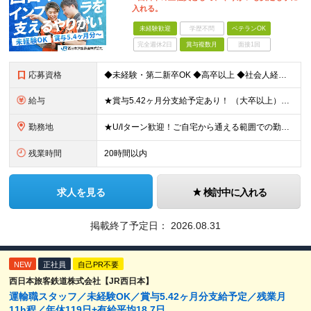
入れる。
未経験歓迎
学歴不問
ベテランOK
完全週休2日
賞与複数月
面接1回
応募資格
◆未経験・第二新卒OK ◆高卒以上 ◆社会人経験（就労経験）がある方 └業界・ポジション・年数不問 〈20～30代の社員が多数活躍中！〉 若手からベテランまで、さまざまな方が在籍。 前職経験を活かし
給与
★賞与5.42ヶ月分支給予定あり！ （大卒以上）月給24万1,692円～39万5,780円＋各種手当＋賞与2回 （高卒以上）月給22万2,662円～39万5,780円＋各種手当＋賞与2回 ※上記は
勤務地
★U/Iターン歓迎！ご自宅から通える範囲での勤務となります ★JR西日本本社（大阪市北区）または、当社事業エリア内（北陸から北九州まで）の各支社で勤務 ※関西に本社あり※ 〈近畿エリア〉 三重県（
残業時間
20時間以内
求人を見る
検討中に入れる
掲載終了予定日：
2026.08.31
NEW
正社員
自己PR不要
西日本旅客鉄道株式会社【JR西日本】
運輸職スタッフ／未経験OK／賞与5.42ヶ月分支給予定／残業月
11h程／年休119日+有給平均18.7日