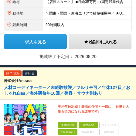
給与
【店長スタート】 ■月給35万円～(固定残業代含む) ※給与額は経験と能力を考慮の上、決定いたします。 ※固定残業代は、時間外労働の有無に関わらず19時間分を、月42,200円支給 ※上記を超える時
勤務地
＼関東・関西・東海エリアで積極採用中／ ★U・Iターン歓迎！ ★住居手当有り（規定あり） ★WEB面接1回のみ！ ★現在のお住まいから引っ越しが必要な場合には、 住居取得にかかる初期費用・引っ越し
残業時間
30時間以内
求人を見る
検討中に入れる
掲載終了予定日：
2026.08.20
終了間近
正社員
株式会社Antrace
人材コーディネーター／未経験歓迎／フルリモ可／年休127日／お
しゃれ自由／海外研修年10回／美容・サウナ割あり
平均年齢24歳！最高の仲間と一緒に、 仕事も人
生も全力になれる環境です♪
未経験歓迎
学歴不問
ベテランOK
完全週休2日
賞与複数月
面接1回