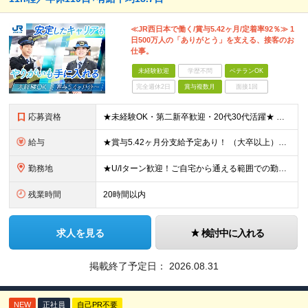
≪JR西日本で働く/賞与5.42ヶ月/定着率92％≫ 1
日500万人の「ありがとう」を支える、接客のお
仕事。
未経験歓迎
学歴不問
ベテランOK
完全週休2日
賞与複数月
面接1回
応募資格
★未経験OK・第二新卒歓迎・20代30代活躍★ ☆高卒以上 ☆社会人経験（就労経験）がある方 業界・ポジション・年数は不問です！ 「誰もが知る大手企業で働きたい」 「1人より、チームで仕事がした
給与
★賞与5.42ヶ月分支給予定あり！ （大卒以上）月給24万1,692円～39万5,780円＋各種手当＋賞与2回 （高卒以上）月給22万2,662円～39万5,780円＋各種手当＋賞与2回 ※上記は
勤務地
★U/Iターン歓迎！ご自宅から通える範囲での勤務となります ★JR西日本本社（大阪市北区）または、当社事業エリア内（北陸から北九州まで）の各支社で勤務 ※関西に本社あり※ 〈近畿エリア〉 三重県（
残業時間
20時間以内
求人を見る
検討中に入れる
掲載終了予定日：
2026.08.31
NEW
正社員
自己PR不要