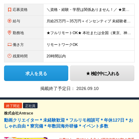
応募資格
＼資格・経験・学歴は関係ありません！／ ★業界・職種未経験歓迎！ ★第二新卒、既卒歓迎！ ★社会人未経験歓迎！ ―――――――――― こんな方におススメ！ ―――――――――― ◎ボードゲーム好き
給与
月給25万円～35万円＋インセンティブ 未経験者：月給25万円～＋インセンティブ 経験者：月給35万円～＋インセンティブ （※経験者は営業経験5年以上の方を想定） ※経験・スキルなどを考慮のうえ、
勤務地
★フルリモートOK★ 本社または全国（東京、神奈川、千葉、埼玉、大阪）にあるオフィスの利用も可能です！ ＜本社住所＞ 東京都豊島区南池袋1-16-15リージャス5階 ＜大阪支社＞ 大阪府大阪市北区
働き方
リモートワークOK
残業時間
20時間以内
求人を見る
検討中に入れる
掲載終了予定日：
2026.09.10
終了間近
正社員
株式会社Antrace
動画クリエイター＊未経験歓迎＊フルリモ相談可＊年休127日＊お
しゃれ自由＊寮完備＊年数回海外研修＊イベント多数