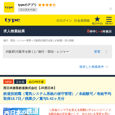
typeのアプリ
インストール
ログイン
会員登録
検討中(
0
)
MENU
8
求人検索結果
件中
1～8
件表示
旅行・宿泊・レジャー業界 × 大阪府(大阪市を除く)の転職・求人情報
大阪府(大阪市を除く)／旅行・宿泊・レジャー
変更
保存した検索条件
NEW
正社員
自己PR不要
西日本旅客鉄道株式会社【JR西日本】
鉄道技術職（電気システム系統の保守管理）／未経験可／有給平均
取得18.7日／残業少／賞与5.42ヶ月分
＼社会インフラを支える役割にチャレンジ！／ J
R西日本の正社員として、やりがいも安定も手に