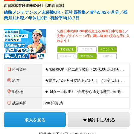
西日本旅客鉄道株式会社【JR西日本】
線路メンテナンス／未経験OK・正社員募集／賞与5.42ヶ月分／残
業月11h程／年休119日+有給平均18.7日
＼西日本の約1,200駅を支えるJR西日本で働く／
安定×プライベート×手に職…将来の安心を手に入
れよう！
未経験歓迎
学歴不問
ベテランOK
完全週休2日
賞与複数月
面接1回
応募資格
★未経験OK・第二新卒歓迎・20代30代活躍★ ☆高卒以上 ☆社会人経験（就労経験）がある方 業界・ポジション・年数は不問です！ 「誰もが知る大手企業で働きたい」 「1人より、チームで仕事がした
給与
★賞与5.42ヶ月分支給予定あり！ （大卒以上）月給24万1,692円～39万5,780円＋各種手当＋賞与2回 （高卒以上）月給22万2,662円～39万5,780円＋各種手当＋賞与2回 ※上記は2
勤務地
★U/Iターン歓迎！ご自宅から通える範囲での勤務となります ★JR西日本本社（大阪市北区）または、当社事業エリア内（北陸から北九州まで）の各支社で勤務 ※関西に本社あり※ 〈近畿エリア〉 三重県（
残業時間
20時間以内
求人を見る
検討中に入れる