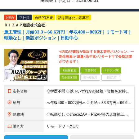
掲載終了予定日：
2026.08.31
NEW
正社員
自己PR不要
話を聞きたい応募可
ＲＩＺＡＰ建設株式会社
施工管理｜月給33.3～66.6万円｜年収400～800万｜リモート可｜
転勤なし｜新設ポジション｜日勤中心
≪RIZAP建設が新設する施工管理ポジション、一
期生募集≫ 裁量×高年収×リモート可で長期活躍
ができます！
未経験歓迎
学歴不問
ベテランOK
完全週休2日
賞与複数月
面接1回
応募資格
◇学歴不問 ◇以下いずれかの経験・資格をお持ちの方 ≪対象経験≫ ・店舗内装工事（フィットネス・飲食・物販など）の施工管理経験 ・電気/空調/給排水工事いずれかの施工管理経験（1年以上目安） ・職長
給与
≪年収400～800万円≫ ◇月給：33.3万円～66.6万円 ◇残業代別途支給 ◇昇給年2回（実力次第でスピード昇給可能） スキル・経験に応じた評価制度 ￣￣￣￣￣￣￣￣￣￣￣￣￣ 新設チームのた
勤務地
◇転勤なし ◇chocoZAP・RIZAP等の店舗施工を担当 ◇本社もしくは在宅での勤務になります 【本社所在地】 東京都新宿区西新宿8-17-1 住友不動産新宿グランドタワー36F 【転勤につい
働き方
リモートワークOK