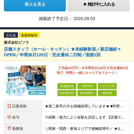
求人を見る
検討中に入れる
掲載終了予定日：
2026.09.03
正社員
面接情報有
株式会社ピソラ
店舗スタッフ（ホール・キッチン）★未経験歓迎／新店舗続々
OPEN／年間休日120日・完全週休二日制／面接1回
【*月給24万円～＆年間休日120日＆完全週休2日
制*】 仲間と一緒にキャリアをスタート！
未経験歓迎
学歴不問
ベテランOK
完全週休2日
賞与複数月
面接1回
応募資格
★第二新卒の方を積極採用しています★ ■学歴不問 ■業種・職種とも未経験OK！ ＼店長やエリアマネージャーの経験がある方は即戦力として／ 【ブランク・未経験の方も大歓迎】 大切なのは、スタッフや
給与
※経験・能力により金額を決定します 【店舗スタッフスタート】 ■月給24万3000円～ ※上記金額には固定残業代（19時間分／29,300円）を含む。 ※上記を超える時間外労働分は追加で支給 ※引
勤務地
＼関東・関西・東海エリアで積極採用中／ ★U・Iターン歓迎！ ★住居手当有り（規定あり） ★WEB面接1回のみ！ ★現在のお住まいから引っ越しが必要な場合には、 住居取得にかかる初期費用・引っ越し