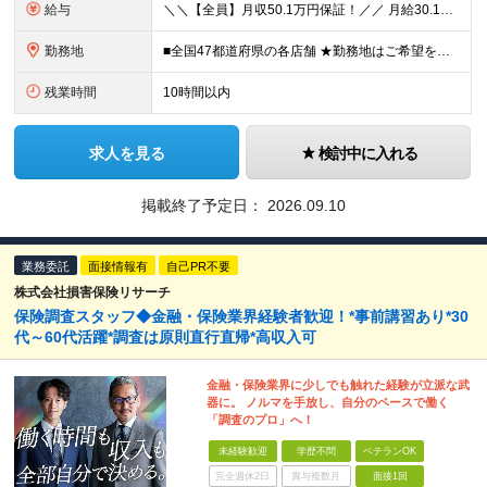
給与
＼＼【全員】月収50.1万円保証！／／ 月給30.1万円＋インセン＋特別手当20万円(半年間)＋賞与 ※経験者は優遇いたします（研修も免除の場合有） ※固定残業代:7万4000円以上/月45時間分
勤務地
■全国47都道府県の各店舗 ★勤務地はご希望を考慮の上、決定します ★今後も店舗を全国に拡大していきます ★U・Iターン歓迎（社宅あり） ★マイカー通勤OK（地域により規定あり。詳細はお問合せくださ
残業時間
10時間以内
求人を見る
検討中に入れる
掲載終了予定日：
2026.09.10
業務委託
面接情報有
自己PR不要
株式会社損害保険リサーチ
保険調査スタッフ◆金融・保険業界経験者歓迎！*事前講習あり*30
代～60代活躍*調査は原則直行直帰*高収入可
金融・保険業界に少しでも触れた経験が立派な武
器に。 ノルマを手放し、自分のペースで働く
「調査のプロ」へ！
未経験歓迎
学歴不問
ベテランOK
完全週休2日
賞与複数月
面接1回