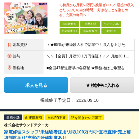
＼初月から月収50万円×残業ゼロ！／ 理想の収入
とたっぷりの自分時間。 好きなことを楽しめ
る、充実の毎日へ！
未経験歓迎
学歴不問
ベテランOK
完全週休2日
賞与複数月
面接1回
応募資格
＜★95%が未経験入社で活躍中！収入を上げたい・新しいスキルを身につけたい方、大歓迎！★＞ ◆学歴不問・第二新卒歓迎 ◆社会人経験1年以上 ★100％人柄、意欲重視の採用です 「新しい環境でスタート
給与
＼＼【全員】月収50.1万円保証！／／ 月給30.1万円＋インセン＋特別手当20万円(半年間)＋賞与 ※経験者は優遇いたします（研修も免除の場合有） ※固定残業代:7万4000円以上/月45時間分
勤務地
■全国47都道府県の各店舗 ★勤務地はご希望を考慮の上、決定します ★今後も店舗を全国に拡大していきます ★U・Iターン歓迎（社宅あり） ★マイカー通勤OK（地域により規定あり。詳細はお問合せくださ
求人を見る
検討中に入れる
掲載終了予定日：
2026.09.10
業務委託
面接情報有
自己PR不要
話を聞きたい応募可
株式会社サウンドテクニカ
家電修理スタッフ*未経験者採用*月収100万円可*直行直帰*売上補
填制度あり*充実の研修制度あり