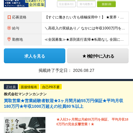
完全週休2日
賞与複数月
面接1回
応募資格
【すぐに働きたい方も積極採用中！】 ★業界・職種未経験の方も歓迎…特別な知識は不問です ★年齢不問…40代50代を中心に幅広い年齢層の方が活躍中です ※学歴不問 ≪異業種出身の未経験者も活躍していま
給与
＼高収入の実績あり／ なかには年収1000万円を超えるスペシャリストもいらっしゃいます！ 【完全出来高報酬制】 ★仕事に慣れるまで収入をサポート 1か月目：報酬が通常の2倍 2か月目：報酬が通常の1
勤務地
≪全国募集≫★原則直行直帰★転勤なし 全国に55の拠点を展開していますので、現在お住いの地域で働けます。また、原則直行直帰で調査を行い、レポート作成はご自宅にて行うことができるため、自分のペースで働け
求人を見る
検討中に入れる
掲載終了予定日：
2026.08.27
正社員
面接情報有
自己PR不要
株式会社マンクンカンクン
買取営業★営業経験者歓迎★3ヶ月間月給55万円保証★平均月収
180万円★年収1000万超えの社員80％以上
★入社3ヶ月間は月給55万円を保証、 平均月収18
0万円の完全反響営業！★