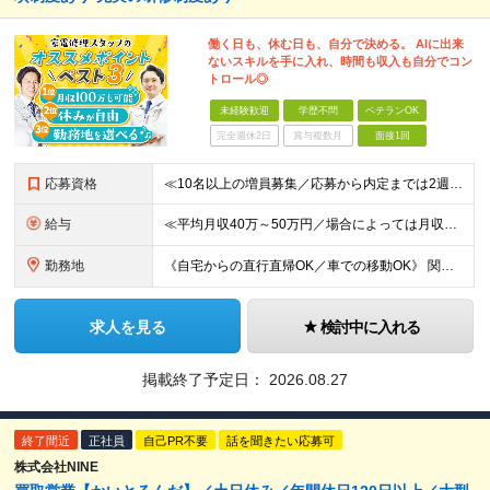
働く日も、休む日も、自分で決める。 AIに出来
ないスキルを手に入れ、時間も収入も自分でコン
トロール◎
未経験歓迎
学歴不問
ベテランOK
完全週休2日
賞与複数月
面接1回
応募資格
≪10名以上の増員募集／応募から内定までは2週間！≫ ≪未経験スタートが90％以上／必要なのは自動車免許のみ≫ ★20～40代を中心に幅広い世代の方が活躍中！ ■学歴不問 ■未経験OK ■普通自動車免
給与
≪平均月収40万～50万円／場合によっては月収100万円も可≫ ≪1年目想定年収480万円～600万円！≫ ◆完全出来高制 ※開業後、5ヶ月間は売上補填制度あり（売上額による） ◎技術研修期間(2ヶ
勤務地
《自宅からの直行直帰OK／車での移動OK》 関東、近畿、東海、九州、北海道、東北、北陸、中国の各エリア ★希望地域を優先します ・南関東エリア(神奈川/東京/埼玉/千葉) ・近畿エリア(大阪/兵庫/
求人を見る
検討中に入れる
掲載終了予定日：
2026.08.27
終了間近
正社員
自己PR不要
話を聞きたい応募可
株式会社NINE