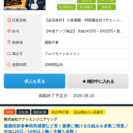
未経験歓迎
学歴不問
ベテランOK
完全週休2日
賞与複数月
面接1回
応募資格
【必須条件】 ◎⾸都圏・関⻄圏在住でITエンジニアとしての実務経験が3年以上ある⽅（開発・インフラいずれも歓迎） →⾸都圏（東京、神奈川、千葉、埼⽟）、関⻄圏（⼤阪、兵庫、京都）在住のITエンジニア採
給与
【年収アップ保証】 月給24万円～100万円＋賞与（年3回）＋諸手当 ◆想定年収432万円〜1200万円(経験・スキルを考慮し決定) ※年収アップ保証付帯 ◆基本給には⽉20時間分の固定残業代(31,
勤務地
通勤不要
働き方
フルリモートがメイン
残業時間
10時間以内
求人を見る
検討中に入れる
掲載終了予定日：
2026.08.20
NEW
正社員
契約社員
自己PR不要
話を聞きたい応募可
株式会社アクトエンジニアリング
建築技術者◆病気補償など長く健康に働ける仕組みを多数ご用意／
年休120日／10年以上働く先輩も多数！