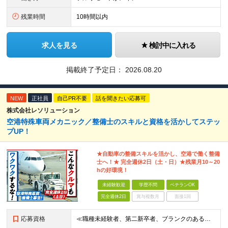
残業時間
10時間以内
求人を見る
検討中に入れる
掲載終了予定日：
2026.08.20
NEW
正社員
自己PR不要
話を聞きたい応募可
株式会社レソリューション
空港特殊車両メカニック／整備士のスキルと資格を活かしてステッ
プUP！
★自動車の整備スキルを活かし、空港で働く整備
士へ！★ 完全週休2日（土・日）★残業月10～20
hの好環境！
未経験歓迎
学歴不問
ベテランOK
完全週休2日
賞与複数月
面接1回
応募資格
≪職種未経験者、第二新卒者、ブランクのある方歓迎！≫ ◆自動車整備士3級以上の資格をお持ちの方 学歴不問。 ◎自動車整備士資格必須 ◎整備経験者優遇 ※技術サポートが充実しており、経験年数は不問