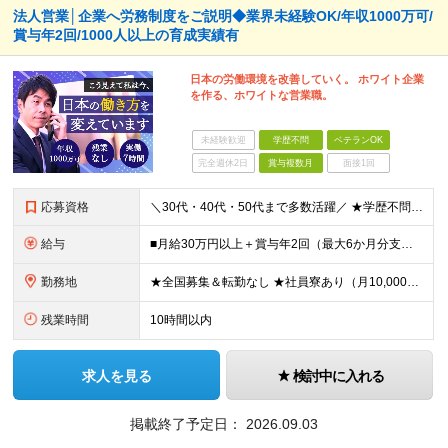
法人営業│企業へ労務制度をご説明◆業界未経験OK/年収1000万可/
賞与年2回/1000人以上の育成実績有
日本の労働環境を改善していく。 ホワイト企業
を作る、ホワイトな営業職。
未経験歓迎
学歴不問
ベテランOK
完全週休2日
賞与複数月
面接1回
応募資格
＼30代・40代・50代まで多数活躍／ ★学歴不問 ★何かしらの営業経験をお持ちの方（経験年数・業界不問） 社会保険や労務の知識は必要ありません。 業界未経験からスタートできます！ ＜仕事のやりが
給与
■月給30万円以上＋賞与年2回（最大6か月分支給実績あり）＋インセンティブ ★インセンティブ毎月支給 └最大で30～65万円を獲得する社員も └入社5年未満の社員の月平均インセンティブ15万円 ★社
勤務地
★全国募集＆転勤なし ★社員寮あり（月10,000円～） ※勤務地による ★直行直帰OK ★車・自転車・バイク通勤OK ※一部事務所 【北海道・東北】 札幌事務所、仙台事務所 【関東】 大宮事務所
残業時間
10時間以内
求人を見る
検討中に入れる
掲載終了予定日：
2026.09.03