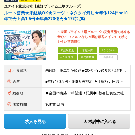
ユナイト株式会社【東証プライム上場グループ】
ルート営業★未経験OK★スーツ・ネクタイ無し★年休124日★10
年で売上高1.5倍★年商270億円★17時定時
＼東証プライム上場グループの安定基盤で将来も
安心／ 《ノルマなし＆既存顧客メイン》で続け
やすい営業職◎
未経験歓迎
学歴不問
ベテランOK
完全週休2日
賞与複数月
面接1回
応募資格
未経験・第二新卒歓迎★20代～30代多数活躍中！ ■普通自動車運転免許（AT限定可） ■学歴不問 ＜こんな方に向いています！＞ ◎営業の仕事に興味がある ◎未経験から専門知識を身につけたい ◎長く働
給与
■年収430万円～640万円想定 ┗月給27万円以上～40万円（地域手当を含む）＋諸手当＋賞与年2回（4.0ヶ月※2024年度実績） ・地域手当…6,000円～30,000円（勤務地・帯同家族の有無に
勤務地
◆全国29拠点／希望通り配属◆6割会社負担の社宅制度（借り上げ社宅※規定あり） ◆転居を伴う転勤なし ◆U・Iターン歓迎 ◆マイカー通勤可 ★建設ICT推進課（埼玉久喜市）積極採用中★ 【北海道エ
残業時間
30時間以内
求人を見る
検討中に入れる