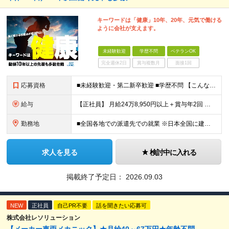
キーワードは「健康」10年、20年、元気で働ける
ように会社が支えます。
未経験歓迎
学歴不問
ベテランOK
完全週休2日
賞与複数月
面接1回
応募資格
■未経験歓迎・第二新卒歓迎 ■学歴不問 【こんな方はぜひご応募ください】 ■大手ゼネコンのプロジェクトに関わってみたい ■福利厚生が整った会社で働きたい ■年収アップを狙いたい ■スケールの大きな仕
給与
【正社員】 月給24万8,950円以上＋賞与年2回 ※年齢・経験・スキル等を考慮の上、当社規定により決定します。 ※残業代、通勤交通費は別途全額支給しています。 【契約社員】 月給28万2,080円
勤務地
■全国各地での派遣先での就業 ※日本全国に建設技術者のニーズがあります。U・Iターン希望の方も歓迎しておりますので、ご希望を気軽にお聞かせください。 ◆本社／東京都港区赤坂3-8-15 THE AK
求人を見る
検討中に入れる
掲載終了予定日：
2026.09.03
NEW
正社員
自己PR不要
話を聞きたい応募可
株式会社レソリューション