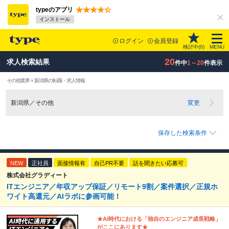
typeのアプリ
インストール
ログイン
会員登録
検討中(
0
)
MENU
20
求人検索結果
件中
1～20
件表示
その他業界 × 新潟県の転職・求人情報
新潟県／その他
変更
保存した検索条件
NEW
正社員
面接情報有
自己PR不要
話を聞きたい応募可
株式会社グラディート
ITエンジニア／年収アップ保証／リモート9割／案件選択／正規ホ
ワイト高還元／AIラボに参画可能！
★AI時代における「独自のエンジニア成⻑戦略」
がここにあります★