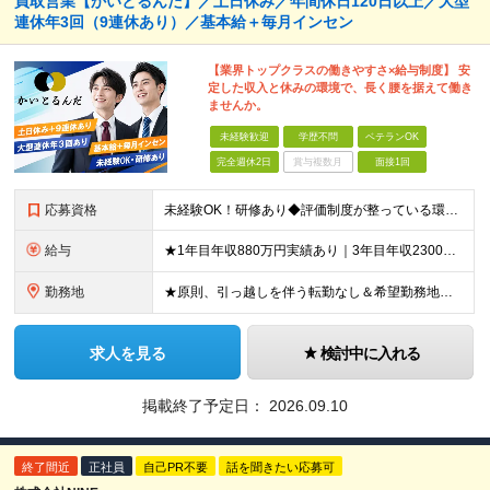
買取営業【かいとるんだ】／土日休み／年間休日120日以上／⼤型
連休年3回（9連休あり）／基本給＋毎⽉インセン
【業界トップクラスの働きやすさ×給与制度】 安
定した収⼊と休みの環境で、⻑く腰を据えて働き
ませんか。
未経験歓迎
学歴不問
ベテランOK
完全週休2日
賞与複数月
面接1回
応募資格
未経験OK！研修あり◆評価制度が整っている環境で働きたい方・休みと収入が安定してる環境で長く働きたい方歓迎 ★業界経験、営業経験⼀切不問 ★PCスキル不問 ★学歴不問 ★今の環境に満⾜できない⽅、ぜ
給与
★1年目年収880万円実績あり｜3年目年収2300万円実績あり｜未経験スタートで月給30万円以上保証 ＜新宿／錦糸町／新橋／渋谷／大森＞ ★月給40万円＋毎月インセンティブ＋交通費＋各種手当＋特別
勤務地
★原則、引っ越しを伴う転勤なし＆希望勤務地確約 札幌／青森／八戸／仙台／宇都宮／水戸／新宿／錦糸町／立川／横浜／大宮／千葉／静岡／名古屋／沼津／浜松／豊橋／新潟／長野／富山／金沢／高松／松山／広島／
求人を見る
検討中に入れる
掲載終了予定日：
2026.09.10
終了間近
正社員
自己PR不要
話を聞きたい応募可