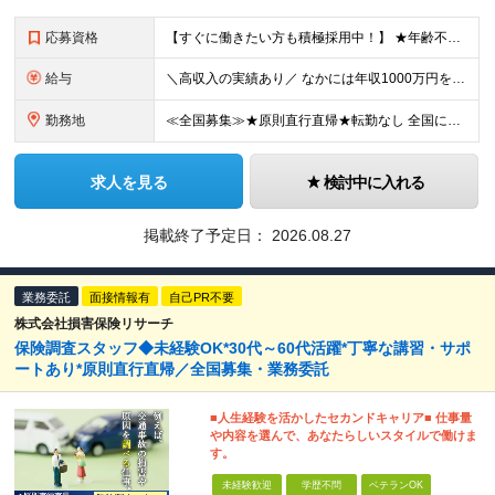
応募資格
【すぐに働きたい方も積極採用中！】 ★年齢不問…40代50代を中心に幅広い年齢層の方が活躍中です ★金融・保険業界の知識がある方 ★学歴不問 ≪異業種出身の未経験者も活躍しています≫ 調査員の半数以
給与
＼高収入の実績あり／ なかには年収1000万円を超える方もいらっしゃいます！ 【完全出来高報酬制】 ★仕事に慣れるまで収入をサポート 1か月目：報酬が通常の2倍 2か月目：報酬が通常の1.5倍 ※災
勤務地
≪全国募集≫★原則直行直帰★転勤なし 全国に55の拠点を展開していますので、現在お住いの地域で働けます。また、原則直行直帰で調査を行い、レポート作成はご自宅にて行うことができるため、自分のペースで働け
求人を見る
検討中に入れる
掲載終了予定日：
2026.08.27
業務委託
面接情報有
自己PR不要
株式会社損害保険リサーチ
保険調査スタッフ◆未経験OK*30代～60代活躍*丁寧な講習・サポ
ートあり*原則直行直帰／全国募集・業務委託
■人生経験を活かしたセカンドキャリア■ 仕事量
や内容を選んで、あなたらしいスタイルで働けま
す。
未経験歓迎
学歴不問
ベテランOK