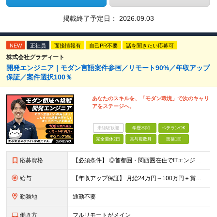
掲載終了予定日：
2026.09.03
NEW
正社員
面接情報有
自己PR不要
話を聞きたい応募可
株式会社グラディート
開発エンジニア｜モダン言語案件参画／リモート90%／年収アップ
保証／案件選択100％
あなたのスキルを、「モダン環境」で次のキャリ
アをステージへ。
未経験歓迎
学歴不問
ベテランOK
完全週休2日
賞与複数月
面接1回
応募資格
【必須条件】 ◎首都圏・関西圏在住でITエンジニアとしての実務経験が3年以上ある⽅（開発・インフラいずれも歓迎） →首都圏（東京、神奈川、千葉、埼玉）、関西圏（大阪、兵庫、京都）在住のITエンジニア採
給与
【年収アップ保証】 月給24万円～100万円＋賞与（年3回）＋諸手当 ◆想定年収432万円〜1200万円(経験・スキルを考慮し決定) ※年収アップ保証付帯 ◆基本給には⽉20時間分の固定残業代(31,
勤務地
通勤不要
働き方
フルリモートがメイン