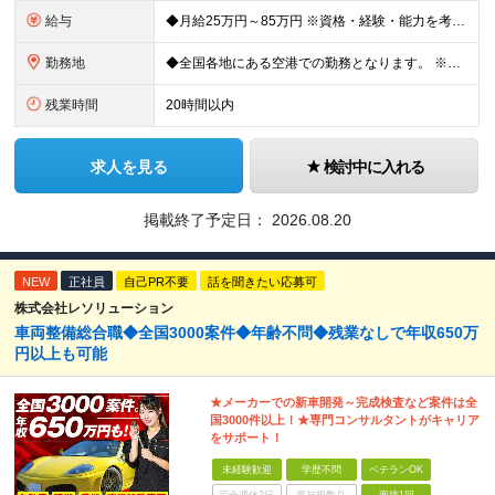
給与
◆月給25万円～85万円 ※資格・経験・能力を考慮の上、優遇 ※現年収・年齢・経験・資格・能力等、総合的に考慮し、決定します。 ※自動車整備の実務経験がある方はご相談ください！ ※試用期間有(同待遇/
勤務地
◆全国各地にある空港での勤務となります。 ※希望を考慮し勤務先を決定いたします。 ※地域により空港内特殊車両の整備を空港外で行なう事もあります。 ★遠方からのご応募も歓迎です。引越など赴任に伴う
残業時間
20時間以内
求人を見る
検討中に入れる
掲載終了予定日：
2026.08.20
NEW
正社員
自己PR不要
話を聞きたい応募可
株式会社レソリューション
車両整備総合職◆全国3000案件◆年齢不問◆残業なしで年収650万
円以上も可能
★メーカーでの新車開発～完成検査など案件は全
国3000件以上！★専門コンサルタントがキャリア
をサポート！
未経験歓迎
学歴不問
ベテランOK