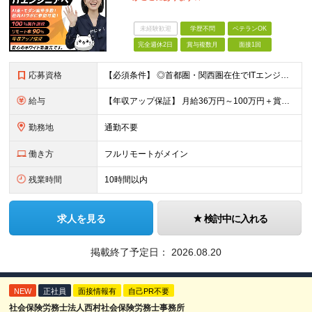
未経験歓迎
学歴不問
ベテランOK
完全週休2日
賞与複数月
面接1回
応募資格
【必須条件】 ◎首都圏・関西圏在住でITエンジニアとしての実務経験が3年以上ある⽅（開発・インフラいずれも歓迎） →首都圏（東京、神奈川、千葉、埼玉）、関西圏（大阪、兵庫、京都）在住のITエンジニア採
給与
【年収アップ保証】 月給36万円～100万円＋賞与（年3回）＋諸手当 ◆想定年収432万円〜1200万円(経験・スキルを考慮し決定) ※年収アップ保証付帯 ◆基本給には⽉20時間分の固定残業代(31,
勤務地
通勤不要
働き方
フルリモートがメイン
残業時間
10時間以内
求人を見る
検討中に入れる
掲載終了予定日：
2026.08.20
NEW
正社員
面接情報有
自己PR不要
社会保険労務士法人西村社会保険労務士事務所