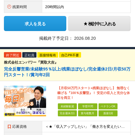
残業時間
20時間以内
求人を見る
検討中に入れる
掲載終了予定日：
2026.08.20
終了間近
正社員
面接情報有
自己PR不要
株式会社エンパワー『買取大吉』
完全反響営業/未経験95％以上/残業ほぼなし/完全週休2日/月収50万
円スタート！/賞与年2回
【月収50万円スタート×残業ほぼなし】 無理なく
稼げる『100％反響型』！ 安定の収入と充分な休
日を両立！
未経験歓迎
学歴不問
ベテランOK
完全週休2日
賞与複数月
面接1回
応募資格
＜★「収入アップしたい」「働き方を変えたい」「スキルを身につけたい」方、大歓迎！★＞ ◆未経験OK ◆学歴不問・第二新卒歓迎 ◆社会人経験1年以上 ★100％人柄、意欲重視の採用です 「新しい環境で