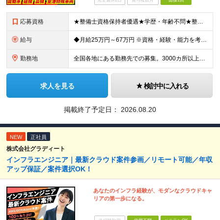
完全週休2日
賞与複数月
面接1回
応募資格
★整備士資格保持者優遇★学歴・年齢不問★整備経験者・既卒者・第二新卒・車業界経験者・未経験者歓迎！ ◎経験や資格を活かしてキャリアアップしたい方 ◎ライフスタイルに合った働き方を求めている方 ◎技術
給与
◆月給25万円～67万円 ※資格・経験・能力を考慮の上、優遇 ※現年収・年齢・経験・資格・能力等、総合的に考慮し、決定します。 ※自動車整備の実務経験がある方はご相談ください！ ※試用期間有(同待遇/
勤務地
全国各地にある勤務先での募集。3000カ所以上から希望を考慮し決定。 ★転居を伴う転勤なし。 ★遠方からのご応募も歓迎！引越など赴任に伴う費用、家賃は全額負担します（会社規定による）。 ★請負先
求人を見る
検討中に入れる
掲載終了予定日：
2026.08.20
NEW
正社員
株式会社グラディート
インフラエンジニア｜最新クラウド案件参画／リモート可能／年収
アップ保証／案件選択OK！
あなたのインフラ経験が、モダンなクラウドキャ
リアの第一歩になる。