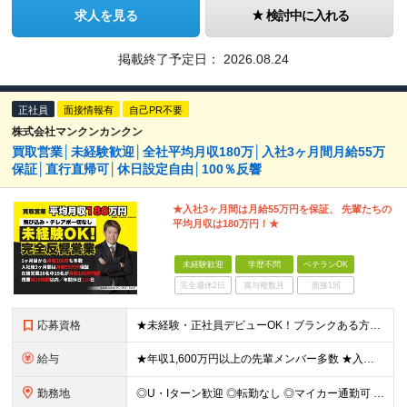
求人を見る
検討中に入れる
掲載終了予定日：
2026.08.24
正社員
面接情報有
自己PR不要
株式会社マンクンカンクン
買取営業│未経験歓迎│全社平均月収180万│入社3ヶ月間月給55万
保証│直行直帰可│休日設定自由│100％反響
★入社3ヶ月間は月給55万円を保証、 先輩たちの
平均月収は180万円！★
未経験歓迎
学歴不問
ベテランOK
完全週休2日
賞与複数月
面接1回
応募資格
★未経験・正社員デビューOK！ブランクある方も歓迎！ ■普通自動車免許をお持ちの方（AT限定可） ■学歴不問 ▽当てはまる方は特に歓迎！ ◎何かしらの営業経験をお持ちの方 ◎接客や販売職の経験をお持
給与
★年収1,600万円以上の先輩メンバー多数 ★入社3ヶ月間は月給55万円保証＆平均月収180万円 ★入社1ヶ月目で月収200万円以上稼ぐメンバーも多数 ★社用車貸与／車両経費、ガソリン代、駐車場代全額
勤務地
◎U・Iターン歓迎 ◎転勤なし ◎マイカー通勤可 ◎社用車貸与 ◎直行直帰可 ◎営業所以外の地域（全国）からの応募OK ■札幌営業所 北海道札幌市中央区南2条西7-1-5 ■仙台営業所 宮城県仙台