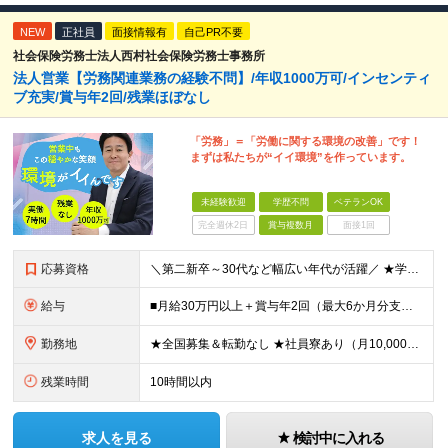
NEW
正社員
面接情報有
自己PR不要
社会保険労務士法人西村社会保険労務士事務所
法人営業【労務関連業務の経験不問】/年収1000万可/インセンティ
ブ充実/賞与年2回/残業ほぼなし
「労務」＝「労働に関する環境の改善」です！
まずは私たちが“イイ環境”を作っています。
未経験歓迎
学歴不問
ベテランOK
完全週休2日
賞与複数月
面接1回
応募資格
＼第二新卒～30代など幅広い年代が活躍／ ★学歴不問 ★第二新卒歓迎 社会保険や労務の知識は必要ありません。 業界未経験からスタートできます！ ＼優遇します！／ ★何かしらの営業経験をお持ちの方（
給与
■月給30万円以上＋賞与年2回（最大6か月分支給実績あり）＋インセンティブ ★インセンティブ毎月支給 └最大で30～65万円を獲得する社員も └入社5年未満の社員の月平均インセンティブ15万円 ★社
勤務地
★全国募集＆転勤なし ★社員寮あり（月10,000円～） ※勤務地による ★直行直帰OK ★車・自転車・バイク通勤OK ※一部事務所 【北海道・東北】 札幌事務所、仙台事務所 【関東】 大宮事務所
残業時間
10時間以内
求人を見る
検討中に入れる