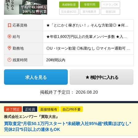
未経験歓迎
学歴不問
ベテランOK
完全週休2日
賞与複数月
面接1回
応募資格
★「とにかく稼ぎたい！」そんな方歓迎◎ ★何かしらの営業・接客経験をお持ちの方は優遇！ ------------------------------- ■普通自動車免許をお持ちの方（AT限定可） ■学
給与
★年収1,600万円以上の先輩メンバー多数 ★入社3ヶ月間は月給55万円保証＆平均月収180万円 ★入社1ヶ月目で月収200万円以上稼ぐメンバーも多数 ★社用車貸与／車両経費、ガソリン代、駐車場代全額
勤務地
◎U・Iターン歓迎 ◎転勤なし ◎マイカー通勤可 ◎社用車貸与 ◎直行直帰可 ◎営業所以外の地域（全国）からの応募OK ■札幌営業所 北海道札幌市中央区南2条西7-1-5 ■仙台営業所 宮城県仙台
残業時間
20時間以内
求人を見る
検討中に入れる
掲載終了予定日：
2026.08.20
終了間近
正社員
面接情報有
自己PR不要
株式会社エンパワー『買取大吉』
買取査定*月収50.1万円スタート*未経験入社95%超*残業ほぼなし*
完休2日*5日以上の連休もOK