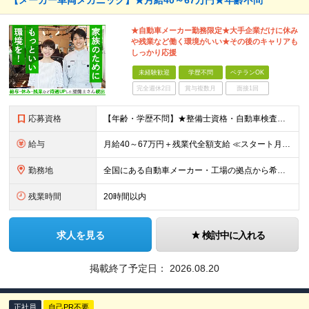
【メーカー車両メカニック】★月給40～67万円★年齢不問
★自動車メーカー勤務限定★大手企業だけに休み
や残業など働く環境がいい★その後のキャリアも
しっかり応援
未経験歓迎
学歴不問
ベテランOK
完全週休2日
賞与複数月
面接1回
応募資格
【年齢・学歴不問】★整備士資格・自動車検査員資格をお持ちの方★既卒者・第二新卒・実務未経験者も歓迎！ ■自動車整備士資格または自動車検査員資格の保有者。 ※実務経験不問 ◎経験や資格を活かしてキャリ
給与
月給40～67万円＋残業代全額支給 ≪スタート月給例≫ ■自動車車検・整備：月給40万円+残業代 ※現年収・年齢・経験・資格・能力等、総合的に考慮し、決定します。 ※試用期間有(同待遇/最長6ヵ月
勤務地
全国にある自動車メーカー・工場の拠点から希望を考慮して決定します。 ★転居を伴う転勤はありません。 ★U・Iターン、遠方からのご応募も歓迎！引越など赴任に伴う費用、家賃は全額負担します（会社規定によ
残業時間
20時間以内
求人を見る
検討中に入れる
掲載終了予定日：
2026.08.20
正社員
自己PR不要