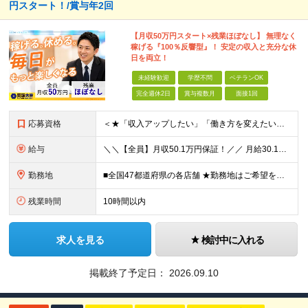
円スタート！/賞与年2回
【月収50万円スタート×残業ほぼなし】 無理なく
稼げる『100％反響型』！ 安定の収入と充分な休
日を両立！
未経験歓迎
学歴不問
ベテランOK
完全週休2日
賞与複数月
面接1回
応募資格
＜★「収入アップしたい」「働き方を変えたい」「スキルを身につけたい」方、大歓迎！★＞ ◆未経験OK ◆学歴不問・第二新卒歓迎 ◆社会人経験1年以上 ★100％人柄、意欲重視の採用です 「新しい環境で
給与
＼＼【全員】月収50.1万円保証！／／ 月給30.1万円＋インセン＋特別手当20万円(半年間)＋賞与 ※経験者は優遇いたします（研修も免除の場合有） ※固定残業代:7万4000円以上/月45時間分
勤務地
■全国47都道府県の各店舗 ★勤務地はご希望を考慮の上、決定します ★今後も店舗を全国に拡大していきます ★U・Iターン歓迎（社宅あり） ★マイカー通勤OK（地域により規定あり。詳細はお問合せくださ
残業時間
10時間以内
求人を見る
検討中に入れる
掲載終了予定日：
2026.09.10