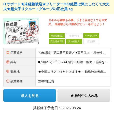
ITサポート★未経験歓迎★フリーターOK!経歴は気にしなくて大丈
夫★超大手リクルートグループの正社員/sg
スキルも経験も不要。うまく話せなくても大丈
夫。 未経験からIT業界デビューを叶えよう！
未経験歓迎
学歴不問
ベテランOK
完全週休2日
賞与複数月
面接1回
応募資格
＼未経験・第二新卒歓迎／ ■高卒以上 ・将来性がありそうだと思ったから ・正社員としてしっかり稼ぎたい ・手に職つけたくて など志望理由は何でもOK！ 仕事は1からレクチャーしますので、 全くの未経
給与
■月給20万9千円～44万円 ※経験・能力・前給を考慮の上、決定いたします ※時間外手当100％支給 ※派遣就業先が変更となる場合には、就業規則、労使協定等に基づき賃金が変更となる可能性があります
勤務地
★全国エリアではたらけます★ ～勤務地は考慮します～ ■東北エリア／青森・岩手・宮城・秋田・山形・福島 ■関東エリア／東京・埼玉・神奈川・千葉・茨城・栃木・群馬 ■北信越エリア／長野・山梨・福井 ■
残業時間
20時間以内
求人を見る
検討中に入れる
掲載終了予定日：
2026.08.24