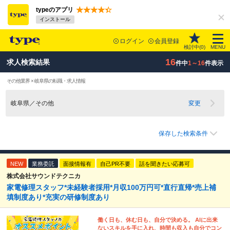
typeのアプリ
インストール
ログイン
会員登録
検討中(
0
)
MENU
16
求人検索結果
件中
1～16
件表示
その他業界 × 岐阜県の転職・求人情報
岐阜県／その他
変更
保存した検索条件
NEW
業務委託
面接情報有
自己PR不要
話を聞きたい応募可
株式会社サウンドテクニカ
家電修理スタッフ*未経験者採用*月収100万円可*直行直帰*売上補
填制度あり*充実の研修制度あり
働く日も、休む日も、自分で決める。 AIに出来
ないスキルを手に入れ、時間も収入も自分でコン