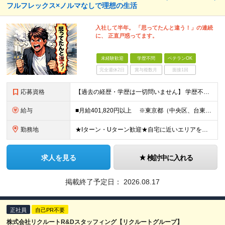
フルフレックス×ノルマなしで理想の生活
入社して半年。 「思ってたんと違う！」の連続
に、 正直戸惑ってます。
未経験歓迎
学歴不問
ベテランOK
完全週休2日
賞与複数月
面接1回
応募資格
【過去の経歴・学歴は一切問いません】 学歴不問・職種未経験歓迎・業種未経験歓迎 第二新卒・ブランクがある方も歓迎 ・普通自動車運転免許（AT限定可）をお持ちの方 Lお客様先へは社用車で訪問しますが
給与
■月給401,820円以上 ※東京都（中央区、台東区、世田谷区、中野区、豊島区） ■月給386,820円以上 ※東京都（23区以外）、神奈川県、愛知県〈名古屋市〉、大阪府、京都府、兵庫県、滋賀県
勤務地
★Iターン・Uターン歓迎★自宅に近いエリアを選べます 東京/大阪/愛知/神奈川/埼玉/福岡/北海道/山形/茨城/群馬/千葉/山梨/岐阜/静岡/長野/富山/石川/福井/三重/滋賀/京都/兵庫/島根/岡山
求人を見る
検討中に入れる
掲載終了予定日：
2026.08.17
正社員
自己PR不要
株式会社リクルートR&Dスタッフィング【リクルートグループ】