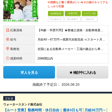
や残業など働く環境がいい★その後のキャリアも
しっかり応援
未経験歓迎
学歴不問
ベテランOK
完全週休2日
賞与複数月
面接1回
応募資格
【年齢・学歴不問】★整備士資格・自動車検査員資格をお持ちの方★既卒者・第二新卒・実務未経験者も歓迎！ ■自動車整備士資格または自動車検査員資格の保有者。 ※実務経験不問 ◎経験や資格を活かしてキャリ
給与
月給40～67万円＋残業代全額支給 ≪スタート月給例≫ ■自動車車検・整備：月給40万円+残業代 ※現年収・年齢・経験・資格・能力等、総合的に考慮し、決定します。 ※試用期間有(同待遇/最長6ヵ月
勤務地
全国にある自動車メーカー・工場の拠点から希望を考慮して決定します。 ★転居を伴う転勤はありません。 ★U・Iターン、遠方からのご応募も歓迎！引越など赴任に伴う費用、家賃は全額負担します（会社規定によ
残業時間
20時間以内
求人を見る
検討中に入れる
掲載終了予定日：
2026.08.20
正社員
ウォータースタンド株式会社
【ルート営業】勤務時間・休日自由｜週休3日も可│月給36万円～│