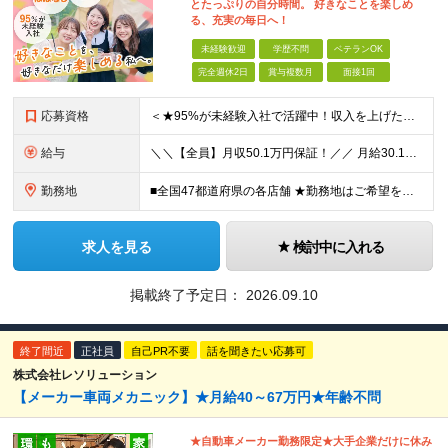
とたっぷりの自分時間。 好きなことを楽しめ
る、充実の毎日へ！
未経験歓迎
学歴不問
ベテランOK
完全週休2日
賞与複数月
面接1回
応募資格
＜★95%が未経験入社で活躍中！収入を上げたい・新しいスキルを身につけたい方、大歓迎！★＞ ◆学歴不問・第二新卒歓迎 ◆社会人経験1年以上 ★100％人柄、意欲重視の採用です 「新しい環境でスタート
給与
＼＼【全員】月収50.1万円保証！／／ 月給30.1万円＋インセン＋特別手当20万円(半年間)＋賞与 ※経験者は優遇いたします（研修も免除の場合有） ※固定残業代:7万4000円以上/月45時間分
勤務地
■全国47都道府県の各店舗 ★勤務地はご希望を考慮の上、決定します ★今後も店舗を全国に拡大していきます ★U・Iターン歓迎（社宅あり） ★マイカー通勤OK（地域により規定あり。詳細はお問合せくださ
求人を見る
検討中に入れる
掲載終了予定日：
2026.09.10
終了間近
正社員
自己PR不要
話を聞きたい応募可
株式会社レソリューション
【メーカー車両メカニック】★月給40～67万円★年齢不問
★自動車メーカー勤務限定★大手企業だけに休み