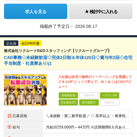
求人を見る
検討中に入れる
掲載終了予定日：
2026.08.17
正社員
自己PR不要
株式会社リクルートR&Dスタッフィング【リクルートグループ】
CAD事務◇未経験歓迎◇完休2日制＆年休120日◇賞与年2回◇住宅
手当制度・社員寮あり/j1
入社後は自宅で無料のイーラーニングを受講して
スキルUP じっくり学んで、ゆくゆくはCADデビ
ュー！
未経験歓迎
学歴不問
ベテランOK
完全週休2日
賞与複数月
面接1回
応募資格
＼未経験・第二新卒歓迎／ ◇ 高卒以上 ・将来性がありそうだと思ったから ・正社員としてしっかり稼ぎたい ・手に職つけたくて など志望理由は何でもOK！ 仕事は1からレクチャーしますので、 全くの未
給与
月給20万9,000円～44万円 ※試用期間6カ月あり（期間中の待遇に変更なし） ※経験・能力・前給を考慮の上、決定いたします ※時間外手当100％支給 ※派遣就業先が変更となる場合には、就業規則、