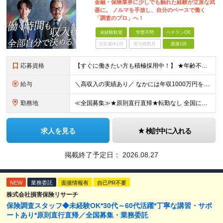
金融・保険業界に少しでも触れた経験が立派な武
器に。 ノルマを手放し、自分のペースで働く
「調査のプロ」へ！
未経験歓迎
学歴不問
ベテランOK
完全週休2日
賞与複数月
面接1回
応募資格
【すぐに働きたい方も積極採用中！】 ★年齢不問…40代50代を中心に幅広い年齢層の方が活躍中です ★金融・保険業界の知識がある方 ★学歴不問 ≪異業種出身の未経験者も活躍しています≫ 調査員の半数以
給与
＼高収入の実績あり／ なかには年収1000万円を超える方もいらっしゃいます！ 【完全出来高報酬制】 ★仕事に慣れるまで収入をサポート 1か月目：報酬が通常の2倍 2か月目：報酬が通常の1.5倍 ※災
勤務地
≪全国募集≫★原則直行直帰★転勤なし 全国に55の拠点を展開していますので、現在お住いの地域で働けます。また、原則直行直帰で調査を行い、レポート作成はご自宅にて行うことができるため、自分のペースで働け
求人を見る
検討中に入れる
掲載終了予定日：
2026.08.27
NEW
業務委託
面接情報有
自己PR不要
株式会社損害保険リサーチ
保険調査スタッフ◆未経験OK*30代～60代活躍*丁寧な講習・サポ
ートあり*原則直行直帰／全国募集・業務委託