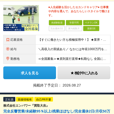
■人生経験を活かしたセカンドキャリア■ 仕事量
や内容を選んで、あなたらしいスタイルで働けま
す。
未経験歓迎
学歴不問
ベテランOK
完全週休2日
賞与複数月
面接1回
応募資格
【すぐに働きたい方も積極採用中！】 ★業界・職種未経験の方も歓迎…特別な知識は不問です ★年齢不問…40代50代を中心に幅広い年齢層の方が活躍中です ※学歴不問 ≪異業種出身の未経験者も活躍していま
給与
＼高収入の実績あり／ なかには年収1000万円を超えるスペシャリストもいらっしゃいます！ 【完全出来高報酬制】 ★仕事に慣れるまで収入をサポート 1か月目：報酬が通常の2倍 2か月目：報酬が通常の1
勤務地
≪全国募集≫★原則直行直帰★転勤なし 全国に55の拠点を展開していますので、現在お住いの地域で働けます。また、原則直行直帰で調査を行い、レポート作成はご自宅にて行うことができるため、自分のペースで働け
求人を見る
検討中に入れる
掲載終了予定日：
2026.08.27
正社員
面接情報有
自己PR不要
株式会社エンパワー『買取大吉』
完全反響営業/未経験95％以上/残業ほぼなし/完全週休2日/月収50万