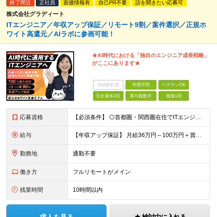
終了間近
正社員
面接情報有
自己PR不要
話を聞きたい応募可
株式会社グラディート
ITエンジニア／年収アップ保証／リモート9割／案件選択／正規ホ
ワイト高還元／AIラボに参画可能！
★AI時代における「独自のエンジニア成⻑戦略」
がここにあります★
未経験歓迎
学歴不問
ベテランOK
完全週休2日
賞与複数月
面接1回
応募資格
【必須条件】 ◎首都圏・関西圏在住でITエンジニアとしての実務経験が3年以上ある⽅（開発・インフラいずれも歓迎） →首都圏（東京、神奈川、千葉、埼玉）、関西圏（大阪、兵庫、京都）在住のITエンジニア採
給与
【年収アップ保証】 月給36万円～100万円＋賞与（年3回）＋諸手当 ◆想定年収432万円〜1200万円(経験・スキルを考慮し決定) ※年収アップ保証付帯 ◆基本給には⽉20時間分の固定残業代(31,
勤務地
通勤不要
働き方
フルリモートがメイン
残業時間
10時間以内