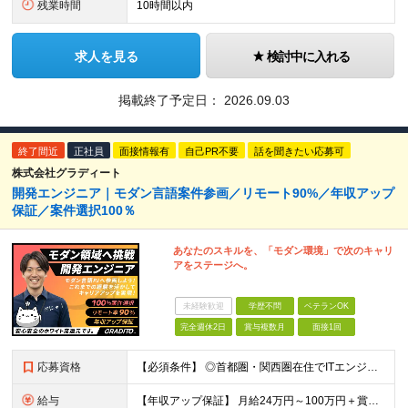
残業時間
10時間以内
求人を見る
検討中に入れる
掲載終了予定日：
2026.09.03
終了間近
正社員
面接情報有
自己PR不要
話を聞きたい応募可
株式会社グラディート
開発エンジニア｜モダン言語案件参画／リモート90%／年収アップ
保証／案件選択100％
あなたのスキルを、「モダン環境」で次のキャリ
アをステージへ。
未経験歓迎
学歴不問
ベテランOK
完全週休2日
賞与複数月
面接1回
応募資格
【必須条件】 ◎首都圏・関西圏在住でITエンジニアとしての実務経験が3年以上ある⽅（開発・インフラいずれも歓迎） →首都圏（東京、神奈川、千葉、埼玉）、関西圏（大阪、兵庫、京都）在住のITエンジニア採
給与
【年収アップ保証】 月給24万円～100万円＋賞与（年3回）＋諸手当 ◆想定年収432万円〜1200万円(経験・スキルを考慮し決定) ※年収アップ保証付帯 ◆基本給には⽉20時間分の固定残業代(31,