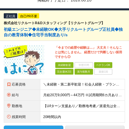
掲載終了予定日：
2026.08.20
正社員
自己PR不要
株式会社リクルートR&Dスタッフィング【リクルートグループ】
初級エンジニア◆未経験OK◆大手リクルートグループ正社員◆独
自の教育体制◆住宅手当制度あり/s
「今までの経歴や経験は…」 大丈夫！そんなこ
とは気にしません。 経歴だけで判断しない採用
ですから◎
未経験歓迎
学歴不問
ベテランOK
完全週休2日
賞与複数月
面接1回
応募資格
＼未経験・第二新卒歓迎！社会人経験・ブランクなども不問／ ◇ 高卒以上 ・将来性がありそうだと思ったから ・正社員としてしっかり稼ぎたい ・手に職つけたくて など志望理由は何でもOK！ 仕事は1から
給与
月給20万9,000円～44万円 ※試用期間6カ月あり（期間中の待遇に変更なし） ※経験・能力・前給を考慮の上、決定いたします ※時間外手当100％支給 ※派遣就業先が変更となる場合には、就業規則、
勤務地
【U/Iターン支援あり／勤務地考慮／派遣先は全国36都府県】 引越補助、社員寮、住宅手当制度あり。U/Iターンも歓迎です！ ■東北エリア／青森・岩手・宮城・秋田・山形・福島 ■関東エリア／東京・埼玉
残業時間
20時間以内