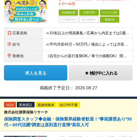
トロール◎
未経験歓迎
学歴不問
ベテランOK
完全週休2日
賞与複数月
面接1回
応募資格
≪10名以上の増員募集／応募から内定までは2週間！≫ ≪未経験スタートが90％以上／必要なのは自動車免許のみ≫ ★20～40代を中心に幅広い世代の方が活躍中！ ■学歴不問 ■未経験OK ■普通自動車免
給与
≪平均月収40万～50万円／場合によっては月収100万円も可≫ ≪1年目想定年収480万円～600万円！≫ ◆完全出来高制 ※開業後、5ヶ月間は売上補填制度あり（売上額による） ◎技術研修期間(2ヶ
勤務地
《自宅からの直行直帰OK／車での移動OK》 関東、近畿、東海、九州、北海道、東北、北陸、中国の各エリア ★希望地域を優先します ・南関東エリア(神奈川/東京/埼玉/千葉) ・近畿エリア(大阪/兵庫/
求人を見る
検討中に入れる
掲載終了予定日：
2026.08.27
NEW
業務委託
面接情報有
自己PR不要
株式会社損害保険リサーチ
保険調査スタッフ◆金融・保険業界経験者歓迎！*事前講習あり*30
代～60代活躍*調査は原則直行直帰*高収入可