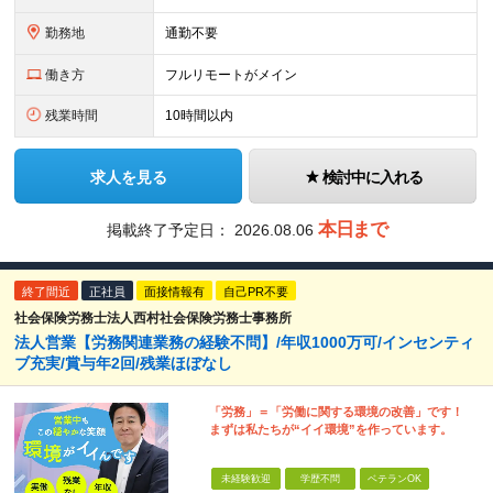
勤務地
通勤不要
働き方
フルリモートがメイン
残業時間
10時間以内
求人を見る
検討中に入れる
本日まで
掲載終了予定日：
2026.08.06
終了間近
正社員
面接情報有
自己PR不要
社会保険労務士法人西村社会保険労務士事務所
法人営業【労務関連業務の経験不問】/年収1000万可/インセンティ
ブ充実/賞与年2回/残業ほぼなし
「労務」＝「労働に関する環境の改善」です！
まずは私たちが“イイ環境”を作っています。
未経験歓迎
学歴不問
ベテランOK