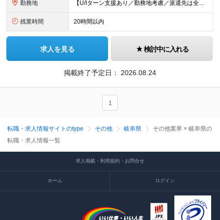
勤務地
【U/Iターン支援あり／勤務地考慮／派遣先は全国36都府県】 引越補助、社員寮、住宅手当制度あり。U/Iターンも歓迎です！ ■東北エリア／青森・岩手・宮城・秋田・山形・福島 ■関東エリア／東京・埼玉
残業時間
20時間以内
求人を見る
検討中に入れる
掲載終了予定日：
2026.08.24
1
転職・求人情報サイトのtype
その他
岐阜県
その他業界 × 岐阜県の
転職・求人情報一覧
求人掲載・利用規約・お問合せ
ホーム
ログイン