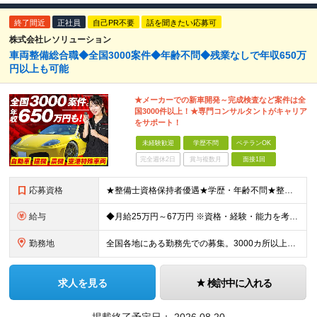
終了間近
正社員
自己PR不要
話を聞きたい応募可
株式会社レソリューション
車両整備総合職◆全国3000案件◆年齢不問◆残業なしで年収650万
円以上も可能
★メーカーでの新車開発～完成検査など案件は全
国3000件以上！★専門コンサルタントがキャリア
をサポート！
未経験歓迎
学歴不問
ベテランOK
完全週休2日
賞与複数月
面接1回
応募資格
★整備士資格保持者優遇★学歴・年齢不問★整備経験者・既卒者・第二新卒・車業界経験者・未経験者歓迎！ ◎経験や資格を活かしてキャリアアップしたい方 ◎ライフスタイルに合った働き方を求めている方 ◎技術
給与
◆月給25万円～67万円 ※資格・経験・能力を考慮の上、優遇 ※現年収・年齢・経験・資格・能力等、総合的に考慮し、決定します。 ※自動車整備の実務経験がある方はご相談ください！ ※試用期間有(同待遇/
勤務地
全国各地にある勤務先での募集。3000カ所以上から希望を考慮し決定。 ★転居を伴う転勤なし。 ★遠方からのご応募も歓迎！引越など赴任に伴う費用、家賃は全額負担します（会社規定による）。 ★請負先
求人を見る
検討中に入れる