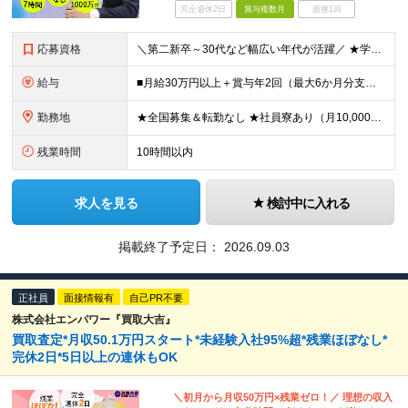
完全週休2日
賞与複数月
面接1回
応募資格
＼第二新卒～30代など幅広い年代が活躍／ ★学歴不問 ★第二新卒歓迎 社会保険や労務の知識は必要ありません。 業界未経験からスタートできます！ ＼優遇します！／ ★何かしらの営業経験をお持ちの方（
給与
■月給30万円以上＋賞与年2回（最大6か月分支給実績あり）＋インセンティブ ★インセンティブ毎月支給 └最大で30～65万円を獲得する社員も └入社5年未満の社員の月平均インセンティブ15万円 ★社
勤務地
★全国募集＆転勤なし ★社員寮あり（月10,000円～） ※勤務地による ★直行直帰OK ★車・自転車・バイク通勤OK ※一部事務所 【北海道・東北】 札幌事務所、仙台事務所 【関東】 大宮事務所
残業時間
10時間以内
求人を見る
検討中に入れる
掲載終了予定日：
2026.09.03
正社員
面接情報有
自己PR不要
株式会社エンパワー『買取大吉』
買取査定*月収50.1万円スタート*未経験入社95%超*残業ほぼなし*
完休2日*5日以上の連休もOK
＼初月から月収50万円×残業ゼロ！／ 理想の収入