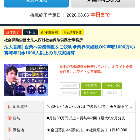
求人を見る
検討中に入れる
本日まで
掲載終了予定日：
2026.08.06
終了間近
正社員
面接情報有
自己PR不要
社会保険労務士法人西村社会保険労務士事務所
法人営業│企業へ労務制度をご説明◆業界未経験OK/年収1000万可/
賞与年2回/1000人以上の育成実績有
日本の労働環境を改善していく。 ホワイト企業
を作る、ホワイトな営業職。
未経験歓迎
学歴不問
ベテランOK
完全週休2日
賞与複数月
面接1回
応募資格
＼30代・40代・50代まで多数活躍／ ★学歴不問 ★何かしらの営業経験をお持ちの方（経験年数・業界不問） 社会保険や労務の知識は必要ありません。 業界未経験からスタートできます！ ＜仕事のやりが
給与
■月給30万円以上＋賞与年2回（最大6か月分支給実績あり）＋インセンティブ ★インセンティブ毎月支給 └最大で30～65万円を獲得する社員も └入社5年未満の社員の月平均インセンティブ15万円 ★社
勤務地
★全国募集＆転勤なし ★社員寮あり（月10,000円～） ※勤務地による ★直行直帰OK ★車・自転車・バイク通勤OK ※一部事務所 【北海道・東北】 札幌事務所、仙台事務所 【関東】 大宮事務所