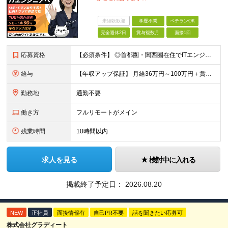
未経験歓迎
学歴不問
ベテランOK
完全週休2日
賞与複数月
面接1回
応募資格
【必須条件】 ◎首都圏・関西圏在住でITエンジニアとしての実務経験が3年以上ある⽅（開発・インフラいずれも歓迎） →首都圏（東京、神奈川、千葉、埼玉）、関西圏（大阪、兵庫、京都）在住のITエンジニア採
給与
【年収アップ保証】 月給36万円～100万円＋賞与（年3回）＋諸手当 ◆想定年収432万円〜1200万円(経験・スキルを考慮し決定) ※年収アップ保証付帯 ◆基本給には⽉20時間分の固定残業代(31,
勤務地
通勤不要
働き方
フルリモートがメイン
残業時間
10時間以内
求人を見る
検討中に入れる
掲載終了予定日：
2026.08.20
NEW
正社員
面接情報有
自己PR不要
話を聞きたい応募可
株式会社グラディート