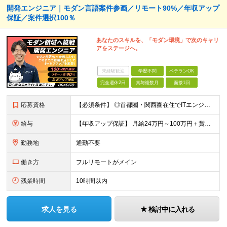
開発エンジニア｜モダン言語案件参画／リモート90%／年収アップ
保証／案件選択100％
あなたのスキルを、「モダン環境」で次のキャリ
アをステージへ。
未経験歓迎
学歴不問
ベテランOK
完全週休2日
賞与複数月
面接1回
応募資格
【必須条件】 ◎首都圏・関西圏在住でITエンジニアとしての実務経験が3年以上ある⽅（開発・インフラいずれも歓迎） →首都圏（東京、神奈川、千葉、埼玉）、関西圏（大阪、兵庫、京都）在住のITエンジニア採
給与
【年収アップ保証】 月給24万円～100万円＋賞与（年3回）＋諸手当 ◆想定年収432万円〜1200万円(経験・スキルを考慮し決定) ※年収アップ保証付帯 ◆基本給には⽉20時間分の固定残業代(31,
勤務地
通勤不要
働き方
フルリモートがメイン
残業時間
10時間以内
求人を見る
検討中に入れる