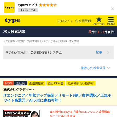
typeのアプリ
インストール
ログイン
会員登録
検討中(
0
)
MENU
3
求人検索結果
件中
1～3
件表示
その他業界 × 官公庁・公共機関向けシステムが活かせる転職・求人情報
その他／官公庁・公共機関向けシステム
変更
保存した検索条件
NEW
正社員
面接情報有
自己PR不要
話を聞きたい応募可
株式会社グラディート
ITエンジニア／年収アップ保証／リモート9割／案件選択／正規ホ
ワイト高還元／AIラボに参画可能！
★AI時代における「独自のエンジニア成⻑戦略」
がここにあります★