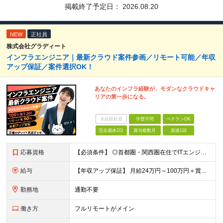
掲載終了予定日：
2026.08.20
NEW
正社員
株式会社グラディート
インフラエンジニア｜最新クラウド案件参画／リモート可能／年収
アップ保証／案件選択OK！
あなたのインフラ経験が、モダンなクラウドキャ
リアの第一歩になる。
未経験歓迎
学歴不問
ベテランOK
完全週休2日
賞与複数月
面接1回
応募資格
【必須条件】 ◎⾸都圏・関⻄圏在住でITエンジニアとしての実務経験が3年以上ある⽅（開発・インフラいずれも歓迎） →⾸都圏（東京、神奈川、千葉、埼⽟）、関⻄圏（⼤阪、兵庫、京都）在住のITエンジニア採
給与
【年収アップ保証】 月給24万円～100万円＋賞与（年3回）＋諸手当 ◆想定年収432万円〜1200万円(経験・スキルを考慮し決定) ※年収アップ保証付帯 ◆基本給には⽉20時間分の固定残業代(31,
勤務地
通勤不要
働き方
フルリモートがメイン