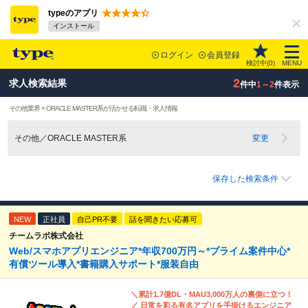
typeのアプリ
インストール
ログイン
会員登録
検討中(
0
)
MENU
2
求人検索結果
件中
1～2
件表示
その他業界 × ORACLE MASTER系が活かせる転職・求人情報
その他／ORACLE MASTER系
変更
保存した検索条件
NEW
正社員
自己PR不要
話を聞きたい応募可
チームラボ株式会社
Web/スマホアプリエンジニア*年収700万円～*プライム案件中心*
有償ツール導入*書籍購入サポート*服装自由
＼累計1.7億DL・MAU3,000万人の裏側に立つ！
／ 日常を彩る有名アプリを手掛けるエンジニア