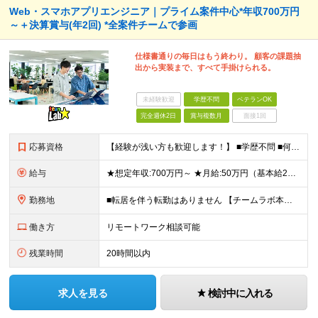
Web・スマホアプリエンジニア｜プライム案件中心*年収700万円
～＋決算賞与(年2回) *全案件チームで参画
仕様書通りの毎日はもう終わり。 顧客の課題抽
出から実装まで、すべて手掛けられる。
未経験歓迎
学歴不問
ベテランOK
完全週休2日
賞与複数月
面接1回
応募資格
【経験が浅い方も歓迎します！】 ■学歴不問 ■何らかのプログラミング言語を用いた開発実務経験3年以上(言語不問) ＼こんな方に向いています／ ・仕様書通りの開発から抜け出し、より主体的に関わりたい方
給与
★想定年収:700万円～ ★月給:50万円（基本給22万円〜＋諸手当21万円1250円～） ※上記に固定残業代（68,750円/月40時間分）を含む。超過分は別途支給 ※試用期間3ヵ月あり。期間中の
勤務地
■転居を伴う転勤はありません 【チームラボ本社】 東京都千代田区神田小川町2-12 小川町進興ビル チームラボ本社他、会社が指定する場所 ※原則出社ですが、合理的な理由がある場合はリモート(在宅勤
働き方
リモートワーク相談可能
残業時間
20時間以内
求人を見る
検討中に入れる