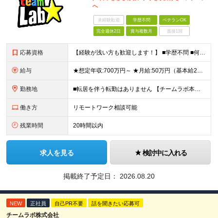
へ
未経験歓迎
学歴不問
ベテランOK
完全週休2日
賞与複数月
面接1回
応募資格
【経験が浅い方も歓迎します！】 ■学歴不問 ■何らかのプログラミング言語を用いた開発実務経験3年以上(言語不問) ＼こんな方に向いています／ ・有名アプリや数千万規模のサービス開発に携わりたい方 ・
給与
★想定年収:700万円～ ★月給:50万円（基本給22万円〜＋諸手当21万円1250円～） ※上記に固定残業代（68,750円/月40時間分）を含む。超過分は別途支給 ※試用期間3ヵ月あり。期間中の
勤務地
■転居を伴う転勤はありません 【チームラボ本社】 東京都千代田区神田小川町2-12 小川町進興ビル チームラボ本社他、会社が指定する場所 ※原則出社ですが、合理的な理由がある場合はリモート(在宅勤
働き方
リモートワーク相談可能
残業時間
20時間以内
求人を見る
検討中に入れる
掲載終了予定日：
2026.08.20
NEW
正社員
自己PR不要
話を聞きたい応募可
チームラボ株式会社