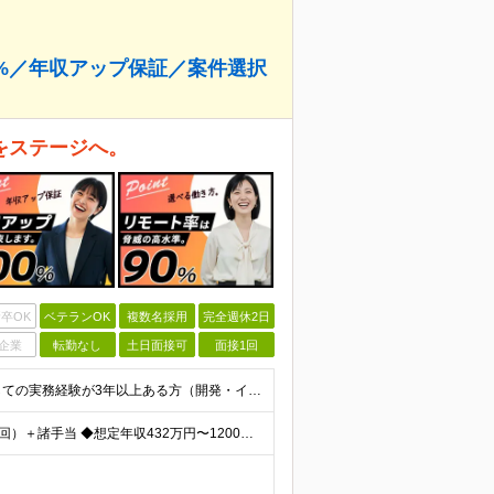
%／年収アップ保証／案件選択
をステージへ。
卒OK
ベテランOK
複数名採用
完全週休2日
企業
転勤なし
土日面接可
面接1回
【必須条件】 ◎首都圏・関西圏在住でITエンジニアとしての実務経験が3年以上ある⽅（開発・インフラいずれも歓迎） →首都圏（東京、神奈川、千葉、埼玉）、関西圏（大阪、兵庫、京都）在住のITエンジニア採
【年収アップ保証】 月給24万円～100万円＋賞与（年3回）＋諸手当 ◆想定年収432万円〜1200万円(経験・スキルを考慮し決定) ※年収アップ保証付帯 ◆基本給には⽉20時間分の固定残業代(31,