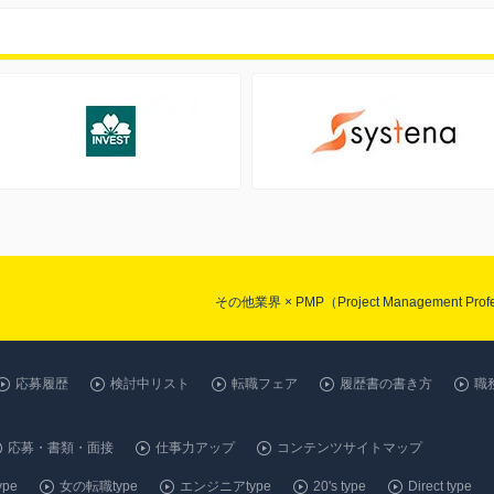
その他業界 × PMP（Project Management
応募履歴
検討中リスト
転職フェア
履歴書の書き方
職
応募・書類・面接
仕事力アップ
コンテンツサイトマップ
pe
女の転職type
エンジニアtype
20's type
Direct type