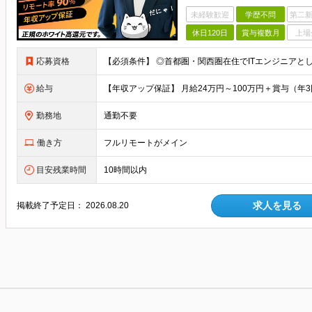
未経験歓迎
学歴不問
第二新
休日120日
賞与複数月
上場
応募資格
給与
勤務地
通勤不要
働き方
フルリモートがメイン
目安残業時間
10時間以内
求人を見る
掲載終了予定日：
2026.08.20