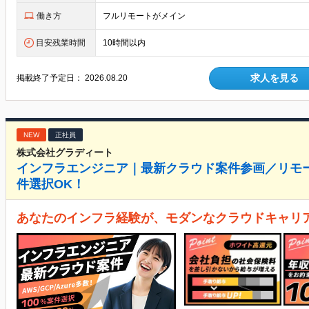
働き方
フルリモートがメイン
目安残業時間
10時間以内
求人を見る
掲載終了予定日：
2026.08.20
NEW
正社員
株式会社グラディート
インフラエンジニア｜最新クラウド案件参画／リモ
件選択OK！
あなたのインフラ経験が、モダンなクラウドキャリ