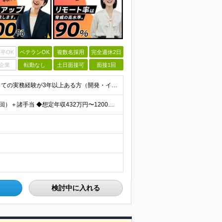
卒OK
ベテランOK
複数名採用
完全週休2日
企業
転勤なし
土日面接可
面接1回
【必須条件】 ◎首都圏・関西圏在住でITエンジニアとしての実務経験が3年以上ある⽅（開発・インフラいずれも歓迎） →首都圏（東京、神奈川、千葉、埼玉）、関西圏（大阪、兵庫、京都）在住のITエンジニア採
【年収アップ保証】 月給36万円～100万円＋賞与（年3回）＋諸手当 ◆想定年収432万円〜1200万円(経験・スキルを考慮し決定) ※年収アップ保証付帯 ◆基本給には⽉20時間分の固定残業代(31,
検討中に入れる