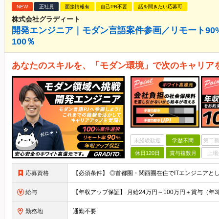
NEW
正社員
面接情報有
自己PR不要
話を聞きたい応募可
株式会社グラディート
開発エンジニア｜モダン言語案件参画／リモート90
100％
あなたのスキルを、「モダン環境」で次のキャリア
未経験歓迎
学歴不問
第二新
休日120日
賞与複数月
上場
応募資格
給与
勤務地
通勤不要