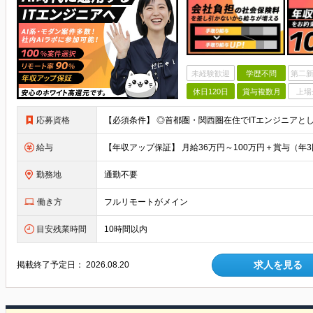
未経験歓迎
学歴不問
第二新
休日120日
賞与複数月
上場
応募資格
給与
勤務地
通勤不要
働き方
フルリモートがメイン
目安残業時間
10時間以内
求人を見る
掲載終了予定日：
2026.08.20