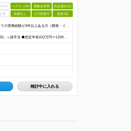
卒OK
ベテランOK
複数名採用
完全週休2日
企業
転勤なし
土日面接可
面接1回
【必須条件】 ◎⾸都圏・関⻄圏在住でITエンジニアとしての実務経験が3年以上ある⽅（開発・インフラいずれも歓迎） →⾸都圏（東京、神奈川、千葉、埼⽟）、関⻄圏（⼤阪、兵庫、京都）在住のITエンジニア採
【年収アップ保証】 月給24万円～100万円＋賞与（年3回）＋諸手当 ◆想定年収432万円〜1200万円(経験・スキルを考慮し決定) ※年収アップ保証付帯 ◆基本給には⽉20時間分の固定残業代(31,
検討中に入れる