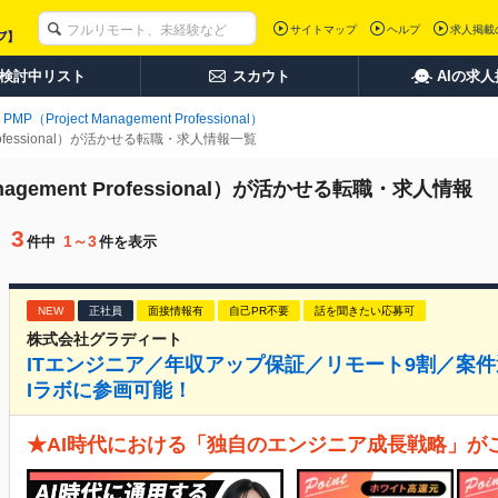
サイトマップ
ヘルプ
求人掲載
検討中リスト
スカウト
AIの求
PMP（Project Management Professional）
t Professional）が活かせる転職・求人情報一覧
anagement Professional）が活かせる転職・求人情報
3
1～3
件中
件を表示
NEW
正社員
面接情報有
自己PR不要
話を聞きたい応募可
株式会社グラディート
ITエンジニア／年収アップ保証／リモート9割／案
Iラボに参画可能！
★AI時代における「独自のエンジニア成⻑戦略」が