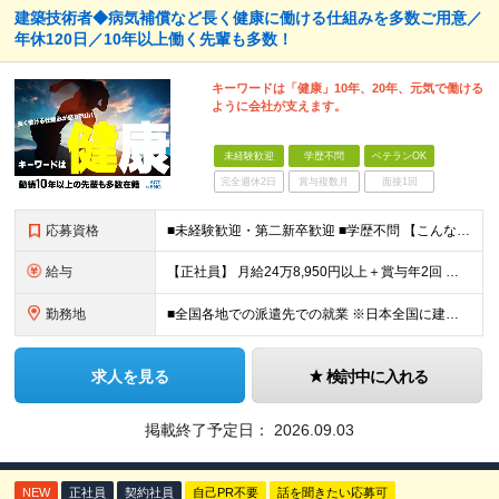
建築技術者◆病気補償など長く健康に働ける仕組みを多数ご用意／
年休120日／10年以上働く先輩も多数！
キーワードは「健康」10年、20年、元気で働ける
ように会社が支えます。
未経験歓迎
学歴不問
ベテランOK
完全週休2日
賞与複数月
面接1回
応募資格
■未経験歓迎・第二新卒歓迎 ■学歴不問 【こんな方はぜひご応募ください】 ■大手ゼネコンのプロジェクトに関わってみたい ■福利厚生が整った会社で働きたい ■年収アップを狙いたい ■スケールの大きな仕
給与
【正社員】 月給24万8,950円以上＋賞与年2回 ※年齢・経験・スキル等を考慮の上、当社規定により決定します。 ※残業代、通勤交通費は別途全額支給しています。 【契約社員】 月給28万2,080円
勤務地
■全国各地での派遣先での就業 ※日本全国に建設技術者のニーズがあります。U・Iターン希望の方も歓迎しておりますので、ご希望を気軽にお聞かせください。 ◆本社／東京都港区赤坂3-8-15 THE AK
求人を見る
検討中に入れる
掲載終了予定日：
2026.09.03
NEW
正社員
契約社員
自己PR不要
話を聞きたい応募可