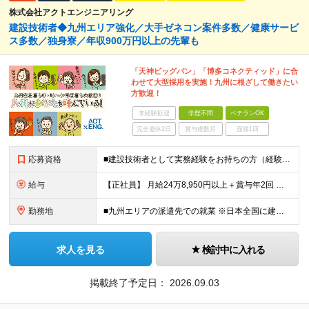
株式会社アクトエンジニアリング
建設技術者◆九州エリア強化／大手ゼネコン案件多数／健康サービ
ス多数／独身寮／年収900万円以上の先輩も
「天神ビッグバン」「博多コネクティッド」に合
わせて大型採用を実施！九州に根ざして働きたい
方歓迎！
未経験歓迎
学歴不問
ベテランOK
完全週休2日
賞与複数月
面接1回
応募資格
■建設技術者として実務経験をお持ちの方（経験年数不問） ※学歴不問 ※第二新卒歓迎 【こんな方はぜひご応募ください】 ■九州で働きたい ■大手ゼネコンのプロジェクトに関わってみたい ■福利厚生が整
給与
【正社員】 月給24万8,950円以上＋賞与年2回 ※年齢・経験・スキル等を考慮の上、当社規定により決定します。 ※残業代、通勤交通費は別途全額支給しています。 【契約社員】 月給28万2,080円
勤務地
■九州エリアの派遣先での就業 ※日本全国に建設技術者のニーズがあります。U・Iターン希望の方も歓迎しておりますので、ご希望を気軽にお聞かせください。 ◆本社／東京都港区赤坂3-8-15 THE AK
求人を見る
検討中に入れる
掲載終了予定日：
2026.09.03