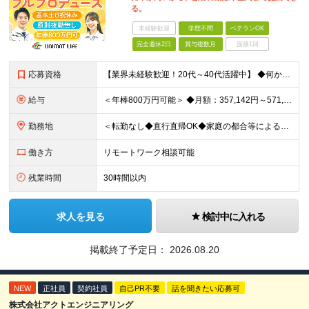
る。
未経験歓迎
学歴不問
ベテランOK
完全週休2日
賞与複数月
面接1回
応募資格
【業界未経験歓迎！20代～40代活躍中】 ◆何かしらの施工管理経験をお持ちの方（施工の規模や年数は不問） ※工務店での経験も大歓迎です！ ※学歴不問 ～このような方にオススメです～ ・ゼロベースで空
給与
＜年棒800万円可能＞ ◆月額：357,142円～571,428円（14分割）（一律手当を含む） ◆年俸制：500万円～800万円 ※年俸額の1/14を毎月支給（残りの2/14は6・12月に賞与支給
勤務地
＜転勤なし◆直行直帰OK◆家庭の都合等によるリモートワークも相談可＞ 【勤務先】 ※下記いずれかの配属となります ※希望する勤務地への配属いたします ■本社 東京都港区南青山2-12-14 ユニマ
働き方
リモートワーク相談可能
残業時間
30時間以内
求人を見る
検討中に入れる
掲載終了予定日：
2026.08.20
NEW
正社員
契約社員
自己PR不要
話を聞きたい応募可
株式会社アクトエンジニアリング