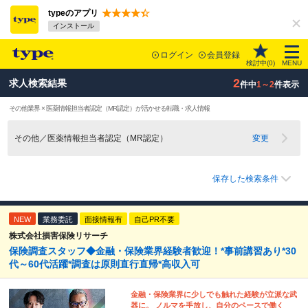
typeのアプリ
インストール
ログイン
会員登録
検討中(
0
)
MENU
2
求人検索結果
件中
1～2
件表示
その他業界 × 医薬情報担当者認定（MR認定）が活かせる転職・求人情報
その他／医薬情報担当者認定（MR認定）
変更
保存した検索条件
NEW
業務委託
面接情報有
自己PR不要
株式会社損害保険リサーチ
保険調査スタッフ◆金融・保険業界経験者歓迎！*事前講習あり*30
代～60代活躍*調査は原則直行直帰*高収入可
金融・保険業界に少しでも触れた経験が立派な武
器に。 ノルマを手放し、自分のペースで働く