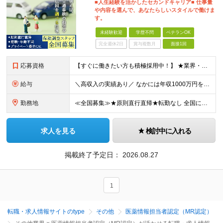
■人生経験を活かしたセカンドキャリア■ 仕事量
や内容を選んで、あなたらしいスタイルで働けま
す。
未経験歓迎
学歴不問
ベテランOK
完全週休2日
賞与複数月
面接1回
応募資格
【すぐに働きたい方も積極採用中！】 ★業界・職種未経験の方も歓迎…特別な知識は不問です ★年齢不問…40代50代を中心に幅広い年齢層の方が活躍中です ※学歴不問 ≪異業種出身の未経験者も活躍していま
給与
＼高収入の実績あり／ なかには年収1000万円を超えるスペシャリストもいらっしゃいます！ 【完全出来高報酬制】 ★仕事に慣れるまで収入をサポート 1か月目：報酬が通常の2倍 2か月目：報酬が通常の1
勤務地
≪全国募集≫★原則直行直帰★転勤なし 全国に55の拠点を展開していますので、現在お住いの地域で働けます。また、原則直行直帰で調査を行い、レポート作成はご自宅にて行うことができるため、自分のペースで働け
求人を見る
検討中に入れる
掲載終了予定日：
2026.08.27
1
転職・求人情報サイトのtype
その他
医薬情報担当者認定（MR認定）