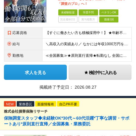
「調査のプロ」へ！
未経験歓迎
学歴不問
ベテランOK
完全週休2日
賞与複数月
面接1回
応募資格
【すぐに働きたい方も積極採用中！】 ★年齢不問…40代50代を中心に幅広い年齢層の方が活躍中です ★金融・保険業界の知識がある方 ★学歴不問 ≪異業種出身の未経験者も活躍しています≫ 調査員の半数以
給与
＼高収入の実績あり／ なかには年収1000万円を超える方もいらっしゃいます！ 【完全出来高報酬制】 ★仕事に慣れるまで収入をサポート 1か月目：報酬が通常の2倍 2か月目：報酬が通常の1.5倍 ※災
勤務地
≪全国募集≫★原則直行直帰★転勤なし 全国に55の拠点を展開していますので、現在お住いの地域で働けます。また、原則直行直帰で調査を行い、レポート作成はご自宅にて行うことができるため、自分のペースで働け
求人を見る
検討中に入れる
掲載終了予定日：
2026.08.27
NEW
業務委託
面接情報有
自己PR不要
株式会社損害保険リサーチ
保険調査スタッフ◆未経験OK*30代～60代活躍*丁寧な講習・サポ
ートあり*原則直行直帰／全国募集・業務委託