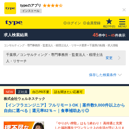
typeのアプリ
インストール
ログイン
会員登録
検討中(
0
)
MENU
45
求人検索結果
件中
1～45
件表示
コンサルティング・専門事務所・監査法人・税理士法人・リサーチ業界 × 千葉県の転職・求人情報
千葉県／コンサルティング・専門事務所・監査法人・税理士法
変更
人・リサーチ
保存した検索条件
NEW
正社員
自己PR不要
話を聞きたい応募可
株式会社ウェルネステック
【インフラエンジニア】フルリモートOK｜案件数9,000件以上から
自由に選べる｜還元率82％～｜食事補助あり◎
「やりがい搾取」はもう終わり！ 高待遇と充実
した福利厚生でワンランク上の生活が手に入りま