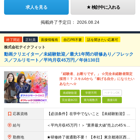
求人を見る
検討中に入れる
掲載終了予定日：
2026.08.24
終了間近
正社員
面接情報有
自己PR不要
話を聞きたい応募可
株式会社テイクフィット
動画クリエイター／未経験歓迎／最大1年間の研修あり／フレック
ス／フルリモート／平均月収45万円／年休130日
「経験者、お断りです。」 ☆完全未経験者限定
採用！？ スキル0から「稼げる自分」になりたい
あなたへ☆
未経験歓迎
学歴不問
ベテランOK
完全週休2日
賞与複数月
面接1回
応募資格
【必須条件】在学中でないこと 【未経験歓迎】学歴不問／職種未経験／業種未経験／第二新卒／ブランクOK ★未経験歓迎 ★第二新卒歓迎 ★異業種からの入社メンバー95％以上 ★学歴・経験不問 ★主夫・主
給与
＜平均月収45万円！＞ ”業界最大値”売上の45％以上をそのまま支給。 ■研修期間後 月給25万円～75万円＋各種インセンティブ □研修期間 月給23.5万円＋PRインセンティブ（売上の45％還元
勤務地
★研修終了後通勤不要！ 【本社】東京都港区西麻布1-2-14デュオ・スカーラ西麻布タワーウエスト 602号室 【品川支社】東京都品川区西五反田5-23-3BLOCKS目黒不動前3階 【大阪支社】大阪