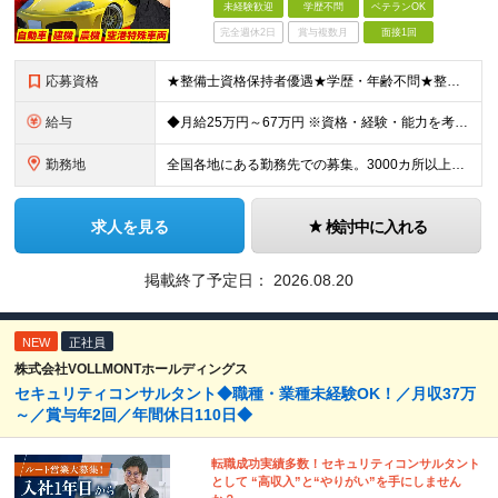
未経験歓迎
学歴不問
ベテランOK
完全週休2日
賞与複数月
面接1回
応募資格
★整備士資格保持者優遇★学歴・年齢不問★整備経験者・既卒者・第二新卒・車業界経験者・未経験者歓迎！ ◎経験や資格を活かしてキャリアアップしたい方 ◎ライフスタイルに合った働き方を求めている方 ◎技術
給与
◆月給25万円～67万円 ※資格・経験・能力を考慮の上、優遇 ※現年収・年齢・経験・資格・能力等、総合的に考慮し、決定します。 ※自動車整備の実務経験がある方はご相談ください！ ※試用期間有(同待遇/
勤務地
全国各地にある勤務先での募集。3000カ所以上から希望を考慮し決定。 ★転居を伴う転勤なし。 ★遠方からのご応募も歓迎！引越など赴任に伴う費用、家賃は全額負担します（会社規定による）。 ★請負先
求人を見る
検討中に入れる
掲載終了予定日：
2026.08.20
NEW
正社員
株式会社VOLLMONTホールディングス
セキュリティコンサルタント◆職種・業種未経験OK！／月収37万
～／賞与年2回／年間休日110日◆
転職成功実績多数！セキュリティコンサルタント
として “高収入”と“やりがい”を手にしません