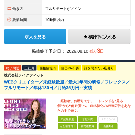
働き方
フルリモートがメイン
残業時間
10時間以内
求人を見る
検討中に入れる
3
掲載終了予定日：
2026.08.10
残り
日
終了間近
正社員
面接情報有
自己PR不要
話を聞きたい応募可
株式会社テイクフィット
WEBクリエイター／未経験歓迎／最大1年間の研修／フレックス／
フルリモート／年休130日／月給35万円～実績
―経験者、お断りです。― トレンドを“見る
側”から“創る側”へ。 SNS特化のWEB広告をあな
たの手で磨く。
未経験歓迎
学歴不問
ベテランOK
完全週休2日
賞与複数月
面接1回