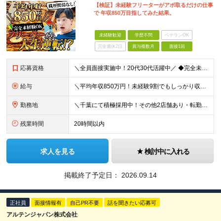
【検証】未経験フリーターがアポ取るだけの仕事
で 年収850万目指してみた結果。
未経験歓迎
学歴不問
ベテランOK
完全週休2日
賞与複数月
面接1回
応募資格
＼全員面接実施中！20代30代活躍中／ ◆完全未経験歓迎 ◆学歴不問 経歴や学歴は一切不問！「やってみたい！」という意欲をお持ちの方を歓迎しています！ ＜こんな方をお待ちしております！＞ ◎「とに
給与
＼平均年収850万円！未経験9割でもしっかり収入UP！／ 【平均月収35万円＋高還元賞与あり】 月給27万円～35万円＋賞与年3回＋各種インセンティブ ※固定残業代（月42時間分・6万5000円
勤務地
＼千葉にて積極採用中！その他2店舗あり・転勤なし◎／ 雇用元は当社となりますが、 株式会社アップテンポにて勤務いただきます！ ★各店舗、当社の社員が10名ほど活躍しています◎ ＜千葉支店＞ ←積
残業時間
20時間以内
求人を見る
検討中に入れる
掲載終了予定日：
2026.09.14
正社員
面接情報有
自己PR不要
話を聞きたい応募可
アルテンジャパン株式会社