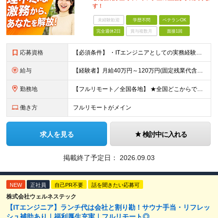
す！
未経験歓迎
学歴不問
ベテランOK
完全週休2日
賞与複数月
面接1回
応募資格
【必須条件】 ・ITエンジニアとしての実務経験が1年以上ある方 ※開発・インフラ・運用保守など分野・フェーズは不問！ ※学歴不問 【歓迎条件】 ・基本設計、詳細設計などの経験がある方 ・AWS, G
給与
【経験者】月給40万円～120万円(固定残業代含む)+各種手当 ※月給には、みなし残業手当(月30時間／5万8,000円～15万7,000円)を含みます ※上記を超える時間外労働分は追加で支給します
勤務地
【フルリモート／全国各地】 ★全国どこからでも参画可能！フルリモート案件も多数！ ※プロジェクトは100%選択制。あなたの希望を最優先します。 ※フルリモート、ハイブリッド、常駐案件から自由に選択可能
働き方
フルリモートがメイン
求人を見る
検討中に入れる
掲載終了予定日：
2026.09.03
NEW
正社員
自己PR不要
話を聞きたい応募可
株式会社ウェルネステック
【ITエンジニア】ランチ代は会社と割り勘！サウナ手当・リフレッ
シュ補助あり｜福利厚生充実｜フルリモート◎