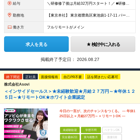
給与
＼研修修了後は月給32万円スタート！／ ■研修修了後 月給32万円＋賞与＋インセンティブ賞与 ※残業代は別途支給 ▽研修期間（6カ月）▽ 【経験者】 （営業・接客・マーケティングなどの経験をお持
勤務地
【東京本社】 東京都豊島区東池袋1-17-11 パークハイツ池袋
働き方
フルリモートがメイン
求人を見る
検討中に入れる
掲載終了予定日：
2026.08.27
終了間近
正社員
面接情報有
自己PR不要
話を聞きたい応募可
株式会社Asovi
＜インサイドセールス＞★未経験歓迎★月給２７万円～★年休１２
５日～★リモートOK★ホワイト企業認定
今日の一言が、次のチャンスをつくる。 ― 年休1
25日以上 × 月給27万円～ × リモートOK ―
未経験歓迎
学歴不問
ベテランOK
完全週休2日
賞与複数月
面接1回