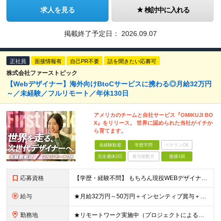
求人を見る
検討中に入れる
掲載終了予定日：
2026.09.07
正社員
面接情報有
自己PR不要
話を聞きたい応募可
株式会社ファーストピック
【Webデザイナー】海外向けBtoCサービスに携わる◎月給32万円
～／未経験／フルリモート／年休130日
アメリカのチームと自社サービス『OMIKUJI BO
X』をリリース。 世界に認められた当社がイチか
ら育てます。
未経験歓迎
学歴不問
ベテランOK
完全週休2日
賞与複数月
面接1回
応募資格
【学歴・経験不問】 もちろん現役WEBデザイナーも大歓迎です！ ＊未経験者大歓迎！第二新卒歓迎/最短6ヶ月の充実研修/WEB面接可能＊ 「PCを触ったことがない・・・」 「スマホしか使ったことない
給与
★月給32万円～50万円＋インセンティブ賞与＋決算賞与★ （30時間の固定残業代、一律月54,750円を含む。超過分は支給） ※経験・スキルを考慮の上、決定 ※昇給：随時あり 【インセンティブについ
勤務地
★リモートワーク実施中（プロジェクトによる） ※一部フルリモートあり 【本社】 東京都千代田区五番町4-8 日立五番町ビル 5F 【その他勤務先】 ・北海道札幌市中央区大通東 ・宮城県仙台市青葉区