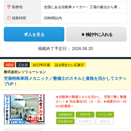
勤務地
全国にある自動車メーカー・工場の拠点から希望を考慮して決定します。 ★転居を伴う転勤はありません。 ★U・Iターン、遠方からのご応募も歓迎！引越など赴任に伴う費用、家賃は全額負担します（会社規定によ
残業時間
20時間以内
求人を見る
検討中に入れる
掲載終了予定日：
2026.08.20
NEW
正社員
自己PR不要
話を聞きたい応募可
株式会社レソリューション
空港特殊車両メカニック／整備士のスキルと資格を活かしてステッ
プUP！
★自動車の整備スキルを活かし、空港で働く整備
士へ！★ 完全週休2日（土・日）★残業月10～20
hの好環境！
未経験歓迎
学歴不問
ベテランOK
完全週休2日
賞与複数月
面接1回