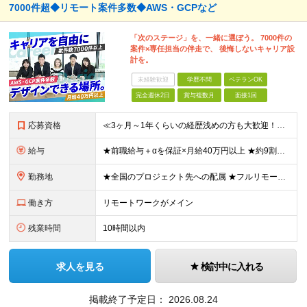
7000件超◆リモート案件多数◆AWS・GCPなど
「次のステージ」を、一緒に選ぼう。 7000件の
案件×専任担当の伴走で、 後悔しないキャリア設
計を。
未経験歓迎
学歴不問
ベテランOK
完全週休2日
賞与複数月
面接1回
応募資格
≪3ヶ月～1年くらいの経歴浅めの方も大歓迎！≫ ★設計・構築から運用・保守まで、フェーズ不問で歓迎します！ ■インフラエンジニアとして何かしらの経験をお持ちの方（工程不問） ■第二新卒・ブランクOK
給与
★前職給与＋αを保証×月給40万円以上 ★約9割が前職より給与アップを実現 月給40万円以上＋各種手当＋賞与 ＜9割が年収アップを実現＞ 入社されたエンジニアの9割が前職よりも給与アップをしていま
勤務地
★全国のプロジェクト先への配属 ★フルリモートワーク案件あり ★転勤なし 勤務地はご希望を考慮し、決定します。 「自宅から近い場所が良い」といった要望もお聞かせください！ ＜配属エリア＞ ［東北］
働き方
リモートワークがメイン
残業時間
10時間以内
求人を見る
検討中に入れる
掲載終了予定日：
2026.08.24