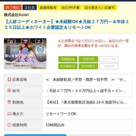
終了間近
正社員
面接情報有
自己PR不要
話を聞きたい応募可
株式会社Asovi
【人材コーディネーター】★未経験OK★月給２７万円～＆年休１
２５日以上★ホワイト企業認定＆リモートOK
人と企業をつなぐだけじゃない。 あなたの一言
が、誰かの未来を動かすきっかけになる。
未経験歓迎
学歴不問
ベテランOK
完全週休2日
賞与複数月
面接1回
応募資格
≪ 未経験歓迎／学歴・職歴一切不問 ≫ 「やりたいことはまだ決まっていないけど、何かを始めたい」 「人と関わる仕事に興味がある」——そんな方も大歓迎です！ Asoviでは、“今まで”よりも“これから
給与
・月給２７万円～５０万円以上＋諸手当＋インセンティブ ※超過分は別途全額支給します。 【 入社時の想定年収 】 ・年収４５０万円 ＜インセンティブ制度について＞ 社員一人ひとりの頑張りを多角的に評
勤務地
【本社】 └東京都豊島区池袋2-14-4 池袋TAビル8F ★あなたの希望を最大限考慮！ ・都内（池袋・新宿・渋谷・目黒・青山）・埼玉・千葉・神奈川・茨城・栃木・群馬 ※勤務先は本社または支社とな
働き方
リモートワークOK
残業時間
10時間以内