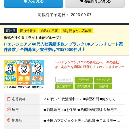
求人を見る
検討中に入れる
掲載終了予定日：
2026.09.07
正社員
面接情報有
自己PR不要
話を聞きたい応募可
株式会社Ｃ３【ライト通信グループ】
ITエンジニア／40代入社実績多数／ブランクOK／フルリモート案
件多数／全国募集／案件数は常時7000件以上
ーベテランエンジニアのあなたへ。 今の会社
は、あなたを適切に評価してくれていますか？ー
未経験歓迎
学歴不問
ベテランOK
完全週休2日
賞与複数月
面接1回
応募資格
＜40代～50代活躍中！＞ ■学歴不問 ■何かしらの開発経験をお持ちの方 ■ブランクOK ★ミドル～シニア層が多数活躍しています！ ▼こんな方は、ぜひご応募ください▼ □最後の転職先をお探しの方 □
給与
★前職給与＋αを保証 ★約9割が前職より給与アップを実現 月給40万円以上＋各種手当＋賞与 ＜9割が年収アップを実現＞ 入社されたエンジニアの9割が前職よりも給与アップをしています！ 残り1割は前
勤務地
★全国のプロジェクト先への配属 ★フルリモートワーク案件あり ★転勤なし 勤務地はご希望を考慮し、決定します。 「自宅から近い場所が良い」といった要望もお聞かせください！ ＜配属エリア＞ ［東北］