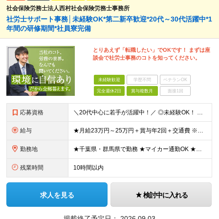
社会保険労務士法人西村社会保険労務士事務所
社労士サポート事務│未経験OK*第二新卒歓迎*20代～30代活躍中*1
年間の研修期間*社員寮完備
とりあえず「転職したい」でOKです！ まずは座
談会で社労士事務のコトを知ってください。
未経験歓迎
学歴不問
ベテランOK
完全週休2日
賞与複数月
面接1回
応募資格
＼20代中心に若手が活躍中！／ ◎未経験OK！ ◎第二新卒歓迎！ ◎社労士知識が0でも大丈夫！ ※大卒以上（学部・学科不問）
給与
★月給23万円～25万円＋賞与年2回＋交通費 ※残業代全額支給 ※試用期間3ヶ月（期間中の待遇に差異はありません） ◎昇給毎年1回（6月） ◎賞与年2回
勤務地
★千葉県・群馬県で勤務 ★マイカー通勤OK ★希望者は社員寮利用可 ＜千葉拠点＞ 千葉県千葉市中央区出洲港6-14 ＜群馬拠点＞ 群馬県高崎市大八木町912-10 └群馬拠点勤務の場合、入社3か月
残業時間
10時間以内
求人を見る
検討中に入れる
掲載終了予定日：
2026.09.03