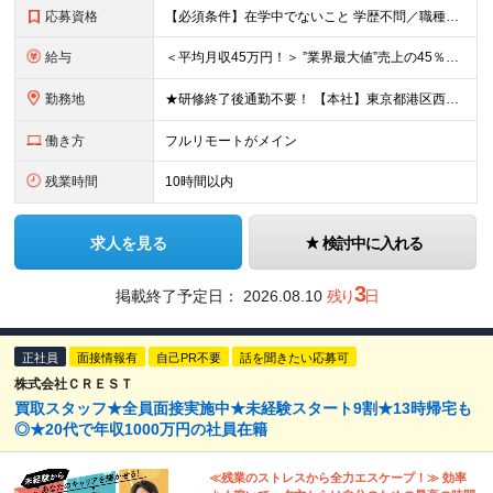
応募資格
【必須条件】在学中でないこと 学歴不問／職種未経験／業種未経験／社会人未経験／第二新卒／ブランクOK ◎応募時に特別な経験やスキルは必要ありません。 意欲・人柄重視の採用です！ ＼こんなあなた
給与
＜平均月収45万円！＞ ”業界最大値”売上の45％以上をそのまま支給。 月給25万円以上＋インセンティブ ※研修後、月給35万円スタートの実績あり！ ◎経験・能力を考慮し決定します。 ◎頑張りに応じ
勤務地
★研修終了後通勤不要！ 【本社】東京都港区西麻布1-2-14デュオ・スカーラ西麻布タワーウエスト 602号室 【品川支社】東京都品川区西五反田5-23-3BLOCKS目黒不動前3階 【大阪支社】大阪
働き方
フルリモートがメイン
残業時間
10時間以内
求人を見る
検討中に入れる
3
掲載終了予定日：
2026.08.10
残り
日
正社員
面接情報有
自己PR不要
話を聞きたい応募可
株式会社ＣＲＥＳＴ
買取スタッフ★全員面接実施中★未経験スタート9割★13時帰宅も
◎★20代で年収1000万円の社員在籍
≪残業のストレスから全力エスケープ！≫ 効率