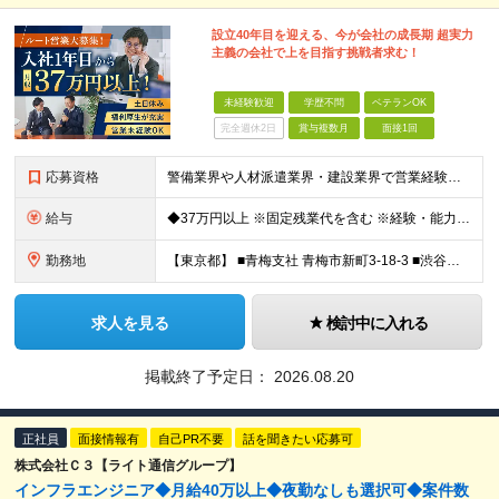
設立40年目を迎える、今が会社の成長期 超実力
主義の会社で上を目指す挑戦者求む！
未経験歓迎
学歴不問
ベテランOK
完全週休2日
賞与複数月
面接1回
応募資格
警備業界や人材派遣業界・建設業界で営業経験がある方歓迎！ 管理職経験も活かせます◎ 【具体的には】 業界・職種未経験の方歓迎 ★要普通免許 ★学歴不問
給与
◆37万円以上 ※固定残業代を含む ※経験・能力を考慮 ※決算賞与あり 【固定残業代】14万円/45時間 ※固定残業代は残業がない場合も支給し、超過分は別途支給する ※超過分は別途全額支給 ・一律手
勤務地
【東京都】 ■青梅支社 青梅市新町3-18-3 ■渋谷支社 渋谷区渋谷1-6-5 ■新宿支社 新宿区新宿3-11-10 ■池袋支社 豊島区東池袋1-35-5 ■両国支社 墨田区江東橋1-12-8KDビ
求人を見る
検討中に入れる
掲載終了予定日：
2026.08.20
正社員
面接情報有
自己PR不要
話を聞きたい応募可
株式会社Ｃ３【ライト通信グループ】
インフラエンジニア◆月給40万以上◆夜勤なしも選択可◆案件数