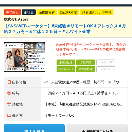
終了間近
正社員
面接情報有
自己PR不要
話を聞きたい応募可
株式会社Asovi
【SNS/WEBマーケター】#未経験＃リモートOK＆フレックス＃月
給２７万円～＆年休１２５日～＃ホワイト企業
Asoviで“ゼロからマーケターを目指す。 万全の
研修体制×リモートOK——WEBの世界に踏み出
しませんか？
未経験歓迎
学歴不問
ベテランOK
完全週休2日
賞与複数月
面接1回
応募資格
≪ 未経験歓迎／学歴・職歴一切不問 ≫ 「やりたいことはまだ決まっていないけど、何かを始めたい」 「人と関わる仕事に興味がある」——そんな方も大歓迎です！ Asoviでは、“今まで”よりも“これから
給与
・月給２７万円～４０万円以上＋諸手当＋インセンティブ ※超過分は別途全額支給します。 【 入社時の想定年収 】 ・年収４５０万円 ＜インセンティブ制度について＞ 社員一人ひとりの頑張りを多角的に評
勤務地
【本社】 └東京都豊島区池袋2-14-4 池袋TAビル8F ★あなたの希望を最大限考慮！ ・都内（池袋・新宿・渋谷・目黒・青山）・埼玉・千葉・神奈川・茨城・栃木・群馬 ※勤務先は本社または支社とな
働き方
リモートワークOK
求人を見る
検討中に入れる