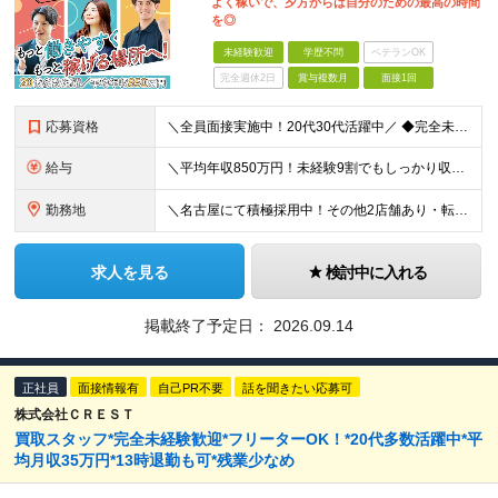
よく稼いで、夕方からは自分のための最高の時間
を◎
未経験歓迎
学歴不問
ベテランOK
完全週休2日
賞与複数月
面接1回
応募資格
＼全員面接実施中！20代30代活躍中／ ◆完全未経験歓迎 ◆学歴不問 経歴や学歴は一切不問！「やってみたい！」という意欲をお持ちの方を歓迎しています！ ＜こんな方をお待ちしております！＞ ◎今の労
給与
＼平均年収850万円！未経験9割でもしっかり収入UP！／ 【平均月収35万円＋高還元賞与あり】 月給27万円～35万円＋賞与年3回＋各種インセンティブ ※固定残業代（月42時間分・6万5000円
勤務地
＼名古屋にて積極採用中！その他2店舗あり・転勤なし◎／ 雇用元は当社となりますが、 株式会社アップテンポにて勤務いただきます！ ★各店舗、当社の社員が10名ほど活躍しています◎ ＜名古屋支店＞ 愛
求人を見る
検討中に入れる
掲載終了予定日：
2026.09.14
正社員
面接情報有
自己PR不要
話を聞きたい応募可
株式会社ＣＲＥＳＴ
買取スタッフ*完全未経験歓迎*フリーターOK！*20代多数活躍中*平
均月収35万円*13時退勤も可*残業少なめ