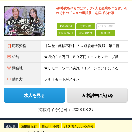
-新時代を作るのはアナタ- 人と企業をつなぎ、そ
れぞれの「未来の選択肢」を広げる仕事。
未経験歓迎
学歴不問
ベテランOK
完全週休2日
賞与複数月
面接1回
応募資格
【学歴・経験不問】 ＊未経験者大歓迎！第二新卒歓迎/充実研修/WEB面接可能＊ 「 営業ってなんとなく難しそう・・・ 」 「 AIとかSNSなんて分からない・・・ 」 という未経験の方でも安心して
給与
★月給３２万円～５０万円＋インセンティブ賞与＋決算賞与★ （30時間の固定残業代、一律月54,750円を含む。超過分は支給） ※経験・スキルを考慮の上、決定 ※昇給：随時あり 【インセンティブについ
勤務地
★リモートワーク実施中（プロジェクトによる） ※一部フルリモートあり 【本社】 東京都千代田区五番町4-8 日立五番町ビル 5F 【その他勤務先】 ・北海道札幌市中央区大通東 ・宮城県仙台市青葉区
働き方
フルリモートがメイン
求人を見る
検討中に入れる
掲載終了予定日：
2026.08.27
正社員
面接情報有
自己PR不要
話を聞きたい応募可