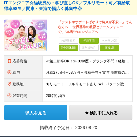
ITエンジニア☆経験浅め・学び直しOK／フルリモート可／有給取
得率98％／関東・東海で幅広く募集中◎
「テストやサポートばかりで将来が不安…」そん
な方へ！ 世界基準の教育とチームフォロー
で、"本当"のエンジニアへ
未経験歓迎
学歴不問
ベテランOK
完全週休2日
賞与複数月
面接1回
応募資格
≪第二新卒OK！≫ ★学歴・ブランク不問！経験浅めもOK ★何らかのIT系職種の実務経験をお持ちの方 └年数不問。「1ヶ月程度の経験しかない…」という方もOK！ ※SE／PG・運用・保守・ヘルプデス
給与
月給27万円～58万円＋各種手当＋賞与 ※前職の給与・経験・スキルなどを考慮のうえで決定します ※残業代は1分単位で全額支給します ※試用期間3ヶ月。その間の給与・待遇に差異はありません ★充実の各
勤務地
★リモート・フルリモートあり ★U・Iターン歓迎 ★配属先は希望を最大限考慮します ★転勤・転居は相談可能です ■各拠点、または関東・東海エリアのプロジェクト先での勤務 ※会社都合での無理な転勤・転
残業時間
20時間以内
求人を見る
検討中に入れる
掲載終了予定日：
2026.08.20