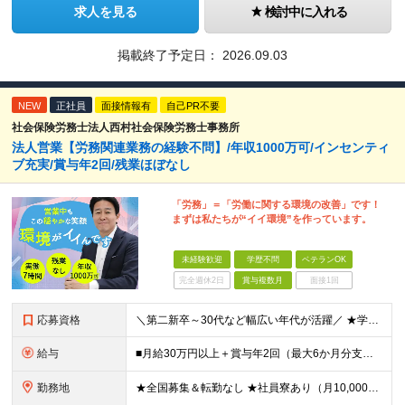
求人を見る
検討中に入れる
掲載終了予定日：
2026.09.03
NEW
正社員
面接情報有
自己PR不要
社会保険労務士法人西村社会保険労務士事務所
法人営業【労務関連業務の経験不問】/年収1000万可/インセンティ
ブ充実/賞与年2回/残業ほぼなし
「労務」＝「労働に関する環境の改善」です！
まずは私たちが“イイ環境”を作っています。
未経験歓迎
学歴不問
ベテランOK
完全週休2日
賞与複数月
面接1回
応募資格
＼第二新卒～30代など幅広い年代が活躍／ ★学歴不問 ★第二新卒歓迎 社会保険や労務の知識は必要ありません。 業界未経験からスタートできます！ ＼優遇します！／ ★何かしらの営業経験をお持ちの方（
給与
■月給30万円以上＋賞与年2回（最大6か月分支給実績あり）＋インセンティブ ★インセンティブ毎月支給 └最大で30～65万円を獲得する社員も └入社5年未満の社員の月平均インセンティブ15万円 ★社
勤務地
★全国募集＆転勤なし ★社員寮あり（月10,000円～） ※勤務地による ★直行直帰OK ★車・自転車・バイク通勤OK ※一部事務所 【北海道・東北】 札幌事務所、仙台事務所 【関東】 大宮事務所