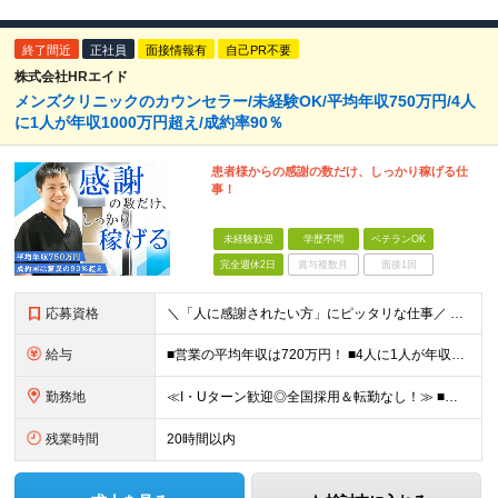
終了間近
正社員
面接情報有
自己PR不要
株式会社HRエイド
メンズクリニックのカウンセラー/未経験OK/平均年収750万円/4人
に1人が年収1000万円超え/成約率90％
患者様からの感謝の数だけ、しっかり稼げる仕
事！
未経験歓迎
学歴不問
ベテランOK
完全週休2日
賞与複数月
面接1回
応募資格
＼「人に感謝されたい方」にピッタリな仕事／ ★第二新卒歓迎・社会人デビューもOK ◆職種・業種未経験OK ◆学歴不問 ★特別なスキルはいりません メンバーに共通しているのは、「何事にも素直に取り組め
給与
■営業の平均年収は720万円！ ■4人に1人が年収1000万円超え 月給27万円～100万円+インセンティブ(平均月20～40万円程) ＜インセンティブ制度について＞ 当社では創業以来、頑張ったら
勤務地
≪I・Uターン歓迎◎全国採用＆転勤なし！≫ ■下記エリアにある病院やクリニックでの勤務となります。 ※ご自宅からクリニックへは直行直帰です ＼★マークのついている店舗で積極採用実施中！／ 【関東エリ
残業時間
20時間以内