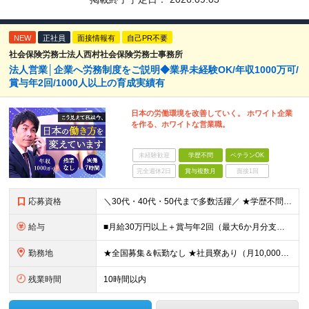
NEW
正社員
面接情報有
自己PR不要
社会保険労務士法人西村社会保険労務士事務所
法人営業│企業へ労務制度をご説明◆業界未経験OK/年収1000万可/
賞与年2回/1000人以上の育成実績有
日本の労働環境を改善していく。 ホワイト企業
を作る、ホワイトな営業職。
未経験歓迎
学歴不問
ベテランOK
完全週休2日
賞与複数月
面接1回
応募資格
＼30代・40代・50代まで多数活躍／ ★学歴不問 ★何かしらの営業経験をお持ちの方（経験年数・業界不問） 社会保険や労務の知識は必要ありません。 業界未経験からスタートできます！ ＜仕事のやりが
給与
■月給30万円以上＋賞与年2回（最大6か月分支給実績あり）＋インセンティブ ★インセンティブ毎月支給 └最大で30～65万円を獲得する社員も └入社5年未満の社員の月平均インセンティブ15万円 ★社
勤務地
★全国募集＆転勤なし ★社員寮あり（月10,000円～） ※勤務地による ★直行直帰OK ★車・自転車・バイク通勤OK ※一部事務所 【北海道・東北】 札幌事務所、仙台事務所 【関東】 大宮事務所
残業時間
10時間以内