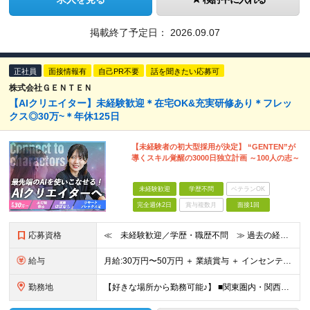
掲載終了予定日：
2026.09.07
正社員
面接情報有
自己PR不要
話を聞きたい応募可
株式会社ＧＥＮＴＥＮ
【AIクリエイター】未経験歓迎＊在宅OK&充実研修あり＊フレッ
クス◎30万~＊年休125日
【未経験者の初大型採用が決定】 “GENTEN”が
導くスキル覚醒の3000日独立計画 ～100人の志～
未経験歓迎
学歴不問
ベテランOK
完全週休2日
賞与複数月
面接1回
応募資格
≪ 未経験歓迎／学歴・職歴不問 ≫ 過去の経歴は一切不問。 「いままで」よりも「これから」を 重視した採用を行っています！ ▼▼こんな想いがある方大歓迎▼▼ ・WEBデザインに興味がある ・自由な環
給与
⽉給:30万円〜50万円 ＋ 業績賞与 ＋ インセンティブ賞与 経験者：35万円～ ※経験・スキルを考慮の上、決定します。 ※経験者は別途優遇！ ★試用期間6ヶ月（期間中は月給21万円～）
勤務地
【好きな場所から勤務可能♪】 ■関東圏内・関西圏内 または⾸都圏近郊のプロジェクト先 ★リモートワーク実施中（プロジェクトによりフルリモートもあり） ★転居を伴う転勤なし ★配属先は希望を最⼤限考慮