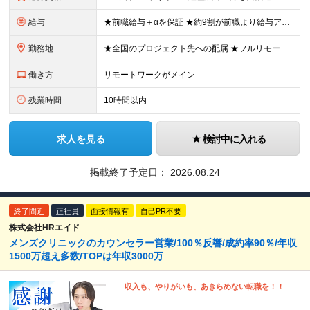
給与
★前職給与＋αを保証 ★約9割が前職より給与アップを実現 月給40万円以上＋各種手当＋賞与 ＜9割が年収アップを実現＞ 入社されたエンジニアの9割が前職よりも給与アップをしています！ 残り1割は前
勤務地
★全国のプロジェクト先への配属 ★フルリモートワーク案件あり ★転勤なし 勤務地はご希望を考慮し、決定します。 「自宅から近い場所が良い」といった要望もお聞かせください！ ＜配属エリア＞ ［東北］
働き方
リモートワークがメイン
残業時間
10時間以内
求人を見る
検討中に入れる
掲載終了予定日：
2026.08.24
終了間近
正社員
面接情報有
自己PR不要
株式会社HRエイド
メンズクリニックのカウンセラー営業/100％反響/成約率90％/年収
1500万超え多数/TOPは年収3000万
収入も、やりがいも、あきらめない転職を！！