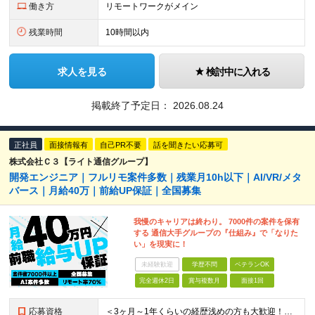
働き方
リモートワークがメイン
残業時間
10時間以内
求人を見る
検討中に入れる
掲載終了予定日：
2026.08.24
正社員
面接情報有
自己PR不要
話を聞きたい応募可
株式会社Ｃ３【ライト通信グループ】
開発エンジニア｜フルリモ案件多数｜残業月10h以下｜AI/VR/メタ
バース｜月給40万｜前給UP保証｜全国募集
我慢のキャリアは終わり。 7000件の案件を保有
する 通信大手グループの『仕組み』で「なりた
い」を現実に！
未経験歓迎
学歴不問
ベテランOK
完全週休2日
賞与複数月
面接1回
応募資格
＜3ヶ月～1年くらいの経歴浅めの方も大歓迎！＞ ■学歴不問 ■何かしらの開発経験をお持ちの方 ■第二新卒OK ▼こんな方にピッタリです！▼ □スキルアップしたい方 □最先端技術を習得したい方 □AI