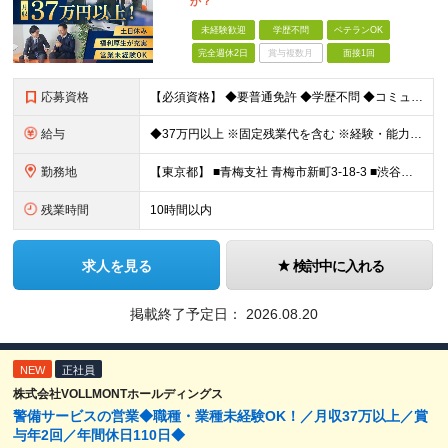
か？
未経験歓迎
学歴不問
ベテランOK
完全週休2日
賞与複数月
面接1回
応募資格
【必須資格】 ◆要普通免許 ◆学歴不問 ◆コミュニケーション能力に自信のある方 ⇒お客様との関係をより良いものにしてください◎ ◆計画性を持って積極的に行動できる方 ⇒先のことを考えてお客様
給与
◆37万円以上 ※固定残業代を含む ※経験・能力を考慮 ※決算賞与あり 【固定残業代】14万円/45時間 ※固定残業代は残業がない場合も支給し、超過分は別途支給する ※超過分は別途全額支給 ・一律手
勤務地
【東京都】 ■青梅支社 青梅市新町3-18-3 ■渋谷支社 渋谷区渋谷1-6-5 ■新宿支社 新宿区新宿3-11-10 ■池袋支社 豊島区東池袋1-35-5 ■両国支社 墨田区江東橋1-12-8KDビ
残業時間
10時間以内
求人を見る
検討中に入れる
掲載終了予定日：
2026.08.20
NEW
正社員
株式会社VOLLMONTホールディングス
警備サービスの営業◆職種・業種未経験OK！／月収37万以上／賞
与年2回／年間休日110日◆