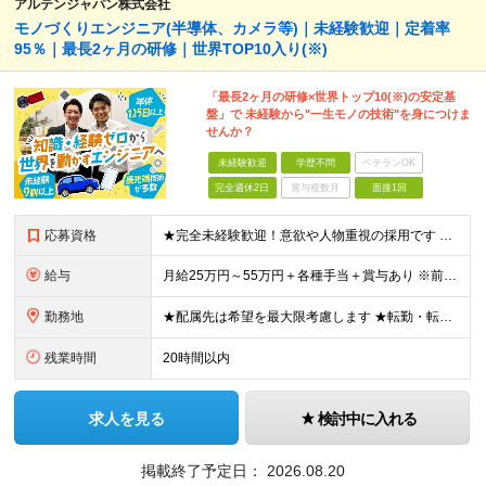
アルテンジャパン株式会社
モノづくりエンジニア(半導体、カメラ等)｜未経験歓迎｜定着率
95％｜最長2ヶ月の研修｜世界TOP10入り(※)
「最長2ヶ月の研修×世界トップ10(※)の安定基
盤」で 未経験から"一生モノの技術"を身につけま
せんか？
未経験歓迎
学歴不問
ベテランOK
完全週休2日
賞与複数月
面接1回
応募資格
★完全未経験歓迎！意欲や人物重視の採用です ★文系・理系問わず歓迎いたします！ ■学歴不問 ■第二新卒歓迎 ■職種・業種・社会人未経験OK ■フリーター・社会人経験10年以上の方も歓迎 ■ブランク・
給与
月給25万円～55万円＋各種手当＋賞与あり ※前職の給与・経験・スキルなどを考慮のうえで決定します ※残業代は1分単位で全額支給します ※試用期間3ヶ月。その間の給与・待遇に差異はありません ★充実
勤務地
★配属先は希望を最大限考慮します ★転勤・転居については相談可能です ★U・Iターン歓迎 全国の各プロジェクト先で募集します。 ＜プロジェクト先＞ ■北海道：千歳市 ■関東：埼玉県・千葉県・東京都
残業時間
20時間以内
求人を見る
検討中に入れる
掲載終了予定日：
2026.08.20