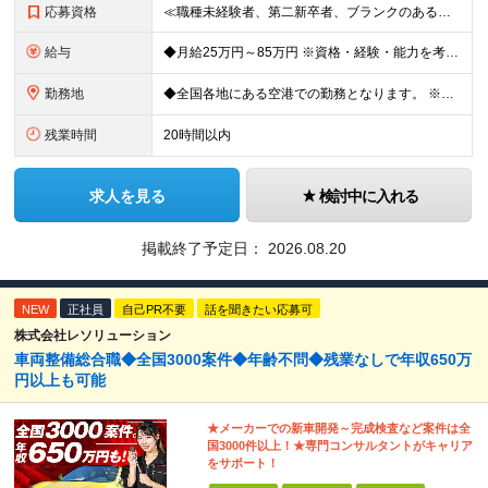
応募資格
≪職種未経験者、第二新卒者、ブランクのある方歓迎！≫ ◆自動車整備士3級以上の資格をお持ちの方 学歴不問。 ◎自動車整備士資格必須 ◎整備経験者優遇 ※技術サポートが充実しており、経験年数は不問
給与
◆月給25万円～85万円 ※資格・経験・能力を考慮の上、優遇 ※現年収・年齢・経験・資格・能力等、総合的に考慮し、決定します。 ※自動車整備の実務経験がある方はご相談ください！ ※試用期間有(同待遇/
勤務地
◆全国各地にある空港での勤務となります。 ※希望を考慮し勤務先を決定いたします。 ※地域により空港内特殊車両の整備を空港外で行なう事もあります。 ★遠方からのご応募も歓迎です。引越など赴任に伴う
残業時間
20時間以内
求人を見る
検討中に入れる
掲載終了予定日：
2026.08.20
NEW
正社員
自己PR不要
話を聞きたい応募可
株式会社レソリューション
車両整備総合職◆全国3000案件◆年齢不問◆残業なしで年収650万
円以上も可能
★メーカーでの新車開発～完成検査など案件は全
国3000件以上！★専門コンサルタントがキャリア
をサポート！