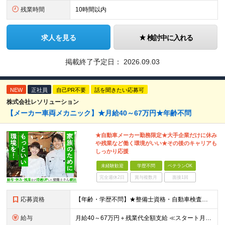
残業時間
10時間以内
求人を見る
検討中に入れる
掲載終了予定日：
2026.09.03
NEW
正社員
自己PR不要
話を聞きたい応募可
株式会社レソリューション
【メーカー車両メカニック】★月給40～67万円★年齢不問
★自動車メーカー勤務限定★大手企業だけに休み
や残業など働く環境がいい★その後のキャリアも
しっかり応援
未経験歓迎
学歴不問
ベテランOK
完全週休2日
賞与複数月
面接1回
応募資格
【年齢・学歴不問】★整備士資格・自動車検査員資格をお持ちの方★既卒者・第二新卒・実務未経験者も歓迎！ ■自動車整備士資格または自動車検査員資格の保有者。 ※実務経験不問 ◎経験や資格を活かしてキャリ
給与
月給40～67万円＋残業代全額支給 ≪スタート月給例≫ ■自動車車検・整備：月給40万円+残業代 ※現年収・年齢・経験・資格・能力等、総合的に考慮し、決定します。 ※試用期間有(同待遇/最長6ヵ月