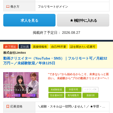
働き方
フルリモートがメイン
求人を見る
検討中に入れる
掲載終了予定日：
2026.08.27
終了間近
正社員
面接情報有
自己PR不要
話を聞きたい応募可
株式会社Limitex
動画クリエイター（YouTube・SNS）｜フルリモート可／月給32
万円～／未経験歓迎／年休125日
"できない"から始めるからこそ、未来はもっと面
白い。 未経験から"プロの動画クリエイター"へ！
未経験歓迎
学歴不問
ベテランOK
完全週休2日
賞与複数月
面接1回
応募資格
＼経験・スキルは一切問いません！／ ★学歴・職歴不問 ★未経験・第二新卒歓迎！ ★正社員デビューも応援します！