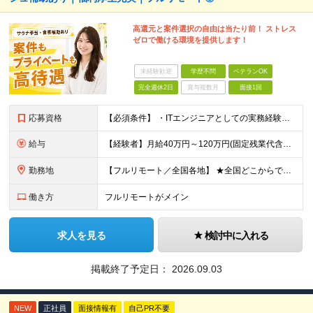
高還元と案件選択の自由は当たり前！ ストレス
ゼロで働ける環境を提供します！
未経験歓迎
学歴不問
ベテランOK
完全週休2日
賞与複数月
面接1回
応募資格
【必須条件】 ・ITエンジニアとしての実務経験が1年以上ある方 ※開発・インフラ・運用保守など分野・フェーズは不問！ ※学歴不問 【歓迎条件】 ・基本設計、詳細設計などの経験がある方 ・AWS, G
給与
【経験者】月給40万円～120万円(固定残業代含む)+各種手当 ※月給には、みなし残業手当(月30時間／5万8,000円～15万7,000円)を含みます ※上記を超える時間外労働分は追加で支給します
勤務地
【フルリモート／全国各地】 ★全国どこからでも参画可能！フルリモート案件も多数！ ※プロジェクトは100%選択制。あなたの希望を最優先します。 ※フルリモート、ハイブリッド、常駐案件から自由に選択可能
働き方
フルリモートがメイン
求人を見る
検討中に入れる
掲載終了予定日：
2026.09.03
NEW
正社員
面接情報有
自己PR不要