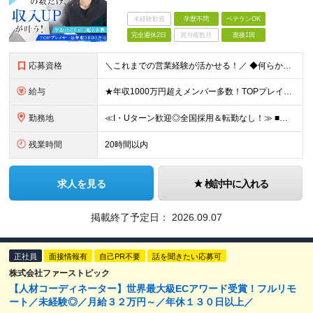
未経験歓迎
学歴不問
ベテランOK
完全週休2日
賞与複数月
面接1回
応募資格
＼これまでの営業経験が活かせる！／ ◆何らかの営業経験をお持ちの方 ◆学歴不問 ★以下ひとつでも当てはまる方はより歓迎します！ ・個人インセンティブで稼ぐ営業スタイルの経験がある方 ・個人向けの規開
給与
★年収1000万円超えメンバー多数！TOPプレイヤーは年収3500万円！ ★営業メンバーの平均年収750万円 月50件(平均単価60万円)の契約で年収1000万円が可能。 年収2000万円以上も多数
勤務地
≪I・Uターン歓迎◎全国採用＆転勤なし！≫ ■下記エリアにある病院やクリニックでの勤務となります。 ※ご自宅からクリニックへは直行直帰です ＼★マークのついている店舗で積極採用実施中！／ 【関東エリ
残業時間
20時間以内
求人を見る
検討中に入れる
掲載終了予定日：
2026.09.07
正社員
面接情報有
自己PR不要
話を聞きたい応募可
株式会社ファーストピック
【人材コーディネーター】世界最大級ECアワード受賞！フルリモ
ート／未経験◎／月給３２万円～／年休１３０日以上／