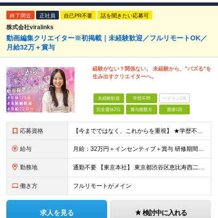
終了間近
正社員
自己PR不要
話を聞きたい応募可
株式会社viralinks
動画編集クリエイター※初掲載｜未経験歓迎／フルリモートOK／
月給32万＋賞与
経験がない？関係ない。 未経験から、"バズる"を
生み出すクリエイターへ。
未経験歓迎
学歴不問
ベテランOK
完全週休2日
賞与複数月
面接1回
応募資格
【今までではなく、これからを重視】 ★学歴不問 ★職種未経験歓迎 ★業種未経験歓迎 ★社会人未経験歓迎 ★第二新卒歓迎 ★ブランクOK ★動画編集・デザイン制作の勉強を独学でしている方など ※基礎的
給与
月給：32万円＋インセンティブ＋賞与 研修期間中：月給25万円～ ＼ 頑張りはしっかり評価！ ／ 研修期間中でも、スキルの習得状況や成果に応じて月給27万円へ昇給が可能です。 【研修期間】 期
勤務地
通勤不要 【東京本社】 東京都渋谷区恵比寿西二丁目8番4号 EX恵比寿西ビル5階
働き方
フルリモートがメイン
求人を見る
検討中に入れる