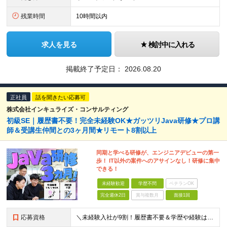
残業時間
10時間以内
求人を見る
検討中に入れる
掲載終了予定日：
2026.08.20
正社員
話を聞きたい応募可
株式会社インキュライズ・コンサルティング
初級SE｜履歴書不要！完全未経験OK★ガッツリJava研修★プロ講
師＆受講生仲間との3ヶ月間★リモート8割以上
同期と学べる研修が、エンジニアデビューの第一
歩！ IT以外の案件へのアサインなし！研修に集中
できる！
未経験歓迎
学歴不問
ベテランOK
完全週休2日
賞与複数月
面接1回
応募資格
＼未経験入社が9割！履歴書不要＆学歴や経験は一切不問★意欲や人柄を重視／ 「経験も知識もゼロだけど、やってみたい」 ……そんな想いがあれば、ITの知識が全くない未経験の方でも大歓迎。 当社も全力でス