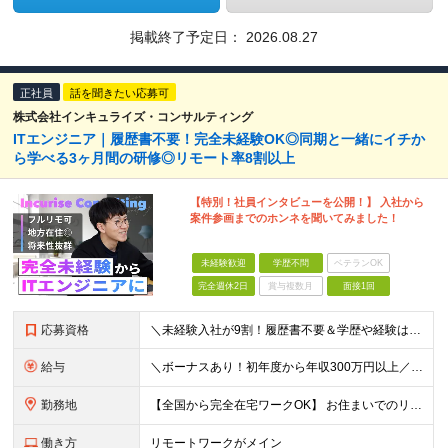
掲載終了予定日：
2026.08.27
正社員
話を聞きたい応募可
株式会社インキュライズ・コンサルティング
ITエンジニア｜履歴書不要！完全未経験OK◎同期と一緒にイチか
ら学べる3ヶ月間の研修◎リモート率8割以上
【特別！社員インタビューを公開！】 入社から
案件参画までのホンネを聞いてみました！
未経験歓迎
学歴不問
ベテランOK
完全週休2日
賞与複数月
面接1回
応募資格
＼未経験入社が9割！履歴書不要＆学歴や経験は一切不問★意欲や人柄を重視／ 「経験も知識もゼロだけど、やってみたい」 ……そんな想いがあれば、ITの知識が全くない未経験の方でも大歓迎。 当社も全力でス
給与
＼ボーナスあり！初年度から年収300万円以上／ ■月給24万2,200円～35万円＋賞与＋各種手当 ※経験・年齢・能力等を考慮し決定いたします。 ※上記金額には固定残業代（月30時間分、46,000
勤務地
【全国から完全在宅ワークOK】 お住まいでのリモートワーク、または首都圏（東京・神奈川・埼玉・千葉）・大阪のプロジェクト先での勤務となります。 ※転勤はありません。 ※現在は80％以上が在宅勤務での
働き方
リモートワークがメイン