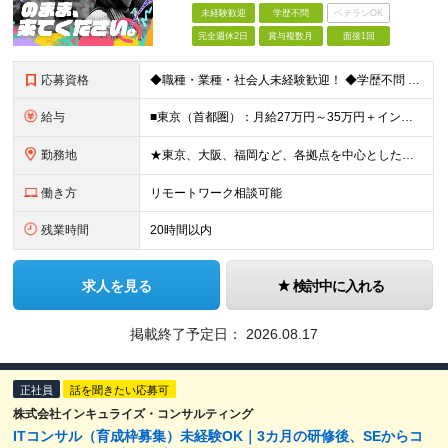
未経験歓迎
学歴不問
ベテランOK
完全週休2日
賞与複数月
面接1回
応募資格
◆職種・業種・社会人未経験歓迎！ ◆学歴不問 ◆34歳以下の方 ※若年層の長期キャリア形成のため ◎メンバーの99％が未経験入社 ◎人柄・ポテンシャル重視採用 ◎早期から活躍したい方大歓迎 経験や
給与
■東京（首都圏）：月給27万円～35万円＋インセンティブ ■大阪：月給25万円～35万円＋インセンティブ ■その他地方：月給23万円～35万円＋インセンティブ ※上記の額には下記の固定残業代を含みま
勤務地
★東京、大阪、福岡など、各拠点を中心とした全国採用 ★仙台、名古屋で積極採用中 ★希望に沿わない転勤なし ★U・Iターン歓迎 ■東京本社 東京都渋谷区道玄坂2-25-12 道玄坂通3階3-1a ■
働き方
リモートワーク相談可能
残業時間
20時間以内
求人を見る
検討中に入れる
掲載終了予定日：
2026.08.17
正社員
話を聞きたい応募可
株式会社インキュライズ・コンサルティング
ITコンサル（育成枠募集）未経験OK｜3カ月の研修後、SEからコ