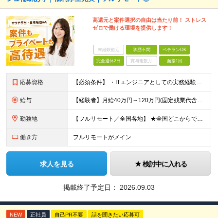
高還元と案件選択の自由は当たり前！ ストレス
ゼロで働ける環境を提供します！
未経験歓迎
学歴不問
ベテランOK
完全週休2日
賞与複数月
面接1回
応募資格
【必須条件】 ・ITエンジニアとしての実務経験が1年以上ある方 ※開発・インフラ・運用保守など分野・フェーズは不問！ ※学歴不問 【歓迎条件】 ・基本設計、詳細設計などの経験がある方 ・AWS, G
給与
【経験者】月給40万円～120万円(固定残業代含む)+各種手当 ※月給には、みなし残業手当(月30時間／5万8,000円～15万7,000円)を含みます ※上記を超える時間外労働分は追加で支給します
勤務地
【フルリモート／全国各地】 ★全国どこからでも参画可能！フルリモート案件も多数！ ※プロジェクトは100%選択制。あなたの希望を最優先します。 ※フルリモート、ハイブリッド、常駐案件から自由に選択可能
働き方
フルリモートがメイン
求人を見る
検討中に入れる
掲載終了予定日：
2026.09.03
NEW
正社員
自己PR不要
話を聞きたい応募可