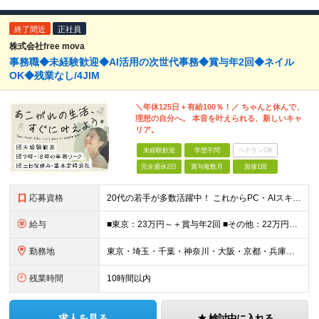
終了間近
正社員
株式会社free mova
事務職◆未経験歓迎◆AI活用の次世代事務◆賞与年2回◆ネイル
OK◆残業なし/4JIM
＼年休125日＋有給100％！／ ちゃんと休んで、
理想の自分へ。 本音を叶えられる、新しいキャ
リア。
未経験歓迎
学歴不問
ベテランOK
完全週休2日
賞与複数月
面接1回
応募資格
20代の若手が多数活躍中！ これからPC・AIスキルを身につけたい方も大歓迎 ◆職種・業種未経験OK ◆学歴不問 ◆34歳以下の方 ※若年層の長期キャリア形成のため 社員のほとんどが未経験入社です
給与
■東京：23万円～＋賞与年2回 ■その他：22万円～＋賞与年2回 ※給与はスキル・経験・能力を考慮して決定します。 ※残業代は別途支給いたします。 ※実績により随時基本給アップが可能。 入社1年で8
勤務地
東京・埼玉・千葉・神奈川・大阪・京都・兵庫・奈良・福岡・熊本を中心とした就業先 ◎勤務地はご希望を最大限考慮します。 ◎希望に沿わない転勤はありませんのでご安心ください。 ◎無期雇用派遣での勤務となり
残業時間
10時間以内
求人を見る
検討中に入れる