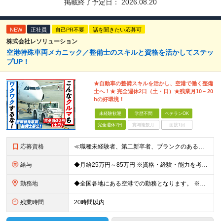
掲載終了予定日：
2026.08.20
NEW
正社員
自己PR不要
話を聞きたい応募可
株式会社レソリューション
空港特殊車両メカニック／整備士のスキルと資格を活かしてステッ
プUP！
★自動車の整備スキルを活かし、空港で働く整備
士へ！★ 完全週休2日（土・日）★残業月10～20
hの好環境！
未経験歓迎
学歴不問
ベテランOK
完全週休2日
賞与複数月
面接1回
応募資格
≪職種未経験者、第二新卒者、ブランクのある方歓迎！≫ ◆自動車整備士3級以上の資格をお持ちの方 学歴不問。 ◎自動車整備士資格必須 ◎整備経験者優遇 ※技術サポートが充実しており、経験年数は不問
給与
◆月給25万円～85万円 ※資格・経験・能力を考慮の上、優遇 ※現年収・年齢・経験・資格・能力等、総合的に考慮し、決定します。 ※自動車整備の実務経験がある方はご相談ください！ ※試用期間有(同待遇/
勤務地
◆全国各地にある空港での勤務となります。 ※希望を考慮し勤務先を決定いたします。 ※地域により空港内特殊車両の整備を空港外で行なう事もあります。 ★遠方からのご応募も歓迎です。引越など赴任に伴う
残業時間
20時間以内