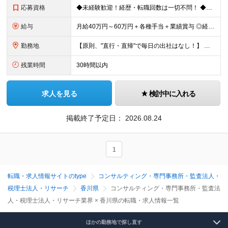
応募資格
◆未経験歓迎！経歴・転職回数は一切不問！ ◆異業界出身の30代・40代も活躍中！ ◆U・Iターン希望の方も歓迎（引越費用規定あり） 【応募要件】 ■高卒以上 ■普通自動車運転免許（AT限定可） ■基
給与
月給40万円～60万円＋各種手当＋業績賞与 ◎経験や能力等を考慮し、優遇いたします！ ◎成果により業績賞与を年2回支給します！ 上記月給には、固定残業代として 「60,800円～95,000円（28
勤務地
【原則、"直行・直帰"で毎日の出社はなし！】 東京・埼玉・千葉・神奈川などを中心とした 周辺エリアの現場に「直行・直帰」となります！ ■関東第一第二支部 埼玉県八潮市大字二丁目1142-2 ◎最寄り
残業時間
30時間以内
求人を見る
検討中に入れる
掲載終了予定日：
2026.08.24
1
転職・求人情報サイトのtype
コンサルティング・専門事務所・監査法人・
税理士法人・リサーチ
香川県
コンサルティング・専門事務所・監査法
人・税理士法人・リサーチ業界 × 香川県の転職・求人情報一覧
ほかの勤務地で探し直す