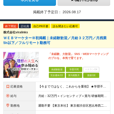
掲載終了予定日：
2026.08.17
終了間近
正社員
自己PR不要
話を聞きたい応募可
株式会社viralinks
ＷＥＢマーケター※初掲載｜未経験歓迎／月給３２万円／月残業
5h以下／フルリモート勤務可
「未経験、大歓迎」 SNS・WEBマーケティング
のプロを、本気で育てます。
未経験歓迎
学歴不問
ベテランOK
完全週休2日
賞与複数月
面接1回
応募資格
【今までではなく、これからを重視】 ★学歴不問 ★職種未経験歓迎 ★業種未経験歓迎 ★社会人未経験歓迎 ★第二新卒歓迎 ★ブランクOK ★動画編集・デザイン制作の勉強を独学でしている方など ※基礎的
給与
月給：32万円＋インセンティブ＋賞与 研修期間中：月給25万円～ ＼ 頑張りはしっかり評価！ ／ 研修期間中でも、スキルの習得状況や成果に応じて月給27万円へ昇給が可能です。 【研修期間】 期
勤務地
通勤不要 【東京本社】 東京都渋谷区恵比寿西二丁目8番4号 EX恵比寿西ビル5階