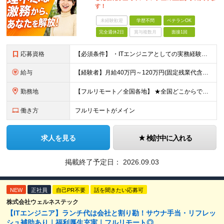
す！
未経験歓迎
学歴不問
ベテランOK
完全週休2日
賞与複数月
面接1回
応募資格
【必須条件】 ・ITエンジニアとしての実務経験が1年以上ある方 ※開発・インフラ・運用保守など分野・フェーズは不問！ ※学歴不問 【歓迎条件】 ・基本設計、詳細設計などの経験がある方 ・AWS, G
給与
【経験者】月給40万円～120万円(固定残業代含む)+各種手当 ※月給には、みなし残業手当(月30時間／5万8,000円～15万7,000円)を含みます ※上記を超える時間外労働分は追加で支給します
勤務地
【フルリモート／全国各地】 ★全国どこからでも参画可能！フルリモート案件も多数！ ※プロジェクトは100%選択制。あなたの希望を最優先します。 ※フルリモート、ハイブリッド、常駐案件から自由に選択可能
働き方
フルリモートがメイン
求人を見る
検討中に入れる
掲載終了予定日：
2026.09.03
NEW
正社員
自己PR不要
話を聞きたい応募可
株式会社ウェルネステック
【ITエンジニア】ランチ代は会社と割り勘！サウナ手当・リフレッ
シュ補助あり｜福利厚生充実｜フルリモート◎