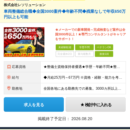
株式会社レソリューション
車両整備総合職◆全国3000案件◆年齢不問◆残業なしで年収650万
円以上も可能
★メーカーでの新車開発～完成検査など案件は全
国3000件以上！★専門コンサルタントがキャリア
をサポート！
未経験歓迎
学歴不問
ベテランOK
完全週休2日
賞与複数月
面接1回
応募資格
★整備士資格保持者優遇★学歴・年齢不問★整備経験者・既卒者・第二新卒・車業界経験者・未経験者歓迎！ ◎経験や資格を活かしてキャリアアップしたい方 ◎ライフスタイルに合った働き方を求めている方 ◎技術
給与
◆月給25万円～67万円 ※資格・経験・能力を考慮の上、優遇 ※現年収・年齢・経験・資格・能力等、総合的に考慮し、決定します。 ※自動車整備の実務経験がある方はご相談ください！ ※試用期間有(同待遇/
勤務地
全国各地にある勤務先での募集。3000カ所以上から希望を考慮し決定。 ★転居を伴う転勤なし。 ★遠方からのご応募も歓迎！引越など赴任に伴う費用、家賃は全額負担します（会社規定による）。 ★請負先
求人を見る
検討中に入れる
掲載終了予定日：
2026.08.20