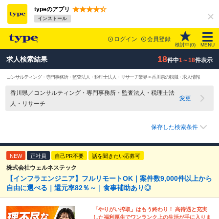
typeのアプリ
インストール
ログイン
会員登録
検討中(
0
)
MENU
18
求人検索結果
件中
1～18
件表示
コンサルティング・専門事務所・監査法人・税理士法人・リサーチ業界 × 香川県の転職・求人情報
香川県／コンサルティング・専門事務所・監査法人・税理士法
変更
人・リサーチ
保存した検索条件
NEW
正社員
自己PR不要
話を聞きたい応募可
株式会社ウェルネステック
【インフラエンジニア】フルリモートOK｜案件数9,000件以上から
自由に選べる｜還元率82％～｜食事補助あり◎
「やりがい搾取」はもう終わり！ 高待遇と充実
した福利厚生でワンランク上の生活が手に入りま