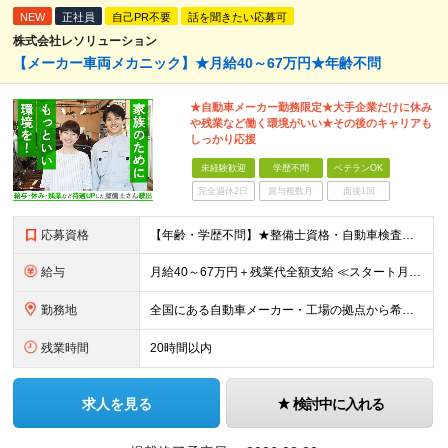
NEW
正社員
自己PR不要
話を聞きたい応募可
株式会社レソリューション
【メーカー車両メカニック】★月給40～67万円★年齢不問
★自動車メーカー勤務限定★大手企業だけに休み
や残業など働く環境がいい★その後のキャリアも
しっかり応援
未経験歓迎
学歴不問
ベテランOK
完全週休2日
賞与複数月
面接1回
応募資格
【年齢・学歴不問】★整備士資格・自動車検査員資格をお持ちの方★既卒者・第二新卒・実務未経験者も歓迎！ ■自動車整備士資格または自動車検査員資格の保有者。 ※実務経験不問 ◎経験や資格を活かしてキャリ
給与
月給40～67万円＋残業代全額支給 ≪スタート月給例≫ ■自動車車検・整備：月給40万円+残業代 ※現年収・年齢・経験・資格・能力等、総合的に考慮し、決定します。 ※試用期間有(同待遇/最長6ヵ月
勤務地
全国にある自動車メーカー・工場の拠点から希望を考慮して決定します。 ★転居を伴う転勤はありません。 ★U・Iターン、遠方からのご応募も歓迎！引越など赴任に伴う費用、家賃は全額負担します（会社規定によ
残業時間
20時間以内
求人を見る
検討中に入れる