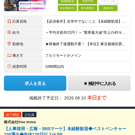
未経験歓迎
学歴不問
ベテランOK
完全週休2日
賞与複数月
面接1回
応募資格
【必須条件】在学中でないこと 【未経験歓迎】学歴不問／職種未経験／業種未経験／第二新卒／ブランクOK ★未経験歓迎 ★第二新卒歓迎 ★異業種からの入社メンバー95％以上 ★学歴・経験不問 ★主夫・主
給与
＜平均月収45万円！＞ ”業界最大値”売上の45％以上をそのまま支給。 ■研修期間後 月給25万円～75万円＋各種インセンティブ □研修期間 月給23.5万円＋PRインセンティブ（売上の45％還元
勤務地
★研修終了後通勤不要！ 【本社】東京都港区西麻布1-2-14デュオ・スカーラ西麻布タワーウエスト 602号室 【品川支社】東京都品川区西五反田5-23-3BLOCKS目黒不動前3階 【大阪支社】大阪
働き方
フルリモートがメイン
残業時間
10時間以内
求人を見る
検討中に入れる
本日まで
掲載終了予定日：
2026.08.10
終了間近
正社員
株式会社free mova
【人事採用・広報・SNSマーケ】未経験歓迎◆ベストベンチャー
100選出◆年休120日以上/4JIN