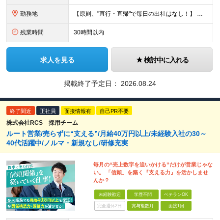
勤務地
【原則、"直行・直帰"で毎日の出社はなし！】 東京・埼玉・千葉・神奈川などを中心とした 周辺エリアの現場に「直行・直帰」となります！ ■関東第一第二支部 埼玉県八潮市大字二丁目1142-2 ◎最寄り
残業時間
30時間以内
求人を見る
検討中に入れる
掲載終了予定日：
2026.08.24
終了間近
正社員
面接情報有
自己PR不要
株式会社RCS 採用チーム
ルート営業/売らずに“支える”/月給40万円以上/未経験入社の30～
40代活躍中/ノルマ・新規なし/研修充実
毎月の“売上数字を追いかける”だけが営業じゃな
い。 「信頼」を築く『支える力』を活かしませ
んか？
未経験歓迎
学歴不問
ベテランOK
完全週休2日
賞与複数月
面接1回