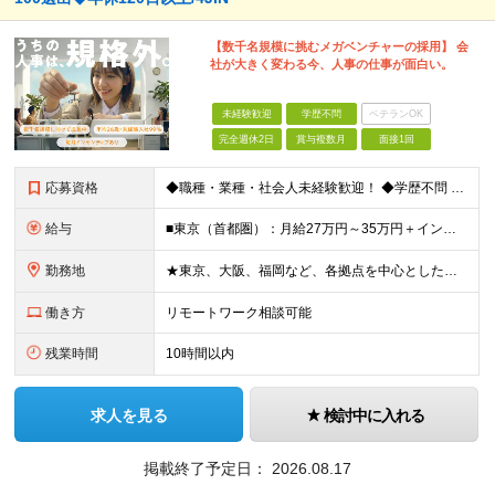
【数千名規模に挑むメガベンチャーの採用】 会
社が大きく変わる今、人事の仕事が面白い。
未経験歓迎
学歴不問
ベテランOK
完全週休2日
賞与複数月
面接1回
応募資格
◆職種・業種・社会人未経験歓迎！ ◆学歴不問 ◆34歳以下の方 ※若年層の長期キャリア形成のため ◎メンバーの99％が未経験入社 ◎人柄・ポテンシャル重視採用 ◎早期から活躍したい方大歓迎 経験や
給与
■東京（首都圏）：月給27万円～35万円＋インセンティブ ■大阪：月給25万円～35万円＋インセンティブ ■その他地方：月給23万円～35万円＋インセンティブ ※上記の額には下記の固定残業代を含みま
勤務地
★東京、大阪、福岡など、各拠点を中心とした全国採用 ★仙台、名古屋で積極採用中 ★希望に沿わない転勤なし ★U・Iターン歓迎 ■東京本社 東京都渋谷区道玄坂2-25-12 道玄坂通3階3-1a ■
働き方
リモートワーク相談可能
残業時間
10時間以内
求人を見る
検討中に入れる
掲載終了予定日：
2026.08.17