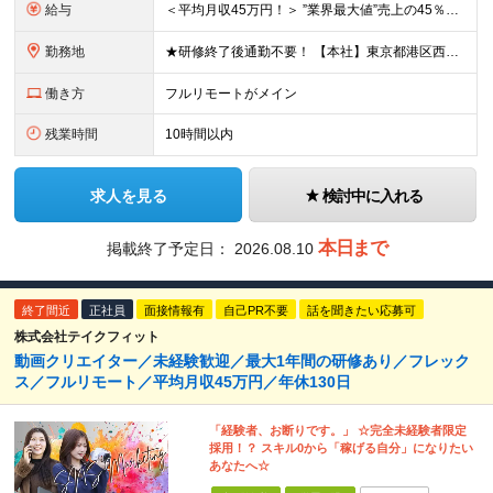
給与
＜平均月収45万円！＞ ”業界最大値”売上の45％以上をそのまま支給。 月給25万円以上＋インセンティブ ※研修後、月給35万円スタートの実績あり！ ◎経験・能力を考慮し決定します。 ◎頑張りに応じ
勤務地
★研修終了後通勤不要！ 【本社】東京都港区西麻布1-2-14デュオ・スカーラ西麻布タワーウエスト 602号室 【品川支社】東京都品川区西五反田5-23-3BLOCKS目黒不動前3階 【大阪支社】大阪
働き方
フルリモートがメイン
残業時間
10時間以内
求人を見る
検討中に入れる
本日まで
掲載終了予定日：
2026.08.10
終了間近
正社員
面接情報有
自己PR不要
話を聞きたい応募可
株式会社テイクフィット
動画クリエイター／未経験歓迎／最大1年間の研修あり／フレック
ス／フルリモート／平均月収45万円／年休130日
「経験者、お断りです。」 ☆完全未経験者限定
採用！？ スキル0から「稼げる自分」になりたい
あなたへ☆