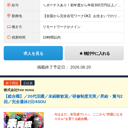
給与
＼ボーナスあり！初年度から年収300万円以上／ ■月給24万2,200円～35万円＋賞与＋各種手当 ※経験・年齢・能力等を考慮し決定いたします。 ※上記金額には固定残業代（月30時間分、46,000
勤務地
【全国から完全在宅ワークOK】 お住まいでのリモートワーク、または首都圏（東京・神奈川・埼玉・千葉）・大阪のプロジェクト先での勤務となります。 ※転勤はありません。 ※現在は80％以上が在宅勤務での
働き方
リモートワークがメイン
残業時間
10時間以内
求人を見る
検討中に入れる
掲載終了予定日：
2026.08.20
終了間近
正社員
株式会社free mova
【総合職】／20代活躍／未経験歓迎／研修制度充実／昇給・賞与2
回／完全週休2日/4SOU
今はまだ、未完成でいい。 ここから"武器になる
スキル"を育てる総合職。