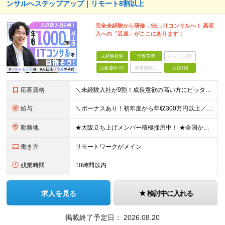
ンサルへステップアップ｜リモート8割以上
完全未経験から研修→SE→ITコンサルへ！ 高収
入への「近道」がここにあります！
未経験歓迎
学歴不問
ベテランOK
完全週休2日
賞与複数月
面接1回
応募資格
＼未経験入社が9割！成長意欲の高い方にピッタリのポジションです／ 「経験も知識もゼロだけど、やってみたい」 ……そんな想いがあれば、ITの知識が全くない未経験の方でも大歓迎。 当社も全力でスキルアッ
給与
＼ボーナスあり！初年度から年収300万円以上／ ■月給24万2,200円～35万円＋賞与＋各種手当 ※経験・年齢・能力等を考慮し決定いたします。 ※試用期間中（3カ月）は契約社員で、月給21万円＋諸
勤務地
★大阪立ち上げメンバー積極採用中！ ★全国から完全在宅ワークOK お住まいでのリモートワーク、または首都圏（東京・神奈川・埼玉・千葉）・大阪のプロジェクト先での勤務となります。 ※転勤はありません
働き方
リモートワークがメイン
残業時間
10時間以内
求人を見る
検討中に入れる
掲載終了予定日：
2026.08.20