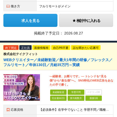
働き方
フルリモートがメイン
求人を見る
検討中に入れる
掲載終了予定日：
2026.08.27
終了間近
正社員
面接情報有
自己PR不要
話を聞きたい応募可
株式会社テイクフィット
WEBクリエイター／未経験歓迎／最大1年間の研修／フレックス／
フルリモート／年休130日／月給35万円～実績
―経験者、お断りです。― トレンドを“見る
側”から“創る側”へ。 SNS特化のWEB広告をあな
たの手で磨く。
未経験歓迎
学歴不問
ベテランOK
完全週休2日
賞与複数月
面接1回
応募資格
【必須条件】在学中でないこと 学歴不問／職種未経験／業種未経験／社会人未経験／第二新卒／ブランクOK ◎応募時に特別な経験やスキルは必要ありません。 意欲・人柄重視の採用です！ ＼こんなあなた