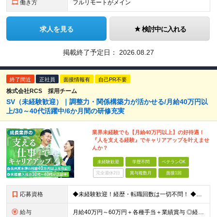
働き方
フルリモートがメイン
求人を見る
検討中に入れる
掲載終了予定日：
2026.08.27
終了間近
正社員
面接情報有
自己PR不要
株式会社RCS 採用チーム
SV（未経験歓迎）｜調整力・関係構築力が活かせる/月給40万円以
上/30～40代活躍中/6か月間の研修充実
業界未経験でも【月給40万円以上】の好待遇！
『人を支える経験』でキャリアアップを叶えませ
んか？
未経験歓迎
学歴不問
ベテランOK
完全週休2日
賞与複数月
面接1回
応募資格
◆未経験歓迎！経歴・転職回数は一切不問！ ◆異業界出身の30代・40代も活躍中！ ◆U・Iターン希望の方も歓迎（引越費用規定あり） 【応募要件】 ■高卒以上 ■普通自動車運転免許（AT限定可） ■基
給与
月給40万円～60万円＋各種手当＋業績賞与 ◎経験や能力等を考慮し、優遇いたします！ ◎成果により業績賞与を年2回支給します！ 上記月給には、固定残業代として 「60,800円～95,000円（28