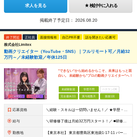
求人を見る
検討中に入れる
掲載終了予定日：
2026.08.20
終了間近
正社員
面接情報有
自己PR不要
話を聞きたい応募可
株式会社Limitex
動画クリエイター（YouTube・SNS）｜フルリモート可／月給32
万円～／未経験歓迎／年休125日
"できない"から始めるからこそ、未来はもっと面
白い。 未経験から"プロの動画クリエイター"へ！
未経験歓迎
学歴不問
ベテランOK
完全週休2日
賞与複数月
面接1回
応募資格
＼経験・スキルは一切問いません！／ ★学歴・職歴不問 ★未経験・第二新卒歓迎！ ★正社員デビューも応援します！
給与
＼研修修了後は月給32万円スタート！／ ■研修修了後 月給32万円＋賞与＋インセンティブ賞与 ※残業代は別途支給 ▽研修期間（6カ月）▽ 【経験者】 （営業・接客・マーケティングなどの経験をお持
勤務地
【東京本社】 東京都豊島区東池袋1-17-11 パークハイツ池袋