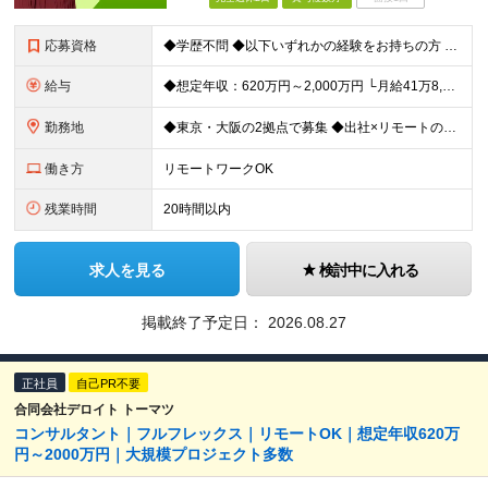
応募資格
◆学歴不問 ◆以下いずれかの経験をお持ちの方 ・コンサルティングファームでの実務経験 ・SEとしての実務経験（要件定義などの上流工程を想定） ・事業会社でのプロジェクトの推進経験 └経営企画、事業企画
給与
◆想定年収：620万円～2,000万円 └月給41万8,000円〜160万8,400円＋賞与 ※月給には、固定残業代（12万1,700円〜24万2,700円／1ヶ月あたり50時間分）を含みます 固
勤務地
◆東京・大阪の2拠点で募集 ◆出社×リモートのハイブリッドワークOK 【東京｜二重橋オフィス】 東京都千代田区丸の内3-2-3 丸の内二重橋ビルディング 【大阪オフィス】 大阪府大阪市中央区今橋4
働き方
リモートワークOK
残業時間
20時間以内
求人を見る
検討中に入れる
掲載終了予定日：
2026.08.27
正社員
自己PR不要
合同会社デロイト トーマツ
コンサルタント｜フルフレックス｜リモートOK｜想定年収620万
円～2000万円｜大規模プロジェクト多数