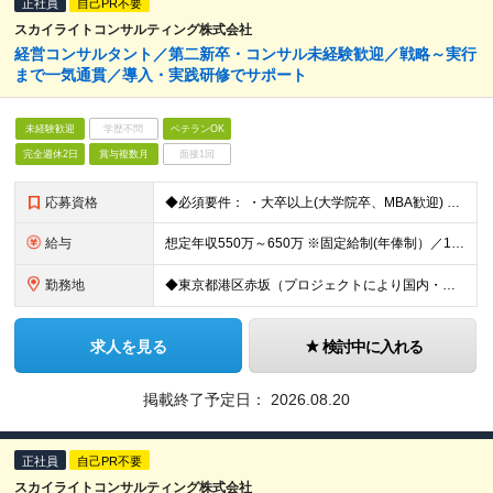
正社員
自己PR不要
スカイライトコンサルティング株式会社
経営コンサルタント／第二新卒・コンサル未経験歓迎／戦略～実行
まで一気通貫／導入・実践研修でサポート
未経験歓迎
学歴不問
ベテランOK
完全週休2日
賞与複数月
面接1回
応募資格
◆必須要件： ・大卒以上(大学院卒、MBA歓迎) ・社会人経験3年～6年程度の方（経験不問） ※コンサルタントしての素養やマインドを重視します ◆求める志向性： ・他者や社会をよりよくしたいという貢
給与
想定年収550万～650万 ※固定給制(年俸制）／16分割 ┗標準年俸額の16分の1を毎月支給。6月、12月賞与を支給。 ※経験・スキルを考慮の上、同社規定により決定されます。 ※半期年俸制(年2回の
勤務地
◆東京都港区赤坂（プロジェクトにより国内・海外への短期出張有） 本社：東京都港区赤坂2-17-7 赤坂溜池タワー ※基本的にクライアント先常駐 (変更の範囲)上記を除く当社関連勤務地
求人を見る
検討中に入れる
掲載終了予定日：
2026.08.20
正社員
自己PR不要
スカイライトコンサルティング株式会社