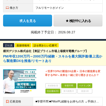
働き方
フルリモートがメイン
求人を見る
検討中に入れる
掲載終了予定日：
2026.08.27
正社員
面接情報有
話を聞きたい応募可
横河デジタル株式会社【東証プライム市場上場横河電機グループ】
PM/年収1200万円～2000万円/経験・スキルを最大限評価/最上流か
ら製造業DXを推進/リモートあり
＜世界TOP6の製造DX企業＞ 日本の製造業を変
革するPMへ 未来を一緒に切り開きませんか？
未経験歓迎
学歴不問
ベテランOK
完全週休2日
賞与複数月
面接1回
応募資格
■学歴不問 ■PMorPL経験をお持ちの方 →手掛けていたシステムの内容は問いません ＜求める人物像＞ ・主体的に行動できる方 ・製造業の発展に貢献したいという意欲がある方 ・顧客と深く向き合い、本