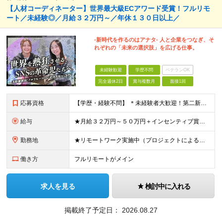
【人材コーディネーター】世界最大級ECアワード受賞！フルリモ
ート／未経験◎／月給３２万円～／年休１３０日以上／
-新時代を作るのはアナタ- 人と企業をつなぎ、そ
れぞれの「未来の選択肢」を広げる仕事。
未経験歓迎
学歴不問
ベテランOK
完全週休2日
賞与複数月
面接1回
応募資格
【学歴・経験不問】 ＊未経験者大歓迎！第二新卒歓迎/充実研修/WEB面接可能＊ 「 営業ってなんとなく難しそう・・・ 」 「 AIとかSNSなんて分からない・・・ 」 という未経験の方でも安心して
給与
★月給３２万円～５０万円＋インセンティブ賞与＋決算賞与★ （30時間の固定残業代、一律月54,750円を含む。超過分は支給） ※経験・スキルを考慮の上、決定 ※昇給：随時あり 【インセンティブについ
勤務地
★リモートワーク実施中（プロジェクトによる） ※一部フルリモートあり 【本社】 東京都千代田区五番町4-8 日立五番町ビル 5F 【その他勤務先】 ・北海道札幌市中央区大通東 ・宮城県仙台市青葉区
働き方
フルリモートがメイン
求人を見る
検討中に入れる
掲載終了予定日：
2026.08.27