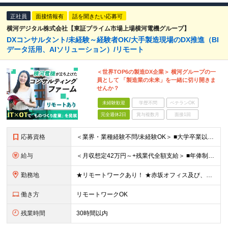
正社員
面接情報有
話を聞きたい応募可
横河デジタル株式会社【東証プライム市場上場横河電機グループ】
DXコンサルタント/未経験～経験者OK/大手製造現場のDX推進（BI
データ活用、AIソリューション）/リモート
＜世界TOP6の製造DX企業＞ 横河グループの一
員として 「製造業の未来」を一緒に切り開きま
せんか？
未経験歓迎
学歴不問
ベテランOK
完全週休2日
賞与複数月
面接1回
応募資格
＜業界・業種経験不問/未経験OK＞ ■大学卒業以上 ＜経験者枠での採用も行っています！＞ ■学歴不問 ■コンサルタントとしての経験をお持ちの方 →IT業界や製造業での経験があれば歓迎します ＜求め
給与
＜月収想定42万円～+残業代全額支給＞ ■年俸制(12分割)： 504万円～900万円 ※経験・スキルを考慮し決定します ※残業代は別途支給します ※試用期間6カ月あり（給与・待遇・雇用形態に差異はあ
勤務地
★リモートワークあり！ ★赤坂オフィス及び、東京都内の各プロジェクト先にて勤務していただきます ■赤坂オフィス 東京都港区元赤坂1丁目3-13 赤坂センタービルディング15階 ※転居を伴う転勤なし
働き方
リモートワークOK
残業時間
30時間以内