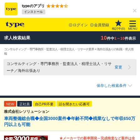
typeのアプリ
インストール
ログイン
会員登録
検討中(
0
)
MENU
10
求人検索結果
件中
1～10
件表示
コンサルティング・専門事務所・監査法人・税理士法人・リサーチ業界 × 海外出張ありの転職・求人情
報
コンサルティング・専門事務所・監査法人・税理士法人・リサ
変更
ーチ／海外出張あり
保存した検索条件
NEW
正社員
自己PR不要
話を聞きたい応募可
株式会社レソリューション
車両整備総合職◆全国3000案件◆年齢不問◆残業なしで年収650万
円以上も可能
★メーカーでの新車開発～完成検査など案件は全