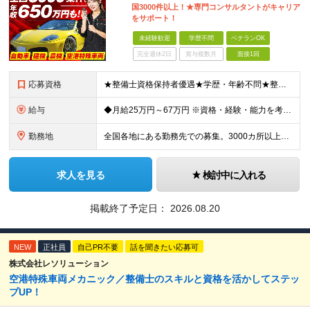
国3000件以上！★専門コンサルタントがキャリア
をサポート！
未経験歓迎
学歴不問
ベテランOK
完全週休2日
賞与複数月
面接1回
応募資格
★整備士資格保持者優遇★学歴・年齢不問★整備経験者・既卒者・第二新卒・車業界経験者・未経験者歓迎！ ◎経験や資格を活かしてキャリアアップしたい方 ◎ライフスタイルに合った働き方を求めている方 ◎技術
給与
◆月給25万円～67万円 ※資格・経験・能力を考慮の上、優遇 ※現年収・年齢・経験・資格・能力等、総合的に考慮し、決定します。 ※自動車整備の実務経験がある方はご相談ください！ ※試用期間有(同待遇/
勤務地
全国各地にある勤務先での募集。3000カ所以上から希望を考慮し決定。 ★転居を伴う転勤なし。 ★遠方からのご応募も歓迎！引越など赴任に伴う費用、家賃は全額負担します（会社規定による）。 ★請負先
求人を見る
検討中に入れる
掲載終了予定日：
2026.08.20
NEW
正社員
自己PR不要
話を聞きたい応募可
株式会社レソリューション
空港特殊車両メカニック／整備士のスキルと資格を活かしてステッ
プUP！