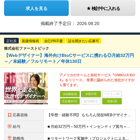
求人を見る
検討中に入れる
掲載終了予定日：
2026.08.20
正社員
面接情報有
自己PR不要
話を聞きたい応募可
株式会社ファーストピック
【Webデザイナー】海外向けBtoCサービスに携わる◎月給32万円
～／未経験／フルリモート／年休130日
アメリカのチームと自社サービス『OMIKUJI BO
X』をリリース。 世界に認められた当社がイチか
ら育てます。
未経験歓迎
学歴不問
ベテランOK
完全週休2日
賞与複数月
面接1回
応募資格
【学歴・経験不問】 もちろん現役WEBデザイナーも大歓迎です！ ＊未経験者大歓迎！第二新卒歓迎/最短6ヶ月の充実研修/WEB面接可能＊ 「PCを触ったことがない・・・」 「スマホしか使ったことない
給与
★月給32万円～50万円＋インセンティブ賞与＋決算賞与★ （30時間の固定残業代、一律月54,750円を含む。超過分は支給） ※経験・スキルを考慮の上、決定 ※昇給：随時あり 【インセンティブについ
勤務地
★リモートワーク実施中（プロジェクトによる） ※一部フルリモートあり 【本社】 東京都千代田区五番町4-8 日立五番町ビル 5F 【その他勤務先】 ・北海道札幌市中央区大通東 ・宮城県仙台市青葉区