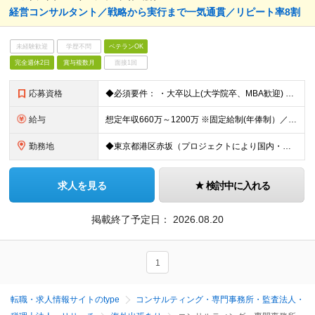
経営コンサルタント／戦略から実行まで一気通貫／リピート率8割
未経験歓迎
学歴不問
ベテランOK
完全週休2日
賞与複数月
面接1回
応募資格
◆必須要件： ・大卒以上(大学院卒、MBA歓迎) ・コンサルタント、ITコンサルタント、sler営業、ＰＭなどの経験 ※事業企画、業務改革、IT戦略・導入、BI等のプロジェクト経験者 ※ERP・SCM
給与
想定年収660万～1200万 ※固定給制(年俸制）／16分割 ┗標準年俸額の16分の1を毎月支給。6月、12月賞与を支給。 ※経験・スキルを考慮の上、同社規定により決定されます。 ※半期年俸制(年2回
勤務地
◆東京都港区赤坂（プロジェクトにより国内・海外への短期出張有） 本社：東京都港区赤坂2-17-7 赤坂溜池タワー ※基本的にクライアント先常駐 (変更の範囲)上記を除く当社関連勤務地
求人を見る
検討中に入れる
掲載終了予定日：
2026.08.20
1
転職・求人情報サイトのtype
コンサルティング・専門事務所・監査法人・