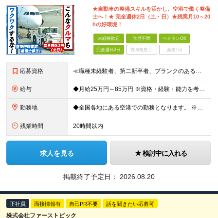
★自動車の整備スキルを活かし、空港で働く整備
士へ！★ 完全週休2日（土・日）★残業月10～20
hの好環境！
未経験歓迎
学歴不問
ベテランOK
完全週休2日
賞与複数月
面接1回
応募資格
≪職種未経験者、第二新卒者、ブランクのある方歓迎！≫ ◆自動車整備士3級以上の資格をお持ちの方 学歴不問。 ◎自動車整備士資格必須 ◎整備経験者優遇 ※技術サポートが充実しており、経験年数は不問
給与
◆月給25万円～85万円 ※資格・経験・能力を考慮の上、優遇 ※現年収・年齢・経験・資格・能力等、総合的に考慮し、決定します。 ※自動車整備の実務経験がある方はご相談ください！ ※試用期間有(同待遇/
勤務地
◆全国各地にある空港での勤務となります。 ※希望を考慮し勤務先を決定いたします。 ※地域により空港内特殊車両の整備を空港外で行なう事もあります。 ★遠方からのご応募も歓迎です。引越など赴任に伴う
残業時間
20時間以内
求人を見る
検討中に入れる
掲載終了予定日：
2026.08.20
正社員
面接情報有
自己PR不要
話を聞きたい応募可
株式会社ファーストピック