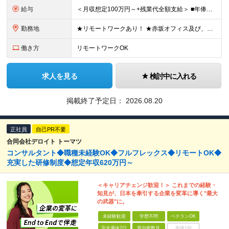
給与
＜月収想定100万円～+残業代全額支給＞ ■年俸制(12分割)：1200万円～2000万円 ※経験・スキルを考慮し決定します ※残業代は別途支給します ※試用期間6カ月あり（給与・待遇・雇用形態に差異
勤務地
★リモートワークあり！ ★赤坂オフィス及び、各プロジェクト先にて勤務していただきます ■赤坂オフィス 東京都港区元赤坂1丁目3-13 赤坂センタービルディング15階 ※転居を伴う転勤なし 【出張
働き方
リモートワークOK
求人を見る
検討中に入れる
掲載終了予定日：
2026.08.20
正社員
自己PR不要
合同会社デロイト トーマツ
コンサルタント◆職種未経験OK◆フルフレックス◆リモートOK◆
充実した研修制度◆想定年収620万円～
＜キャリアチェンジ歓迎！＞ これまでの経験・
知見が、日本を牽引する企業を変革に導く"最大
の武器"に。
未経験歓迎
学歴不問
ベテランOK
完全週休2日
賞与複数月
面接1回