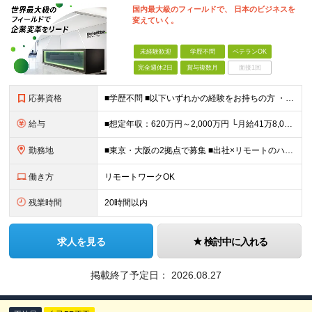
国内最大級のフィールドで、 日本のビジネスを
変えていく。
未経験歓迎
学歴不問
ベテランOK
完全週休2日
賞与複数月
面接1回
応募資格
■学歴不問 ■以下いずれかの経験をお持ちの方 ・コンサルティングファームでの実務経験 ・SEとしての実務経験（要件定義などの上流工程を想定） ・事業会社でのプロジェクトの推進経験 └経営企画、事業企画
給与
■想定年収：620万円～2,000万円 └月給41万8,000円〜160万8,400円＋賞与 ※月給には、固定残業代（12万1,700円〜24万2,700円／1ヶ月あたり50時間分）を含みます 固
勤務地
■東京・大阪の2拠点で募集 ■出社×リモートのハイブリッドワークOK 【東京｜二重橋オフィス】 東京都千代田区丸の内3-2-3 丸の内二重橋ビルディング 【大阪オフィス】 大阪府大阪市中央区今橋4
働き方
リモートワークOK
残業時間
20時間以内
求人を見る
検討中に入れる
掲載終了予定日：
2026.08.27