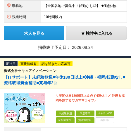
勤務地
【全国各地で募集中！転勤なし◎】 ★勤務地によってはマイカー・自転車通勤OK ■沖縄本社 沖縄県那覇市上之屋1丁目18番36号 沖縄映像センタービル3F ★天久りうぼうの目の前です！ ■東京オフィ
残業時間
10時間以内
求人を見る
検討中に入れる
掲載終了予定日：
2026.08.24
正社員
面接情報有
話を聞きたい応募可
株式会社セキュアイノベーション
【ITサポート】未経験歓迎■年休180日以上■沖縄・福岡/転勤なし■
資格取得費全補助■賞与年2回
＼年間休日180日以上＆必ず4連休！／ 沖縄＆福
岡を旅するワガママライフ♪
未経験歓迎
学歴不問
ベテランOK
完全週休2日
賞与複数月
面接1回