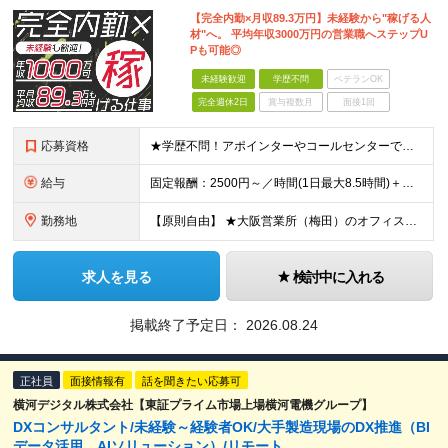
【完全内勤×月収89.3万円】未経験から"稼げる人
材"へ。 平均年収3000万円の営業職へステップU
Pも可能◎
未経験歓迎
学歴不問
ベテランOK
完全週休2日
賞与複数月
面接1回
応募資格
★学歴不問！アポインターやコールセンターでの実務経験がある方歓迎！ ★未経験OK ■努力が正当に評価される環境で働きたい ■明確な成果報酬で、頑張った分だけ稼ぎたい ■電話でのコミュニケーションに抵
給与
固定報酬：2500円～／時間(1日最大8.5時間)＋高額インセンティブ ※上記の固定報酬時間額にインセンティブ（下記参照）が加算されます ※試用期間はございません 毎月25日締め（前月26日からカウ
勤務地
【原則自由】 ★大阪営業所（梅田）のオフィスを自由に利用！ ★最寄駅から徒歩3分でアクセスも抜群！ ※業務都合により出社いただく場合あり ※転勤なし 【大阪営業所】 大阪府大阪市北区梅田2-5-6
求人を見る
検討中に入れる
掲載終了予定日：
2026.08.24
正社員
面接情報有
話を聞きたい応募可
横河デジタル株式会社【東証プライム市場上場横河電機グループ】
DXコンサルタント/未経験～経験者OK/大手製造現場のDX推進（BI
データ活用、AIソリューション）/リモート