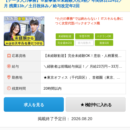
【データ入力事務】※新事業※未経験入社9割／年間休日124日／
月 残業13h／土日祝休み／給与改定年2回
“ただの事務”では終わらない！ ITスキルも身に
つく次世代型バックオフィス職
未経験歓迎
学歴不問
ベテランOK
完全週休2日
賞与複数月
面接1回
応募資格
【未経験歓迎】完全未経験OK！意欲・人柄重視のポテンシャル採用【学歴不問】 ■未経験歓迎 ■学歴・年齢不問 ■第二新卒OK ■ブランクOK ＼こんな方におすすめ♪／ ・変化を前向きに捉え、新しい技
給与
＼経験者は前職給与保証！／ 月給23万円～33万円＋各種手当 ☆給与改定年2回あり！ ※上記金額には固定残業代（31,081円～44,595円／20時間分）を含みます。 ※超過分は別途支給します。
勤務地
★東京オフィス（千代田区）、首都圏（東京、神奈川、千葉、埼玉）で積極採用！ ★通勤しやすい希望勤務地を考慮 ★U・Iターン歓迎 ◎一ヶ月の研修期間は、同ビル5階の研修フロアにて勤務いただきます。 ◎
残業時間
20時間以内
求人を見る
検討中に入れる
掲載終了予定日：
2026.08.20