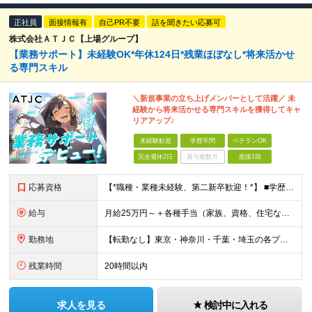
正社員
面接情報有
自己PR不要
話を聞きたい応募可
株式会社ＡＴＪＣ【上場グループ】
【業務サポート】未経験OK*年休124日*残業ほぼなし*将来活かせ
る専門スキル
＼新規事業の立ち上げメンバーとして活躍／ 未
経験から将来活かせる専門スキルを獲得してキャ
リアアップ♪
未経験歓迎
学歴不問
ベテランOK
完全週休2日
賞与複数月
面接1回
応募資格
【*職種・業種未経験、第二新卒歓迎！*】 ■学歴不問 ☆意欲重視の採用です！社会人デビューの方も、PCスキルゼロの方も興味さえあれば大歓迎です！ ☆資格・経験・ブランク・転職回数などはすべて不問！
給与
月給25万円～＋各種手当（家族、資格、住宅など） ★ご経験をお持ちの方は前職給与保証！ ※試用期間は6ヶ月 ※上記には固定残業代（33,784円～／20時間分）を含みます。超過分は追加支給致します。
勤務地
【転勤なし】東京・神奈川・千葉・埼玉の各プロジェクト先での勤務【直行直帰OK】 ※工事現場もしくは事業所に直行直帰となります。 【東京オフィス】★市ヶ谷駅から徒歩1分 東京都千代田区九段北4-1-9
残業時間
20時間以内
求人を見る
検討中に入れる