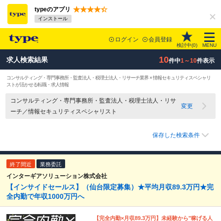
typeのアプリ
インストール
ログイン
会員登録
検討中(
0
)
MENU
10
求人検索結果
件中
1～10
件表示
コンサルティング・専門事務所・監査法人・税理士法人・リサーチ業界 × 情報セキュリティスペシャリ
ストが活かせる転職・求人情報
コンサルティング・専門事務所・監査法人・税理士法人・リサ
変更
ーチ／情報セキュリティスペシャリスト
保存した検索条件
終了間近
業務委託
インターギアソリューション株式会社
【インサイドセールス】（仙台限定募集）★平均月収89.3万円★完
全内勤で年収1000万円へ
【完全内勤×月収89.3万円】未経験から"稼げる人