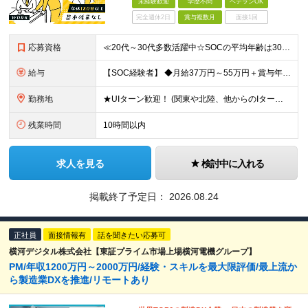
未経験歓迎
学歴不問
ベテランOK
完全週休2日
賞与複数月
面接1回
応募資格
≪20代～30代多数活躍中☆SOCの平均年齢は30歳≫ ■未経験歓迎 ■学歴不問 ≪こんな方にピッタリ！≫ □サイバーセキュリティやIT業界に興味がある □ずっと必要とされるスキルを身につけて活躍し
給与
【SOC経験者】 ◆月給37万円～55万円＋賞与年2回＋諸手当 └3～5年の経験者を想定 【未経験者】 ◆月給25万円～55万円＋賞与年2回＋諸手当 ※給与については経験・能力・前職給与等を十分に
勤務地
★UIターン歓迎！ (関東や北陸、他からのIターン・外国籍の方の移住などたくさんの例があります！) ■福岡オフィス 福岡県福岡市中央区渡辺通二丁目4番8号 福岡小学館ビル5F サービスオフィス福岡薬
残業時間
10時間以内
求人を見る
検討中に入れる
掲載終了予定日：
2026.08.24
正社員
面接情報有
話を聞きたい応募可
横河デジタル株式会社【東証プライム市場上場横河電機グループ】
PM/年収1200万円～2000万円/経験・スキルを最大限評価/最上流か
ら製造業DXを推進/リモートあり