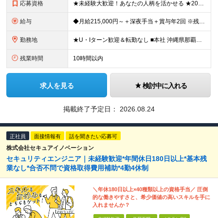
応募資格
★未経験大歓迎！あなたの人柄を活かせる ★20代～50代活躍中 ■学歴不問 ＼こんな方にピッタリ！／ □周囲から相談されることが多く、相手の立場に立って寄り添うことが得意な方 □相手にわかりやすく伝
給与
◆月給215,000円～＋深夜手当＋賞与年2回 ※残業代は全額別途支給します ※給与にはシフト手当（月2万円）を含みます ※給与については経験・能力・前職給与等を十分に考慮し、面談の上決定いたします
勤務地
★U・Iターン歓迎＆転勤なし ■本社 沖縄県那覇市上之屋1-18-36 沖縄映像センタービル3階 └マイカー・自転車通勤OK！ ■福岡オフィス 福岡県福岡市中央区渡辺通二丁目4番8号 福岡小学館ビ
残業時間
10時間以内
求人を見る
検討中に入れる
掲載終了予定日：
2026.08.24
正社員
面接情報有
話を聞きたい応募可
株式会社セキュアイノベーション
セキュリティエンジニア｜未経験歓迎*年間休日180日以上*基本残
業なし*合否不問で資格取得費用補助*4勤4休制
＼年休180日以上×40種類以上の資格手当／ 圧倒
的な働きやすさと、希少価値の高いスキルを手に
入れませんか？