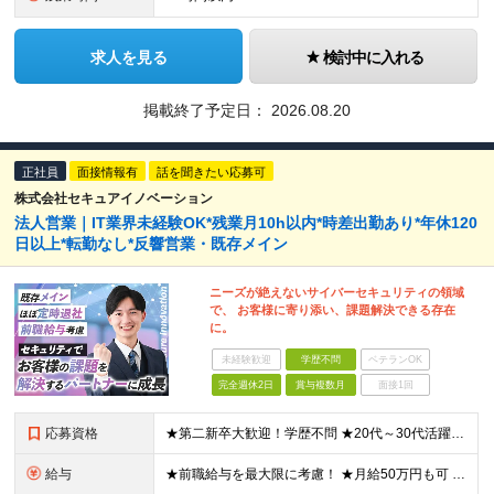
求人を見る
検討中に入れる
掲載終了予定日：
2026.08.20
正社員
面接情報有
話を聞きたい応募可
株式会社セキュアイノベーション
法人営業｜IT業界未経験OK*残業月10h以内*時差出勤あり*年休120
日以上*転勤なし*反響営業・既存メイン
ニーズが絶えないサイバーセキュリティの領域
で、 お客様に寄り添い、課題解決できる存在
に。
未経験歓迎
学歴不問
ベテランOK
完全週休2日
賞与複数月
面接1回
応募資格
★第二新卒大歓迎！学歴不問 ★20代～30代活躍中 ◆下記いずれかの経験をお持ちの方 ・法人営業の経験（目安1年以上） ・IT・セキュリティ領域の経験（下記を想定） ‐ 書籍・Web等で自主的に学
給与
★前職給与を最大限に考慮！ ★月給50万円も可 ★1回の昇給で最大20％アップ！ ■月給25万円～50万円＋各種手当＋賞与年2回 ※給与は経験やスキル、前職給与を充分考慮し、面談の上で決定します ※