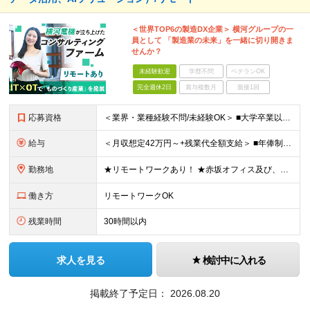
＜世界TOP6の製造DX企業＞ 横河グループの一
員として 「製造業の未来」を一緒に切り開きま
せんか？
未経験歓迎
学歴不問
ベテランOK
完全週休2日
賞与複数月
面接1回
応募資格
＜業界・業種経験不問/未経験OK＞ ■大学卒業以上 ＜経験者枠での採用も行っています！＞ ■学歴不問 ■コンサルタントとしての経験をお持ちの方 →IT業界や製造業での経験があれば歓迎します ＜求め
給与
＜月収想定42万円～+残業代全額支給＞ ■年俸制(12分割)： 504万円～900万円 ※経験・スキルを考慮し決定します ※残業代は別途支給します ※試用期間6カ月あり（給与・待遇・雇用形態に差異はあ
勤務地
★リモートワークあり！ ★赤坂オフィス及び、東京都内の各プロジェクト先にて勤務していただきます ■赤坂オフィス 東京都港区元赤坂1丁目3-13 赤坂センタービルディング15階 ※転居を伴う転勤なし
働き方
リモートワークOK
残業時間
30時間以内
求人を見る
検討中に入れる
掲載終了予定日：
2026.08.20