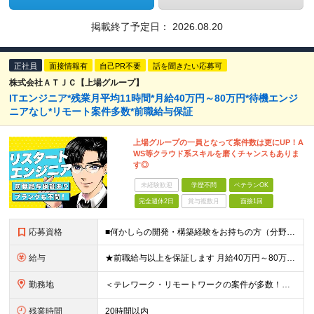
掲載終了予定日：
2026.08.20
正社員
面接情報有
自己PR不要
話を聞きたい応募可
株式会社ＡＴＪＣ【上場グループ】
ITエンジニア*残業月平均11時間*月給40万円～80万円*待機エンジ
ニアなし*リモート案件多数*前職給与保証
上場グループの一員となって案件数は更にUP！A
WS等クラウド系スキルを磨くチャンスもありま
す◎
未経験歓迎
学歴不問
ベテランOK
完全週休2日
賞与複数月
面接1回
応募資格
■何かしらの開発・構築経験をお持ちの方（分野・言語は問いません） ※経験半年以上あればOK。微経験者も歓迎します！ ■学歴不問 ■40代～50代のエンジニアも活躍中 ☆「頑張りたい」という意欲がおあ
給与
★前職給与以上を保証します 月給40万円～80万円＋各種手当(家族・住宅購入・資格・特別) ※経験・能力などを考慮の上、優遇いたします ※上記金額には30時間分のみなし残業代(5万4054円～10万
勤務地
＜テレワーク・リモートワークの案件が多数！＞ 東京都・神奈川県・千葉県・埼玉県など、 首都圏近郊のプロジェクト先へ配属します。 【東京オフィス】★市ヶ谷駅から徒歩1分 東京都千代田区九段北4-1-9
残業時間
20時間以内