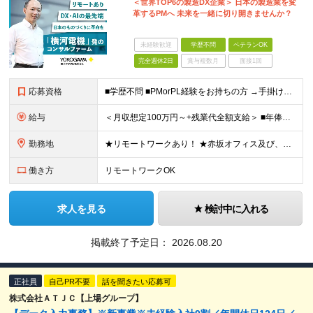
＜世界TOP6の製造DX企業＞ 日本の製造業を変
革するPMへ 未来を一緒に切り開きませんか？
未経験歓迎
学歴不問
ベテランOK
完全週休2日
賞与複数月
面接1回
応募資格
■学歴不問 ■PMorPL経験をお持ちの方 →手掛けていたシステムの内容は問いません ＜求める人物像＞ ・主体的に行動できる方 ・製造業の発展に貢献したいという意欲がある方 ・顧客と深く向き合い、本
給与
＜月収想定100万円～+残業代全額支給＞ ■年俸制(12分割)：1200万円～2000万円 ※経験・スキルを考慮し決定します ※残業代は別途支給します ※試用期間6カ月あり（給与・待遇・雇用形態に差異
勤務地
★リモートワークあり！ ★赤坂オフィス及び、各プロジェクト先にて勤務していただきます ■赤坂オフィス 東京都港区元赤坂1丁目3-13 赤坂センタービルディング15階 ※転居を伴う転勤なし 【出張
働き方
リモートワークOK
求人を見る
検討中に入れる
掲載終了予定日：
2026.08.20
正社員
自己PR不要
話を聞きたい応募可
株式会社ＡＴＪＣ【上場グループ】