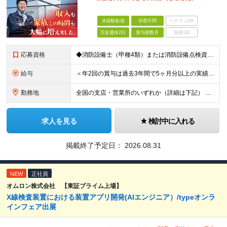
未経験歓迎
学歴不問
ベテランOK
完全週休2日
賞与複数月
面接1回
応募資格
◆消防設備士（甲種4類）または消防設備点検資格者の資格を保有している方 ◆学歴不問
給与
＜年2回の賞与は過去3年間で5ヶ月分以上の実績あり！＞ 月給21万1000円以上＋賞与年2回 ※上記は基本給です。別途、各種手当を支給いたします ※経験・能力を考慮の上、当社規程により優遇いたしま
勤務地
全国の支店・営業所のいずれか（詳細は下記） ※入社直後はお住まいから通える範囲の支店・営業所に配属 （入社直後の転勤はありません） ※U・Iターン歓迎（社宅・独身寮完備） ＜北海道・東北エリア＞
求人を見る
検討中に入れる
掲載終了予定日：
2026.08.31
NEW
正社員
オムロン株式会社 【東証プライム上場】
X線検査装置における装置アプリ開発(AIエンジニア）/typeオンラ
インフェア出展