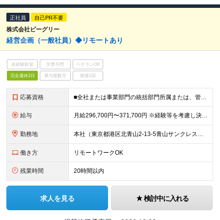
正社員
自己PR不要
株式会社ビーグリー
経営企画（一般社員）◆リモートあり
未経験歓迎
学歴不問
ベテランOK
完全週休2日
賞与複数月
面接1回
応募資格
■全社または事業部門の統括部門所属または、管理部門での業務経験 ■基本的なパソコンの操作(Excel、PowerPoint) ■大学院、大学 ▼こんな方を歓迎します ・能動的に業務を推進することが
給与
月給296,700円〜371,700円 ※経験等を考慮し決定します。 ※上記の⾦額には固定残業代80,955円～101,430円（45時間分）を含み、超過分は別途支給します。 ※試用期間：3ヶ月（本
勤務地
本社（東京都港区北⻘⼭2-13-5⻘⼭サンクレストビル4F） 適性・会社の状況に応じて次の範囲内で、就業の場所の変更があり得る。 1. 他社へ出向を命じられた場合、出向先の指示する就業場所 2. 本
働き方
リモートワークOK
残業時間
20時間以内
求人を見る
検討中に入れる