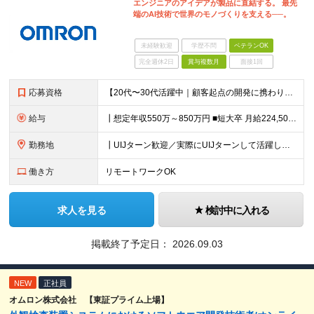
エンジニアのアイデアが製品に直結する。 最先
端のAI技術で世界のモノづくりを支える──。
未経験歓迎
学歴不問
ベテランOK
完全週休2日
賞与複数月
面接1回
応募資格
【20代〜30代活躍中｜顧客起点の開発に携わりたい方歓迎】 ┃必須条件 ■C言語による組み込み実装経験をお持ちの方 ■既存課題に対し、AIでの現実的な解決方法を要件設計した経験をお持ちの方 ■仕様や要
給与
┃想定年収550万～850万円 ■短大卒 月給224,500円～ ■高専卒 月給262,000円～ ■大学卒 月給287,000円～ ■修士了 月給314,000円～ ■博士了 月給355,
勤務地
┃UIJターン歓迎／実際にUIJターンして活躍している社員多数 ┃マイカー、バイク通勤可 ◇京都・大阪からのアクセスも良好 └京都駅から約20分 └大阪駅から約50分 【草津事業所】 滋賀県草津市
働き方
リモートワークOK
求人を見る
検討中に入れる
掲載終了予定日：
2026.09.03
NEW
正社員
オムロン株式会社 【東証プライム上場】