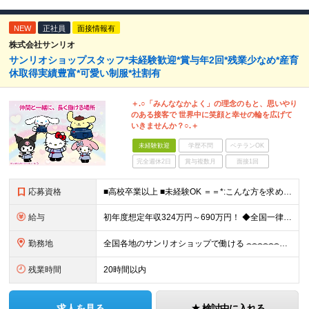
NEW
正社員
面接情報有
株式会社サンリオ
サンリオショップスタッフ*未経験歓迎*賞与年2回*残業少なめ*産育
休取得実績豊富*可愛い制服*社割有
＋.○「みんななかよく」の理念のもと、思いやり
のある接客で 世界中に笑顔と幸せの輪を広げて
いきませんか？○.＋
未経験歓迎
学歴不問
ベテランOK
完全週休2日
賞与複数月
面接1回
応募資格
■高校卒業以上 ■未経験OK ＝＝*:こんな方を求めています！:*＝＝ ・サンリオが好き・可愛いものが好き （「実は最近のキャラクターには詳しくない…」という方も、入社後に少しずつ覚えていければ大丈
給与
初年度想定年収324万円～690万円！ ◆全国一律 月給230,000円～＋賞与＋通勤手当＋役職手当＋時間外手当 《手当充実！》 ＊昇給/年1回 ＊賞与/年2回（7月/12月） ＊通勤手当：交通費
勤務地
全国各地のサンリオショップで働ける ⌢⌢⌢⌢⌢⌢⌢⌢⌢⌢⌢⌢⌢⌢⌢⌢⌢⌢・.☆ ★詳細の勤務地はご本人の希望と面接を通じて決定いたします。 ＼以下の募集店舗は特に積極採用中！！／ ＜東京＞ ◎SA
残業時間
20時間以内
求人を見る
検討中に入れる