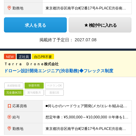
勤務地
東京都渋谷区南平台町2番17号A-PLACE渋谷南平台4階 （変更の範囲） 当社の支社およびグループ会社拠点 本ポジションは原則就業場所の変更はございません。
求人を見る
検討中に入れる
掲載終了予定日：
2027.07.08
NEW
正社員
自己PR不要
Ｔｅｒｒａ Ｄｒｏｎｅ株式会社
ドローン設計開発エンジニア(渋谷勤務)◆フレックス制度
未経験歓迎
学歴不問
ベテランOK
完全週休2日
賞与複数月
面接1回
応募資格
■何らかのハードウェア開発(メカ/エレキ/組み込み制御分野)へのコミット経験 ┗特定分野でも責任を持って開発活動にコミットしたご経験を重視 学生時代でもOK ■未経験でも自ら学び、実行に移していくとい
給与
想定年俸：¥5,000,000～¥10,000,000 ※年俸を12で割り、1/12を月額支給分とします。 月額：¥416,667～¥833,334 基本給：¥308,167～¥616,434 みなし
勤務地
東京都渋谷区南平台町2番17号A-PLACE渋谷南平台4階 （変更の範囲） 当社の支社およびグループ会社拠点 本ポジションは原則就業場所の変更はございません。