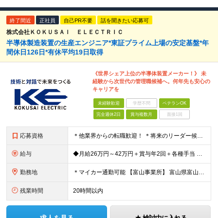
終了間近
正社員
自己PR不要
話を聞きたい応募可
株式会社ＫＯＫＵＳＡＩ ＥＬＥＣＴＲＩＣ
半導体製造装置の生産エンジニア*東証プライム上場の安定基盤*年
間休日126日*有休平均19日取得
《世界シェア上位の半導体装置メーカー！》 未
経験から次世代の管理職候補へ。何年先も安心の
キャリアを
未経験歓迎
学歴不問
ベテランOK
完全週休2日
賞与複数月
面接1回
応募資格
＊他業界からの転職歓迎！ ＊将来のリーダー候補募集 ◆高卒以上 ◆何らかのモノづくりに関わる実務経験がある方（業界不問） ※製造現場だけでなく、品質管理、生産技術、品質保証、設計関連の 経験者も幅
給与
◆月給26万円～42万円＋賞与年2回＋各種手当 ※試用期間3ヶ月あり（給与・待遇に差異なし） ※残業代別途全額支給 【担当者レベル（経験7年以上）の場合】 ◆月給26万円～32万円を想定 【主任・リ
勤務地
＊マイカー通勤可能 【富山事業所】 富山県富山市八尾町保内2丁目1番地 【砺波事業所】 富山県砺波市下中条110番地1 (変更の範囲)上記を除く当社関連勤務地
残業時間
20時間以内