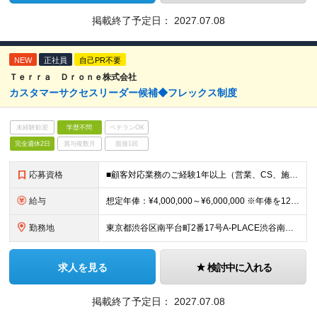
掲載終了予定日：
2027.07.08
NEW
正社員
自己PR不要
Ｔｅｒｒａ Ｄｒｏｎｅ株式会社
カスタマーサクセスリーダー候補◆フレックス制度
未経験歓迎
学歴不問
ベテランOK
完全週休2日
賞与複数月
面接1回
応募資格
■顧客対応業務のご経験1年以上（営業、CS、施工管理など） ■成長意欲が高く、明るいコミュニケーションが取れる方 ■学歴不問
給与
想定年俸：¥4,000,000～¥6,000,000 ※年俸を12で割り、1/12を月額支給分とします。 月額：¥333,334～¥500,000 基本給：¥246,534～¥369,800 みなし残
勤務地
東京都渋谷区南平台町2番17号A-PLACE渋谷南平台4階 （変更の範囲） 当社の支社およびグループ会社拠点 本ポジションは原則就業場所の変更はございません。
求人を見る
検討中に入れる
掲載終了予定日：
2027.07.08