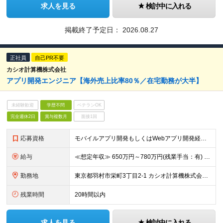
求人を見る
検討中に入れる
掲載終了予定日：
2026.08.27
正社員
自己PR不要
カシオ計算機株式会社
アプリ開発エンジニア【海外売上比率80％／在宅勤務が大半】
未経験歓迎
学歴不問
ベテランOK
完全週休2日
賞与複数月
面接1回
応募資格
モバイルアプリ開発もしくはWebアプリ開発経験（バックエンド含む）をお持ちの方
給与
≪想定年収≫ 650万円～780万円(残業手当：有) ※待遇はスキル、経験に応じて個別に決定致します。 ※基本給＋賞与（年2回）、別途残業代、諸手当を支給 ※試用期間3ヶ月あり（期間中の待遇に差異はあ
勤務地
東京都羽村市栄町3丁目2-1 カシオ計算機株式会社 羽村技術センター ※転勤は当面ありません。 ※在宅勤務が大半 ※(変更の範囲)会社の定める勤務地
残業時間
20時間以内
求人を見る
検討中に入れる