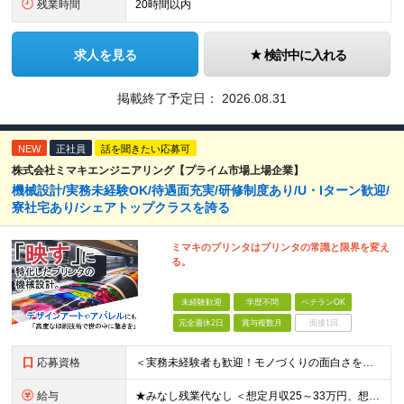
残業時間
20時間以内
求人を見る
検討中に入れる
掲載終了予定日：
2026.08.31
NEW
正社員
話を聞きたい応募可
株式会社ミマキエンジニアリング【プライム市場上場企業】
機械設計/実務未経験OK/待遇面充実/研修制度あり/U・Iターン歓迎/
寮社宅あり/シェアトップクラスを誇る
ミマキのプリンタはプリンタの常識と限界を変え
る。
未経験歓迎
学歴不問
ベテランOK
完全週休2日
賞与複数月
面接1回
応募資格
＜実務未経験者も歓迎！モノづくりの面白さを一緒に味わいましょう！＞ ◇学歴不問 ◇理工学部出身の方 └情報系、理学系、機械系、電気系、物質・材料系など
給与
★みなし残業代なし ＜想定月収25～33万円、想定年収460～700万＞ 月給：21万3000円～+各種手当 ＜修士号を取得している方＞ 月給：23万6500円～+各種手当 ※経験・スキルを考慮