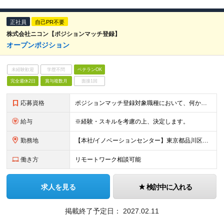
正社員
自己PR不要
株式会社ニコン【ポジションマッチ登録】
オープンポジション
未経験歓迎
学歴不問
ベテランOK
完全週休2日
賞与複数月
面接1回
応募資格
ポジションマッチ登録対象職種において、何かしらの知識・経験を有する方 【活かせる経験・スキル】 ポジションマッチ登録対象職種に関連する知識・経験 ※該当ポジションが数多く存在するため、様々な経験が
給与
※経験・スキルを考慮の上、決定します。
勤務地
【本社/イノベーションセンター】東京都品川区西大井1-5-20 ※配属や職種により勤務地が異なる場合がございます。 詳細はこちら：https://www.jp.nikon.com/company/co
働き方
リモートワーク相談可能
求人を見る
検討中に入れる
掲載終了予定日：
2027.02.11