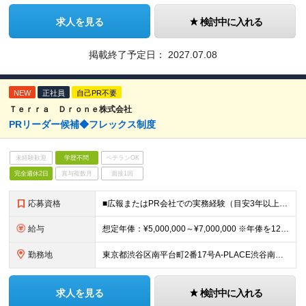
求人を見る
検討中に入れる
掲載終了予定日：
2027.07.08
NEW
正社員
自己PR不要
Ｔｅｒｒａ Ｄｒｏｎｅ株式会社
PRリーダー候補◆フレックス制度
未経験歓迎
学歴不問
ベテランOK
完全週休2日
賞与複数月
面接1回
応募資格
■広報またはPR会社での実務経験（目安3年以上） ■メディアプロモート/メディアアプローチのご経験がある方 ■メディア対応、関係構築、取材調整などの実務経験 ■プレスリリースの執筆経験 ■社内外との柔
給与
想定年俸：¥5,000,000～¥7,000,000 ※年俸を12で割り、1/12を月額支給分とします。 月額：¥416,667～¥583,334 基本給：¥308,167～¥431,534 みなし残
勤務地
東京都渋谷区南平台町2番17号A-PLACE渋谷南平台4階 （変更の範囲） 当社の支社およびグループ会社拠点 本ポジションは原則就業場所の変更はございません。
求人を見る
検討中に入れる