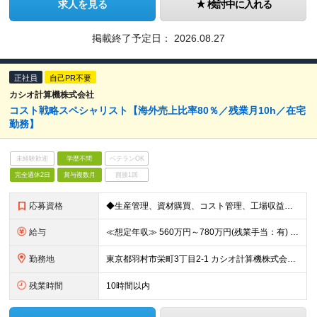
求人を見る
検討中に入れる
掲載終了予定日：
2026.08.27
正社員
自己PR不要
カシオ計算機株式会社
コスト戦略スペシャリスト【海外売上比率80％／残業月10h／在宅
勤務】
未経験歓迎
学歴不問
ベテランOK
完全週休2日
賞与複数月
面接1回
応募資格
◆生産管理、資材購買、コスト管理、工場収益管理など、いずれかの生産活動業務に従事した経験がある方 ◆コスト削減施策の企画・推進を主導した実績がある方
給与
≪想定年収≫ 560万円～780万円(残業手当：有) ※待遇はスキル、経験に応じて個別に決定致します。 ※基本給＋賞与（年2回）、別途残業代、諸手当を支給（残業代は1分単位で支給いたします） ※試用期
勤務地
東京都羽村市栄町3丁目2-1 カシオ計算機株式会社 羽村技術センター ※転勤は当面ありません。 ※在宅勤務あり ※(変更の範囲)会社の定める勤務地
残業時間
10時間以内