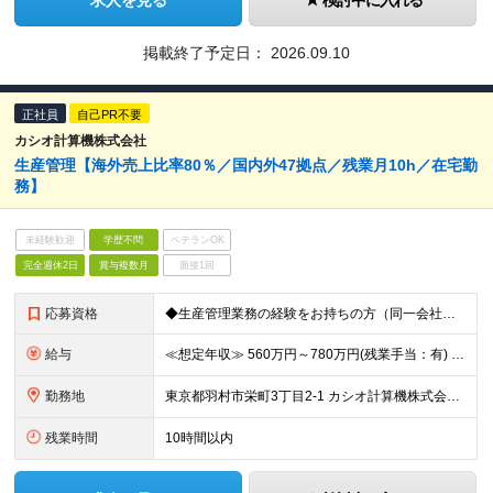
求人を見る
検討中に入れる
掲載終了予定日：
2026.09.10
正社員
自己PR不要
カシオ計算機株式会社
生産管理【海外売上比率80％／国内外47拠点／残業月10h／在宅勤
務】
未経験歓迎
学歴不問
ベテランOK
完全週休2日
賞与複数月
面接1回
応募資格
◆生産管理業務の経験をお持ちの方（同一会社で3年以上の従事経験）
給与
≪想定年収≫ 560万円～780万円(残業手当：有) ※待遇はスキル、経験に応じて個別に決定致します。 ※基本給＋賞与（年2回）、別途残業代、諸手当を支給（残業代は1分単位で支給いたします） ※試用期
勤務地
東京都羽村市栄町3丁目2-1 カシオ計算機株式会社 羽村技術センター ※転勤は当面ありません。 ※在宅勤務あり ※(変更の範囲)会社の定める勤務地
残業時間
10時間以内