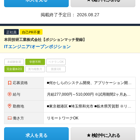
掲載終了予定日：
2026.08.27
正社員
自己PR不要
本田技研工業株式会社【ポジションマッチ登録】
ITエンジニア/オープンポジション
未経験歓迎
学歴不問
ベテランOK
完全週休2日
賞与複数月
面接1回
応募資格
■何かしらのシステム開発、アプリケーション開発の実務経験をお持ちの方 ■学歴不問
給与
月給277,000円～510,000円 ※試用期間2ヶ月あり。期間中の給与・待遇の差異はありません ※残業代は別途全額支給いたします ∟平均残業時間：30時間
勤務地
■東京都港区 ■埼玉県和光市 ■栃木県芳賀郡 ※リモートワーク・在宅勤務も相談可能 (変更の範囲)上記を除く当社関連勤務地
働き方
リモートワークOK
求人を見る
検討中に入れる