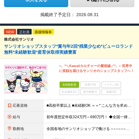
掲載終了予定日：
2026.08.31
NEW
正社員
面接情報有
株式会社サンリオ
サンリオショップスタッフ*賞与年2回*残業少なめ*ピューロランド
無料*未経験歓迎*産育休取得実績豊富
○。*＼Kawaiiカルチャーの最前線／*。○ 世界中
に笑顔を届けるサンリオのショップスタッフへ！
未経験歓迎
学歴不問
ベテランOK
完全週休2日
賞与複数月
面接1回
応募資格
■高校卒業以上 ■未経験OK ＝＝*:こんな方を求めています！:*＝＝ ◇サンリオのキャラクターが好きな方 ◇自分のアイデアを店舗づくりに活かしたい方 ◇仕事を通してお客さまを笑顔にしたい方 ◇キャ
給与
初年度想定年収324万円～690万円！ ◆全国一律 月給230,000円～＋賞与＋通勤手当＋役職手当＋時間外手当 《手当充実！》 ＊昇給/年1回 ＊賞与/年2回（7月/12月） ＊通勤手当：交通費
勤務地
全国各地のサンリオショップで働ける ⌢⌢⌢⌢⌢⌢⌢⌢⌢⌢⌢⌢⌢⌢⌢⌢⌢⌢・.☆ ★詳細の勤務地はご本人の希望と面接を通じて決定いたします。 【募集エリア】 関東・関西（大阪・京都）・中部・九州 ※