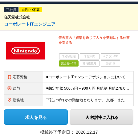
正社員
自己PR不要
任天堂株式会社
コーポレートITエンジニア
任天堂の「娯楽を通じて人々を笑顔にする仕事」
を支える
未経験歓迎
学歴不問
ベテランOK
完全週休2日
賞与複数月
面接1回
応募資格
■コーポレートITエンジニアポジションにおいて何らかの知識・経験がある方 ※配属組織や担当プロジェクトにより異なる場合がございます。
給与
■想定年収 500万円～900万円 月給制 月給278,000円～ ※残業が発生した場合、残業代を別途全額支給します ※試用期間2ヶ月あり(待遇や給与に差異はありません)
勤務地
下記いずれかの勤務地となります。 京都 または 東京 ※応募時に希望する勤務地をお選びいただけます。 【本社開発棟】 〒601-8502 京都市南区東九条南松田町2番地1 (変更の範囲)上記を除
求人を見る
検討中に入れる
掲載終了予定日：
2026.12.17