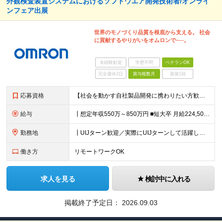
外観検査装置システムにおけるソフトウエア開発技術者/オンライ
ンフェア出展
世界のモノづくり品質を根底から支える。 社会
に貢献するやりがいをオムロンで──。
未経験歓迎
学歴不問
ベテランOK
完全週休2日
賞与複数月
面接1回
応募資格
【社会を動かす自社製品開発に携わりたい方歓迎】 ┃必須条件 ■装置、設備向けソフトウェア開発経験 ■C/C++、C#いずれかの開発経験 ■ソフトウェア開発における要件整理、仕様定義の経験 ■短大卒以上
給与
┃想定年収550万～850万円 ■短大卒 月給224,500円～ ■高専卒 月給262,000円～ ■大学卒 月給287,000円～ ■修士了 月給314,000円～ ■博士了 月給355,
勤務地
┃UIJターン歓迎／実際にUIJターンして活躍している社員多数 ┃マイカー、バイク通勤可 ◇京都・大阪からのアクセスも良好 └京都駅から約20分 └大阪駅から約50分 【草津事業所】 滋賀県草津市
働き方
リモートワークOK
求人を見る
検討中に入れる
掲載終了予定日：
2026.09.03