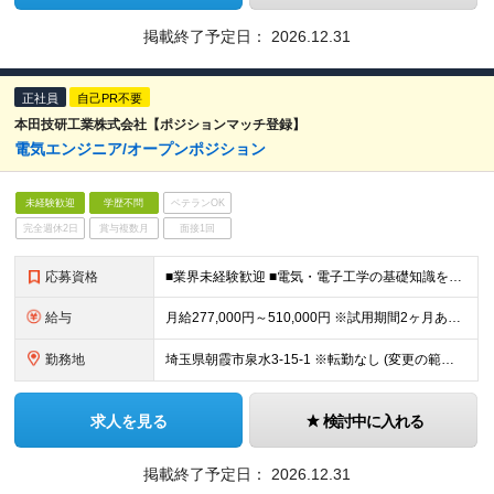
掲載終了予定日：
2026.12.31
正社員
自己PR不要
本田技研工業株式会社【ポジションマッチ登録】
電気エンジニア/オープンポジション
未経験歓迎
学歴不問
ベテランOK
完全週休2日
賞与複数月
面接1回
応募資格
■業界未経験歓迎 ■電気・電子工学の基礎知識をお持ちの方 ■学歴不問
給与
月給277,000円～510,000円 ※試用期間2ヶ月あり。期間中の給与・待遇の差異はありません ※残業代は別途全額支給いたします ∟平均残業時間：30時間
勤務地
埼玉県朝霞市泉水3-15-1 ※転勤なし (変更の範囲)上記を除く当社関連勤務地
求人を見る
検討中に入れる
掲載終了予定日：
2026.12.31