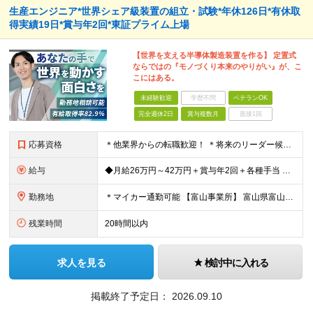
生産エンジニア*世界シェア級装置の組立・試験*年休126日*有休取
得実績19日*賞与年2回*東証プライム上場
【世界を支える半導体製造装置を作る】 定置式
ならではの『モノづくり本来のやりがい』が、こ
こにはある。
未経験歓迎
学歴不問
ベテランOK
完全週休2日
賞与複数月
面接1回
応募資格
＊他業界からの転職歓迎！ ＊将来のリーダー候補募集 ◆高卒以上 ◆何らかのモノづくりに関わる実務経験がある方（業界不問） ※製造現場だけでなく、品質管理、生産技術、品質保証、設計関連の 経験者も幅
給与
◆月給26万円～42万円＋賞与年2回＋各種手当 ※試用期間3ヶ月あり（給与・待遇に差異なし） ※残業代別途全額支給 【担当者レベル（経験7年以上）の場合】 ◆月給26万円～32万円を想定 【主任・リ
勤務地
＊マイカー通勤可能 【富山事業所】 富山県富山市八尾町保内2丁目1番地 【砺波事業所】 富山県砺波市下中条110番地1 (変更の範囲)上記を除く当社関連勤務地
残業時間
20時間以内
求人を見る
検討中に入れる
掲載終了予定日：
2026.09.10