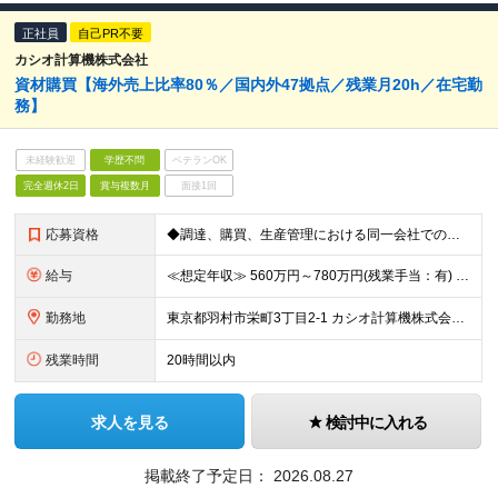
正社員
自己PR不要
カシオ計算機株式会社
資材購買【海外売上比率80％／国内外47拠点／残業月20h／在宅勤
務】
未経験歓迎
学歴不問
ベテランOK
完全週休2日
賞与複数月
面接1回
応募資格
◆調達、購買、生産管理における同一会社での実務経験が3年以上ある方
給与
≪想定年収≫ 560万円～780万円(残業手当：有) ※待遇はスキル、経験に応じて個別に決定致します。 ※基本給＋賞与（年2回）、別途残業代、諸手当を支給（残業代は1分単位で支給いたします） ※試用期
勤務地
東京都羽村市栄町3丁目2-1 カシオ計算機株式会社 羽村技術センター ※転勤は当面ありません。 ※在宅勤務あり ※(変更の範囲)会社の定める勤務地
残業時間
20時間以内
求人を見る
検討中に入れる
掲載終了予定日：
2026.08.27