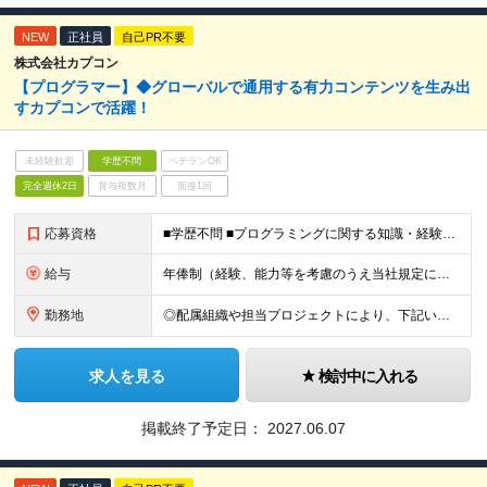
NEW
正社員
自己PR不要
株式会社カプコン
【プログラマー】◆グローバルで通用する有力コンテンツを生み出
すカプコンで活躍！
未経験歓迎
学歴不問
ベテランOK
完全週休2日
賞与複数月
面接1回
応募資格
■学歴不問 ■プログラミングに関する知識・経験がある方 ※配属組織や担当プロジェクトにより異なる場合がございます。 ※詳細は、当社HPの採用情報をご参照ください。 ＜https://job.axo
給与
年俸制（経験、能力等を考慮のうえ当社規定により決定） 給与改定：年1回
勤務地
◎配属組織や担当プロジェクトにより、下記いずれかの勤務地となります。 ※関西に本社あり※ ・東京（新宿） ・大阪（大阪市中央区） (変更の範囲)会社の定める勤務地
求人を見る
検討中に入れる
掲載終了予定日：
2027.06.07