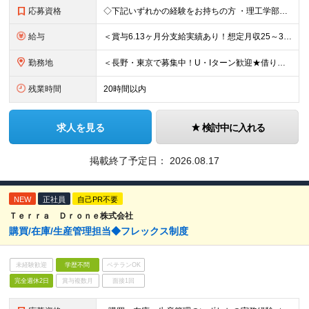
応募資格
◇下記いずれかの経験をお持ちの方 ・理工学部出身の方（理学系・機械系・電気系） ・デジタル、アナログ回路の設計経験者 ・FPGAの設計経験者 ・モータ、センサ選定などのハーネス設計経験者 ・電機評価、
給与
＜賞与6.13ヶ月分支給実績あり！想定月収25～33万円、想定年収460～700万＞ 月給：21万3000円～+各種手当 ＜修士号を取得している方＞ 月給：23万6500円～+各種手当 ※経験・ス
勤務地
＜長野・東京で募集中！U・Iターン歓迎★借り上げ社宅制度あり！＞ ■本社 住所：長野県東御市滋野乙2182-3 ★マイカー通勤OK！駐車場あり ■東京支社 住所：東京都品川区北品川5-9-41 T
残業時間
20時間以内
求人を見る
検討中に入れる
掲載終了予定日：
2026.08.17
NEW
正社員
自己PR不要
Ｔｅｒｒａ Ｄｒｏｎｅ株式会社
購買/在庫/生産管理担当◆フレックス制度
未経験歓迎
学歴不問
ベテランOK
完全週休2日
賞与複数月
面接1回