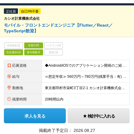
正社員
自己PR不要
カシオ計算機株式会社
モバイル・フロントエンドエンジニア【Flutter／React／
TypeScript歓迎】
未経験歓迎
学歴不問
ベテランOK
完全週休2日
賞与複数月
面接1回
応募資格
◆Android/iOSでのアプリケーション開発のご経験がある方 ＜求める人物像＞ ・スマートフォンアプリケーションの開発業務経験が3年以上ある方 ・協調性が高く、チームメンバーと円滑にコミュニケー
給与
≪想定年収≫ 560万円～780万円(残業手当：有) ※待遇はスキル、経験に応じて個別に決定致します。 ※基本給＋賞与（年2回）、別途残業代、諸手当を支給（残業代は1分単位で支給いたします） ※試用期
勤務地
東京都羽村市栄町3丁目2-1 カシオ計算機株式会社 羽村技術センター ※転勤は当面ありません。 ※在宅勤務あり（部署平均：週3日～4日程度） ※(変更の範囲)会社の定める勤務地
残業時間
20時間以内
求人を見る
検討中に入れる
掲載終了予定日：
2026.08.27