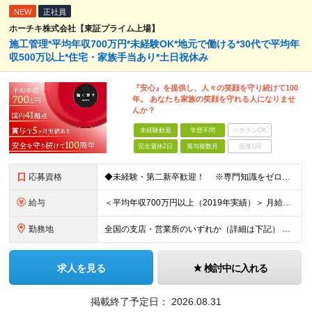
NEW
正社員
ホーチキ株式会社【東証プライム上場】
施工管理*平均年収700万円*未経験OK*地元で働ける*30代で平均年
収500万以上*住宅・家族手当あり*土日祝休み
『安心』を提供し、人々の笑顔を守り続けて100
年。 あなたも家族の笑顔を守れる人になりませ
んか？
未経験歓迎
学歴不問
ベテランOK
完全週休2日
賞与複数月
面接1回
応募資格
◆未経験・第二新卒歓迎！ ※専門知識をゼロから習得できる研修制度があります！ ◆学歴不問
給与
＜平均年収700万円以上（2019年実績）＞ 月給21万1000円以上＋賞与年2回 ※上記は基本給です。別途、各種手当を支給いたします ※経験・能力を考慮の上、当社規程により優遇いたします ※試用
勤務地
全国の支店・営業所のいずれか（詳細は下記） ※入社直後はお住まいから通える範囲の支店・営業所に配属 （入社直後の転勤はありません） ※U・Iターン歓迎（社宅・独身寮完備） ＜北海道・東北エリア＞
求人を見る
検討中に入れる
掲載終了予定日：
2026.08.31