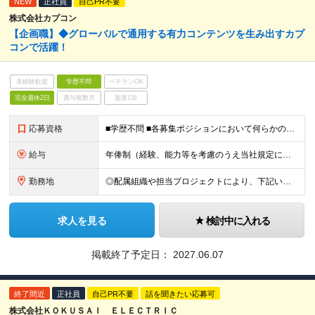
NEW
正社員
自己PR不要
株式会社カプコン
【企画職】◆グローバルで通用する有力コンテンツを生み出すカプ
コンで活躍！
未経験歓迎
学歴不問
ベテランOK
完全週休2日
賞与複数月
面接1回
応募資格
■学歴不問 ■各募集ポジションにおいて何らかの知識・経験がある方 ※配属組織や担当プロジェクトにより異なる場合がございます。 ※詳細は、当社HPの採用情報をご参照ください。 ＜https://jo
給与
年俸制（経験、能力等を考慮のうえ当社規定により決定） 給与改定：年1回
勤務地
◎配属組織や担当プロジェクトにより、下記いずれかの勤務地となります。 ※関西に本社あり※ ・東京（新宿） ・大阪（大阪市中央区） (変更の範囲)会社の定める勤務地
求人を見る
検討中に入れる
掲載終了予定日：
2027.06.07
終了間近
正社員
自己PR不要
話を聞きたい応募可
株式会社ＫＯＫＵＳＡＩ ＥＬＥＣＴＲＩＣ