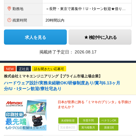
勤務地
＜長野・東京で募集中！U・Iターン歓迎★借り上げ社宅制度あり！＞ ■本社 住所：長野県東御市滋野乙2182-3 ★マイカー通勤OK！駐車場あり ■東京支社 住所：東京都品川区北品川5-9-41 T
残業時間
20時間以内
求人を見る
検討中に入れる
掲載終了予定日：
2026.08.17
NEW
正社員
話を聞きたい応募可
株式会社ミマキエンジニアリング【プライム市場上場企業】
ハードウェア設計/実務未経験OK/研修制度あり/賞与6.13ヶ月
分/U・Iターン歓迎/寮社宅あり
日本が世界に誇る「ミマキのプリンタ」を手掛け
ませんか？
未経験歓迎
学歴不問
ベテランOK
完全週休2日
賞与複数月
面接1回