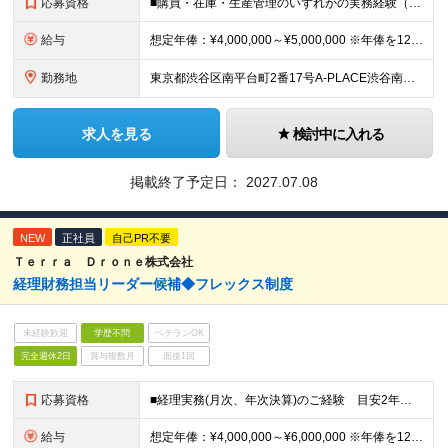
応募資格
■購買・在庫・生産管理のいずれかの実務経験（目安2年以上） ■Excelを使用した業務経験 ┗表作成・検索・集計・XLOOKUP/ピボット/IF・COUNTIFが扱えるレベル ■学歴不問
給与
想定年俸：¥4,000,000～¥5,000,000 ※年俸を12で割り、1/12を月額支給分とします。 月額：¥333,334～¥416,667 基本給：¥246,534～¥308,167 みなし残
勤務地
東京都渋谷区南平台町2番17号A-PLACE渋谷南平台4階 （変更の範囲） 当社の支社およびグループ会社拠点 本ポジションは原則就業場所の変更はございません。
求人を見る
検討中に入れる
掲載終了予定日：
2027.07.08
NEW
正社員
自己PR不要
Ｔｅｒｒａ Ｄｒｏｎｅ株式会社
経理財務担当リーダー候補◆フレックス制度
未経験歓迎
学歴不問
ベテランOK
完全週休2日
賞与複数月
面接1回
応募資格
■経理実務(月次、年次決算)のご経験 目安2年以上 ■簿記3級以上程度の基礎知識 ■会計ソフトの使用経験（例：freee、マネーフォワードなど） ■基本的なPCスキル（Excel、Word） ■学歴不
給与
想定年俸：¥4,000,000～¥6,000,000 ※年俸を12で割り、1/12を月額支給分とします。 月額：¥333,334～¥500,000 基本給：¥246,534～¥369,800 みなし残