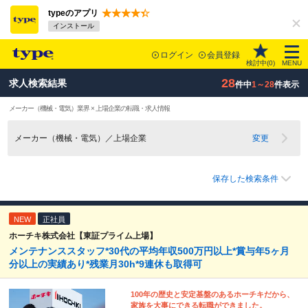
typeのアプリ
インストール
ログイン
会員登録
検討中(
0
)
MENU
28
求人検索結果
件中
1～28
件表示
メーカー（機械・電気）業界 × 上場企業の転職・求人情報
メーカー（機械・電気）／上場企業
変更
保存した検索条件
NEW
正社員
ホーチキ株式会社【東証プライム上場】
メンテナンススタッフ*30代の平均年収500万円以上*賞与年5ヶ月
分以上の実績あり*残業月30h*9連休も取得可
100年の歴史と安定基盤のあるホーチキだから、
家族を大事にできる転職ができました。