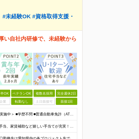
#未経験OK #資格取得支援・
手厚い自社内研修で、未経験から
卒OK
ベテランOK
複数名採用
完全週休2日
企業
転勤なし
土日面接可
面接1回
＜未経験・第二新卒歓迎！カジュアル面談やIT体験会も実施中＞ ■学歴不問 ■普通自動車免許（AT限定可）をお持ちの方 ≪こんな方にピッタリ≫ □ 画面の中のバグ探しだけでなく、物理的に動く「実機
◎賞与年2.8か月支給 ◎月給のほかにも家族手当や資格手当、家賃補助など嬉しい手当てが充実！ 月給：24万円～35万円＋交通費＋賞与年2回 ※経験・能力・年齢などを考慮の上、当社規定により決定しま
◎U･Iターン歓迎！家賃の半額を補助する制度もあり！ ◎勤務先は愛知県内の各プロジェクト先です。 通勤のしやすさを考慮して決定します。 ★ちなみに… 名古屋市の平均家賃は約5.5万円〜6.5万円(