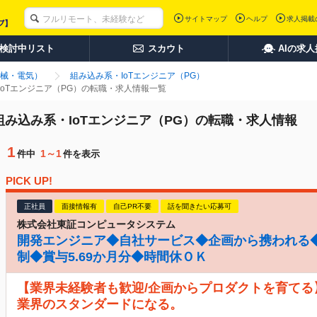
サイトマップ
ヘルプ
求人掲載
検討中リスト
スカウト
AIの求
械・電気）
組み込み系・IoTエンジニア（PG）
IoTエンジニア（PG）の転職・求人情報一覧
組み込み系・IoTエンジニア（PG）の転職・求人情報
1
1～1
件中
件を表示
PICK UP!
正社員
面接情報有
自己PR不要
話を聞きたい応募可
株式会社東証コンピュータシステム
開発エンジニア◆自社サービス◆企画から携われる◆
制◆賞与5.69か月分◆時間休ＯＫ
【業界未経験者も歓迎/企画からプロダクトを育てる
業界のスタンダードになる。