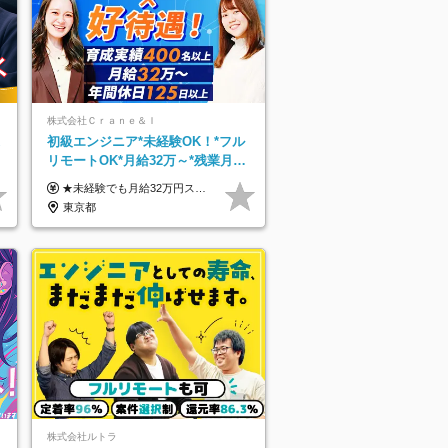
株式会社Ｃｒａｎｅ＆Ｉ
初級エンジニア*未経験OK！*フル
0
リモートOK*月給32万～*残業月
9.8h*1ヶ月の研修*資格取得率
★未経験でも月給32万円スタート★ 月収32万円～35万円＋各種手当（資格手当だけで毎月15万の上乗せ実績あり！） ★資格手当豊富！1資格につき最大3万円支給 ★功績手当の導入で、毎月のお給与に上乗せで最大10万円支給している社員も！ ★1回の昇級で年収数十万UPも可 ★ゆくゆくは年収1000万以上も目指せる 年俸384万円～1,162万8,000円（12分割） ※経験・スキルを考慮の上決定します ※上記金額には固定残業代（月30h分・60,800円～66,500円）を含みます ※超過分は別途全額支給します ※試用期間2ヶ月間あり（その他待遇に差異はありません）
100％
東京都
株式会社ルトラ