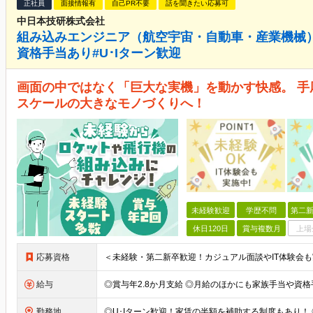
正社員
面接情報有
自己PR不要
話を聞きたい応募可
中日本技研株式会社
組み込みエンジニア（航空宇宙・自動車・産業機械）
資格手当あり#U･Iターン歓迎
画面の中ではなく「巨大な実機」を動かす快感。 
スケールの大きなモノづくりへ！
未経験歓迎
学歴不問
第二新
休日120日
賞与複数月
上場
応募資格
給与
勤務地