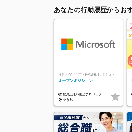
あなたの行動履歴からお
日本マイクロソフト株式会社【ポジションマッチ登録】
オープンポジション
配属組織や担当プロジェクトにより異なります。 ▼参考情報 ----------------------- 年俸650万～（1/12を月々支給） ※経験、能力を考慮の上、当社規定により優遇いたします。 ※時間外、休日出勤、深夜手当に対する賃金も基本年俸に含みます。
東京都