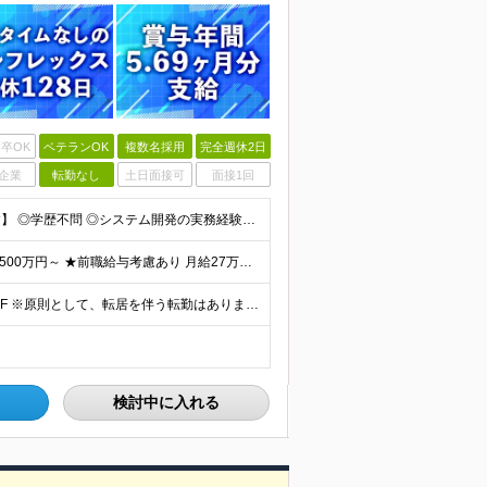
卒OK
ベテランOK
複数名採用
完全週休2日
企業
転勤なし
土日面接可
面接1回
【金融業界の経験は不問！専門知識は入社後に学べます】 ◎学歴不問 ◎システム開発の実務経験をお持ちの方 └3年以上・Java、C#いずれかの使用経験をお持ちの方を想定しております 【以下のような方は
【賞与年3回・昨年度支給実績5.69か月分】 ★想定年収500万円～ ★前職給与考慮あり 月給27万円～59万円 +残業代全額支給(1分単位、監督職以下) +人事評価による賞与年2回（4月/10月）
◎本社勤務 東京都港区虎ノ門5-13-1 虎ノ門40MTビル 8F ※原則として、転居を伴う転勤はありません ※(変更の範囲)上記を除く当社関連勤務地
検討中に入れる