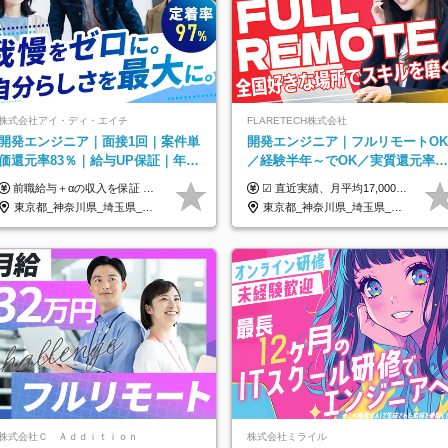
株式会社アイ・ディ・エイチ
FLARETECH株式会社
開発エンジニア｜面接1回｜案件単
開発エンジニア｜フルリモートOK
価還元率83％｜給与UP保証｜年休
／経験半年～でOK／実質還元率8
140日｜在宅利用率9割｜独立支
～90%／前給保証／AI系など最先
前職給与＋αの収入を保証 月給42万円～120万円＋各種手当＋賞与 給与基準が明確かつ高還元です。 一人ひとりが安定した環境のもと、長く活躍できる職場を目指しています。 ※平均年収650万円 ・還元率83％ ・各種手当について 職能手当／職務手当／資格手当／営業手当 など ※前職での経験・能力、給与などを考慮の上、当社規定により優遇いたします ※試用期間あり（3ヶ月／期間中の条件に変動はありません） ※上記金額には固定残業代（78,948円～225,564円/月30時間分）を含みます 超過分は別途全額支給いたします ・年収UPを保証 過去には転職時に〈年収200万円UP〉したエンジニアも在籍しています。入社時だけでなく、入社後も安心の給与水準で働ける環境です。キャリアや技術力が正当に評価されていないと感じていたら、一度面接でお話ししましょう！ 当社では管理職の人数は最低限にし、無駄な管理をしません。その費用削減分を社員の給与に還元しています！
☑︎ 直近実績、月平均17,000円の昇給 ☑︎ 前職給与100%保証 ☑︎ 実質還元率80～90% ☑︎ 待機時も給与は満額支給 月給35万円～70万円＋交通費など各種手当 ※想定年収：4,200,000円～10,560,000円 ※経験・能力等を考慮の上で決定します。 ※上記金額には、みなし残業手当（50時間分・104,000円～212,000円）を含みます。超過分は別途追加支給します。 ┗残業時間は月平均10時間、多い時でも20時間程度と安定しております ★単価連動型の給与体系ではないため、万が一待機になってもその間の給与は満額支給しています。 ＜1年間の昇給事例をご紹介！＞ ・20代/フロントエンドエンジニア：月給274,000円→月給362,000円（＋88,000円/月） ・20代/iOSエンジニア：月給237,000円→月給287,000円（＋50,000円/月） ・20代/Androidエンジニア：月給316,000円→月給374,000円（＋58,000円/月） ・30代/Javaエンジニア（上流）：月給340,000円→月給418,000円（＋78,000円/月） ・30代/PMO：月給340,000円→月給418,000円（＋78,000円/月）
援・副業制度
端案件多数
東京都_神奈川県_埼玉県_千葉県_大阪府_愛知県_北海道_青森県_岩手県_宮城県_秋田県_山形県_福島県_茨城県_栃木県_群馬県_新潟県_山梨県_長野県_富山県_石川県_福井県_静岡県_岐阜県_三重県_兵庫県_京都府_滋賀県_奈良県_和歌山県_広島県_岡山県_鳥取県_島根県_山口県_徳島県_香川県_愛媛県_高知県_福岡県_熊本県_佐賀県_長崎県_大分県_宮崎県_鹿児島県_沖縄県
東京都_神奈川県_埼玉県_千葉県_大阪府_愛知県_北海道_青森県_岩手県_宮城県_秋田県_山形県_福島県_茨城県_栃木県_群馬県_新潟県_山梨県_長野県_富山県_石川県_福井県_静岡県_岐阜県_三重県_兵庫県_京都府_滋賀県_奈良県_和歌山県_広島県_岡山県_鳥取県_島根県_山口県_徳島県_香川県_愛媛県_高知県_福岡県_熊本県_佐賀県_長崎県_大分県_宮崎県_鹿児島県_沖縄県
株式会社Ｃ Ａｄｄｉｔｉｏｎ
株式会社ミライル