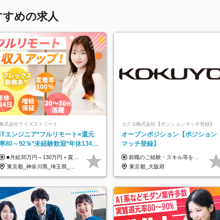
すすめの求人
株式会社ライズストリート
コクヨ株式会社【ポジションマッチ登録】
ITエンジニア*フルリモート×還元
オープンポジション【ポジション
率80～92％*未経験歓迎*年休134日
マッチ登録】
*月給35万～*定着率100%
■月給35万円～130万円＋賞与年2回＋各種手当 ※システムエンジニアの経験をお持ちの方は月給41万円以上＋賞与年2回（108万円～）＋手当 ■単価（年収）アップのチャンスは最大年12回 ※残業代は1分単位で100％全額支給。サービス残業などは一切ありません ※試用期間6ヵ月（試用期間中の待遇・給与に差はありません）
前職のご経験・スキル等を考慮して決定します。
東京都_神奈川県_埼玉県_千葉県_大阪府_愛知県_北海道_青森県_岩手県_宮城県_秋田県_山形県_福島県_茨城県_栃木県_群馬県_新潟県_山梨県_長野県_富山県_石川県_福井県_静岡県_岐阜県_三重県_兵庫県_京都府_滋賀県_奈良県_和歌山県_広島県_岡山県_鳥取県_島根県_山口県_徳島県_香川県_愛媛県_高知県_福岡県_熊本県_佐賀県_長崎県_大分県_宮崎県_鹿児島県_沖縄県
東京都_大阪府