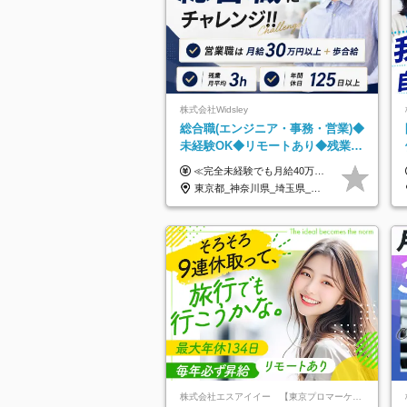
株式会社Widsley
総合職(エンジニア・事務・営業)◆
未経験OK◆リモートあり◆残業月
3h◆服装髪型自由
≪完全未経験でも月給40万円以上も可能です！≫ -------------- 【1】ITエンジニア 月給26万円～50万円＋プロジェクト手当＋資格手当 【2】IT事務、営業事務 月給26万円～50万円＋プロジェクト手当＋資格手当 ≪【1】【2】共通≫ ★上記給与には固定残業代20時間分(月3万719円～)を含みます。残業が超過した場合は、追加支給します(残業は月平均3時間とほぼ発生しません。残業がなくても、固定残業代は支給されます) ★試用期間6ヵ月あり（期間中は月給23万1000円～。固定残業代20時間分3万719円～を含む／超過分は別途支給） -------------- 【3】SES営業、SaaS営業 月給30万円以上＋インセンティブ＋各種手当 ★上記給与には固定残業代45時間分(月7万6967円～)を含みます。残業が超過した場合は、追加支給します(残業は月平均3時間とほぼ発生しません。残業がなくても、固定残業代は支給されます) ★試用期間6ヵ月あり(期間中も給与や福利厚生は同じです)
東京都_神奈川県_埼玉県_千葉県_大阪府_愛知県_北海道_青森県_岩手県_宮城県_秋田県_山形県_福島県_茨城県_栃木県_群馬県_新潟県_山梨県_長野県_富山県_石川県_福井県_静岡県_岐阜県_三重県_兵庫県_京都府_滋賀県_奈良県_和歌山県_広島県_岡山県_鳥取県_島根県_山口県_徳島県_香川県_愛媛県_高知県_福岡県_熊本県_佐賀県_長崎県_大分県_宮崎県_鹿児島県_沖縄県
株式会社エスアイイー 【東京プロマーケット上場】