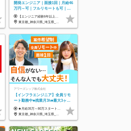
開発エンジニア｜面接1回｜月給46
万円～可｜フルリモートも可｜案
件選択制｜定着率96％以上｜副業
【エンジニア経験6年以上の方】 月給46万円～100万円（固定残業代含む） ※上記月給には月30時間分の固定残業代（月8万7,400円～月19万円）を含む。超過分は全額支給。 【エンジニア経験4年以上の方】 月給42万円～100万円（固定残業代含む） ※上記月給には月30時間分の固定残業代（月7万9,800円～月19万円）を含む。超過分は全額支給。 【エンジニア経験4年未満の方】 月給38万円～100万円（固定残業代含む） ※上記月給には月30時間分の固定残業代（月7万2,200円～月19万円）を含む。超過分は全額支給。 ※経験、スキル、前職給与などを踏まえて決定。 ◆ルトラの給与制度のポイント！◆ ・社員の95%が入社時に年収UP！最高で300万円UPの実績も ・平均還元率86.3%（交通費・住宅手当・会社負担分の社保も含む） ・人柄やポテンシャルを評価し、スキル以上の希望年収を提示することも ・退職金制度やリファラル手当（平均50万円）あり
OK｜住宅手当
東京都_神奈川県_埼玉県_千葉県_大阪府_愛知県_北海道_青森県_岩手県_宮城県_秋田県_山形県_福島県_茨城県_栃木県_群馬県_新潟県_山梨県_長野県_富山県_石川県_福井県_静岡県_岐阜県_三重県_兵庫県_京都府_滋賀県_奈良県_和歌山県_広島県_岡山県_鳥取県_島根県_山口県_徳島県_香川県_愛媛県_高知県_福岡県_熊本県_佐賀県_長崎県_大分県_宮崎県_鹿児島県_沖縄県
アワーズシップ株式会社
【インフラエンジニア】全員リモ
ート勤務中■残業月3h■最大3ヶ月
の連休あり■年休126日■20～30代
★月給35万～80万スタートも可 【未経験の方】 ■月給26万～80万＋賞与年2回（年2ヶ月分） 【何かしらのインフラエンジニア経験をお持ちの方】 ■月給35万～80万＋賞与年2回（年2ヶ月分） ※スキル・経験などを考慮し決定します ※試用期間6ヶ月あり。期間中は契約社員となります。その他の待遇に差異はありません（試用期間終了後、昇給の可能性あり） ※上記金額には固定残業代（月30時間分／4万9600円～15万2600円）を含みます。超過分は別途支給いたします。 ＼頑張りはインセンティブで還元！／ クライアントに貢献度を評価され、当社のエンジニアが追加で案件に参画することになるなど、会社にとって利益になる行動はしっかり評価します。 会社の成長に貢献できていることを実感でき、「もっと頑張ろう」と思える体制づくりを整えています！
活躍中！
東京都_神奈川県_埼玉県_千葉県_大阪府