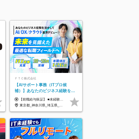
ＦＴＣ株式会社
【AIサポート事務（ITプロ候
補）】あなたのビジネス経験をAI
業界で活かす◆IT未経験OK◆目指
【前職給与保証】 ■未経験者： 月給30万円～35万円 ■ローキャリア（経験目安1年程度）： 月給35万円～40万円 ■経験者（経験目安3年以上）： 月給40万円～60万円 ■即戦力（経験目安5年以上）： 月給45万円～80万円 ※上記金額には固定残業代30時間分 【未経験者5万5000円～7万3000円、 ローキャリア6万4000円～7万3000円、 経験者5万8000円～10万9000円、 即戦力8万2000円～14万5000円】を含みます。 ※30時間を超える場合は追加で全額支給します。 ※経験・能力・前職給与などを総合的に評価したうえでご納得いただけるよう個別決定。 未経験者の場合、前職給与とポテンシャルを査定のうえ決定いたします。 ※日本国内でのIT業界経験、または同等の実務経験と能力に応じて決定します。 ※前職給与は日本円かつ、日本国内での実績に基づき評価します。 【納得の評価システム】 ★クォーター毎に査定する評価制度導入！ 明確な評価基準で翌年度年収を上げましょう！ ★評価対象期間に在籍中のほとんどの社員が昇給し 年収アップを実現しています！ ★様々なインセンティブ制度を用意し多角的に正当評価しています！ ※試用期間6カ月（期間中の待遇等に差異なし）
せるコンサル
東京都_神奈川県_埼玉県_千葉県