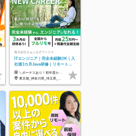
株式会社まぁぶるずワークス
ITエンジニア｜完全未経験OK｜入
社後3カ月Java研修｜リモート率8
割以上｜充実のキャリア支援｜残
＼ボーナスあり！初年度から年収300万円以上／ ■月給25万円～35万円＋残業代全額支給＋各種手当＋賞与年1回 ◎経験・年齢・スキルなどを考慮し、できるだけ優遇します ◎試用期間中(3カ月)は契約社員で、月給21万円＋諸手当になります。 (試用期間中は残業が発生しません。その他の待遇に変更はありません) ----------------- ＼3つの評価軸！実力次第で早期収入アップ！／ 【1】スキル(IT理解、実装力、設計) 【2】実務力(現場評価、コミュ力、品質) 【3】姿勢(自走力、意欲、責任感) この3つの評価軸で、3カ月ごとに評価。社内グレードにより、給与が決まる明確な仕組みです。何ができれば給与が上がるのか分かりやすく、実力や努力次第で早期に収入を増やせます！ 【固定残業代について】 なし（残業代は、実際の労働時間に応じて別途全額支給）
業月10h
東京都_神奈川県_埼玉県_千葉県_大阪府_愛知県_北海道_青森県_岩手県_宮城県_秋田県_山形県_福島県_茨城県_栃木県_群馬県_新潟県_山梨県_長野県_富山県_石川県_福井県_静岡県_岐阜県_三重県_兵庫県_京都府_滋賀県_奈良県_和歌山県_広島県_岡山県_鳥取県_島根県_山口県_徳島県_香川県_愛媛県_高知県_福岡県_熊本県_佐賀県_長崎県_大分県_宮崎県_鹿児島県_沖縄県