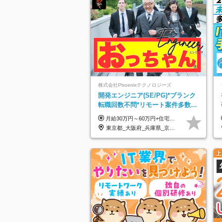
株式会社Phoenixテクノロジーズ
開発エンジニア(SE/PG)*ブランク
転職回数不問*リモート案件多数*
残業ほぼ0*通院のための半休制度
月給30万円～60万円+住宅手当+職能手当+役職手当+決算賞与+報奨金 ※経験・能力を考慮し、優遇します ※給与には20時間分のみなし時間外手当(3万7000円以上)を含みます(超過時間分は別途追加支給) ※試用期間3～6ヵ月あり(その間の給与、待遇に差異なし) ※場合によって契約社員での採用の可能性あり(面接時に応相談)
あり
東京都_大阪府_兵庫県_京都府_福岡県