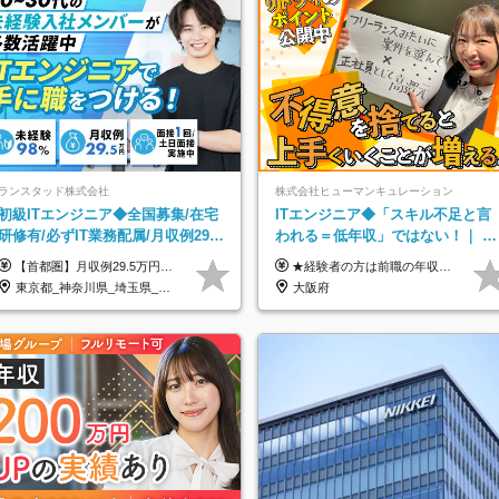
ランスタッド株式会社
株式会社ヒューマンキュレーション
初級ITエンジニア◆全国募集/在宅
ITエンジニア◆「スキル不足と言
研修有/必ずIT業務配属/月収例29.5
われる＝低年収」ではない！｜ 不
万円/Web面接1回/SE
安を克服し、年収アップした社員
【首都圏】月収例29.5万円（月給26万円＋諸手当） 【東海・関西】月収例28.5万円（月給25万円＋諸手当） 【九州】月収例26万円（月給23万円＋諸手当） ※経験・スキル・前職給与を踏まえ、総合的に判断して決定します。 例：首都圏 月収例31万円（月給27万円＋諸手当） ◆各種手当 ・通勤手当（上限4万円まで） ・残業代手当（1分単位で全額支給） ※固定残業代制は採用しておりません ・深夜勤務手当 ・資格取得支援（ランクに応じてお祝い金1万円～10万円を支給） ◆昇給：年1回 ◆補足 ・研修中1ヶ月間は、時給1670円となります。 ・試用期間6ヶ月あり。その間の待遇に変更はありません。 ※詳細は面接時にご案内します。
★経験者の方は前職の年収以上を保証します ★案件単価を開示した上で80％以上を還元します 月給25万円以上＋賞与年2回 ※経験や能力を考慮の上で優遇します ※試用期間が3ヶ月(その間の給与・待遇・雇用形態に変更はありません) ※月給には月20時間分のみなし残業手当(5万円)を含みます(超過分は別途支給) ★残業平均は月10時間以下ですので、毎月10時間分程度はお得です！
の実例
東京都_神奈川県_埼玉県_千葉県_大阪府_愛知県_兵庫県_京都府_福岡県
大阪府