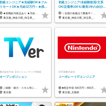
初級エンジニア★未経験OK★フル
初級エンジニア/未経験歓迎/文系
リモートOK★月給32万円～★残業
OK/定着率100％/最長1年の自社IT
月10h＆年休120日以上★副業可
スクール研修あり/年休130日
★前職給与保証あり ★月給32万円以上＋インセンティブあり 月給32万円以上＋インセンティブ＋各種手当 ※上記には固定残業代（月30時間・44,400円～）を含みます ※超過分は別途支給します ※試用期間はございません ★＼成果＝あなたの収入／★ 【1】案件単価ー8万円＝あなたの給与 参画したプロジェクトの案件単価から 一律8万円引いた金額があなたの給与です！ （月給例） ■1人称での構築・小規模な詳細設計 案件単価55万円ー8万円＝月給47万円（還元率85.5%） ■大型案件の設計・構築やプロジェクト管理 案件単価90万円ー8万円＝月給82万円（還元率91.1%） ‥‥‥‥‥‥‥‥‥‥‥‥‥‥‥‥‥‥ 【2】月給の他にも豊富なインセンティブあり 全員が月3～13万円のインセンティブをゲットしています！ ≪インセンティブ制度≫ 稼働している現場で増員・交代が発生し、 当社の人員を配属が決定した際に支給。 ◇C Addition正社員が参画 ：実粗利の10%／毎月 ◇協力会社所属の社員が参画：実粗利の30%／毎月 ≪リファラル制度≫ あなたの知り合いが当社のメンバーになった際に、 毎月1人あたり2万円支給します◎ ‥‥‥‥‥‥‥‥‥‥‥‥‥‥‥‥‥‥
＼全国の各拠点で募集中！／ 給与は以下の通り、勤務地により異なります。 札幌：月給23万円～27万円 仙台：月給22万円～26万円 新潟：月給22万円～26万円 東京：月給26万円～30万円 大阪：月給24万円～29万円 福岡：月給23.5万円～27万円 沖縄：月給21万円～26万円 ◎給与は知識や経験を考慮して決定します。 ◎残業は別途全額支給します。 ◎試用期間12カ月あり（給与は以下の通りです。その他条件に変更はありません） （試用期間の給与） 札幌：月給18.6万円～ 仙台：月給19万円～ 新潟：月給18万円～ 東京：月給22万円～ 大阪：月給20.8万円～ 福岡：月給19万円～ 沖縄：月給18万円～
東京都_神奈川県_埼玉県_千葉県_大阪府_愛知県_北海道_青森県_岩手県_宮城県_秋田県_山形県_福島県_茨城県_栃木県_群馬県_新潟県_山梨県_長野県_富山県_石川県_福井県_静岡県_岐阜県_三重県_兵庫県_京都府_滋賀県_奈良県_和歌山県_広島県_岡山県_鳥取県_島根県_山口県_徳島県_香川県_愛媛県_高知県_福岡県_熊本県_佐賀県_長崎県_大分県_宮崎県_鹿児島県_沖縄県
東京都_神奈川県_埼玉県_千葉県_大阪府_愛知県_北海道_青森県_岩手県_宮城県_秋田県_山形県_福島県_茨城県_栃木県_群馬県_新潟県_山梨県_長野県_富山県_石川県_福井県_静岡県_岐阜県_三重県_兵庫県_京都府_滋賀県_奈良県_和歌山県_広島県_岡山県_鳥取県_島根県_山口県_徳島県_香川県_愛媛県_高知県_福岡県_熊本県_佐賀県_長崎県_大分県_宮崎県_鹿児島県_沖縄県
株式会社TVer【ポジションマッチ登録】
任天堂株式会社
オープンポジション
コーポレートITエンジニア
ご経験・能力・スキル等により、当社基準にて優遇・相談のうえ決定いたします。
■想定年収 500万円～900万円 月給制 月給278,000円～ ※残業が発生した場合、残業代を別途全額支給します ※試用期間2ヶ月あり(待遇や給与に差異はありません)
東京都
東京都_京都府