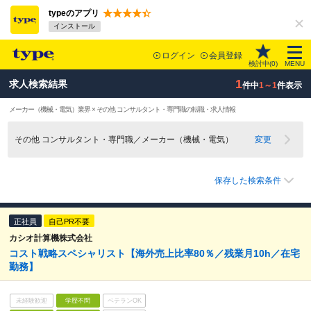
typeのアプリ
インストール
ログイン
会員登録
検討中(
0
)
MENU
1
求人検索結果
件中
1～1
件表示
メーカー（機械・電気）業界 × その他 コンサルタント・専門職の転職・求人情報
その他 コンサルタント・専門職／メーカー（機械・電気）
変更
保存した検索条件
正社員
自己PR不要
カシオ計算機株式会社
コスト戦略スペシャリスト【海外売上比率80％／残業月10h／在宅
勤務】
未経験歓迎
学歴不問
ベテランOK