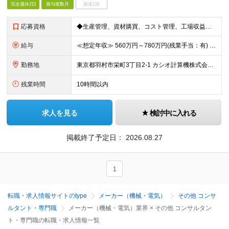
完全週休2日
賞与複数月
面接1回
応募資格
◆生産管理、資材購買、コスト管理、工場収益管理など、いずれかの生産活動業務に従事した経験がある方 ◆コスト削減施策の企画・推進を主導した実績がある方
給与
≪想定年収≫ 560万円～780万円(残業手当：有) ※待遇はスキル、経験に応じて個別に決定致します。 ※基本給＋賞与（年2回）、別途残業代、諸手当を支給（残業代は1分単位で支給いたします） ※試用期
勤務地
東京都羽村市栄町3丁目2-1 カシオ計算機株式会社 羽村技術センター ※転勤は当面ありません。 ※在宅勤務あり ※(変更の範囲)会社の定める勤務地
残業時間
10時間以内
求人を見る
検討中に入れる
掲載終了予定日：
2026.08.27
1
転職・求人情報サイトのtype
メーカー（機械・電気）
その他 コンサ
ルタント・専門職
メーカー（機械・電気）業界 × その他 コンサルタン
ト・専門職の転職・求人情報一覧