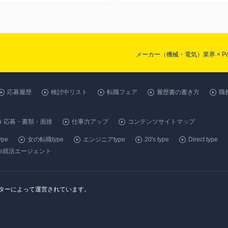
メーカー（機械・電気）業界 × P
応募履歴
検討中リスト
転職フェア
履歴書の書き方
職
応募・書類・面接
仕事力アップ
コンテンツサイトマップ
pe
女の転職type
エンジニアtype
20's type
Direct type
ype就活エージェント
ンターによって運営されています。