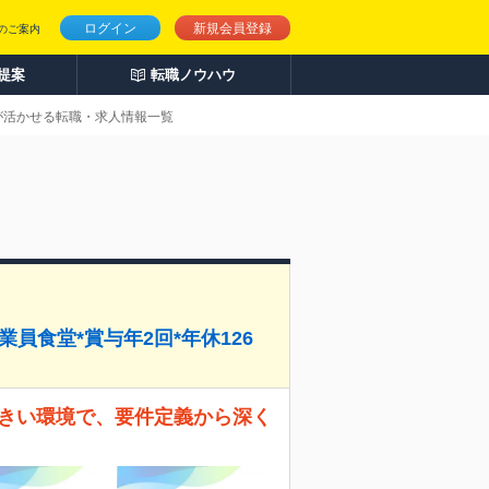
ログイン
新規会員登録
のご案内
人提案
転職ノウハウ
QLが活かせる転職・求人情報一覧
員食堂*賞与年2回*年休126
大きい環境で、要件定義から深く