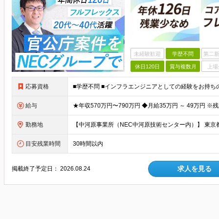
未経験歓迎
学歴不問
第二新
休日120日
賞与複数月
上場
応募資格
給与
勤務地
目安残業時間
30時間以内
求人を見る
掲載終了予定日：
2026.08.24