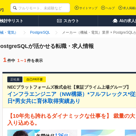
サイトマップ
ヘルプ
求人掲載
検討中リスト
スカウト
AIの求
械・電気）
PostgreSQL
メーカー（機械・電気）業界 × PostgreS
ostgreSQLが活かせる転職・求人情報
1
1～1
件中
件を表示
正社員
自己PR不要
NECプラットフォームズ株式会社【東証プライム上場グループ】
インフラエンジニア（NW構築）*フルフレックス*従業
日*男女共に育休取得実績あり
【10年先も誇れるダイナミックな仕事を】 裁量の
入り込める。