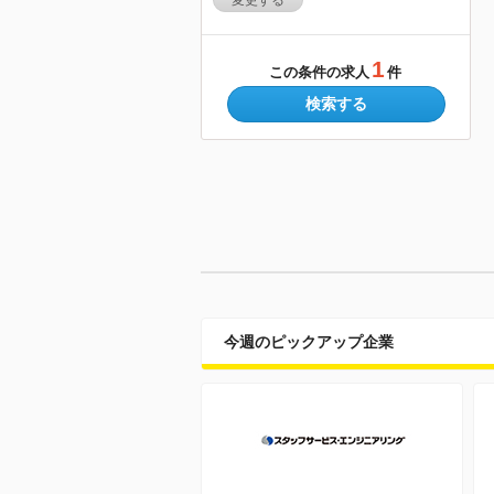
変更する
1
この条件の求人
件
検索する
今週のピックアップ企業