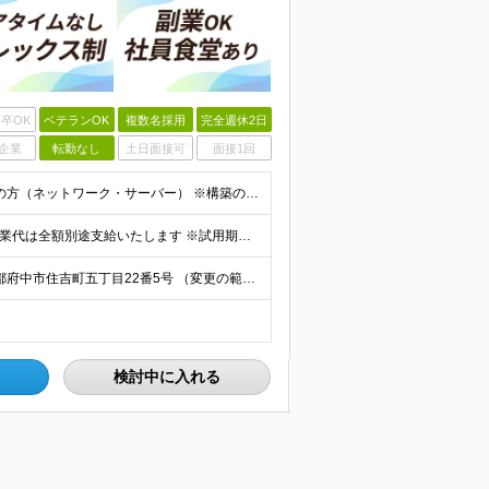
卒OK
ベテランOK
複数名採用
完全週休2日
企業
転勤なし
土日面接可
面接1回
■学歴不問 ■インフラエンジニアとしての経験をお持ちの方（ネットワーク・サーバー） ※構築の経験者を想定 ※基本情報技術者試験・応用情報技術者の資格取得など、自己研鑽の姿勢が伝わる成果を評価します！
★年収570万円〜790万円 ◆月給35万円 ～ 49万円 ※残業代は全額別途支給いたします ※試用期間3か月あり。期間中の給与・待遇の差異はありません
【中河原事業所（NEC中河原技術センター内）】 東京都府中市住吉町五丁目22番5号 （変更の範囲）会社の定める場所（テレワークを行う場所を含む）
検討中に入れる