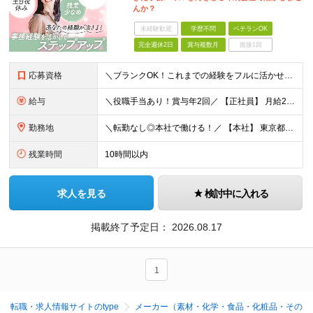
んか？
未経験歓迎
学歴不問
ベテランOK
完全週休2日
賞与複数月
面接1回
応募資格
＼ブランクOK！これまでの経験をフルに活かせます◎／ ◆学歴不問 ◆事務職の実務経験をお持ちの方 ☆業界未経験歓迎！ ＜下記に当てはまる方をお待ちしています！＞ ◎周囲への細やかな気配りや傾聴力を活
給与
＼役職手当あり！賞与年2回／ 【正社員】 月給23万円～＋残業代全額支給＋手当多数 【パート】 時給1280円～1600円＋残業代全額支給＋手当多数 ※みなし残業代なし。残業代は別途全額支給いた
勤務地
＼転勤なし◎本社で働ける！／ 【本社】 東京都大田区大森西4-4-15 (変更の範囲)上記を除く当社関連勤務地
残業時間
10時間以内
求人を見る
検討中に入れる
掲載終了予定日：
2026.08.17
1
転職・求人情報サイトのtype
メーカー（素材・化学・食品・化粧品・その