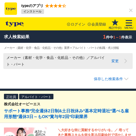
typeのアプリ
インストール
ログイン
会員登録
検討中(
0
)
MENU
1
求人検索結果
件中
1～1
件表示
メーカー（素材・化学・食品・化粧品・その他）業界 × アルバイト・パートの転職・求人情報
メーカー（素材・化学・食品・化粧品・その他）／アルバイ
変更
ト・パート
保存した検索条件
正社員
アルバイト・パート
株式会社オービーエス
サポート事務*完全週休2日制&土日祝休み*基本定時退社*選べる雇
用形態*週休3日～もOK*賞与年2回*印刷業界
＼大好きな街に貢献するやりがいを。／ 培って
きた事務スキルを街を彩る印刷会社で活かしませ