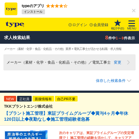
typeのアプリ
インストール
ログイン
会員登録
検討中(
0
)
MENU
8
求人検索結果
件中
1～8
件表示
メーカー（素材・化学・食品・化粧品・その他）業界 × 電気工事士が活かせる転職・求人情報
メーカー（素材・化学・食品・化粧品・その他）／電気工事士
変更
保存した検索条件
NEW
正社員
面接情報有
自己PR不要
TKKプラントエンジ株式会社
【プラント施工管理】東証プライムグループ◆賞与4ヶ月◆年休
120日以上◆夜勤なし◆施工管理経験者急募
次のキャリアは、東証プライムグループの安定環
境で！ 施工管理の経験を活かして、キャリアア