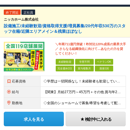
終了間近
正社員
ニッカホーム株式会社
設備施工/未経験歓迎/資格取得支援/増員募集/20代年収530万のスタ
ッフ在籍/近隣エリアメイン＆残業ほぼなし
＼年商711億円突破！昨対比120%成長の業界大手
／ さらなる組織強化に向けて…あなたの力を貸
してください！
未経験歓迎
学歴不問
ベテランOK
完全週休2日
賞与複数月
面接1回
応募資格
◇学歴は一切関係なし！未経験者も歓迎しています ◇30歳以下の方/普通自動車免許（AT限定可） ＼必須条件／ ・30歳以下の方（長期勤続によるキャリア形成のため） ・要普通免許（AT限定可） ＼募
給与
【関東】月給27万円～45万円＋その他.賞与年2回 【その他の地域】月給25万円～45万円＋その他.賞与年2回 ◆資格・能力等に応じて、それ以上の額からのスタートもあり！ 普免以外の資格やスキルがあ
勤務地
◇全国のショールームで募集/希望を考慮して配属 ◇北海道/東北/関東/中部/近畿/中国・四国/九州 募集エリア ￣￣￣￣￣￣￣￣￣￣￣￣￣￣ ▽北海道エリア 北海道 ▽東北エリア 宮城県、福島県
求人を見る
検討中に入れる