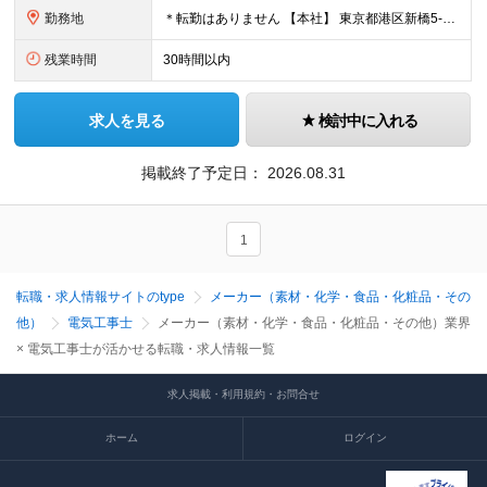
勤務地
＊転勤はありません 【本社】 東京都港区新橋5-34-3 栄進開発ビル3階 (変更の範囲)上記を除く当社関連勤務地
残業時間
30時間以内
求人を見る
検討中に入れる
掲載終了予定日：
2026.08.31
1
転職・求人情報サイトのtype
メーカー（素材・化学・食品・化粧品・その
他）
電気工事士
メーカー（素材・化学・食品・化粧品・その他）業界
× 電気工事士が活かせる転職・求人情報一覧
求人掲載・利用規約・お問合せ
ホーム
ログイン