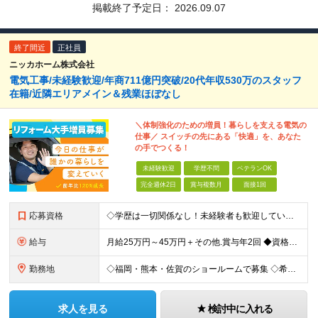
掲載終了予定日：
2026.09.07
終了間近
正社員
ニッカホーム株式会社
電気工事/未経験歓迎/年商711億円突破/20代年収530万のスタッフ
在籍/近隣エリアメイン＆残業ほぼなし
＼体制強化のための増員！暮らしを支える電気の
仕事／ スイッチの先にある「快適」を、あなた
の手でつくる！
未経験歓迎
学歴不問
ベテランOK
完全週休2日
賞与複数月
面接1回
応募資格
◇学歴は一切関係なし！未経験者も歓迎しています ◇30歳以下の方/普通自動車免許（AT限定可） ＼必須条件／ ・30歳以下の方（長期勤続によるキャリア形成のため） ・要普通免許（AT限定可） ＼募
給与
月給25万円～45万円＋その他.賞与年2回 ◆資格・能力等に応じて、それ以上の額からのスタートもあり！ 普免以外の資格やスキルがあればお聞かせください！ ※残業代は別途支給します。 ※2ヶ月の試用
勤務地
◇福岡・熊本・佐賀のショールームで募集 ◇希望を考慮して配属 ▽福岡県 ・福岡東ショールーム（福岡市東区） ・福岡南ショールーム（福岡市南区） ・福岡早良ショールーム（福岡市早良区） ・福岡筑紫ショ
求人を見る
検討中に入れる