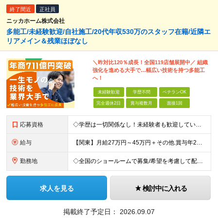
終了間近
正社員
ニッカホーム株式会社
多能工/未経験歓迎/自社施工/20代年収530万のスタッフ在籍/近隣エ
リアメイン＆残業ほぼなし
＼昨対比120％成長！全国119店舗展開中／ 組織
強化を進める大手で…幅広い技術を持つ多能工
へ！
未経験歓迎
学歴不問
ベテランOK
完全週休2日
賞与複数月
面接1回
応募資格
◇学歴は一切関係なし！未経験者も歓迎しています ◇30歳以下の方/普通自動車免許（AT限定可） ＼必須条件／ ・30歳以下の方（長期勤続によるキャリア形成のため） ・要普通免許（AT限定可） ＼募
給与
【関東】月給27万円～45万円＋その他.賞与年2回 【その他の地域】月給25万円～45万円＋その他.賞与年2回 ◆資格・能力等に応じて、それ以上の額からのスタートもあり！ 普免以外の資格やスキルがあ
勤務地
◇全国のショールームで募集/希望を考慮して配属 ◇北海道/東北/関東/中部/近畿/中国・四国/九州 募集エリア ￣￣￣￣￣￣￣￣￣￣￣￣￣￣ ▽北海道エリア 北海道 ▽東北エリア 宮城県、福島県
求人を見る
検討中に入れる
掲載終了予定日：
2026.09.07