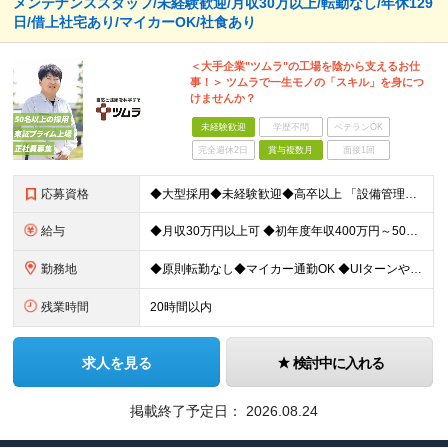
メンテナンススタッフ/未経験歓迎/月収30万以上/転勤なし/年休129
日/借上社宅あり/マイカーOK/社食あり
＜大手企業"ツムラ"の工場を陰から支えるお仕
事！＞ ツムラで一生モノの「スキル」を身につ
けませんか？
未経験歓迎
学歴不問
ベテランOK
完全週休2日
賞与複数月
面接1回
応募資格
◆大型採用◆未経験歓迎◆高卒以上 「設備管理は初めて…」という方でも大丈夫。 イチから丁寧にお教えしますのでご安心ください。 ＼こんなアナタにピッタリ／ ◎「人の健康に貢献したい」という想いがある
給与
◆月収30万円以上可 ◆初年度年収400万円～500万円想定 月給21万7,080円～22万7,810円＋各種手当＋賞与年2回 ★「手当」や「賞与」が手厚いため、1年目未経験でも年収400万円以上
勤務地
◆原則転勤なし◆マイカー通勤OK ◆UIターンや移住転職歓迎。Web面接実施中 ＜茨城工場＞ 茨城県稲敷郡阿見町吉原3586 ┗クリーンで働きやすいのが魅力です。 ★豊かな自然と便利な生活環境が調
残業時間
20時間以内
求人を見る
検討中に入れる
掲載終了予定日：
2026.08.24