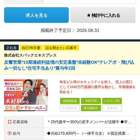
求人を見る
検討中に入れる
掲載終了予定日：
2026.08.31
正社員
自己PR不要
話を聞きたい応募可
株式会社スパックエキスプレス
反響営業*10期連続利益増の安定基盤*未経験OK*テレアポ・飛び込
み一切なし*住宅手当あり*賞与年2回
有名ビル等のセキュリティを担う。 売上の窓口
として1000万円規模の案件を動かし、市場価値を
高める！
未経験歓迎
学歴不問
ベテランOK
完全週休2日
賞与複数月
面接1回
応募資格
＊20代後半〜30代の若手メンバーが活躍中 ◆学歴不問 ◆未経験歓迎 ★求める人物像： ◎人の話を素直に聞き、柔軟に吸収できる方 ◎周りの意見を参考に、自分で工夫して取り組める方 ◎未経験から一生
給与
◆月給270,400円～（一律手当含） ※固定残業代50,050円／30H含む。超過分別途支給。 ※試用期間3ヶ月あり └試用期間中の月給250,660円（固定残業代45,850円／29H含む） └各