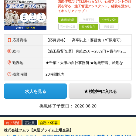
図面作成だけでは終わらない。石油プラントの品
質を守る、施工管理アシスタント。経験を活かし
てキャリアアップ！
未経験歓迎
学歴不問
ベテランOK
完全週休2日
賞与複数月
面接1回
応募資格
【応募資格】 ・高卒以上・要普免（AT限定可） ・AutoCADの経験者 →自社で図面を一部変更する場合があるため。設計分野は不問です。 ・施工図面が読めること 【歓迎する経験】 ◎AutoCADの
給与
【施工品質管理】 月給25万～28万円＋賞与年2回（原則固定支給額4ヵ月分）＋諸手当（残業手当全額など） ※経験・能力・前職給与を考慮して優遇します。 ※残業代は別途全額支給します。 ※試用期間は6
勤務地
★千葉・大阪の自社事務所 ★地元密着、転勤なし！ ★Ｕ・Iターン歓迎！（面接交通費支給） 【具体的な勤務地】 ※当社堺事務所（大阪）もしくは五井事務所（千葉） ◆堺事務所 （住所） 大阪府堺市堺区
残業時間
20時間以内
求人を見る
検討中に入れる
掲載終了予定日：
2026.08.20
終了間近
正社員
自己PR不要
株式会社ツムラ【東証プライム上場企業】