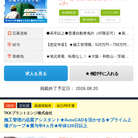
ップ！
未経験歓迎
学歴不問
ベテランOK
完全週休2日
賞与複数月
面接1回
応募資格
◆高卒以上◆普通自動車免許（AT限定可） ★第二新卒歓迎 ★プラント業界以外での施工管理経験者歓迎 【こんな方は向いています】 ・施工管理のスキルを活かして働きたい ・安定企業で長く働きたい ・チ
給与
【想定年収】 ★施工管理職：520万円～750万円 ※上記年収は残業時間40時間／月相当の金額を含みます。 月給25万円～35万円＋賞与年2回（原則固定支給額4ヵ月分）＋諸手当（残業手当全額など）
勤務地
★地元密着、転勤なし！ ★大阪・和歌山・茨城・三重・千葉の各拠点 ★Ｕ・Iターン歓迎！（面接交通費支給） ★社用車貸与（出勤利用OK）、駐車場費用支給 ・大阪府堺市 ・和歌山県有田市 ・茨城県神栖市
求人を見る
検討中に入れる
掲載終了予定日：
2026.08.20
NEW
正社員
面接情報有
自己PR不要
TKKプラントエンジ株式会社
施工管理の品質アシスタント★AutoCADを活かせる★プライム上
場グループ★賞与年4ヵ月★年休120日以上