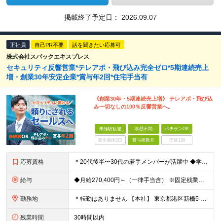
掲載終了予定日：
2026.09.07
正社員
自己PR不要
話を聞きたい応募可
株式会社スパックエキスプレス
セキュリティ反響営業*テレアポ・飛び込み完全ゼロ*5期連続売上
増・創業30年安定企業*賞与年2回*住宅手当有
《創業30年・5期連続売上増》 テレアポ・飛び込
み一切なしの100％反響営業へ。
未経験歓迎
学歴不問
ベテランOK
完全週休2日
賞与複数月
面接1回
応募資格
＊20代後半〜30代の若手メンバーが活躍中 ◆学歴不問 ◆未経験歓迎 ★求める人物像： ◎人の話を素直に聞き、柔軟に吸収できる方 ◎周りの意見を参考に、自分で工夫して取り組める方 ◎未経験から一生
給与
◆月給270,400円～（一律手当含） ※固定残業代50,050円／30H含む。超過分別途支給。 ※試用期間3ヶ月あり └試用期間中の月給250,660円（固定残業代45,850円／29H含む） └下
勤務地
＊転勤はありません 【本社】 東京都港区新橋5-34-3 栄進開発ビル3階 (変更の範囲)上記を除く当社関連勤務地
残業時間
30時間以内