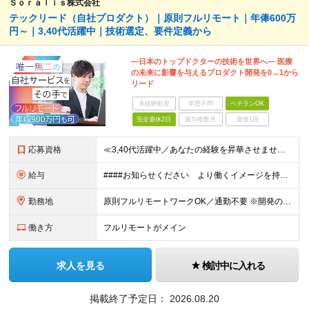
Ｓｏｒａｌｉｓ株式会社
テックリード（自社プロダクト）｜原則フルリモート｜年俸600万
円～｜3,40代活躍中｜技術選定、要件定義から
―日本のトップドクターの技術を世界へ― 医療
の未来に影響を与えるプロダクト開発を0→1から
リード
未経験歓迎
学歴不問
ベテランOK
完全週休2日
賞与複数月
面接1回
応募資格
≪3,40代活躍中／あなたの経験を昇華させませんか？≫ ◆Webアプリケーションの開発経験をお持ちの方（年数不問） ◆大卒以上 ◆英語での日常会話ができる方 ★求める人物像 ・指示待ちではなく、0→
給与
####お知らせください より働くイメージを持てるよう、給与の書き分けは可能でしょうか。 （例） ・開発経験5年の方 年俸●●万円 ・要件定義、詳細設計の経験が5年以上の方 年俸●●万円 など 年
勤務地
原則フルリモートワークOK／通勤不要 ※開発の熱量を共有するため、出社できる範囲にお住まいの方を想定。 ※年2～3回の海外出張あり。 ◆オフィス 東京都港区高輪3丁目25-29 Ave.Takan
働き方
フルリモートがメイン
求人を見る
検討中に入れる
掲載終了予定日：
2026.08.20