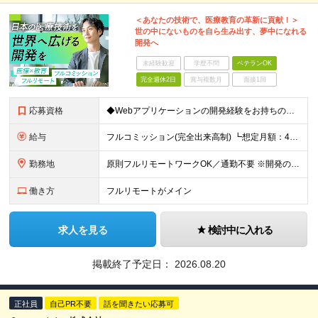
＜あなたの技術で、医療教育の革新に貢献！＞
世の中にないものを自ら生み出す、夢中になれる
開発へ
未経験歓迎
学歴不問
ベテランOK
完全週休2日
賞与複数月
面接1回
応募資格
◆Webアプリケーションの開発経験をお持ちの方（年数不問） ◆大卒以上 ◆英語での日常会話ができる方
給与
フルコミッション(完全出来高制) ┗想定月額：40万円～80万円 ┗稼働日数や時間は全て自由。自分のペースで働けます。 【収益モデル】 月20〜40時間稼働：月額15〜30万円 ※試用期間はありませ
勤務地
原則フルリモートワークOK／通勤不要 ※開発の熱量を共有するため、出社できる範囲にお住まいの方を想定。 ◆オフィス 東京都港区高輪3丁目25-29 Ave.Takanawa 5階エキスパートオフィス
働き方
フルリモートがメイン
求人を見る
検討中に入れる
掲載終了予定日：
2026.08.20
正社員
自己PR不要
話を聞きたい応募可