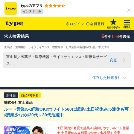
typeのアプリ
インストール
ログイン
会員登録
検討中(
0
)
MENU
6
求人検索結果
件中
1～6
件表示
医薬品・医療機器・ライフサイエンス・医療系サービス業界 × 富山県の転職・求人情報
富山県／医薬品・医療機器・ライフサイエンス・医療系サービ
変更
ス
保存した検索条件
正社員
自己PR不要
株式会社富士薬品
ルート営業♯未経験OK♯ホワイト500に認定♯土日祝休み♯5連休も可
♯残業少なめ♯20代～30代活躍中
★圧倒的知名度で提案＆成約しやすいルート営業
★ 土日祝休み＆残業少なめで私生活も充実！