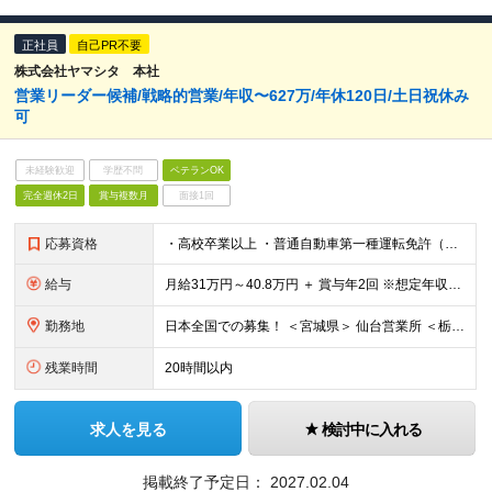
正社員
自己PR不要
株式会社ヤマシタ 本社
営業リーダー候補/戦略的営業/年収〜627万/年休120日/土日祝休み
可
未経験歓迎
学歴不問
ベテランOK
完全週休2日
賞与複数月
面接1回
応募資格
・高校卒業以上 ・普通自動車第一種運転免許（AT限定可） ・営業経験5年以上（商材・業界不問） ・CRMツール等のデジタル活用や、営業の仕組み化・戦略立案の経験をお持ちの方
給与
月給31万円～40.8万円 ＋ 賞与年2回 ※想定年収：478万円～627万円 ※スキル・経験、前職給与等を考慮し決定します ※残業代は1分単位で全額支給（みなし残業なし） ※試用期間3ヵ月あり。期間
勤務地
日本全国での募集！ ＜宮城県＞ 仙台営業所 ＜栃木県＞ 足利営業所 宇都宮営業所 ＜群馬県＞ 群馬営業所 ＜埼玉県＞ 上尾営業所 川越営業所 ＜千葉県＞ 千葉稲毛営業所 ＜東京都＞
残業時間
20時間以内
求人を見る
検討中に入れる
掲載終了予定日：
2027.02.04