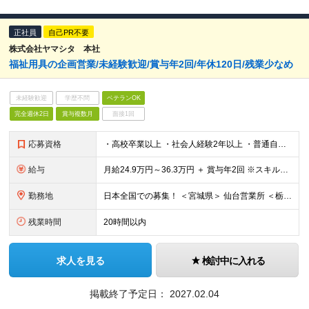
正社員
自己PR不要
株式会社ヤマシタ 本社
福祉用具の企画営業/未経験歓迎/賞与年2回/年休120日/残業少なめ
未経験歓迎
学歴不問
ベテランOK
完全週休2日
賞与複数月
面接1回
応募資格
・高校卒業以上 ・社会人経験2年以上 ・普通自動車第一種免許（AT限定可） ・営業、販売などの顧客折衝経験をお持ちの方（業界不問
給与
月給24.9万円～36.3万円 ＋ 賞与年2回 ※スキル・経験を考慮して決定 ※残業代は1分単位で別途全額支給（みなし残業なし） ※試用期間3ヵ月あり。期間中の給与・待遇の差異はありません
勤務地
日本全国での募集！ ＜宮城県＞ 仙台営業所 ＜栃木県＞ 足利営業所 宇都宮営業所 ＜群馬県＞ 群馬営業所 ＜埼玉県＞ 上尾営業所 川越営業所 ＜千葉県＞ 千葉稲毛営業所
残業時間
20時間以内
求人を見る
検討中に入れる
掲載終了予定日：
2027.02.04