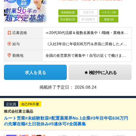
未経験歓迎
学歴不問
ベテランOK
完全週休2日
賞与複数月
面接1回
応募資格
≪20代30代活躍＆複数名募集中！/職種・業種未経験大歓迎/第二新卒OK≫ ◎普通自動車免許（AT限定可）をお持ちの方 └お客様先へ訪問するため、問題なく運転ができる方を想定しています。 ◎高卒以上
給与
《入社3年目に年収636万円＆所長に昇格したメンバーも！》 ◆月給245,796円～269,205円+営業実績手当+諸手当 ※試用期間3ヶ月(待遇同一) ※固定残業代(22.5時間分/35,796円～
勤務地
全国の各営業所で募集中！自宅の近くで働けます。 ※住所は一部の営業所のみ載せています ★詳細は以下のリンクをご覧ください https://www.fujiyakuhin.co.jp/shop/eig
求人を見る
検討中に入れる
掲載終了予定日：
2026.08.24
正社員
自己PR不要
株式会社富士薬品
ルート営業#未経験歓迎#配置薬業界No.1企業#3年目年収636万円
の先輩在籍#土日祝休み#5連休可#全国募集