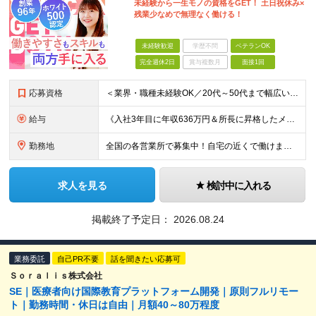
未経験から一生モノの資格をGET！ 土日祝休み×
残業少なめで無理なく働ける！
未経験歓迎
学歴不問
ベテランOK
完全週休2日
賞与複数月
面接1回
応募資格
＜業界・職種未経験OK／20代～50代まで幅広い年齢層が活躍中＞ ■普通自動車免許（AT限定可）をお持ちの方 └お客様先へ訪問するため、問題なく運転ができる方を想定しています。 ■高卒以上 ■60歳未
給与
《入社3年目に年収636万円＆所長に昇格したメンバーも！》 ◆月給245,796円～269,205円+営業実績手当+諸手当 ※試用期間3ヶ月(待遇同一) ※固定残業代(22.5時間分/35,796円～
勤務地
全国の各営業所で募集中！自宅の近くで働けます。 ※住所は一部の営業所のみ載せています ★詳細は以下のリンクをご覧ください https://www.fujiyakuhin.co.jp/shop/eig
求人を見る
検討中に入れる
掲載終了予定日：
2026.08.24
業務委託
自己PR不要
話を聞きたい応募可
Ｓｏｒａｌｉｓ株式会社
SE｜医療者向け国際教育プラットフォーム開発｜原則フルリモー
ト｜勤務時間・休日は自由｜月額40～80万程度