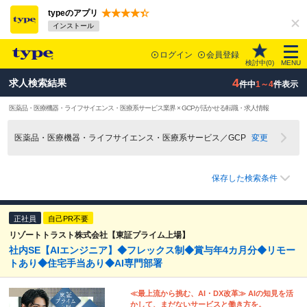
typeのアプリ
インストール
ログイン
会員登録
検討中(
0
)
MENU
4
求人検索結果
件中
1～4
件表示
医薬品・医療機器・ライフサイエンス・医療系サービス業界 × GCPが活かせる転職・求人情報
医薬品・医療機器・ライフサイエンス・医療系サービス／GCP
変更
保存した検索条件
正社員
自己PR不要
リゾートトラスト株式会社【東証プライム上場】
社内SE【AIエンジニア】◆フレックス制◆賞与年4カ月分◆リモー
トあり◆住宅手当あり◆AI専門部署
≪最上流から挑む、AI・DX改革≫ AIの知見を活
かして、まだないサービスと働き方を。