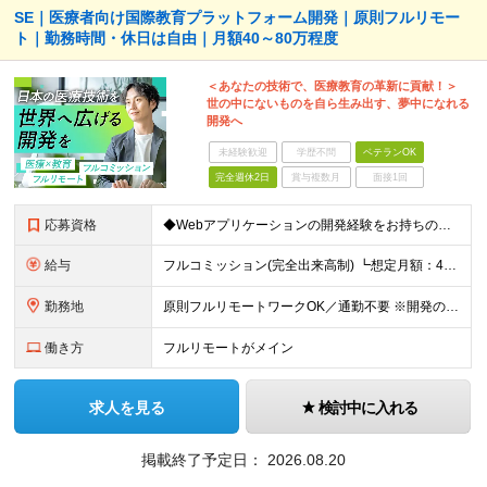
SE｜医療者向け国際教育プラットフォーム開発｜原則フルリモー
ト｜勤務時間・休日は自由｜月額40～80万程度
＜あなたの技術で、医療教育の革新に貢献！＞
世の中にないものを自ら生み出す、夢中になれる
開発へ
未経験歓迎
学歴不問
ベテランOK
完全週休2日
賞与複数月
面接1回
応募資格
◆Webアプリケーションの開発経験をお持ちの方（年数不問） ◆大卒以上 ◆英語での日常会話ができる方
給与
フルコミッション(完全出来高制) ┗想定月額：40万円～80万円 ┗稼働日数や時間は全て自由。自分のペースで働けます。 【収益モデル】 月20〜40時間稼働：月額15〜30万円 ※試用期間はありませ
勤務地
原則フルリモートワークOK／通勤不要 ※開発の熱量を共有するため、出社できる範囲にお住まいの方を想定。 ◆オフィス 東京都港区高輪3丁目25-29 Ave.Takanawa 5階エキスパートオフィス
働き方
フルリモートがメイン
求人を見る
検討中に入れる
掲載終了予定日：
2026.08.20