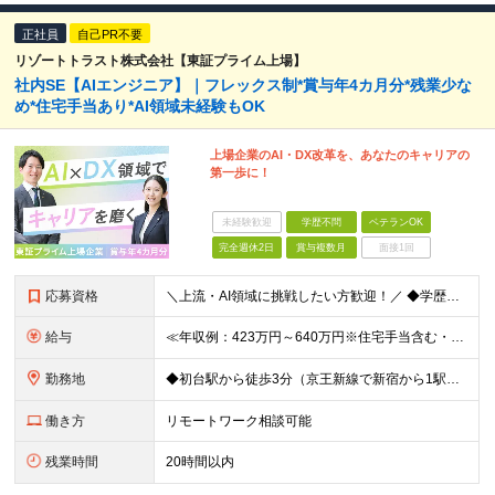
正社員
自己PR不要
リゾートトラスト株式会社【東証プライム上場】
社内SE【AIエンジニア】｜フレックス制*賞与年4カ月分*残業少な
め*住宅手当あり*AI領域未経験もOK
上場企業のAI・DX改革を、あなたのキャリアの
第一歩に！
未経験歓迎
学歴不問
ベテランOK
完全週休2日
賞与複数月
面接1回
応募資格
＼上流・AI領域に挑戦したい方歓迎！／ ◆学歴不問 ◆何らかのシステム開発実務経験をお持ちの方 （目安2年以上／開発言語や担当工程は不問です） ※AI分野における開発業務の経験・知見をお持ちの方は歓
給与
≪年収例：423万円～640万円※住宅手当含む・残業代除く≫ ◆賞与年4カ月分支給 ※昨年度実績 ◆住宅手当・退職金制度・持株会など各種制度や手当が充実！ 月給24万800円～37万8,050円＋賞
勤務地
◆初台駅から徒歩3分（京王新線で新宿から1駅！） ◆リモートワーク／フリーアドレス制度あり ◆出張転勤なし 【リゾートトラスト 東京本社】 東京都渋谷区代々木4-36-19 リゾートトラスト東京ビル
働き方
リモートワーク相談可能
残業時間
20時間以内