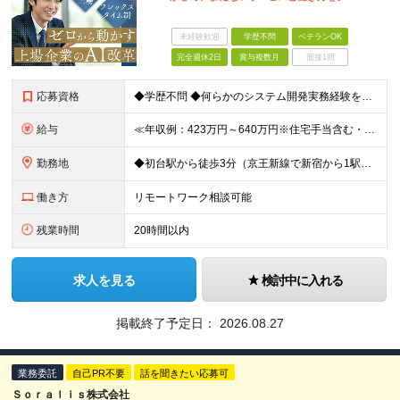
未経験歓迎
学歴不問
ベテランOK
完全週休2日
賞与複数月
面接1回
応募資格
◆学歴不問 ◆何らかのシステム開発実務経験をお持ちの方 （目安2年以上／開発言語や担当工程は不問です） ※AI分野における開発業務の経験・知見をお持ちの方は歓迎いたします！ ＜このような方をお待ちし
給与
≪年収例：423万円～640万円※住宅手当含む・残業代除く≫ ◆賞与年4カ月分支給 ※昨年度実績 ◆住宅手当・退職金制度・持株会など各種制度や手当が充実！ 月給24万800円～37万8,050円＋賞
勤務地
◆初台駅から徒歩3分（京王新線で新宿から1駅！） ◆リモートワーク／フリーアドレス制度あり ◆出張転勤なし 【リゾートトラスト 東京本社】 東京都渋谷区代々木4-36-19 リゾートトラスト東京ビル
働き方
リモートワーク相談可能
残業時間
20時間以内
求人を見る
検討中に入れる
掲載終了予定日：
2026.08.27
業務委託
自己PR不要
話を聞きたい応募可
Ｓｏｒａｌｉｓ株式会社