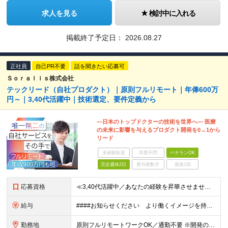
求人を見る
検討中に入れる
掲載終了予定日：
2026.08.27
正社員
自己PR不要
話を聞きたい応募可
Ｓｏｒａｌｉｓ株式会社
テックリード（自社プロダクト）｜原則フルリモート｜年俸600万
円～｜3,40代活躍中｜技術選定、要件定義から
―日本のトップドクターの技術を世界へ― 医療
の未来に影響を与えるプロダクト開発を0→1から
リード
未経験歓迎
学歴不問
ベテランOK
完全週休2日
賞与複数月
面接1回
応募資格
≪3,40代活躍中／あなたの経験を昇華させませんか？≫ ◆Webアプリケーションの開発経験をお持ちの方（年数不問） ◆大卒以上 ◆英語での日常会話ができる方 ★求める人物像 ・指示待ちではなく、0→
給与
####お知らせください より働くイメージを持てるよう、給与の書き分けは可能でしょうか。 （例） ・開発経験5年の方 年俸●●万円 ・要件定義、詳細設計の経験が5年以上の方 年俸●●万円 など 年
勤務地
原則フルリモートワークOK／通勤不要 ※開発の熱量を共有するため、出社できる範囲にお住まいの方を想定。 ※年2～3回の海外出張あり。 ◆オフィス 東京都港区高輪3丁目25-29 Ave.Takan