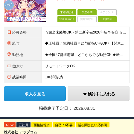
未経験歓迎
学歴不問
ベテランOK
完全週休2日
賞与複数月
面接1回
応募資格
☆完全未経験OK・第二新卒&2026年新卒も◎ ☆社員の7割が20代 ☆経歴・ブランク不問 ※学歴不問 …━━━━━━━━━━ 未経験スタート前提のポテンシャル採用です。 毎月全国で複数人を採用して
給与
◆正社員／契約社員※給与前払いもOK♪ 【関東（一都三県）】 月給25万円～ ※固定残業代（月20時間分／月3万2383円）を含む。超過分は別途支給。 ※試用期間中の給与は月給22万円～ 【関東（北
勤務地
★全国47都道府県、どこからでも勤務OK ★転勤なし！腰を据えて活躍◎ ★マイカー通勤OK（拠点による） ★業務に慣れたら、ゆくゆくはリモート併用やフルリモートも可能 全国のお客様先にて勤務していた
働き方
リモートワークOK
残業時間
10時間以内
求人を見る
検討中に入れる
掲載終了予定日：
2026.08.31
NEW
正社員
面接情報有
自己PR不要
話を聞きたい応募可
株式会社 アップコム