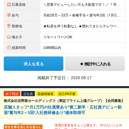
応募資格
＼営業デビューしたい方も大歓迎です！／ ＊学歴不問 ＊未経験OK ★営業経験者は優遇します◎ ＼こんな方にオススメです◎／ ◆新しいことにワクワクできる方 ◆会社と一緒に成長していきたいと考えている
給与
月給28万～33万＋各種手当＋賞与年2回（7月/12月）＋インセンティブ └年2回の昇給で着実に給与アップを狙えます◎ ※経験・スキルを考慮の上、当社規定により優遇します。 ※試用期間6か月あり（資
勤務地
★転居を伴う転勤なし ★慣れてきたらテレワーク＋直行直帰 └週1日程度出社 ★拠点により原則オフィス出社の場合もあり ＼各拠点のいずれかにて勤務していただきます／※希望は面接時にお伺いします ■北海
働き方
リモートワークOK
残業時間
10時間以内
求人を見る
検討中に入れる
掲載終了予定日：
2026.08.17
終了間近
正社員
面接情報有
自己PR不要
株式会社吉野家ホールディングス（東証プライム上場グループ）【合同募集】
店舗スタッフ*月1万円の社員寮あり*第二新卒・正社員デビュー歓
迎*賞与年2～3回*入社後研修あり*連休取得可
生活の支出をキュッと抑えて、 やりたいことや