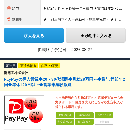
給与
月給24万円～＋各種手当＋賞与 ★賞与は年2〜3回支給 （7月・12月の年2回＋会社業績により2月に決算賞与あり） ★家賃1万円の格安寮や70%オフの食事補助により、毎月の支出を大幅に抑えられます。
勤務地
★一部店舗マイカー通勤可（駐車場完備） ★全国の各店舗で募集中！続々出店予定！ ■首都圏エリア 埼玉、千葉、東京、神奈川、山梨 ■北日本エリア 北海道、青森、岩手、宮城、秋田、山形、福島、茨城、栃
求人を見る
検討中に入れる
掲載終了予定日：
2026.08.27
正社員
面接情報有
自己PR不要
新電工株式会社
PayPayの導入営業◆20・30代活躍◆月給28万円～◆賞与/昇給年2
回◆年休120日以上◆営業未経験歓迎
＜＜未経験から月給28万＞＞ 営業デビューも全
力サポート！ 自分を大切にしながら安定収入が
得られる環境です。
未経験歓迎
学歴不問
ベテランOK
完全週休2日
賞与複数月
面接1回