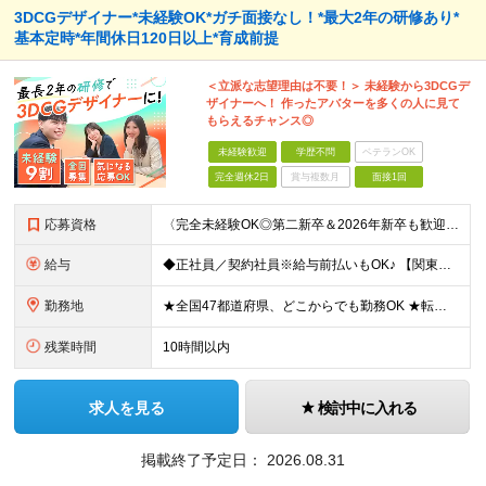
3DCGデザイナー*未経験OK*ガチ面接なし！*最大2年の研修あり*
基本定時*年間休日120日以上*育成前提
＜立派な志望理由は不要！＞ 未経験から3DCGデ
ザイナーへ！ 作ったアバターを多くの人に見て
もらえるチャンス◎
未経験歓迎
学歴不問
ベテランOK
完全週休2日
賞与複数月
面接1回
応募資格
〈完全未経験OK◎第二新卒＆2026年新卒も歓迎します！〉 ☆「VtubeやVRChatが気になる！」の志望動機でOK ☆社会人デビューOK／学歴・経歴不問 未経験スタート前提のポテンシャル採用。
給与
◆正社員／契約社員※給与前払いもOK♪ 【関東（一都三県）】 月給25万円～ ※固定残業代（月20時間分／月3万2383円）を含む。超過分は別途支給。 ※試用期間中の給与は月給23万円～ 【関東（北
勤務地
★全国47都道府県、どこからでも勤務OK ★転勤なし！腰を据えて活躍◎ ★マイカー通勤OK（拠点による） ★業務に慣れたら、ゆくゆくはリモート併用やフルリモートも可能 全国のお客様先にて勤務していた
残業時間
10時間以内
求人を見る
検討中に入れる
掲載終了予定日：
2026.08.31