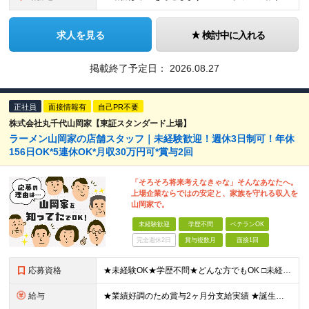
求人を見る
検討中に入れる
掲載終了予定日：
2026.08.27
正社員
面接情報有
自己PR不要
株式会社丸千代山岡家【東証スタンダード上場】
ラーメン山岡家の店舗スタッフ｜未経験歓迎！週休3日制可！年休
156日OK*5連休OK*月収30万円可*賞与2回
「そろそろ将来考えなきゃな」そんなあなたへ。
上場企業ならではの安定と、家族を守れる収入を
山岡家で。
未経験歓迎
学歴不問
ベテランOK
完全週休2日
賞与複数月
面接1回
応募資格
★未経験OK★学歴不問★どんな方でもOK □未経験・第二新卒・フリーター □ブランクがある方 □転職回数が気になる方 □飲食業界にチャレンジしたい方 「やってみたい」という気持ちがあれば、皆さん大
給与
★業績好調のため賞与2ヶ月分支給実績 ★誕生日手当など手当充実 ★年2回昇給チャンス有＆入社1年で店長昇格可 ★残業代全額支給（1分単位で支給） 【週休3日制の場合】 月給25万8,960円以上（固