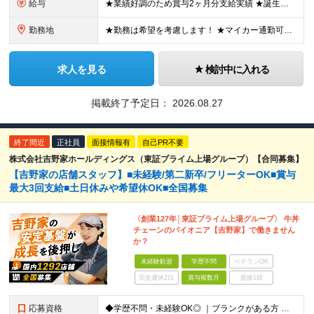
給与
★業績好調のため賞与2ヶ月分支給実績 ★誕生日手当など手当充実 ★年2回昇給チャンス有＆入社1年で店長昇格可 ★残業代全額支給（1分単位で支給） ■月給24万円～36万円 ※残業代全額支給（1分単位
勤務地
★勤務は希望を考慮します！ ★マイカー通勤可（駐車場完備） ★全国の各店舗で募集中！続々出店予定！ ～国内300店舗、47都道府県への展開を目標に出店中！～ ▼積極採用地域▼ ・中部（富山、石川、
求人を見る
検討中に入れる
掲載終了予定日：
2026.08.27
終了間近
正社員
面接情報有
自己PR不要
株式会社吉野家ホールディングス（東証プライム上場グループ）【合同募集】
【吉野家の店舗スタッフ】■未経験/第二新卒/フリーターOK■賞与
最大3回支給■土日休みや希望休OK■全国募集
〈創業127年│東証プライム上場グループ〉 牛丼
チェーンのパイオニア【吉野家】で働きません
か？
未経験歓迎
学歴不問
ベテランOK
完全週休2日
賞与複数月
面接1回
応募資格
◆学歴不問・未経験OK◎ ｜ブランクがある方 ｜転職回数が気になる方 ｜飲食業界にチャレンジしたい方 ｜副業OK どんな方も大歓迎！「やってみたい」という気持ちがあればOKです◎