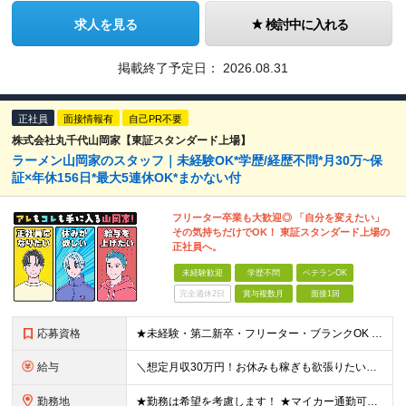
求人を見る
検討中に入れる
掲載終了予定日：
2026.08.31
正社員
面接情報有
自己PR不要
株式会社丸千代山岡家【東証スタンダード上場】
ラーメン山岡家のスタッフ｜未経験OK*学歴/経歴不問*月30万~保
証×年休156日*最大5連休OK*まかない付
フリーター卒業も大歓迎◎ 「自分を変えたい」
その気持ちだけでOK！ 東証スタンダード上場の
正社員へ。
未経験歓迎
学歴不問
ベテランOK
完全週休2日
賞与複数月
面接1回
応募資格
★未経験・第二新卒・フリーター・ブランクOK ★学歴不問！ □転職回数が気になる方 □飲食業界にチャレンジしたい方 「やってみたい」という気持ちがあれば、皆さん大歓迎です♪ ◎こんな方が活躍して
給与
＼想定月収30万円！お休みも稼ぎも欲張りたい方にピッタリ！／ ★業績好調のため賞与2ヶ月分支給実績 ★誕生日手当など手当充実 ★年2回昇給チャンス有 ★残業代全額支給（1分単位で支給） 月給25万
勤務地
★勤務は希望を考慮します！ ★マイカー通勤可（駐車場完備） ★全国の各店舗で募集中！続々出店予定！ ～国内300店舗、47都道府県への展開を目標に出店中！～ ▼積極採用地域▼ ・中部（富山、石川、