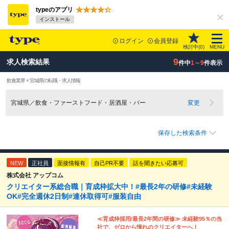
typeのアプリ
インストール
ログイン
会員登録
検討中(
0
)
MENU
9
求人検索結果
件中
1～9
件表示
飲食業界 × 宮城県の転職・求人情報
宮城県／飲食・ファーストフード・居酒屋・バー
変更
保存した検索条件
NEW
正社員
面接情報有
自己PR不要
話を聞きたい応募可
株式会社 アップコム
クリエイター系総合職｜育成枠拡大中！#最長2年の研修#未経験
OK#完全週休2日制#連休取得可#服装自由
≪育成枠採用/最長2年間の研修≫ 未経験95％の当
社で、ゼロから憧れのクリエイターへ！