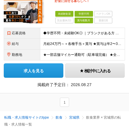
貯金に回せる暮らしへ！
未経験歓迎
学歴不問
ベテランOK
完全週休2日
賞与複数月
面接1回
応募資格
◆学歴不問・未経験OK◎ ｜ブランクがある方 ｜転職回数が気になる方 ｜飲食業界にチャレンジしたい方 ｜副業OK どんな方も大歓迎！「やってみたい」という気持ちがあればOKです◎
給与
月給24万円～＋各種手当＋賞与 ★賞与は年2〜3回支給 （7月・12月の年2回＋会社業績により2月に決算賞与あり） ★家賃1万円の格安寮や70%オフの食事補助により、毎月の支出を大幅に抑えられます。
勤務地
★一部店舗マイカー通勤可（駐車場完備） ★全国の各店舗で募集中！続々出店予定！ ■首都圏エリア 埼玉、千葉、東京、神奈川、山梨 ■北日本エリア 北海道、青森、岩手、宮城、秋田、山形、福島、茨城、栃
求人を見る
検討中に入れる
掲載終了予定日：
2026.08.27
1
転職・求人情報サイトのtype
飲食
宮城県
飲食業界 × 宮城県の転
職・求人情報一覧