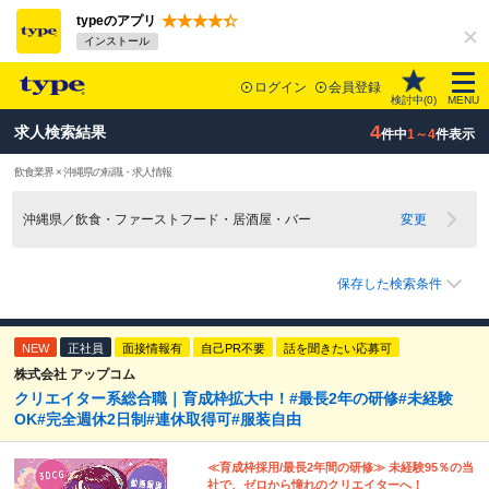
typeのアプリ
インストール
ログイン
会員登録
検討中(
0
)
MENU
4
求人検索結果
件中
1～4
件表示
飲食業界 × 沖縄県の転職・求人情報
沖縄県／飲食・ファーストフード・居酒屋・バー
変更
保存した検索条件
NEW
正社員
面接情報有
自己PR不要
話を聞きたい応募可
株式会社 アップコム
クリエイター系総合職｜育成枠拡大中！#最長2年の研修#未経験
OK#完全週休2日制#連休取得可#服装自由
≪育成枠採用/最長2年間の研修≫ 未経験95％の当
社で、ゼロから憧れのクリエイターへ！