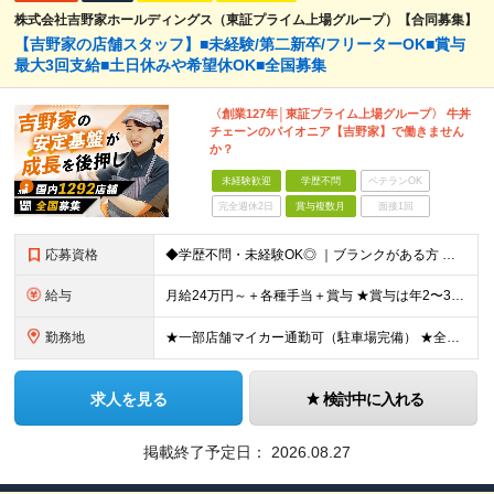
株式会社吉野家ホールディングス（東証プライム上場グループ）【合同募集】
【吉野家の店舗スタッフ】■未経験/第二新卒/フリーターOK■賞与
最大3回支給■土日休みや希望休OK■全国募集
〈創業127年│東証プライム上場グループ〉 牛丼
チェーンのパイオニア【吉野家】で働きません
か？
未経験歓迎
学歴不問
ベテランOK
完全週休2日
賞与複数月
面接1回
応募資格
◆学歴不問・未経験OK◎ ｜ブランクがある方 ｜転職回数が気になる方 ｜飲食業界にチャレンジしたい方 ｜副業OK どんな方も大歓迎！「やってみたい」という気持ちがあればOKです◎
給与
月給24万円～＋各種手当＋賞与 ★賞与は年2〜3回支給 （7月・12月の年2回＋会社業績により2月に決算賞与あり） ★家賃1万円の格安寮や70%オフの食事補助により、毎月の支出を大幅に抑えられます。
勤務地
★一部店舗マイカー通勤可（駐車場完備） ★全国の各店舗で募集中！続々出店予定！ ■首都圏エリア 埼玉、千葉、東京、神奈川、山梨 ■北日本エリア 北海道、青森、岩手、宮城、秋田、山形、福島、茨城、栃
求人を見る
検討中に入れる
掲載終了予定日：
2026.08.27