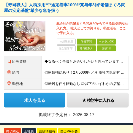
【寿司職人】人柄採用*中途定着率100%*賞与年3回*老舗まぐろ問
屋の安定基盤*希少な魚を扱う
親会社が老舗まぐろ問屋だからできる圧倒的な仕
入れ力。 職人としての誇りも、私生活も、ここ
で手に入る。
未経験歓迎
学歴不問
ベテランOK
完全週休2日
賞与複数月
面接1回
応募資格
◆なるべく全員とお会いしたいと思っています！◆経験浅めの方も大歓迎です！ ■寿司職人としての経験がある方 ■学歴不問 ＼こんな方にピッタリ！／ ◎寿司が好きで、技術をもっと磨いていきたい方 ◎明る
給与
◎家賃補助あり！2万5000円／月 ※社内規定有 ┗実質の手取りが増える嬉しい補助です。 ◎報奨金あり！ ┗社内・社外コンテストで店舗と個人を表彰。賞金は2万円～10万円です！ ◎資格取得支援あり
勤務地
◎転居を伴う転勤なし ◎以下のいずれかの店舗への配属となります 【東京都】 ■まぐろ問屋 三浦三崎港 恵み ┗ハラカド店 ┗渋谷ヒカリエ店 ■まぐろ問屋 三浦三崎港 ┗上野店 【神奈川県】 ■ま
求人を見る
検討中に入れる
掲載終了予定日：
2026.08.17
終了間近
正社員
面接情報有
自己PR不要