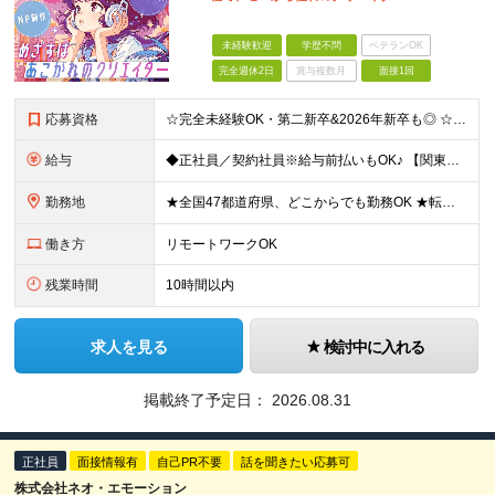
未経験歓迎
学歴不問
ベテランOK
完全週休2日
賞与複数月
面接1回
応募資格
☆完全未経験OK・第二新卒&2026年新卒も◎ ☆社員の7割が20代 ☆経歴・ブランク不問 ※学歴不問 …━━━━━━━━━━ 未経験スタート前提のポテンシャル採用です。 毎月全国で複数人を採用して
給与
◆正社員／契約社員※給与前払いもOK♪ 【関東（一都三県）】 月給25万円～ ※固定残業代（月20時間分／月3万2383円）を含む。超過分は別途支給。 ※試用期間中の給与は月給22万円～ 【関東（北
勤務地
★全国47都道府県、どこからでも勤務OK ★転勤なし！腰を据えて活躍◎ ★マイカー通勤OK（拠点による） ★業務に慣れたら、ゆくゆくはリモート併用やフルリモートも可能 全国のお客様先にて勤務していた
働き方
リモートワークOK
残業時間
10時間以内
求人を見る
検討中に入れる
掲載終了予定日：
2026.08.31
正社員
面接情報有
自己PR不要
話を聞きたい応募可
株式会社ネオ・エモーション