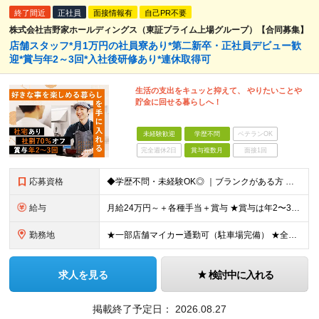
終了間近
正社員
面接情報有
自己PR不要
株式会社吉野家ホールディングス（東証プライム上場グループ）【合同募集】
店舗スタッフ*月1万円の社員寮あり*第二新卒・正社員デビュー歓
迎*賞与年2～3回*入社後研修あり*連休取得可
生活の支出をキュッと抑えて、 やりたいことや
貯金に回せる暮らしへ！
未経験歓迎
学歴不問
ベテランOK
完全週休2日
賞与複数月
面接1回
応募資格
◆学歴不問・未経験OK◎ ｜ブランクがある方 ｜転職回数が気になる方 ｜飲食業界にチャレンジしたい方 ｜副業OK どんな方も大歓迎！「やってみたい」という気持ちがあればOKです◎
給与
月給24万円～＋各種手当＋賞与 ★賞与は年2〜3回支給 （7月・12月の年2回＋会社業績により2月に決算賞与あり） ★家賃1万円の格安寮や70%オフの食事補助により、毎月の支出を大幅に抑えられます。
勤務地
★一部店舗マイカー通勤可（駐車場完備） ★全国の各店舗で募集中！続々出店予定！ ■首都圏エリア 埼玉、千葉、東京、神奈川、山梨 ■北日本エリア 北海道、青森、岩手、宮城、秋田、山形、福島、茨城、栃
求人を見る
検討中に入れる
掲載終了予定日：
2026.08.27