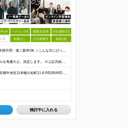
卒OK
ベテランOK
複数名採用
完全週休2日
企業
転勤なし
土日面接可
面接1回
＼未経験歓迎！ITの知識がない方も応募OKです◎／ ※学歴不問・第二新卒OK ＜こんな方にぴったりです＞ ・自分らしく働ける環境がいい方 ・気軽に相談できる相手が欲しい方 ・ワークライフバランスを大
★前職給与保証します！ 月給30万円以上 ※経験・スキルを考慮の上、決定します。 ※上記月給には固定残業代（35時間分／5万2,500円～）を含みます ※固定残業代は給与に応じて変動します ※残業
★完全在宅案件あり/テレワーク相談可能 ★転勤なし 東京都中央区日本橋久松町11-8 REGRARD NINGYOCHO B1F ┗一都三県（東京・神奈川・千葉・埼玉）の案件先へ勤務いただきます。
検討中に入れる