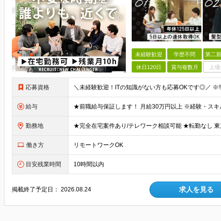
未経験歓迎
学歴不問
第二新
休日120日
賞与複数月
上場
応募資格
給与
勤務地
働き方
リモートワークOK
目安残業時間
10時間以内
求人を見る
掲載終了予定日：
2026.08.24