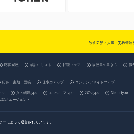
飲食業界 × 人事・労務管
応募履歴
検討中リスト
転職フェア
履歴書の書き方
職
応募・書類・面接
仕事力アップ
コンテンツサイトマップ
pe
女の転職type
エンジニアtype
20's type
Direct type
ype就活エージェント
ンターによって運営されています。