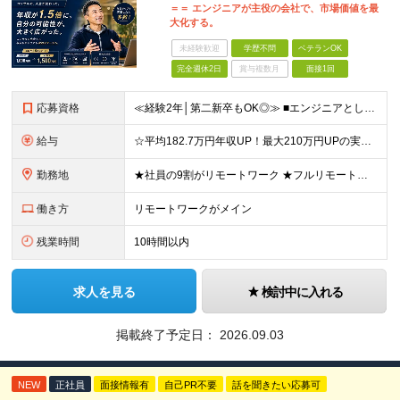
＝＝ エンジニアが主役の会社で、市場価値を最
大化する。
未経験歓迎
学歴不問
ベテランOK
完全週休2日
賞与複数月
面接1回
応募資格
≪経験2年│第二新卒もOK◎≫ ■エンジニアとして実務経験をお持ちの方（2年以上） ■学歴不問 ＼意欲重視の採用です／ 「経歴に自信がない」という方も、 "今後挑戦したいこと""スキルアップしたいこ
給与
☆平均182.7万円年収UP！最大210万円UPの実績もあり ☆スキルにより月給100万円スタートも可能◎ 月給40万円～100万円＋決算賞与＋各種手当 ～給与イメージ～ ■経験2年以上…月給40
勤務地
★社員の9割がリモートワーク ★フルリモート案件もあり ★地方からの応募も歓迎！／転居を伴う転勤なし 東京23区を中心としたプロジェクト先での勤務です。 ～～～～～～～～～～～ 【東京⇒地方へUタ
働き方
リモートワークがメイン
残業時間
10時間以内
求人を見る
検討中に入れる
掲載終了予定日：
2026.09.03
NEW
正社員
面接情報有
自己PR不要
話を聞きたい応募可