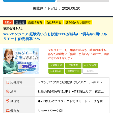
掲載終了予定日：
2026.08.20
NEW
正社員
面接情報有
自己PR不要
話を聞きたい応募可
株式会社 HAL
Webエンジニア/経験浅い方も歓迎/99％が給与UP/賞与年2回/フル
リモート有/定着率95％
フルリモートも、納得の給与も、希望の案件も。
あなたの理想に「無理」と言わない会社で、全部
叶えてみませんか？
未経験歓迎
学歴不問
ベテランOK
完全週休2日
賞与複数月
面接1回
応募資格
＜エンジニアのご経験浅い方／スクール卒OK＞ ◆学歴不問 ◆未経験OK ＜こんな方は大歓迎！＞ ◎今の収入に不満がある方 ◎新しい言語・スキルに挑戦したい方 ◎腰を据えて活躍したい方 ◎頑張りを評価
給与
社員の約9割が年収UP！ ■首都圏エリア（東京、神奈川、千葉、埼玉勤務） 月給25万円～26万円（固定残業代含む） ※固定残業代は、時間外労働の有無に関わらず17時間分を30,000円～31,200
勤務地
◆2/3以上のプロジェクトでリモートワークを実施中！ ≪自社拠点≫ ・東京本社／東京都千代田区丸の内二丁目6番1号 丸の内パークビルディング6階 ・関西支社／⼤阪府⼤阪市中央区安⼟町2-3-13 ⼤
働き方
リモートワークOK