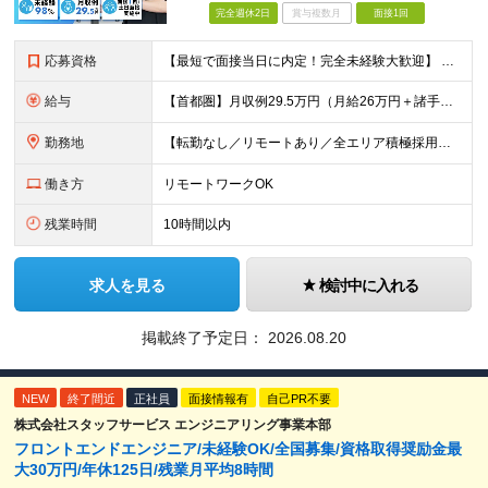
完全週休2日
賞与複数月
面接1回
応募資格
【最短で面接当日に内定！完全未経験大歓迎】 ・業種／職種未経験歓迎 ・社会人デビュー、第二新卒、既卒者大歓迎 ・学歴不問（文系、理系不問） ・20代～30代、男女問わず活躍中 ・服装、髪色自由 ・明確
給与
【首都圏】月収例29.5万円（月給26万円＋諸手当） 【東海・関西】月収例28.5万円（月給25万円＋諸手当） 【九州】月収例26万円（月給23万円＋諸手当） ※経験・スキル・前職給与を踏まえ、総合
勤務地
【転勤なし／リモートあり／全エリア積極採用中】 ・大手企業のプロジェクトが中心 ・勤務エリアは希望を考慮し決定 ・研修はリモートメインで実施します ・U&Iターンの方も大歓迎◎ ＜主なエリア＞ ■首
働き方
リモートワークOK
残業時間
10時間以内
求人を見る
検討中に入れる
掲載終了予定日：
2026.08.20
NEW
終了間近
正社員
面接情報有
自己PR不要
株式会社スタッフサービス エンジニアリング事業本部
フロントエンドエンジニア/未経験OK/全国募集/資格取得奨励金最
大30万円/年休125日/残業月平均8時間