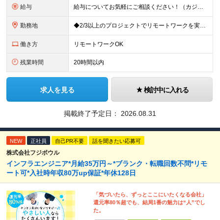
給与
給与についてお気軽にご相談ください！（カジュアル面談可能） 月給35万円～＋各種手当＋賞与2回 ※固定残業代は、時間外労働の有無に関わらず40時間分を87,500円～支給 ※超過分は別途支給 ※試用
勤務地
◆2/3以上のプロジェクトでリモートワークを実施中！ ≪自社拠点≫ ・東京本社／東京都千代田区丸の内二丁目6番1号 丸の内パークビルディング6階 ・関西支社／⼤阪府⼤阪市中央区安⼟町2-3-13 ⼤
働き方
リモートワークOK
残業時間
20時間以内
求人を見る
検討中に入れる
掲載終了予定日：
2026.08.31
NEW
正社員
自己PR不要
話を聞きたい応募可
株式会社フジボウル
インフラエンジニア*月給35万円～*ブランク・転職回数不問*リモ
ート可*入社時年収80万up保証*年休128日
「気づいたら、ずっとここにいたくなる会社」
還元率80％超でも、結局1番の魅力は“人”でし
た。