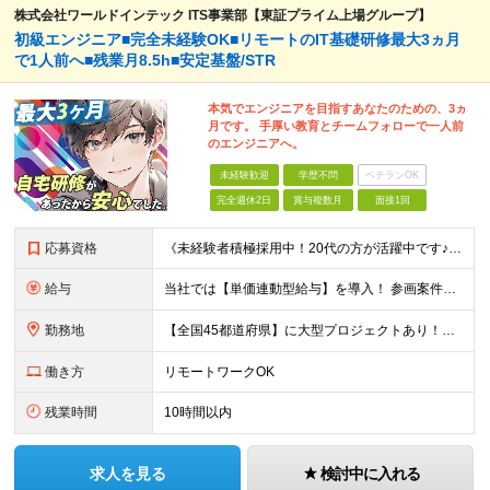
株式会社ワールドインテック ITS事業部【東証プライム上場グループ】
初級エンジニア■完全未経験OK■リモートのIT基礎研修最大3ヵ月
で1人前へ■残業月8.5h■安定基盤/STR
本気でエンジニアを目指すあなたのための、3ヵ
月です。 手厚い教育とチームフォローで一人前
のエンジニアへ。
未経験歓迎
学歴不問
ベテランOK
完全週休2日
賞与複数月
面接1回
応募資格
《未経験者積極採用中！20代の方が活躍中です♪》 ◎約4割が実務未経験入社！ ■学歴・職歴は一切問いません！ ■第二新卒の方もお気軽にご相談ください♪ ■入社してから数年は、転勤の可能性があります
給与
当社では【単価連動型給与】を導入！ 参画案件の契約単価に連動して給与が決定。 還元率は単価の【70％～80％】と東証プライム上場グループとして高水準です！（社会保険料・教育コスト含む） ■関東：月給
勤務地
【全国45都道府県】に大型プロジェクトあり！※ 四国・沖縄を除く 主要勤務地： 北海道/宮城県/栃木県/埼玉県/千葉県/東京都/神奈川県/愛知県/大阪府/京都府/兵庫県/広島県/福岡県/熊本県 ※勤
働き方
リモートワークOK
残業時間
10時間以内
求人を見る
検討中に入れる