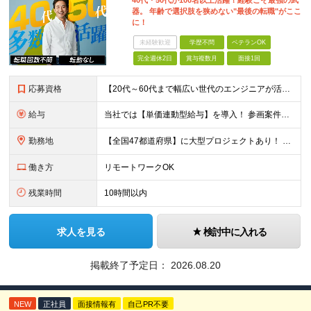
40代・50代が100名以上活躍！経験こそ最強の武
器。 年齢で選択肢を狭めない"最後の転職"がここ
に！
未経験歓迎
学歴不問
ベテランOK
完全週休2日
賞与複数月
面接1回
応募資格
【20代～60代まで幅広い世代のエンジニアが活躍してます】 ■学歴不問 ■転職回数不問 ■開発経験（年数不問）をお持ちの方
給与
当社では【単価連動型給与】を導入！ 参画案件の契約単価に連動して給与が決定。 還元率は単価の【70％～80％】と東証プライム上場グループとして高水準です！（社会保険料・教育コスト含む） ■関東：月給
勤務地
【全国47都道府県】に大型プロジェクトあり！ 主要勤務地： 北海道/宮城県/栃木県/埼玉県/千葉県/東京都/神奈川県/愛知県/大阪府/京都府/兵庫県/広島県/福岡県/熊本県 ※勤務エリアは、あなたの
働き方
リモートワークOK
残業時間
10時間以内
求人を見る
検討中に入れる
掲載終了予定日：
2026.08.20
NEW
正社員
面接情報有
自己PR不要