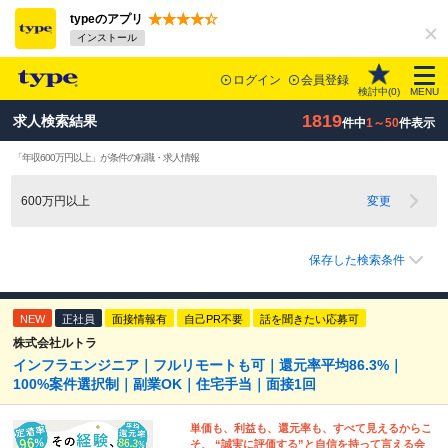
typeのアプリ
インストール
ログイン
会員登録
検討中(
0
)
MENU
1819
求人検索結果
件中
1～50
件表示
「年収600万円以上」が条件の転職・求人情報
600万円以上
変更
保存した検索条件
NEW
正社員
面接情報有
自己PR不要
話を聞きたい応募可
株式会社ルトラ
インフラエンジニア｜フルリモートも可｜還元率平均86.3%｜
100%案件選択制｜副業OK｜住宅手当｜面接1回
単価も、利益も、還元率も、すべて見えるからこ
そ、 “誠実に評価する”と自信を持って言える会