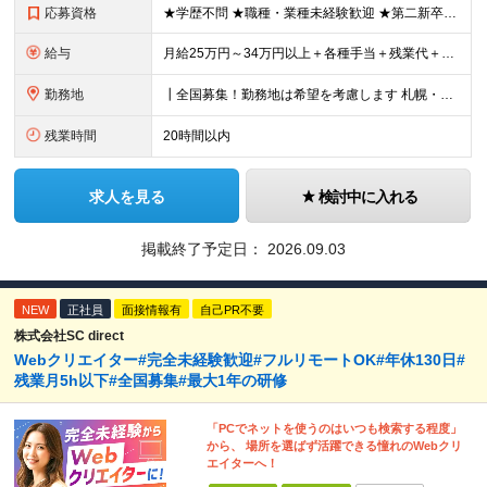
応募資格
★学歴不問 ★職種・業種未経験歓迎 ★第二新卒歓迎 ＜こんな方にオススメ＞ ◎一つの商材ではなく、幅広い提案で勝負したい ◎成長企業でスケールの大きい仕事に挑戦したい ◎実力を評価されたい＆腰を据え
給与
月給25万円～34万円以上＋各種手当＋残業代＋賞与年2回 初年度想定年収：348万円～ ※経験・能力を考慮のうえ優遇します。 ※上記にはエリア給（10,000円～15,000円）、見込み残業代（20
勤務地
┃全国募集！勤務地は希望を考慮します 札幌・仙台・東京・横浜・金沢・名古屋・大阪・京都・広島・福岡 募集 ※上記のほか、全国に拠点あり ※キャリアアップやキャリアシフトに伴う転勤も一部ありますが、基
残業時間
20時間以内
求人を見る
検討中に入れる
掲載終了予定日：
2026.09.03
NEW
正社員
面接情報有
自己PR不要
株式会社SC direct
Webクリエイター#完全未経験歓迎#フルリモートOK#年休130日#
残業月5h以下#全国募集#最大1年の研修
「PCでネットを使うのはいつも検索する程度」
から、 場所を選ばず活躍できる憧れのWebクリ
エイターへ！