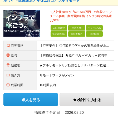
ホワイト企業認定／年休129日／フルリモート
＼入社後 99％が『50～650万円』の年収UP！／
チーム参画・案件選択可能 インフラ特化の高還
元SES！
未経験歓迎
学歴不問
ベテランOK
完全週休2日
賞与複数月
面接1回
応募資格
【応募要件】 ◎IT業界で何らかの実務経験がある方 └2～3ヶ月の実務経験のある方は歓迎します！ 例）PCキッティングやモバイル通信基地局の業務経験者など インフラエンジニアとしてご経験のある方は、
給与
【前職給与保証】 月給23.3万～90万円＋賞与年2回＋インセンティブ ★年収1000万円以上の実績あり！ ※上記月給には月20～30時間分（2万9,300円～21万7,900円）の固定残業代を含み
勤務地
★フルリモート可／転勤なし／U・Iターン歓迎★ ◎勤務地は相談の上、ご自宅近くに調整します！ 【勤務地】 本社、または東京／埼玉／千葉／神奈川／愛知／仙台のクライアント先 ◎完全在宅（フルリモート）
働き方
リモートワークがメイン
残業時間
10時間以内
求人を見る
検討中に入れる
掲載終了予定日：
2026.08.20