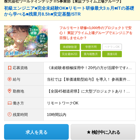
株式会社ワールドインテック ITS事業部【東証プライム上場グループ】
初級エンジニア■完全未経験OK■リモート研修最大3ヵ月■ITの基礎
から学べる■残業月8.5h■安定基盤/STR
フルリモート研修×3,000件のプロジェクトで安
心！ 東証プライム上場グループでエンジニアを
目指しませんか？
未経験歓迎
学歴不問
ベテランOK
完全週休2日
賞与複数月
面接1回
応募資格
《未経験者積極採用中！20代の方が活躍中です♪》 ◎約4割が実務未経験入社！ ■学歴・職歴は一切問いません！ ■第二新卒の方もお気軽にご相談ください♪ ■入社してから数年は、転勤の可能性があります
給与
当社では【単価連動型給与】を導入！ 参画案件の契約単価に連動して給与が決定。 還元率は単価の【70％～80％】と東証プライム上場グループとして高水準です！（社会保険料・教育コスト含む） ■関東：月給
勤務地
【全国45都道府県】に大型プロジェクトあり！※ 四国・沖縄を除く 主要勤務地： 北海道/宮城県/栃木県/埼玉県/千葉県/東京都/神奈川県/愛知県/大阪府/京都府/兵庫県/広島県/福岡県/熊本県 ※勤
働き方
リモートワークOK
残業時間
10時間以内
求人を見る
検討中に入れる