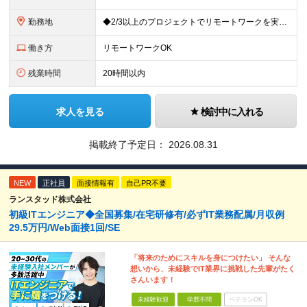
勤務地
◆2/3以上のプロジェクトでリモートワークを実施中！ ≪自社拠点≫ ・東京本社／東京都千代田区丸の内二丁目6番1号 丸の内パークビルディング6階 ・関西支社／⼤阪府⼤阪市中央区安⼟町2-3-13 ⼤
働き方
リモートワークOK
残業時間
20時間以内
求人を見る
検討中に入れる
掲載終了予定日：
2026.08.31
NEW
正社員
面接情報有
自己PR不要
ランスタッド株式会社
初級ITエンジニア◆全国募集/在宅研修有/必ずIT業務配属/月収例
29.5万円/Web面接1回/SE
「将来のためにスキルを身につけたい」 そんな
想いから、未経験でIT業界に挑戦した先輩がたく
さんいます！
未経験歓迎
学歴不問
ベテランOK