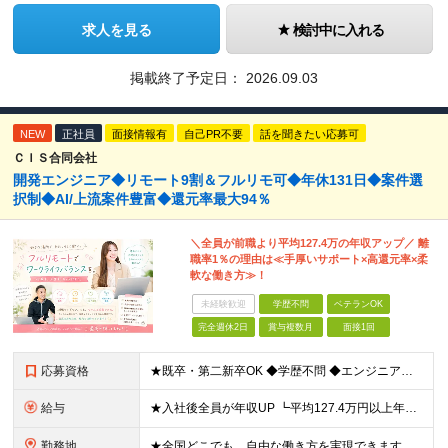
求人を見る
検討中に入れる
掲載終了予定日：
2026.09.03
NEW
正社員
面接情報有
自己PR不要
話を聞きたい応募可
ＣＩＳ合同会社
開発エンジニア◆リモート9割＆フルリモ可◆年休131日◆案件選
択制◆AI/上流案件豊富◆還元率最大94％
＼全員が前職より平均127.4万の年収アップ／ 離
職率1％の理由は≪手厚いサポート×高還元率×柔
軟な働き方≫！
未経験歓迎
学歴不問
ベテランOK
完全週休2日
賞与複数月
面接1回
応募資格
★既卒・第二新卒OK ◆学歴不問 ◆エンジニアとして実務経験をお持ちの方（1年以上） ★意欲重視の採用です！ 「経歴に自信がない」という方も、"今後挑戦したいこと""スキルアップしたいこと"について
給与
★入社後全員が年収UP ┗平均127.4万円以上年収UP！ ┗最大390万円UPの実績もあり 月給35万円～100万円＋決算賞与＋各種手当 【 給与イメージ 】 ■経験1年以上…月給35万円～＋決
勤務地
★全国どこでも、自由な働き方を実現できます！ 全国のプロジェクト先やフルリモート環境での勤務も可能です。 ＼自由度の高い働き方、叶えます／ □フルリモートで働きたい □ハイブリットに働きたい □家庭