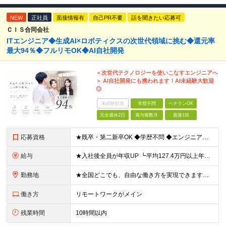
NEW
正社員
面接情報有
自己PR不要
話を聞きたい応募可
ＣＩＳ合同会社
ITエンジニア◆生成AI×ロボティクスの次世代領域に挑む◆還元率
最大94％◆フルリモOK◆AI自社開発
＜次世代テクノロジーを使いこなすエンジニアへ
＞ AI自社開発にも携われます！AI未経験大歓迎
◎
未経験歓迎
学歴不問
ベテランOK
完全週休2日
賞与複数月
面接1回
応募資格
★既卒・第二新卒OK ◆学歴不問 ◆エンジニアとしての何かしらの実務経験が1年以上ある方 ※AI未経験者大歓迎 ★意欲重視の採用です！ 「経歴に自信がない」という方も、"今後挑戦したいこと""スキル
給与
★入社後全員が年収UP ┗平均127.4万円以上年収UP！ ┗最大390万円UPの実績もあり 月給35万円～100万円＋決算賞与＋各種手当 【 給与イメージ 】 ■経験1年以上…月給35万円～＋決
勤務地
★全国どこでも、自由な働き方を実現できます！ 全国のプロジェクト先やフルリモート環境での勤務も可能です。 ＼自由度の高い働き方、叶えます／ □フルリモートで働きたい □ハイブリットに働きたい □家庭
働き方
リモートワークがメイン
残業時間
10時間以内