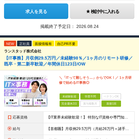
求人を見る
検討中に入れる
掲載終了予定日：
2026.08.24
NEW
正社員
面接情報有
自己PR不要
ランスタッド株式会社
【IT事務】月収例29.5万円／未経験98％／1ヶ月のリモート研修／
既卒・第二新卒歓迎／年間休日123日/OW
＼「ITって難しそう…」からでOK！／ 1ヶ月研
修で始めるIT事務◎
未経験歓迎
学歴不問
ベテランOK
完全週休2日
賞与複数月
面接1回
応募資格
【IT業界未経験歓迎！】 特別なIT資格や専門知識は必要ありません。 ・学歴不問（文系・理系不問） ・第二新卒、既卒の方も歓迎 ・20代を中心に幅広い年代が活躍中 ・基本的なPC操作ができる方 ・タ
給与
【首都圏】月収例29.5万円（月給26万円＋諸手当） 【東海・関西】月収例28.5万円（月給25万円＋諸手当） 【九州】月収例26万円（月給23万円＋諸手当） ※経験・スキル・前職給与を踏まえ、総合