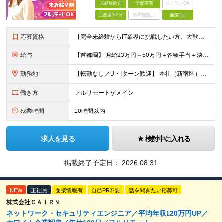
未経験歓迎
学歴不問
ベテランOK
完全週休2日
賞与複数月
面接1回
応募資格
【完全未経験からIT業界に挑戦したい方、大歓迎！】 ●応募年齢制限：34歳まで（若年層の長期キャリア形成を図るため） ★学歴不問・転職回数不問 ★第二新卒・社会人デビューOK 【こんな方を求めていま
給与
【首都圏】 月給23万円～50万円＋各種手当＋決算賞与 【大阪】 月給22万円～50万円＋各種手当＋決算賞与 【愛知】 月給21.5万円～50万円＋各種手当＋決算賞与 【福岡・宮城】 月給20万
勤務地
【転勤なし／U・Iターン歓迎】 本社（新宿区）、大阪支店、名古屋支店または東京都・神奈川県・千葉県・埼玉県・愛知県・大阪府・福岡県をはじめ、全国のプロジェクト先 ※ご希望を最大限考慮して配属先を決定
働き方
フルリモートがメイン
残業時間
10時間以内
求人を見る
検討中に入れる
掲載終了予定日：
2026.08.31
NEW
正社員
面接情報有
自己PR不要
話を聞きたい応募可
株式会社ＣＡＩＲＮ
ネットワーク・セキュリティエンジニア／平均年収120万円UP／