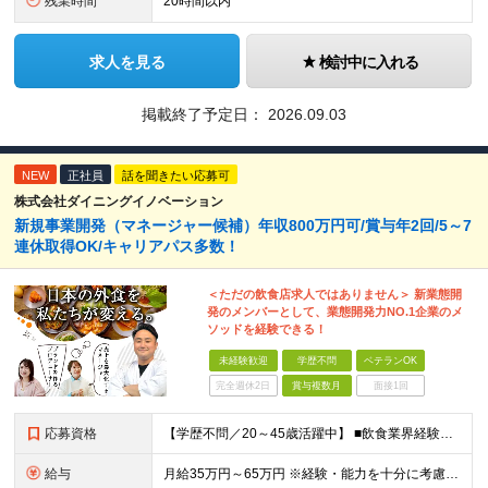
残業時間
20時間以内
求人を見る
検討中に入れる
掲載終了予定日：
2026.09.03
NEW
正社員
話を聞きたい応募可
株式会社ダイニングイノベーション
新規事業開発（マネージャー候補）年収800万円可/賞与年2回/5～7
連休取得OK/キャリアパス多数！
＜ただの飲食店求人ではありません＞ 新業態開
発のメンバーとして、業態開発力NO.1企業のメ
ソッドを経験できる！
未経験歓迎
学歴不問
ベテランOK
完全週休2日
賞与複数月
面接1回
応募資格
【学歴不問／20～45歳活躍中】 ■飲食業界経験および販売／サービスの経験がある方を歓迎します 例えば「もっとこうすれば売れるのに」というアイデアを形にしたい方、経営陣に近いポジションでビジネスを
給与
月給35万円～65万円 ※経験・能力を十分に考慮し決定。 ※月給35万円～48万円までは非管理職となりますので、 上記月給には、月30時間分の固定残業代（61,620円～84,508円）および月10