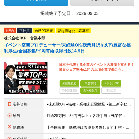
掲載終了予定日：
2026.09.03
NEW
正社員
自己PR不要
話を聞きたい応募可
株式会社TKP 営業本部
イベント空間プロデューサー/未経験OK/残業月15h以下/豊富な福
利厚生/全国募集/平均有給取得日数14.9日
日本を代表する企業のイベントの裏側を支える！
業界シェア率No.1(*)の上場企業で働こう。
未経験歓迎
学歴不問
ベテランOK
完全週休2日
賞与複数月
面接1回
応募資格
●未経験OK ●職種・業種未経験歓迎 ●第二新卒歓迎 ●学歴不問 ＜こんな方におすすめ！＞ ◎ホテル・アパレル・携帯販売など接客経験を活かしたい ◎「今の会社、この先が見えない」と感じている ◎上場
給与
月給25万円～34万円以上＋各種手当＋残業代＋賞与年2回（昨年度2～4ヶ月分） 初年度想定年収：350万円～ ＜クラス・経験別の月給目安＞ ■メンバークラス：月給25万円以上 ■店長やSVなどのマネ
勤務地
┃全国募集！勤務地は希望を考慮します 札幌・仙台・東京・横浜・静岡・名古屋・大阪・京都・広島・福岡 募集 ※上記のほか、全国に拠点あり ※キャリアアップやキャリアシフトに伴う転勤も一部ありますが、基