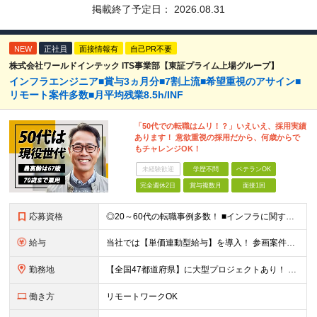
掲載終了予定日：
2026.08.31
NEW
正社員
面接情報有
自己PR不要
株式会社ワールドインテック ITS事業部【東証プライム上場グループ】
インフラエンジニア■賞与3ヵ月分■7割上流■希望重視のアサイン■
リモート案件多数■月平均残業8.5h/INF
「50代での転職はムリ！？」いえいえ、採用実績
あります！ 意欲重視の採用だから、何歳からで
もチャレンジOK！
未経験歓迎
学歴不問
ベテランOK
完全週休2日
賞与複数月
面接1回
応募資格
◎20～60代の転職事例多数！ ■インフラに関する何らかのご経験 ■学歴不問/転職回数は一切不問！
給与
当社では【単価連動型給与】を導入！ 参画案件の契約単価に連動して給与が決定。 還元率は単価の【70％～80％】と東証プライム上場グループとして高水準です！（社会保険料・教育コスト含む） ■関東：月給
勤務地
【全国47都道府県】に大型プロジェクトあり！ 主要勤務地： 北海道/宮城県/栃木県/埼玉県/千葉県/東京都/神奈川県/愛知県/大阪府/京都府/兵庫県/広島県/福岡県/熊本県 ※勤務エリアは、あなたの
働き方
リモートワークOK