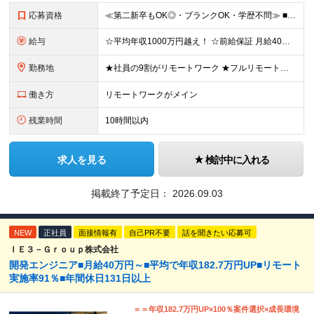
応募資格
≪第二新卒もOK◎・ブランクOK・学歴不問≫ ■エンジニアとして実務経験をお持ちの方（2年以上） ＼意欲重視の採用です／ 「経歴に自信がない」という方も、 ”今後挑戦したいこと""スキルアップしたい
給与
☆平均年収1000万円越え！ ☆前給保証 月給40万円〜140万円＋決算賞与＋各種手当 ※経験・能力を考慮し、当社規定により加給・優遇します ※月給には固定残業代（6万9,000円～18万6,00
勤務地
★社員の9割がリモートワーク ★フルリモート案件もあり ★地方からの応募も歓迎！／転居を伴う転勤なし 東京23区を中心としたプロジェクト先での勤務です。 ◎東京⇒地方へUターンし、フルリモ勤務 ◎
働き方
リモートワークがメイン
残業時間
10時間以内
求人を見る
検討中に入れる
掲載終了予定日：
2026.09.03
NEW
正社員
面接情報有
自己PR不要
話を聞きたい応募可
ＩＥ３－Ｇｒｏｕｐ株式会社
開発エンジニア■月給40万円～■平均で年収182.7万円UP■リモート
実施率91％■年間休⽇131⽇以上
＝＝年収182.7万円UP×100％案件選択×成長環境