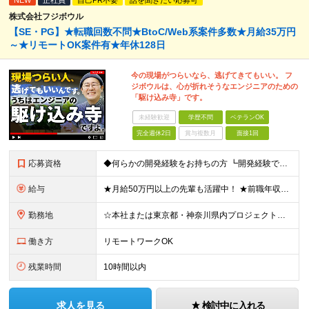
NEW
正社員
自己PR不要
話を聞きたい応募可
株式会社フジボウル
【SE・PG】★転職回数不問★BtoC/Web系案件多数★月給35万円
～★リモートOK案件有★年休128日
今の現場がつらいなら、逃げてきてもいい。 フ
ジボウルは、心が折れそうなエンジニアのための
「駆け込み寺」です。
未経験歓迎
学歴不問
ベテランOK
完全週休2日
賞与複数月
面接1回
応募資格
◆何らかの開発経験をお持ちの方 ┗開発経験ではなく、運用・保守経験があるという方も、お気軽にご応募ください！ ┗ブランク・転職回数は不問です！ ┗ネガティブな応募理由も歓迎です！ ※学歴不問 ☆活か
給与
★月給50万円以上の先輩も活躍中！ ★前職年収から80万円以上UP保証 月給35万円～ ※月給には固定残業代を含む(月20時間分/2万6000円～/超過分別途支給） ※残業がなくても上記支給(基本残
勤務地
☆本社または東京都・神奈川県内プロジェクト先での勤務となります ☆リモートワークOKの案件も多数あります(応相談) ☆転居を伴う転勤はありません ☆九州地方、北陸地方、北海道からの転職者も多数在籍！/
働き方
リモートワークOK
残業時間
10時間以内
求人を見る
検討中に入れる