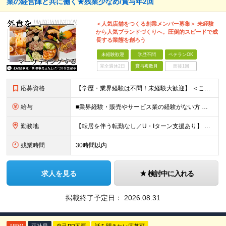
業の経営陣と共に働く★残業少なめ/賞与年2回
＜人気店舗をつくる創業メンバー募集＞ 未経験
から人気ブランドづくりへ。圧倒的スピードで成
長する業態を創ろう
未経験歓迎
学歴不問
ベテランOK
完全週休2日
賞与複数月
面接1回
応募資格
【学歴・業界経験は不問！未経験大歓迎】 ＜こんな方、大歓迎！＞ ・新しいことにイチから挑戦し、ワクワクする熱量を味わいたい方 ・毎日同じことの繰り返しから抜け出したい方 ・新しいブランドづくりに興味
給与
■業界経験・販売やサービス業の経験がない方 月給29.5万円～ ※固定残業手当（51,937円～/月30時間分）、固定深夜割増手当（3,463円～月10時間分） ■外食業界で店長・副店長等の経験をお
勤務地
【転居を伴う転勤なし／U・Iターン支援あり】 本社（恵比寿）または当社が運営する東京都内の直営店舗での勤務 ※配属先は経験・希望・プロジェクト内容を踏まえて決定します。 ★社宅・引越支援制度あり（
残業時間
30時間以内
求人を見る
検討中に入れる
掲載終了予定日：
2026.08.31