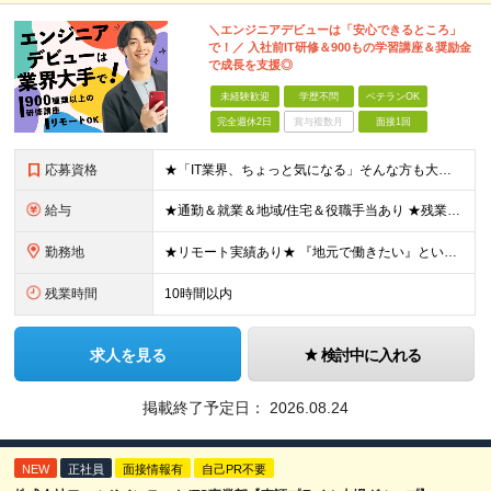
＼エンジニアデビューは「安心できるところ」
で！／ 入社前IT研修＆900もの学習講座＆奨励金
で成長を支援◎
未経験歓迎
学歴不問
ベテランOK
完全週休2日
賞与複数月
面接1回
応募資格
★「IT業界、ちょっと気になる」そんな方も大歓迎！ ■学歴不問 ■未経験・第二新卒歓迎 ■知識・経験はこれから身につけていければOK！ □■ステップアップ■□ 社内システム開発やインフラ構築などジャ
給与
★通勤＆就業＆地域/住宅＆役職手当あり ★残業代は全額支給 ★選べる給与制度あり！ ■東京・神奈川・千葉・埼玉勤務の場合 月給24.5万円～55万円＋諸手当 （残業代は全額支給） (20,000円の
勤務地
★リモート実績あり★ 『地元で働きたい』という希望に、業界トップクラス約7,000件の取引事業所数、90,000件以上のプロジェクトから検討をいたします。 全国の取引先での就業となります（沖縄を除
残業時間
10時間以内
求人を見る
検討中に入れる
掲載終了予定日：
2026.08.24
NEW
正社員
面接情報有
自己PR不要