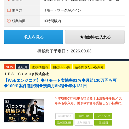
働き方
リモートワークがメイン
残業時間
10時間以内
求人を見る
検討中に入れる
掲載終了予定日：
2026.09.03
NEW
正社員
面接情報有
自己PR不要
話を聞きたい応募可
ＩＥ３－Ｇｒｏｕｐ株式会社
【Webエンジニア】◆リモート実施率91％◆月給130万円も可
◆100％案件選択制◆残業月8h程◆年休131日
＼年収500万円UPも狙える┃上流案件多数／ ス
キルも収入も、働きやすさも妥協しない転職に。
未経験歓迎
学歴不問
ベテランOK
完全週休2日
賞与複数月
面接1回