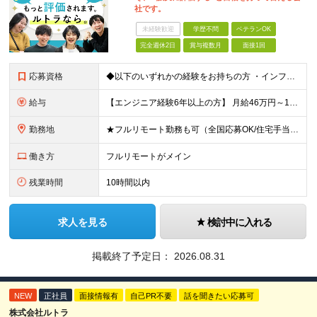
社です。
未経験歓迎
学歴不問
ベテランOK
完全週休2日
賞与複数月
面接1回
応募資格
◆以下のいずれかの経験をお持ちの方 ・インフラ設計・構築の実務経験（オンプレ/クラウドどちらもOK） ・クラウド環境下での運用保守に関する実務経験 ◆学歴不問 ＜こんな方は特に歓迎します＞ ◎これま
給与
【エンジニア経験6年以上の方】 月給46万円～100万円（固定残業代含む） ※上記月給には月30時間分の固定残業代（月8万7,400円～月19万円）を含む。超過分は全額支給。 【エンジニア経験4年以
勤務地
★フルリモート勤務も可（全国応募OK/住宅手当を支給します） ※案件によって常駐が必要になる場合があります。 ※希望がない限り、転勤はありません ※U・Iターン歓迎 ★ルトラの社員は全国各地で活躍中
働き方
フルリモートがメイン
残業時間
10時間以内
求人を見る
検討中に入れる
掲載終了予定日：
2026.08.31
NEW
正社員
面接情報有
自己PR不要
話を聞きたい応募可
株式会社ルトラ