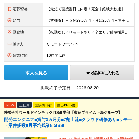
応募資格
【最短で面接当日に内定！完全未経験大歓迎】 ・業種／職種未経験歓迎 ・社会人デビュー、第二新卒、既卒者大歓迎 ・学歴不問（文系、理系不問） ・20代～30代、男女問わず活躍中 ・服装、髪色自由 ・明確
給与
【首都圏】月収例29.5万円（月給26万円＋諸手当） 【東海・関西】月収例28.5万円（月給25万円＋諸手当） 【九州】月収例26万円（月給23万円＋諸手当） ※経験・スキル・前職給与を踏まえ、総合
勤務地
【転勤なし／リモートあり／全エリア積極採用】 ・大手企業のプロジェクト中心 ・勤務エリアや配属先は希望を考慮 ・研修はリモートメインで実施 ・UIターン歓迎 ＜主なエリア＞ ■首都圏…東京・神奈川・
働き方
リモートワークOK
残業時間
10時間以内
求人を見る
検討中に入れる
掲載終了予定日：
2026.08.20
NEW
正社員
面接情報有
自己PR不要
株式会社ワールドインテック ITS事業部【東証プライム上場グループ】
開発エンジニア■賞与3ヵ月分■7割上流■クラウド研修あり■リモー
ト案件多数■月平均残業8.5h/SI