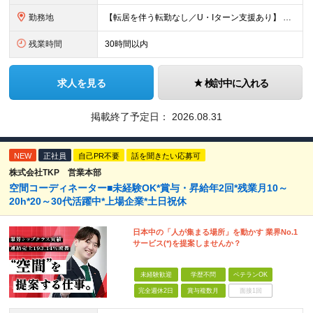
勤務地
【転居を伴う転勤なし／U・Iターン支援あり】 本社（恵比寿）または当社が運営する東京都内の直営店舗での勤務 ※配属先は経験・希望・プロジェクト内容を踏まえて決定します。 ★社宅・引越支援制度あり（
残業時間
30時間以内
求人を見る
検討中に入れる
掲載終了予定日：
2026.08.31
NEW
正社員
自己PR不要
話を聞きたい応募可
株式会社TKP 営業本部
空間コーディネーター■未経験OK*賞与・昇給年2回*残業月10～
20h*20～30代活躍中*上場企業*土日祝休
日本中の「人が集まる場所」を動かす 業界No.1
サービス(*)を提案しませんか？
未経験歓迎
学歴不問
ベテランOK
完全週休2日
賞与複数月
面接1回