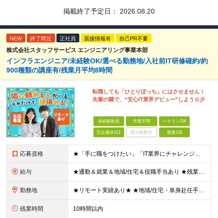
掲載終了予定日：
2026.08.20
NEW
終了間近
正社員
面接情報有
自己PR不要
株式会社スタッフサービス エンジニアリング事業本部
インフラエンジニア/未経験OK/選べる勤務地/入社前IT研修確約/約
900種類の講座有/残業月平均8時間
転職しても「ひとりぼっち」にはさせません！
先輩の隣で、“安心IT業界デビュー”しよう☆彡
未経験歓迎
学歴不問
ベテランOK
完全週休2日
賞与複数月
面接1回
応募資格
★「手に職をつけたい」「IT業界にチャレンジしたい」方歓迎！ ■学歴不問 ■IT知識・理系文系不問！未経験・第二新卒OK ★ITサポート・IT事務やエンジニアの経験をお持ちの方は優遇します！ 地方在
給与
★通勤＆就業＆地域/住宅＆役職手当あり ★残業代は全額支給 ★選べる給与制度あり！ ■東京・神奈川・千葉・埼玉勤務の場合 月給24.5万円～55万円＋諸手当 （残業代は全額支給） (20,000円の
勤務地
★リモート実績あり★ ★地域/住宅・単身赴任手当などサポートも万全 ★転任費用や寮・社宅制度も完備しています ★勤務地については希望を考慮の上、決定します ★面接地エリアでの就業率92％以上！ 『地
残業時間
10時間以内