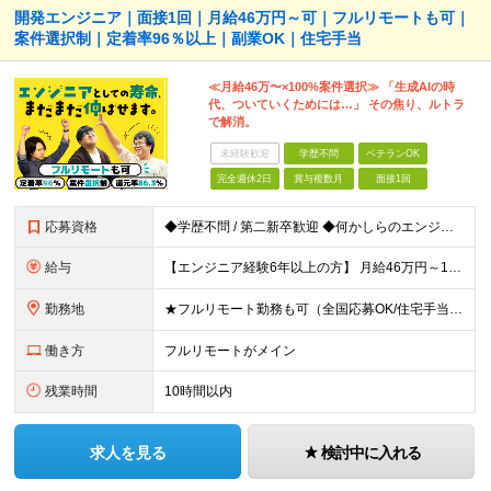
開発エンジニア｜面接1回｜月給46万円～可｜フルリモートも可｜
案件選択制｜定着率96％以上｜副業OK｜住宅手当
≪月給46万〜×100%案件選択≫ 「生成AIの時
代、ついていくためには…」 その焦り、ルトラ
で解消。
未経験歓迎
学歴不問
ベテランOK
完全週休2日
賞与複数月
面接1回
応募資格
◆学歴不問 / 第二新卒歓迎 ◆何かしらのエンジニア経験をお持ちの方 （言語・期間・フェーズ不問） 経験浅めの方も遠慮なくご応募ください！ ■入社前Q＆A ────── ◎実力に見合った報酬が手に
給与
【エンジニア経験6年以上の方】 月給46万円～100万円（固定残業代含む） ※上記月給には月30時間分の固定残業代（月8万7,400円～月19万円）を含む。超過分は全額支給。 【エンジニア経験4年以
勤務地
★フルリモート勤務も可（全国応募OK/住宅手当を支給します） ※案件によって常駐が必要になる場合があります。 ※希望がない限り、転勤はありません ※U・Iターン歓迎 ★ルトラの社員は全国各地で活躍中
働き方
フルリモートがメイン
残業時間
10時間以内
求人を見る
検討中に入れる