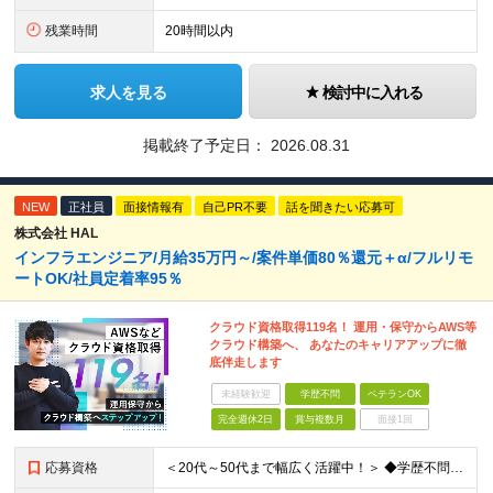
残業時間
20時間以内
求人を見る
検討中に入れる
掲載終了予定日：
2026.08.31
NEW
正社員
面接情報有
自己PR不要
話を聞きたい応募可
株式会社 HAL
インフラエンジニア/月給35万円～/案件単価80％還元＋α/フルリモ
ートOK/社員定着率95％
クラウド資格取得119名！ 運用・保守からAWS等
クラウド構築へ、 あなたのキャリアアップに徹
底伴走します
未経験歓迎
学歴不問
ベテランOK
完全週休2日
賞与複数月
面接1回
応募資格
＜20代～50代まで幅広く活躍中！＞ ◆学歴不問 ◆何らかのインフラ関連の実務経験 ★経験年数不問/運用監視レベルも歓迎 ＜こんな方は大歓迎！＞ ◎今の収入に不満がある ◎もっと上流の案件で活躍した