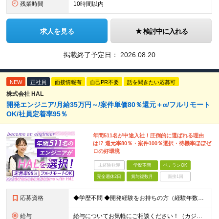
残業時間
10時間以内
求人を見る
検討中に入れる
掲載終了予定日：
2026.08.20
NEW
正社員
面接情報有
自己PR不要
話を聞きたい応募可
株式会社 HAL
開発エンジニア/月給35万円～/案件単価80％還元＋α/フルリモート
OK/社員定着率95％
年間511名が中途入社！圧倒的に選ばれる理由
は!? 還元率80％・案件100％選択・待機率ほぼゼ
ロの好環境
未経験歓迎
学歴不問
ベテランOK
完全週休2日
賞与複数月
面接1回
応募資格
◆学歴不問 ◆開発経験をお持ちの方（経験年数不問） ＜こんな方は大歓迎！＞ ◎今の収入をもっと増やしたい ◎もっと上流の案件で活躍したい ◎将来のキャリアにつながる案件に携わりたい ◎自分のやりたい
給与
給与についてお気軽にご相談ください！（カジュアル面談可能） 月給35万円～＋各種手当＋賞与2回 ※固定残業代は、時間外労働の有無に関わらず40時間分を87,500円～支給 ※超過分は別途支給 ※試用