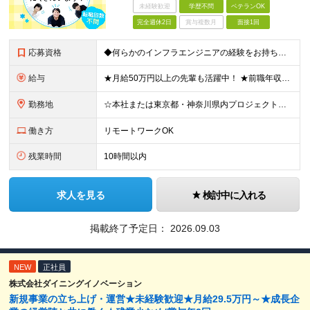
未経験歓迎
学歴不問
ベテランOK
完全週休2日
賞与複数月
面接1回
応募資格
◆何らかのインフラエンジニアの経験をお持ちの方 ┗設計・構築経験だけではなく、運用・保守経験があるという方も、お気軽にご応募ください！ ┗ブランク・転職回数は不問です！ ┗ネガティブな応募理由も歓迎で
給与
★月給50万円以上の先輩も活躍中！ ★前職年収から80万円以上UP保証 月給35万円～ ※月給には固定残業代を含む(月20時間分/2万6000円～/超過分別途支給） ※残業がなくても上記支給(基本残
勤務地
☆本社または東京都・神奈川県内プロジェクト先での勤務となります ☆リモートワークOKの案件も多数あります(応相談) ☆転居を伴う転勤はありません ☆九州地方、北陸地方、北海道からの転職者も多数在籍！/
働き方
リモートワークOK
残業時間
10時間以内
求人を見る
検討中に入れる
掲載終了予定日：
2026.09.03
NEW
正社員
株式会社ダイニングイノベーション
新規事業の立ち上げ・運営★未経験歓迎★月給29.5万円～★成長企