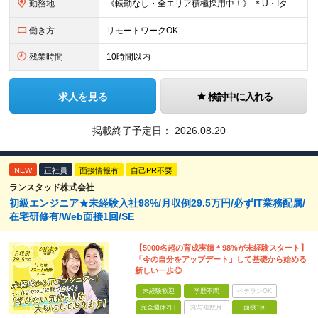
勤務地
《転勤なし・全エリア積極採用中！》 ＊U・Iターンも歓迎 ＊研修はオンライン実施 ★勤務エリアは下記よりお選びいただけます★ 【首都圏】東京・神奈川・千葉・埼玉 【東海】愛知 【関西】大阪、京都、兵庫
働き方
リモートワークOK
残業時間
10時間以内
求人を見る
検討中に入れる
掲載終了予定日：
2026.08.20
NEW
正社員
面接情報有
自己PR不要
ランスタッド株式会社
初級エンジニア★未経験入社98%/月収例29.5万円/必ずIT業務配属/
在宅研修有/Web面接1回/SE
【5000名超の育成実績＊98%が未経験スタート】
「今の自分をアップデート」して基礎から始める
新しい一歩◎
未経験歓迎
学歴不問
ベテランOK
完全週休2日
賞与複数月
面接1回