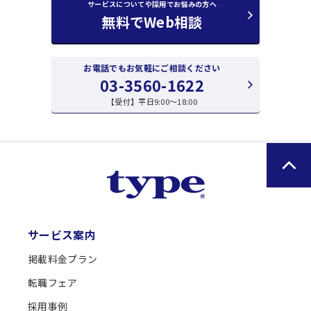
サービスについてや採用でお悩みの方へ
無料で
Web相談
職種別の有効求人倍率推移・転職市場動向につい
求人媒体の選び方！おすすめランキング・料金・
て
特徴を解説
お電話でもお気軽にご相談ください
03-3560-1622
【受付】平日9:00〜18:00
一覧を見る
一覧を見る
サービス案内
掲載料金プラン
転職フェア
採用事例