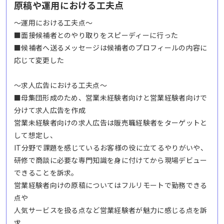
原稿や運用における工夫点
～運用における工夫点～
■面接候補者とのやり取りをスピーディーに行った
■候補者へ送るメッセージは候補者のプロフィールの内容に
応じて変更した
～求人広告における工夫点～
■母集団形成のため、営業未経験者向けと営業経験者向けで
分けて求人広告を作成
営業未経験者向けの求人広告は販売職経験者をターゲットと
して想定し、
IT分野で課題を感じているお客様の役に立てるやりがいや、
研修で商談に必要な専門知識を身に付けてから現場デビュー
できることを訴求。
営業経験者向けの原稿についてはフルリモートで勤務できる
点や
人気サービスを扱る点など営業経験者が魅力に感じる点を訴
求