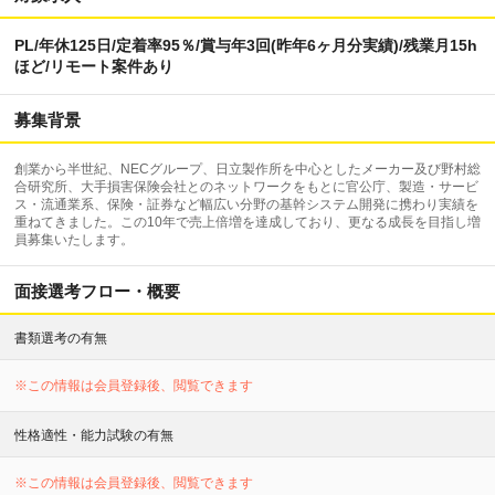
PL/年休125日/定着率95％/賞与年3回(昨年6ヶ月分実績)/残業月15h
ほど/リモート案件あり
募集背景
創業から半世紀、NECグループ、日立製作所を中心としたメーカー及び野村総
合研究所、大手損害保険会社とのネットワークをもとに官公庁、製造・サービ
ス・流通業系、保険・証券など幅広い分野の基幹システム開発に携わり実績を
重ねてきました。この10年で売上倍増を達成しており、更なる成長を目指し増
員募集いたします。
面接選考フロー・概要
書類選考の有無
※この情報は会員登録後、閲覧できます
性格適性・能力試験の有無
※この情報は会員登録後、閲覧できます