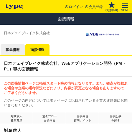
ログイン
会員登録
検討中(
0
)
MENU
面接情報
日本デェイブレイク株式会社
募集情報
面接情報
日本デェイブレイク株式会社、Webアプリケーション開発（PM・
PL）職の面接情報
この面接情報ページは掲載スタート時の情報となります。また、拠点が複数あ
る場合や企業の選考状況などにより、内容が変更となる場合もありますので、
ご了承くださいませ。
このページの内容については求人ページに記載されている企業の連絡先にお問
い合わせください。
対象求人
選考フロー
面接内容
面接記事
募集背景
面接内容
質問ポイント
を探す
対象求人