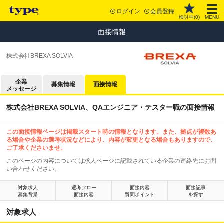
ログイン
会員登録
検討中(
0
)
MENU
面接情報
株式会社BREXA SOLVIA
企業
募集情報
面接情報
メッセージ
株式会社BREXA SOLVIA、QAエンジニア・テスター職の面接情報
この面接情報ページは掲載スタート時の情報となります。また、拠点が複数あ
る場合や企業の選考状況などにより、内容が変更となる場合もありますので、
ご了承くださいませ。
このページの内容については求人ページに記載されている企業の連絡先にお問
い合わせください。
対象求人
選考フロー
面接内容
面接記事
募集背景
面接内容
質問ポイント
を探す
対象求人