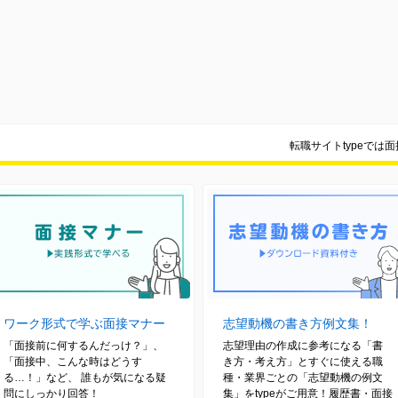
転職サイトtypeでは
ワーク形式で学ぶ面接マナー
志望動機の書き方例文集！
「面接前に何するんだっけ？」、
志望理由の作成に参考になる「書
「面接中、こんな時はどうす
き方・考え方」とすぐに使える職
る…！」など、 誰もが気になる疑
種・業界ごとの「志望動機の例文
問にしっかり回答！
集」をtypeがご用意！履歴書・面接