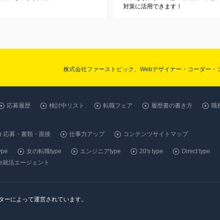
対策に活用できます！
株式会社ファーストピック、Webデザイナー・コーダー・
応募履歴
検討中リスト
転職フェア
履歴書の書き方
職
応募・書類・面接
仕事力アップ
コンテンツサイトマップ
pe
女の転職type
エンジニアtype
20's type
Direct type
ype就活エージェント
ンターによって運営されています。