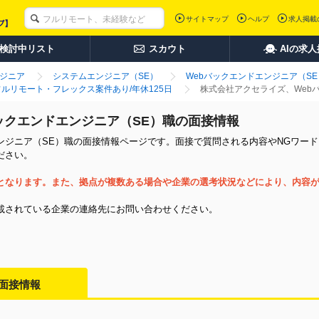
サイトマップ
ヘルプ
求人掲載
検討中リスト
スカウト
AIの求
ンジニア
システムエンジニア（SE）
Webバックエンドエンジニア（SE
ルリモート・フレックス案件あり/年休125日
株式会社アクセライズ、Web
ックエンドエンジニア（SE）職の面接情報
ンジニア（SE）職の面接情報ページです。面接で質問される内容やNGワード
ださい。
となります。また、拠点が複数ある場合や企業の選考状況などにより、内容
載されている企業の連絡先にお問い合わせください。
面接情報