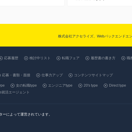
株式会社アクセライズ、Webバックエンドエ
応募履歴
検討中リスト
転職フェア
履歴書の書き方
職
応募・書類・面接
仕事力アップ
コンテンツサイトマップ
pe
女の転職type
エンジニアtype
20's type
Direct type
ype就活エージェント
ンターによって運営されています。