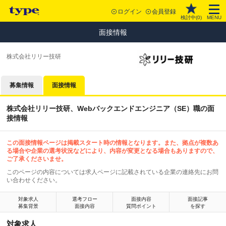
ログイン
会員登録
検討中(
0
)
MENU
面接情報
株式会社リリー技研
募集情報
面接情報
株式会社リリー技研、Webバックエンドエンジニア（SE）職の面
接情報
この面接情報ページは掲載スタート時の情報となります。また、拠点が複数あ
る場合や企業の選考状況などにより、内容が変更となる場合もありますので、
ご了承くださいませ。
このページの内容については求人ページに記載されている企業の連絡先にお問
い合わせください。
対象求人
選考フロー
面接内容
面接記事
募集背景
面接内容
質問ポイント
を探す
対象求人