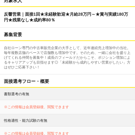
対象求人
反響営業｜面接1回★未経験歓迎★月給28万円～★賞与実績180万
円★残業なし★成約率80％
募集背景
自社ローン専門の中古車販売企業の大手として、近年連続売上増加中の当社。
毎年複数店舗のペースで店舗数も増加中です。そのため、一緒に会社を盛り上
げてくれる仲間を募集中！成長のフィールドだからこそ、ポジション増加によ
るキャリアアップも目指せます◎「未経験から成約しやすい営業がしたい」方
はぜひご応募下さい！
面接選考フロー・概要
書類選考の有無
※この情報は会員登録後、閲覧できます
性格適性・能力試験の有無
※この情報は会員登録後、閲覧できます