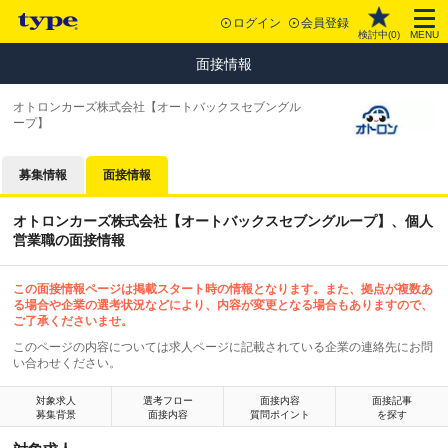
ログイン
会員登録
検討中(
0
)
MENU
面接情報
オトロンカーズ株式会社【オートバックスセブングル
ープ】
募集情報
面接情報
オトロンカーズ株式会社【オートバックスセブングループ】、個人
営業職の面接情報
この面接情報ページは掲載スタート時の情報となります。また、拠点が複数あ
る場合や企業の選考状況などにより、内容が変更となる場合もありますので、
ご了承くださいませ。
このページの内容については求人ページに記載されている企業の連絡先にお問
い合わせください。
対象求人
選考フロー
面接内容
面接記事
募集背景
面接内容
質問ポイント
を探す