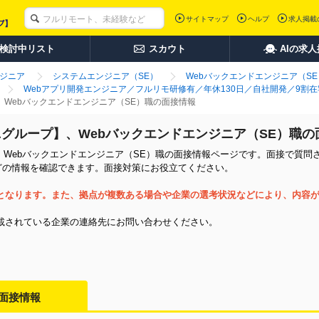
サイトマップ
ヘルプ
求人掲載
検討中リスト
スカウト
AIの求
ンジニア
システムエンジニア（SE）
Webバックエンドエンジニア（SE
Webアプリ開発エンジニア／フルリモ研修有／年休130日／自社開発／9割在
】、Webバックエンドエンジニア（SE）職の面接情報
ーニグループ】、Webバックエンドエンジニア（SE）職
】、Webバックエンドエンジニア（SE）職の面接情報ページです。面接で質問
どの情報を確認できます。面接対策にお役立てください。
となります。また、拠点が複数ある場合や企業の選考状況などにより、内容
載されている企業の連絡先にお問い合わせください。
面接情報