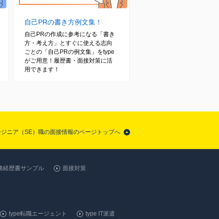
自己PRの書き方例文集！
自己PRの作成に参考になる「書き
方・考え方」とすぐに使える志向
ごとの「自己PRの例文集」をtype
がご用意！履歴書・面接対策に活
用できます！
エンジニア（SE）職の面接情報のページトップへ
務経歴書サンプル
面接対策
type転職エージェント
type IT派遣