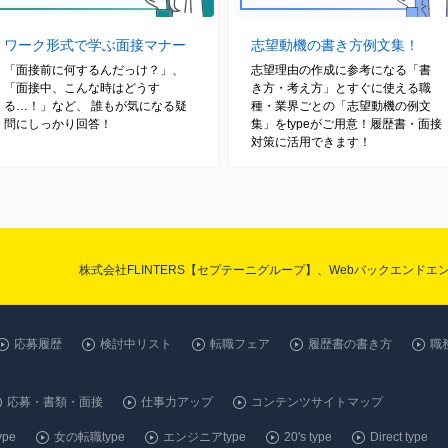
ワーク形式で学ぶ面接マナー
志望動機の書き方例文集！
「面接前に何するんだっけ？」、
志望理由の作成に参考になる「書
「面接中、こんな時はどうす
き方・考え方」とすぐに使える職
る…！」など、 誰もが気になる疑
種・業界ごとの「志望動機の例文
問にしっかり回答！
集」をtypeがご用意！履歴書・面接
対策に活用できます！
株式会社FLINTERS【セプテーニグループ】、Webバックエンド
応募履歴
検討中リスト
転職フェア
履歴書の書き方
職
応募・書類・面接
仕事力アップ
コンテンツサイトマップ
pe
女の転職type
エンジニアtype
20's type
Direct type