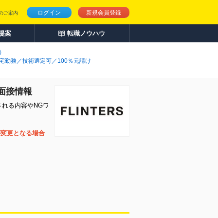
ログイン
新規会員登録
のご案内
人提案
転職ノウハウ
）
宅勤務／技術選定可／100％元請け
の面接情報
される内容やNGワ
が変更となる場合