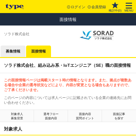
ログイン
会員登録
検討中(
0
)
MENU
面接情報
ソラド株式会社
募集情報
面接情報
ソラド株式会社、組み込み系・IoTエンジニア（SE）職の面接情報
この面接情報ページは掲載スタート時の情報となります。また、拠点が複数あ
る場合や企業の選考状況などにより、内容が変更となる場合もありますので、
ご了承くださいませ。
このページの内容については求人ページに記載されている企業の連絡先にお問
い合わせください。
対象求人
選考フロー
面接内容
面接記事
募集背景
面接内容
質問ポイント
を探す
対象求人