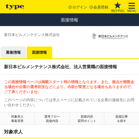
ログイン
会員登録
検討中(
0
)
MENU
面接情報
新日本ビルメンテナンス株式会社
募集情報
面接情報
新日本ビルメンテナンス株式会社、法人営業職の面接情報
この面接情報ページは掲載スタート時の情報となります。また、拠点が複数あ
る場合や企業の選考状況などにより、内容が変更となる場合もありますので、
ご了承くださいませ。
このページの内容については求人ページに記載されている企業の連絡先にお問
い合わせください。
対象求人
選考フロー
面接内容
面接記事
募集背景
面接内容
質問ポイント
を探す
対象求人