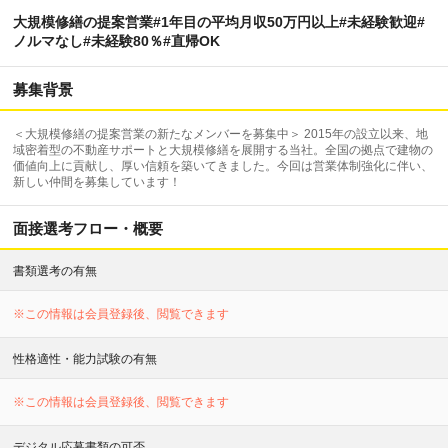
大規模修繕の提案営業#1年目の平均月収50万円以上#未経験歓迎#
ノルマなし#未経験80％#直帰OK
募集背景
＜大規模修繕の提案営業の新たなメンバーを募集中＞ 2015年の設立以来、地
域密着型の不動産サポートと大規模修繕を展開する当社。全国の拠点で建物の
価値向上に貢献し、厚い信頼を築いてきました。今回は営業体制強化に伴い、
新しい仲間を募集しています！
面接選考フロー・概要
書類選考の有無
※この情報は会員登録後、閲覧できます
性格適性・能力試験の有無
※この情報は会員登録後、閲覧できます
デジタル応募書類の可否