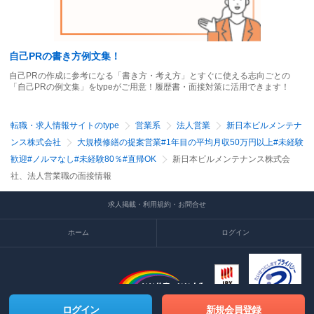
自己PRの書き方例文集！
自己PRの作成に参考になる「書き方・考え方」とすぐに使える志向ごとの
「自己PRの例文集」をtypeがご用意！履歴書・面接対策に活用できます！
転職・求人情報サイトのtype
営業系
法人営業
新日本ビルメンテナ
ンス株式会社
大規模修繕の提案営業#1年目の平均月収50万円以上#未経験
歓迎#ノルマなし#未経験80％#直帰OK
新日本ビルメンテナンス株式会
社、法人営業職の面接情報
求人掲載・利用規約・お問合せ
ホーム
ログイン
ログイン
新規会員登録