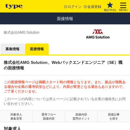
ログイン
会員登録
検討中(
0
)
MENU
面接情報
株式会社AMG Solution
募集情報
面接情報
株式会社AMG Solution、Webバックエンドエンジニア（SE）職
の面接情報
この面接情報ページは掲載スタート時の情報となります。また、拠点が複数あ
る場合や企業の選考状況などにより、内容が変更となる場合もありますので、
ご了承くださいませ。
このページの内容については求人ページに記載されている企業の連絡先にお問
い合わせください。
対象求人
選考フロー
面接内容
面接記事
募集背景
面接内容
質問ポイント
を探す
対象求人