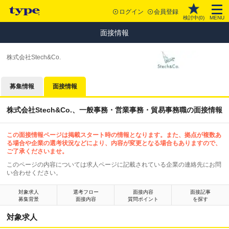
ログイン
会員登録
検討中(
0
)
MENU
面接情報
株式会社Stech&Co.
募集情報
面接情報
株式会社Stech&Co.、一般事務・営業事務・貿易事務職の面接情報
この面接情報ページは掲載スタート時の情報となります。また、拠点が複数あ
る場合や企業の選考状況などにより、内容が変更となる場合もありますので、
ご了承くださいませ。
このページの内容については求人ページに記載されている企業の連絡先にお問
い合わせください。
対象求人
選考フロー
面接内容
面接記事
募集背景
面接内容
質問ポイント
を探す
対象求人