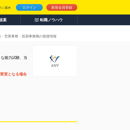
ログイン
新規会員登録
のご案内
人提案
転職ノウハウ
務・営業事務・貿易事務職の面接情報
うな能力試験、当
が変更となる場合