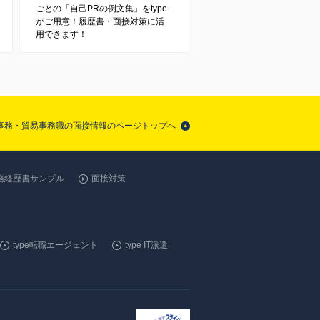
ごとの「自己PRの例文集」をtype
がご用意！履歴書・面接対策に活
用できます！
事務・貿易事務職の面接情報のページトップへ
務経歴書サンプル
面接対策
type転職エージェント
type IT派遣