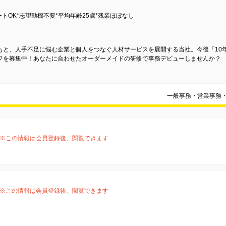
トOK*志望動機不要*平均年齢25歳*残業ほぼなし
と、人手不足に悩む企業と個人をつなぐ人材サービスを展開する当社。今後「10年
フを募集中！あなたに合わせたオーダーメイドの研修で事務デビューしませんか？
一般事務・営業事務
※この情報は会員登録後、閲覧できます
※この情報は会員登録後、閲覧できます