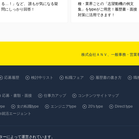
る…！」など、 誰もが気になる疑
種・業界ごとの「志望動機の例文
問にしっかり回答！
集」をtypeがご用意！履歴書・面接
対策に活用できます！
株式会社ＡＮＶ、一般事務・営業
応募履歴
検討中リスト
転職フェア
履歴書の書き方
職
応募・書類・面接
仕事力アップ
コンテンツサイトマップ
pe
女の転職type
エンジニアtype
20's type
Direct type
ype就活エージェント
ンターによって運営されています。