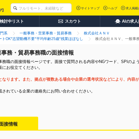
サイトマップ
ヘルプ
求人掲載
検討中リスト
スカウト
AIの求
門系
一般事務・営業事務・貿易事務
株式会社ＡＮＶ
ートOK*志望動機不要*平均年齢25歳*残業ほぼなし
株式会社ＡＮＶ、一般事
業事務・貿易事務職の面接情報
務職の面接情報ページです。面接で質問される内容やNGワード、SPIのよ
策にお役立てください。
となります。また、拠点が複数ある場合や企業の選考状況などにより、内容
載されている企業の連絡先にお問い合わせください。
面接情報